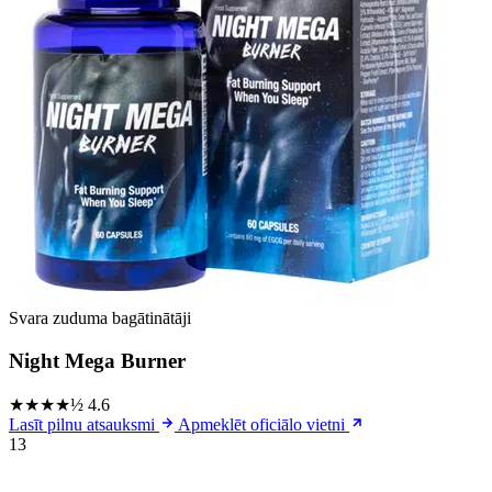
Svara zuduma bagātinātāji
Night Mega Burner
★★★★½
4.6
Lasīt pilnu atsauksmi
Apmeklēt oficiālo vietni
13