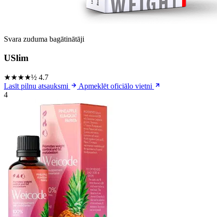
Svara zuduma bagātinātāji
USlim
★★★★½
4.7
Lasīt pilnu atsauksmi
Apmeklēt oficiālo vietni
4