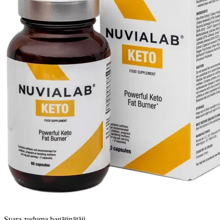
Svara zuduma bagātinātāji