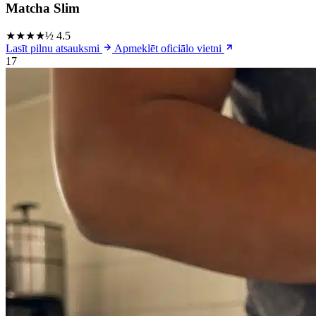
Matcha Slim
★★★★½
4.5
Lasīt pilnu atsauksmi
Apmeklēt oficiālo vietni
17