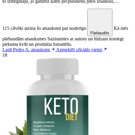
to izmēģināju, jo gandrīz katru pēcpusdienu jutos izsalkusi,…
115 cilvēki atzina šo atsauksmi par noderīgu
Kā mēs
Pārbaudīts
pārbaudām atsauksmes
Sazinamies ar autoru un lūdzam iesniegt
pirkuma kvīti un produkta fotoattēlu.
Lasīt Pedro A. atsauksmi
Apmeklēt oficiālo vietni
18