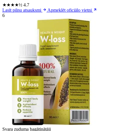
★★★★½
4.7
Lasīt pilnu atsauksmi
Apmeklēt oficiālo vietni
6
Svara zuduma bagātinātāji