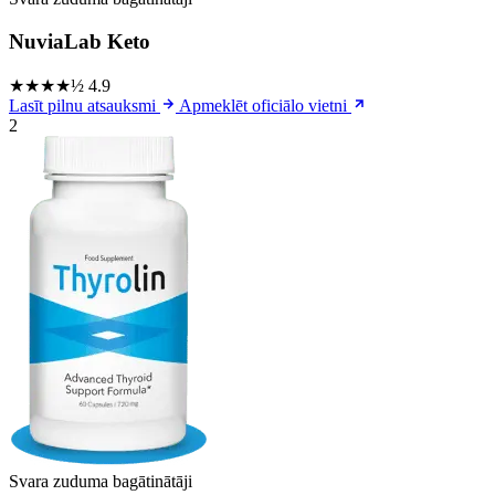
NuviaLab Keto
★★★★½
4.9
Lasīt pilnu atsauksmi
Apmeklēt oficiālo vietni
2
Svara zuduma bagātinātāji