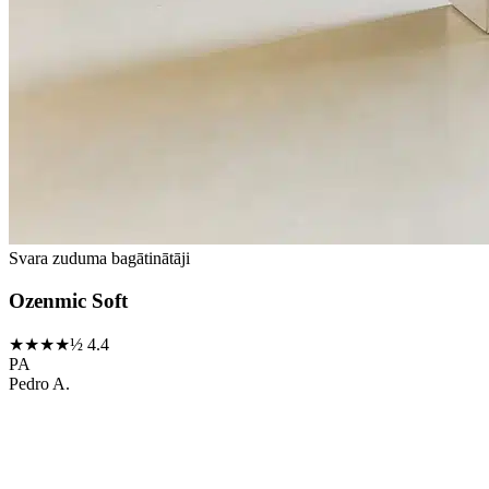
Svara zuduma bagātinātāji
Ozenmic Soft
★★★★½
4.4
PA
Pedro A.