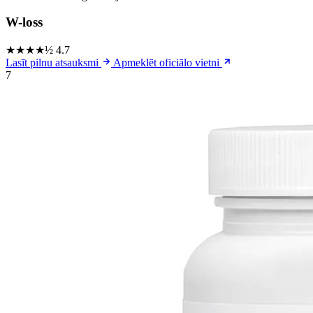
W-loss
★★★★½
4.7
Lasīt pilnu atsauksmi
Apmeklēt oficiālo vietni
7