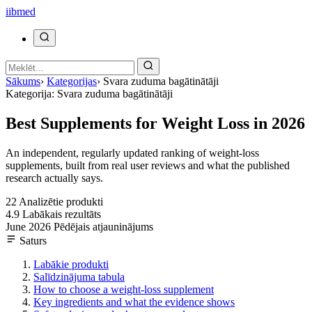
ii
bmed
Sākums
›
Kategorijas
›
Svara zuduma bagātinātāji
Kategorija: Svara zuduma bagātinātāji
Best Supplements for Weight Loss in 2026
An independent, regularly updated ranking of weight-loss
supplements, built from real user reviews and what the published
research actually says.
22
Analizētie produkti
4.9
Labākais rezultāts
June 2026
Pēdējais atjauninājums
Saturs
Labākie produkti
Salīdzinājuma tabula
How to choose a weight-loss supplement
Key ingredients and what the evidence shows