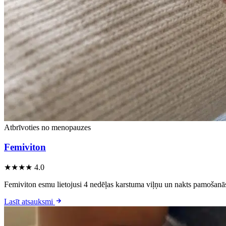
Atbrīvoties no menopauzes
Femiviton
★★★★
4.0
Femiviton esmu lietojusi 4 nedēļas karstuma viļņu un nakts pamošanās
Lasīt atsauksmi