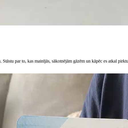
u. Stāstu par to, kas mainījās, sākotnējām gāzēm un kāpēc es atkal pirktu