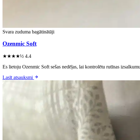
Svara zuduma bagātinātāji
Ozenmic Soft
★★★★½
4.4
Es lietoju Ozenmic Soft sešas nedēļas, lai kontrolētu rutīnas izsalkum
Lasīt atsauksmi