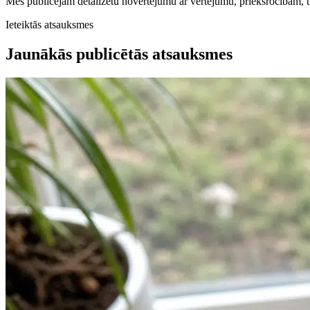
Mēs publicējam detalizētu novērtējumu ar vērtējumu, priekšrocībām,
Ieteiktās atsauksmes
Jaunākās publicētās atsauksmes