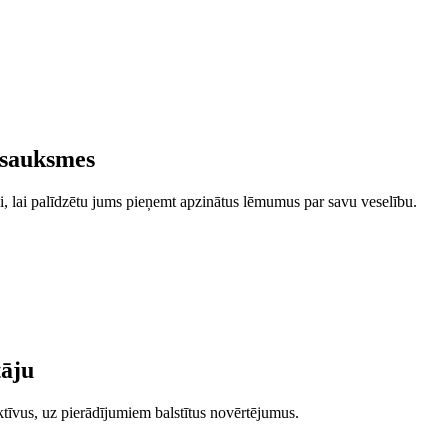
tsauksmes
i, lai palīdzētu jums pieņemt apzinātus lēmumus par savu veselību.
tāju
ktīvus, uz pierādījumiem balstītus novērtējumus.