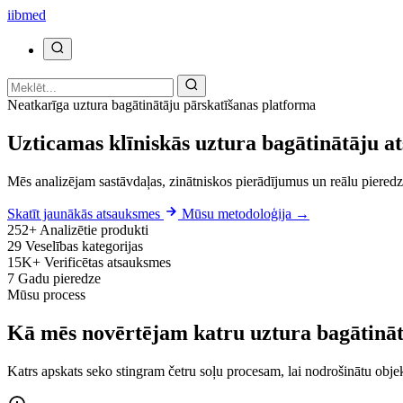
ii
bmed
Neatkarīga uztura bagātinātāju pārskatīšanas platforma
Uzticamas klīniskās uztura bagātinātāju a
Mēs analizējam sastāvdaļas, zinātniskos pierādījumus un reālu pieredz
Skatīt jaunākās atsauksmes
Mūsu metodoloģija →
252+
Analizētie produkti
29
Veselības kategorijas
15K+
Verificētas atsauksmes
7
Gadu pieredze
Mūsu process
Kā mēs novērtējam katru uztura bagātinā
Katrs apskats seko stingram četru soļu procesam, lai nodrošinātu obje