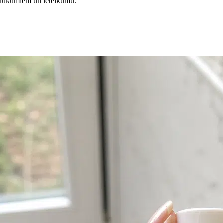
 trūkumiem un ieteikumu.