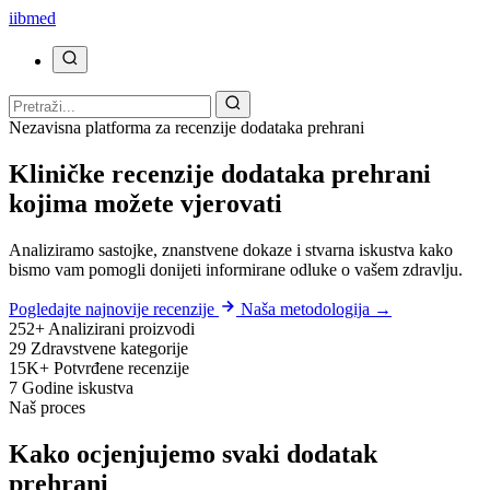
ii
bmed
Nezavisna platforma za recenzije dodataka prehrani
Kliničke recenzije dodataka prehrani
kojima možete vjerovati
Analiziramo sastojke, znanstvene dokaze i stvarna iskustva kako
bismo vam pomogli donijeti informirane odluke o vašem zdravlju.
Pogledajte najnovije recenzije
Naša metodologija →
252+
Analizirani proizvodi
29
Zdravstvene kategorije
15K+
Potvrđene recenzije
7
Godine iskustva
Naš proces
Kako ocjenjujemo svaki dodatak
prehrani