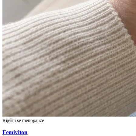
Riješiti se menopauze
Femiviton