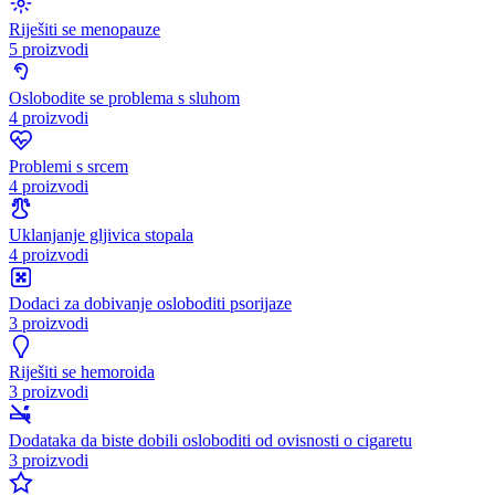
Riješiti se menopauze
5 proizvodi
Oslobodite se problema s sluhom
4 proizvodi
Problemi s srcem
4 proizvodi
Uklanjanje gljivica stopala
4 proizvodi
Dodaci za dobivanje osloboditi psorijaze
3 proizvodi
Riješiti se hemoroida
3 proizvodi
Dodataka da biste dobili osloboditi od ovisnosti o cigaretu
3 proizvodi