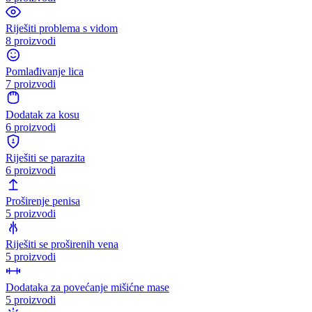
Riješiti problema s vidom
8 proizvodi
Pomlađivanje lica
7 proizvodi
Dodatak za kosu
6 proizvodi
Riješiti se parazita
6 proizvodi
Proširenje penisa
5 proizvodi
Riješiti se proširenih vena
5 proizvodi
Dodataka za povećanje mišićne mase
5 proizvodi