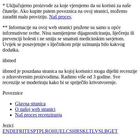
* Uključujemo proizvode za koje vjerujemo da su korisni za naše
čitatelje. Ako kupite putem poveznica na ovoj stranici, možemo
zaraditi malu proviziju.
Naš proces
.
** Informacije na ovoj web stranici pružene su samo u opće
informativne svrhe. Nisu namijenjene dijagnosticiranju, liječenju ili
prevenciji bolesti i ne smiju se smatrati medicinskim savjetom.
Uvijek se posavjetujte s liječnikom prije uzimanja bilo kakvog
dodatka.
ii
bmed
iibmed je pouzdana stranica na kojoj korisnici mogu dijeliti recenzije
o zdravstvenim proizvodima. Radimo više od 3 godine. Sve
recenzije se moderiraju kako bi se spriječilo krivotvorenje.
Poveznice
Glavna stranica
O našoj web stranici
Naš proces recenziranja
Jezici
EN
DE
FR
IT
ES
PT
PL
RO
HU
EL
CS
HR
SK
LT
LV
SL
BG
ET