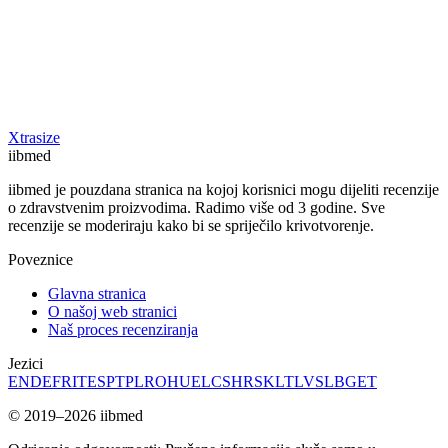
Xtrasize
ii
bmed
iibmed je pouzdana stranica na kojoj korisnici mogu dijeliti recenzije
o zdravstvenim proizvodima. Radimo više od 3 godine. Sve
recenzije se moderiraju kako bi se spriječilo krivotvorenje.
Poveznice
Glavna stranica
O našoj web stranici
Naš proces recenziranja
Jezici
EN
DE
FR
IT
ES
PT
PL
RO
HU
EL
CS
HR
SK
LT
LV
SL
BG
ET
© 2019–2026 iibmed