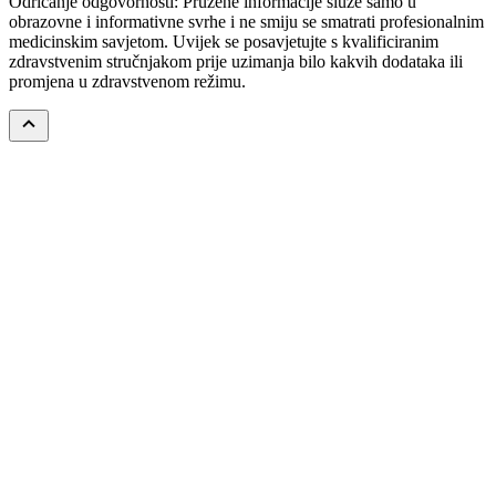
Odricanje odgovornosti: Pružene informacije služe samo u
obrazovne i informativne svrhe i ne smiju se smatrati profesionalnim
medicinskim savjetom. Uvijek se posavjetujte s kvalificiranim
zdravstvenim stručnjakom prije uzimanja bilo kakvih dodataka ili
promjena u zdravstvenom režimu.