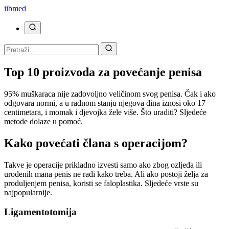
ii
bmed
Top 10 proizvoda za povećanje penisa
95% muškaraca nije zadovoljno veličinom svog penisa. Čak i ako
odgovara normi, a u radnom stanju njegova dina iznosi oko 17
centimetara, i momak i djevojka žele više. Što uraditi? Sljedeće
metode dolaze u pomoć.
Kako povećati člana s operacijom?
Takve je operacije prikladno izvesti samo ako zbog ozljeda ili
urođenih mana penis ne radi kako treba. Ali ako postoji želja za
produljenjem penisa, koristi se faloplastika. Sljedeće vrste su
najpopularnije.
Ligamentotomija