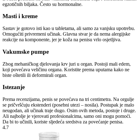
egzotičnih biljaka. Često su hormonalne.
Masti i kreme
Sastav je gotovo isti kao u tabletama, ali samo za vanjsku upotrebu.
Omogućiti privremeni učinak. Glavna stvar je da nema alergijske
reakcije na komponente, jer je koža na penisu vrlo osjetljiva.
Vakumske pumpe
Zbog mehaničkog djelovanja krv juri u organ. Postoji mali edem,
koji povećava veličinu organa. Koristite prema uputama kako ne
biste oštetili ili deformirali organ.
Istezanje
Prema recenzijama, penis se povećava na tri centimetra. Na orgulje
se pričvršćuju ekstenderi (posebni utezi – nosila). Postupak je malo
neugodan, ali učinak traje dugo. Osim ovih metoda, postoje i druge.
Ali najbolje je vjerovati profesionalcima, samo oni mogu pomoći.
Da bi to učinili, koriste sljedeća sredstva za povećanje penisa.
4.7