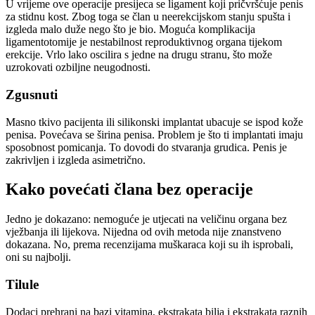
U vrijeme ove operacije presijeca se ligament koji pričvršćuje penis
za stidnu kost. Zbog toga se član u neerekcijskom stanju spušta i
izgleda malo duže nego što je bio. Moguća komplikacija
ligamentotomije je nestabilnost reproduktivnog organa tijekom
erekcije. Vrlo lako oscilira s jedne na drugu stranu, što može
uzrokovati ozbiljne neugodnosti.
Zgusnuti
Masno tkivo pacijenta ili silikonski implantat ubacuje se ispod kože
penisa. Povećava se širina penisa. Problem je što ti implantati imaju
sposobnost pomicanja. To dovodi do stvaranja grudica. Penis je
zakrivljen i izgleda asimetrično.
Kako povećati člana bez operacije
Jedno je dokazano: nemoguće je utjecati na veličinu organa bez
vježbanja ili lijekova. Nijedna od ovih metoda nije znanstveno
dokazana. No, prema recenzijama muškaraca koji su ih isprobali,
oni su najbolji.
Tilule
Dodaci prehrani na bazi vitamina, ekstrakata bilja i ekstrakata raznih