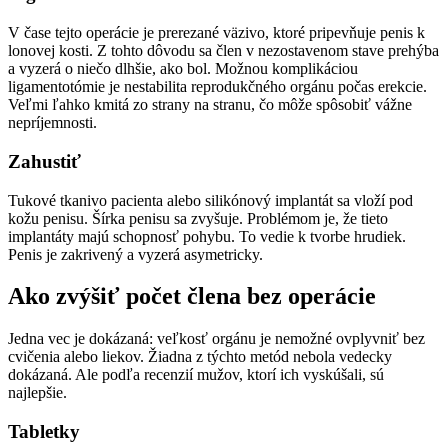
V čase tejto operácie je prerezané väzivo, ktoré pripevňuje penis k
lonovej kosti. Z tohto dôvodu sa člen v nezostavenom stave prehýba
a vyzerá o niečo dlhšie, ako bol. Možnou komplikáciou
ligamentotómie je nestabilita reprodukčného orgánu počas erekcie.
Veľmi ľahko kmitá zo strany na stranu, čo môže spôsobiť vážne
nepríjemnosti.
Zahustiť
Tukové tkanivo pacienta alebo silikónový implantát sa vloží pod
kožu penisu. Šírka penisu sa zvyšuje. Problémom je, že tieto
implantáty majú schopnosť pohybu. To vedie k tvorbe hrudiek.
Penis je zakrivený a vyzerá asymetricky.
Ako zvýšiť počet člena bez operácie
Jedna vec je dokázaná: veľkosť orgánu je nemožné ovplyvniť bez
cvičenia alebo liekov. Žiadna z týchto metód nebola vedecky
dokázaná. Ale podľa recenzií mužov, ktorí ich vyskúšali, sú
najlepšie.
Tabletky