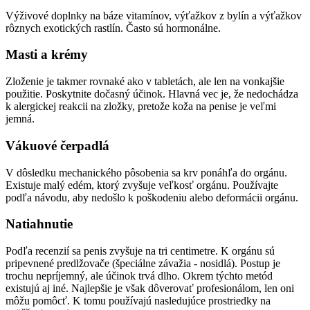
Výživové doplnky na báze vitamínov, výťažkov z bylín a výťažkov
rôznych exotických rastlín. Často sú hormonálne.
Masti a krémy
Zloženie je takmer rovnaké ako v tabletách, ale len na vonkajšie
použitie. Poskytnite dočasný účinok. Hlavná vec je, že nedochádza
k alergickej reakcii na zložky, pretože koža na penise je veľmi
jemná.
Vákuové čerpadlá
V dôsledku mechanického pôsobenia sa krv ponáhľa do orgánu.
Existuje malý edém, ktorý zvyšuje veľkosť orgánu. Používajte
podľa návodu, aby nedošlo k poškodeniu alebo deformácii orgánu.
Natiahnutie
Podľa recenzií sa penis zvyšuje na tri centimetre. K orgánu sú
pripevnené predlžovače (špeciálne závažia - nosidlá). Postup je
trochu nepríjemný, ale účinok trvá dlho. Okrem týchto metód
existujú aj iné. Najlepšie je však dôverovať profesionálom, len oni
môžu pomôcť. K tomu používajú nasledujúce prostriedky na