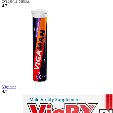
zväčšenie penisu.
4.7
Vigaman
4.7