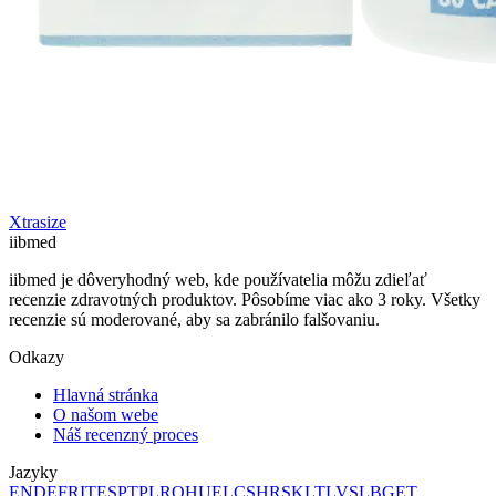
Xtrasize
ii
bmed
iibmed je dôveryhodný web, kde používatelia môžu zdieľať
recenzie zdravotných produktov. Pôsobíme viac ako 3 roky. Všetky
recenzie sú moderované, aby sa zabránilo falšovaniu.
Odkazy
Hlavná stránka
O našom webe
Náš recenzný proces
Jazyky
EN
DE
FR
IT
ES
PT
PL
RO
HU
EL
CS
HR
SK
LT
LV
SL
BG
ET