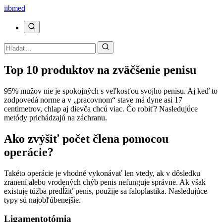
ii
bmed
Top 10 produktov na zväčšenie penisu
95% mužov nie je spokojných s veľkosťou svojho penisu. Aj keď to
zodpovedá norme a v „pracovnom“ stave má dyne asi 17
centimetrov, chlap aj dievča chcú viac. Čo robiť? Nasledujúce
metódy prichádzajú na záchranu.
Ako zvýšiť počet člena pomocou
operácie?
Takéto operácie je vhodné vykonávať len vtedy, ak v dôsledku
zranení alebo vrodených chýb penis nefunguje správne. Ak však
existuje túžba predĺžiť penis, použije sa faloplastika. Nasledujúce
typy sú najobľúbenejšie.
Ligamentotómia