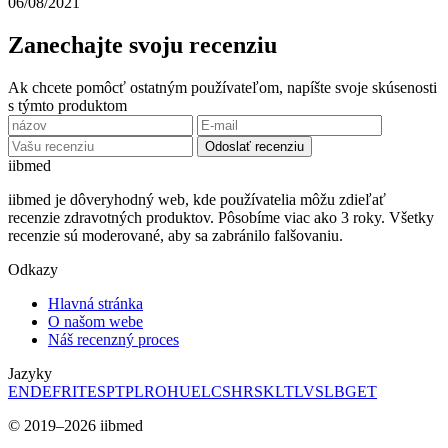
06/08/2021
Zanechajte svoju recenziu
Ak chcete pomôcť ostatným používateľom, napíšte svoje skúsenosti
s týmto produktom
Odoslať recenziu
ii
bmed
iibmed je dôveryhodný web, kde používatelia môžu zdieľať
recenzie zdravotných produktov. Pôsobíme viac ako 3 roky. Všetky
recenzie sú moderované, aby sa zabránilo falšovaniu.
Odkazy
Hlavná stránka
O našom webe
Náš recenzný proces
Jazyky
EN
DE
FR
IT
ES
PT
PL
RO
HU
EL
CS
HR
SK
LT
LV
SL
BG
ET
© 2019–2026 iibmed