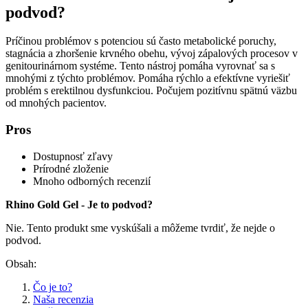
podvod?
Príčinou problémov s potenciou sú často metabolické poruchy,
stagnácia a zhoršenie krvného obehu, vývoj zápalových procesov v
genitourinárnom systéme. Tento nástroj pomáha vyrovnať sa s
mnohými z týchto problémov. Pomáha rýchlo a efektívne vyriešiť
problém s erektilnou dysfunkciou. Počujem pozitívnu spätnú väzbu
od mnohých pacientov.
Pros
Dostupnosť zľavy
Prírodné zloženie
Mnoho odborných recenzií
Rhino Gold Gel - Je to podvod?
Nie. Tento produkt sme vyskúšali a môžeme tvrdiť, že nejde o
podvod.
Obsah:
Čo je to?
Naša recenzia