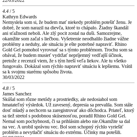
22/03/2022
4.4
/ 5
Kathryn Edwards
Nemyslela som si, že budem mať niekedy problém potešiť ženu. Je
dobré, že som narazil na dievča, ktoré to chápalo. Žiadny škandál
ani sťažnosti neboli. Ale zlý pocit zostal na duši. Samozrejme,
okamžite som začal s liečbou. Vyšetrenie neodhalilo žiadne vážne
problémy a neduhy, ale situáciu je ešte potrebné napraviť. Rhino
Gold Gel pomohol vyrovnať sa s týmto problémom. Trochu som sa
obával, že budem musieť vydržať nepríjemný vedľajší účinok,
pretože z recenzií viem, že s tým hreší veľa liekov. Ale tu všetko
fungovalo. Dokázal som rýchlo napraviť situáciu k lepšiemu. Vrátil
sa k svojmu starému spôsobu života.
30/03/2022
4.8
/ 5
James Sanchez
Skúšal som rôzne metódy a prostriedky, ale nedosiahol som
hmatateľný výsledok. Už zavesený, depresia sa prevalila. Som stále
dosť mladý a nechcem sa zaregistrovať ako dôchodca. Priateľ, ktorý
sa tiež stretol s podobnou skúsenosťou, poradil Rhino Gold Gel.
Nemal som pochybnosti, či sa prihlásim alebo nie.Okamžite sa dal
na vec. A urobil správnu vec. Bol som schopný rýchlo vyriešiť
problém a nevytlačiť situáciu do extrému. Účinky ma potešili.