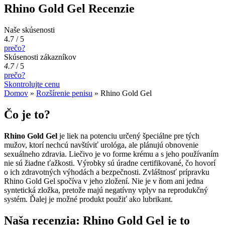
Rhino Gold Gel Recenzie
Naše skúsenosti
4.7 / 5
prečo?
Skúsenosti zákazníkov
4.7
/
5
prečo?
Skontrolujte cenu
Domov
»
Rozšírenie penisu
»
Rhino Gold Gel
Čo je to?
Rhino Gold Gel
je liek na potenciu určený špeciálne pre tých
mužov, ktorí nechcú navštíviť urológa, ale plánujú obnovenie
sexuálneho zdravia. Liečivo je vo forme krému a s jeho používaním
nie sú žiadne ťažkosti. Výrobky sú úradne certifikované, čo hovorí
o ich zdravotných výhodách a bezpečnosti. Zvláštnosť prípravku
Rhino Gold Gel spočíva v jeho zložení. Nie je v ňom ani jedna
syntetická zložka, pretože majú negatívny vplyv na reprodukčný
systém. Ďalej je možné produkt použiť ako lubrikant.
Naša recenzia: Rhino Gold Gel je to