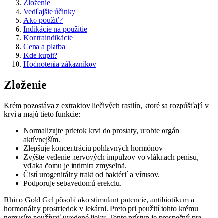
Zloženie
Vedľajšie účinky
Ako použiť?
Indikácie na použitie
Kontraindikácie
Cena a platba
Kde kupit?
Hodnotenia zákazníkov
Zloženie
Krém pozostáva z extraktov liečivých rastlín, ktoré sa rozpúšťajú v
krvi a majú tieto funkcie:
Normalizujte prietok krvi do prostaty, urobte orgán
aktívnejším.
Zlepšuje koncentráciu pohlavných hormónov.
Zvýšte vedenie nervových impulzov vo vláknach penisu,
vďaka čomu je intimita zmyselná.
Čistí urogenitálny trakt od baktérií a vírusov.
Podporuje sebavedomú erekciu.
Rhino Gold Gel pôsobí ako stimulant potencie, antibiotikum a
hormonálny prostriedok v lekárni. Preto pri použití tohto krému
nemusíte používať uvedené lieky. Tento prístup je prospešný pre