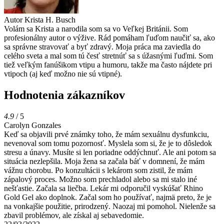
Autor
Krista H. Busch
Volám sa Krista a narodila som sa vo Veľkej Británii. Som
profesionálny autor o výžive. Rád pomáham ľuďom naučiť sa, ako
sa správne stravovať a byť zdravý. Moja práca ma zaviedla do
celého sveta a mal som tú česť stretnúť sa s úžasnými ľuďmi. Som
tiež veľkým fanúšikom vtipu a humoru, takže ma často nájdete pri
vtipoch (aj keď možno nie sú vtipné).
Hodnotenia zákazníkov
4.9
/ 5
Carolyn Gonzales
Keď sa objavili prvé známky toho, že mám sexuálnu dysfunkciu,
nevenoval som tomu pozornosť. Myslela som si, že je to dôsledok
stresu a únavy. Musíte si len poriadne oddýchnuť. Ale ani potom sa
situácia nezlepšila. Moja žena sa začala báť v domnení, že mám
vážnu chorobu. Po konzultácii s lekárom som zistil, že mám
zápalový proces. Možno som prechladol alebo sa mi stalo iné
nešťastie. Začala sa liečba. Lekár mi odporučil vyskúšať Rhino
Gold Gel ako doplnok. Začal som ho používať, najmä preto, že je
na vonkajšie použitie, prirodzený. Naozaj mi pomohol. Nielenže sa
zbavil problémov, ale získal aj sebavedomie.