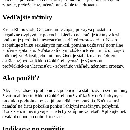
zdravie, pretože je vylúčené preťaženie tela drogami.
Vedľajšie účinky
Krém Rhino Gold Gel zmierňuje zápal, prekrýva prostatu a
negatívne ovplyvňuje potenciu. Liečivo odstraňuje toxíny z krvi,
podporuje produkciu testosterónu a dihydrotestosterónu. Nástroj
zabraňuje zániku sexuálnych funkcií, pomáha udržiavať normálne
zloženie ejakulátu. Vďaka aktívnym zložkám krému muž otužuje v
intímnej záležitosti, jeho intímny život je stabilizovaný. Okrem
ďalších výhod sa Rhino Gold Gel vyznačuje výraznou
profylaktickou vlastnosťou - zabraňuje vzhľadu adenómu prostaty.
Ako použiť?
Aby ste sa zbavili problémov s potenciou a stabilizovali svoj intímny
život, mali by ste Rhino Gold Gel používať každý deň. Pokyny k
produktu podrobne popisujú pravidlá jeho použitia. Krém sa má
nanášať na čistú pokožku penisu ľahkými masážnymi pohybmi.
Konzistenciu nezmývajte - mala by sa úplne vstrebať. Aplikujte liek
dvakrát denne po dobu 1 mesiaca.
Indikácie na použitie