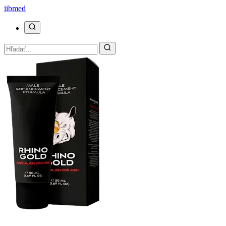
ii
bmed