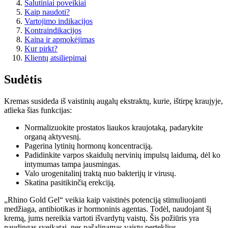
Šalutiniai poveikiai
Kaip naudoti?
Vartojimo indikacijos
Kontraindikacijos
Kaina ir apmokėjimas
Kur pirkt?
Klientų atsiliepimai
Sudėtis
Kremas susideda iš vaistinių augalų ekstraktų, kurie, ištirpę kraujyje,
atlieka šias funkcijas:
Normalizuokite prostatos liaukos kraujotaką, padarykite
organą aktyvesnį.
Pagerina lytinių hormonų koncentraciją.
Padidinkite varpos skaidulų nervinių impulsų laidumą, dėl ko
intymumas tampa jausmingas.
Valo urogenitalinį traktą nuo bakterijų ir virusų.
Skatina pasitikinčią erekciją.
„Rhino Gold Gel“ veikia kaip vaistinės potenciją stimuliuojanti
medžiaga, antibiotikas ir hormoninis agentas. Todėl, naudojant šį
kremą, jums nereikia vartoti išvardytų vaistų. Šis požiūris yra
naudingas sveikatai, nes pašalinamas vaistų perteklius.