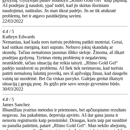
gydymą. Gydytojas patarė išbandyti „Rhino Gold Gel“ kaip papildą.
Aš pradėjau jį naudoti, ypač todėl, kad jis skirtas išoriniam
naudojimui, natūralus. Jis man tikrai padėjo. Jis ne tik atsikratė
problemų, bet ir atgavo pasitikėjimą savimi.
22/03/2022
4.4
/ 5
Kathryn Edwards
Nemaniau, kad kada nors turėsiu problemų patikti moteriai. Gerai,
kad sutikau merginą, kuri suprato. Nebuvo jokių skandalų ar
skundų. Tačiau nemalonus jausmas išliko sieloje. Žinoma, aš iškart
pradėjau gydymą. Tyrimas rimtų problemų ir negalavimų
neatskleidė, tačiau situaciją dar reikia taisyti. „Rhino Gold Gel“
padėjo susidoroti su problema. Aš šiek tiek nerimavau, kad turėsiu
patirti nemalonų šalutinį poveikį, nes iš apžvalgų žinau, kad daugelis
vaistų tai nuodėmė. Bet čia viskas pavyko. Galėjau greitai ištaisyti
situaciją į gerąją pusę. Jis grįžo prie savo senojo gyvenimo būdo.
30/03/2022
4.8
/ 5
James Sanchez
Išbandžiau įvairius metodus ir priemones, bet apčiuopiamo rezultato
negavau. Jau pakabintas, depresija apvirto. Aš dar gana jauna ir
nenoriu registruotis kaip pensininkė. Draugas, kuris taip pat susidūrė
su panašia patirtimi, patarė „Rhino Gold Gel“. Man nekilo abejonių,