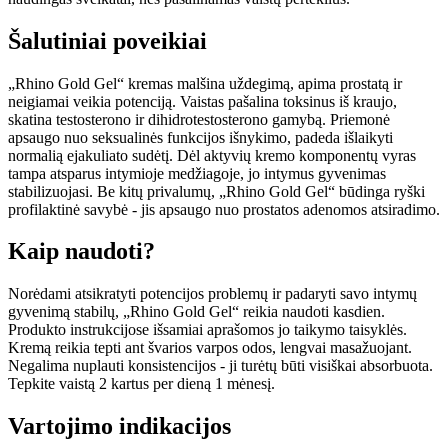
Šalutiniai poveikiai
„Rhino Gold Gel“ kremas malšina uždegimą, apima prostatą ir
neigiamai veikia potenciją. Vaistas pašalina toksinus iš kraujo,
skatina testosterono ir dihidrotestosterono gamybą. Priemonė
apsaugo nuo seksualinės funkcijos išnykimo, padeda išlaikyti
normalią ejakuliato sudėtį. Dėl aktyvių kremo komponentų vyras
tampa atsparus intymioje medžiagoje, jo intymus gyvenimas
stabilizuojasi. Be kitų privalumų, „Rhino Gold Gel“ būdinga ryški
profilaktinė savybė - jis apsaugo nuo prostatos adenomos atsiradimo.
Kaip naudoti?
Norėdami atsikratyti potencijos problemų ir padaryti savo intymų
gyvenimą stabilų, „Rhino Gold Gel“ reikia naudoti kasdien.
Produkto instrukcijose išsamiai aprašomos jo taikymo taisyklės.
Kremą reikia tepti ant švarios varpos odos, lengvai masažuojant.
Negalima nuplauti konsistencijos - ji turėtų būti visiškai absorbuota.
Tepkite vaistą 2 kartus per dieną 1 mėnesį.
Vartojimo indikacijos