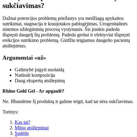
sukčiavimas?
Dažnai potencijos problemų priežastys yra medžiagų apykaitos
sutrikimai, stagnacija ir kraujotakos pablogėjimas, Urogenitalinės
sistemos uždegiminių procesų vystymasis. Šis įrankis padeda
išspręsti daugelį šių problemų. Padeda greitai ir efektyviai išspręsti
erekcijos sutrikimo problemą. Girdžiu teigiamus daugelio pacientų
atsiliepimus.
Argumentai «už»
Galimybė įsigyti nuolaidą
Natūrali kompozicija
Daug ekspertų atsiliepimų
Rhino Gold Gel - Ar apgaulė?
Ne. Išbandėme šį produktą ir galime teigti, kad tai nėra sukčiavimas.
Turinys:
Kas tai?
Mūsų atsiliepimai
Sudėtis