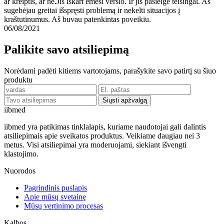
ar kreiptis, ar ne.Jis iškart ėmėsi verslo. Ir jis pasielgė teisingai. Aš
sugebėjau greitai išspręsti problemą ir nekelti situacijos į
kraštutinumus. Aš buvau patenkintas poveikiu.
06/08/2021
Palikite savo atsiliepimą
Norėdami padėti kitiems vartotojams, parašykite savo patirtį su šiuo
produktu
Siųsti apžvalgą
ii
bmed
iibmed yra patikimas tinklalapis, kuriame naudotojai gali dalintis
atsiliepimais apie sveikatos produktus. Veikiame daugiau nei 3
metus. Visi atsiliepimai yra moderuojami, siekiant išvengti
klastojimo.
Nuorodos
Pagrindinis puslapis
Apie mūsų svetainę
Mūsų vertinimo procesas
Kalbos