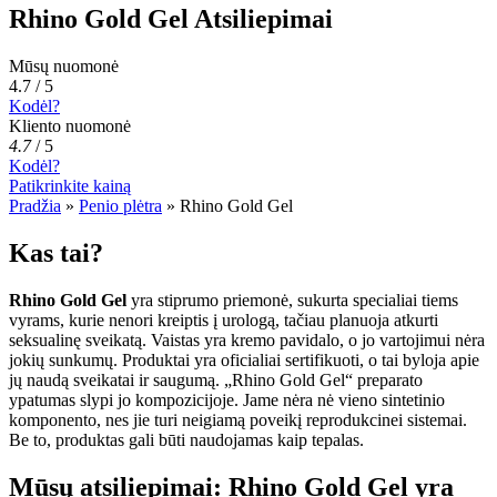
Rhino Gold Gel Atsiliepimai
Mūsų nuomonė
4.7 / 5
Kodėl?
Kliento nuomonė
4.7
/
5
Kodėl?
Patikrinkite kainą
Pradžia
»
Penio plėtra
»
Rhino Gold Gel
Kas tai?
Rhino Gold Gel
yra stiprumo priemonė, sukurta specialiai tiems
vyrams, kurie nenori kreiptis į urologą, tačiau planuoja atkurti
seksualinę sveikatą. Vaistas yra kremo pavidalo, o jo vartojimui nėra
jokių sunkumų. Produktai yra oficialiai sertifikuoti, o tai byloja apie
jų naudą sveikatai ir saugumą. „Rhino Gold Gel“ preparato
ypatumas slypi jo kompozicijoje. Jame nėra nė vieno sintetinio
komponento, nes jie turi neigiamą poveikį reprodukcinei sistemai.
Be to, produktas gali būti naudojamas kaip tepalas.
Mūsų atsiliepimai: Rhino Gold Gel yra