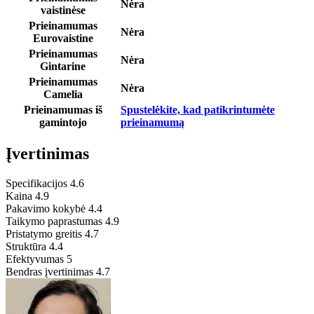
Nėra
vaistinėse
Prieinamumas
Nėra
Eurovaistine
Prieinamumas
Nėra
Gintarine
Prieinamumas
Nėra
Camelia
Prieinamumas iš
Spustelėkite, kad patikrintumėte
gamintojo
prieinamumą
Įvertinimas
Specifikacijos
4.6
Kaina
4.9
Pakavimo kokybė
4.4
Taikymo paprastumas
4.9
Pristatymo greitis
4.7
Struktūra
4.4
Efektyvumas
5
Bendras įvertinimas
4.7