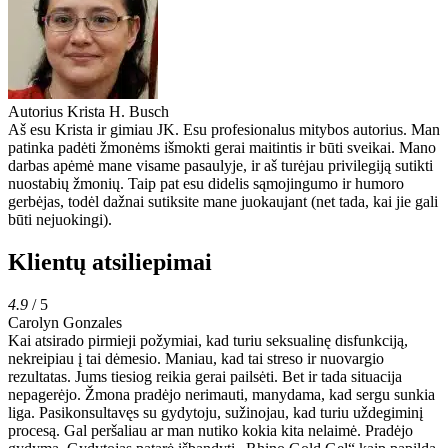
Autorius
Krista H. Busch
Aš esu Krista ir gimiau JK. Esu profesionalus mitybos autorius. Man
patinka padėti žmonėms išmokti gerai maitintis ir būti sveikai. Mano
darbas apėmė mane visame pasaulyje, ir aš turėjau privilegiją sutikti
nuostabių žmonių. Taip pat esu didelis sąmojingumo ir humoro
gerbėjas, todėl dažnai sutiksite mane juokaujant (net tada, kai jie gali
būti nejuokingi).
Klientų atsiliepimai
4.9
/ 5
Carolyn Gonzales
Kai atsirado pirmieji požymiai, kad turiu seksualinę disfunkciją,
nekreipiau į tai dėmesio. Maniau, kad tai streso ir nuovargio
rezultatas. Jums tiesiog reikia gerai pailsėti. Bet ir tada situacija
nepagerėjo. Žmona pradėjo nerimauti, manydama, kad sergu sunkia
liga. Pasikonsultavęs su gydytoju, sužinojau, kad turiu uždegiminį
procesą. Gal peršaliau ar man nutiko kokia kita nelaimė. Pradėjo