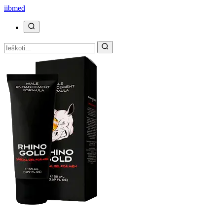
ii
bmed