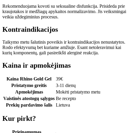
Rekomenduojama kovoti su seksualine disfunkcija. Prisideda prie
kraujotakos ir medžiagų apykaitos normalizavimo. Jis veiksmingai
veikia uždegiminius procesus.
Kontraindikacijos
Taikymo metu šalutinis poveikis ir kontraindikacijos nenustatytos.
Rodo efektyvumą bet kuriame amžiuje. Esant netoleravimui kai
kurių komponentų, gali pasireikšti alerginė reakcija.
Kaina ir apmokėjimas
Kaina Rhino Gold Gel
39
€
Pristatymo greitis
3-11 dienų
Apmokėjimas
Mokėti pristatymo metu
Vaistinės atostogų sąlygos
Be recepto
Prekių pardavimo šalis
Lietuva
Kur pirkt?
Prieinamumas