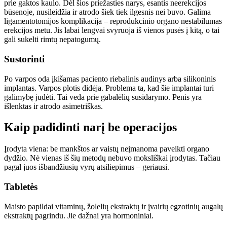
prie gaktos kaulo. Dėl šios priežasties narys, esantis neerekcijos
būsenoje, nusileidžia ir atrodo šiek tiek ilgesnis nei buvo. Galima
ligamentotomijos komplikacija – reprodukcinio organo nestabilumas
erekcijos metu. Jis labai lengvai svyruoja iš vienos pusės į kitą, o tai
gali sukelti rimtų nepatogumų.
Sustorinti
Po varpos oda įkišamas paciento riebalinis audinys arba silikoninis
implantas. Varpos plotis didėja. Problema ta, kad šie implantai turi
galimybę judėti. Tai veda prie gabalėlių susidarymo. Penis yra
išlenktas ir atrodo asimetriškas.
Kaip padidinti narį be operacijos
Įrodyta viena: be mankštos ar vaistų neįmanoma paveikti organo
dydžio. Nė vienas iš šių metodų nebuvo moksliškai įrodytas. Tačiau
pagal juos išbandžiusių vyrų atsiliepimus – geriausi.
Tabletės
Maisto papildai vitaminų, žolelių ekstraktų ir įvairių egzotinių augalų
ekstraktų pagrindu. Jie dažnai yra hormoniniai.