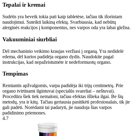
Tepalai ir kremai
Sudėtis yra beveik tokia pati kaip tabletėse, tačiau tik išoriniam
naudojimui. Suteikti laikiną efektą. Svarbiausia, kad nebūtų
alerginės reakcijos į komponentus, nes varpos oda yra labai gležna.
Vakuuminiai siurbliai
Dėl mechaninio veikimo kraujas veržiasi į organą. Yra nedidelė
edema, dėl kurios padidėja organo dydis. Naudokite pagal
instrukcijas, kad nepažeistumėte ir nedeformuotų organo.
Tempimas
Remiantis apžvalgomis, varpa padidėja iki trijų centimetrų. Prie
organo tvirtinami ilgintuvai (specialūs svareliai – neštuvai).
Procedūra šiek tiek nemaloni, tačiau efektas išlieka ilgai. Be šių
metodų, yra ir kitų. Tačiau geriausia pasitikėti profesionalais, tik jie
gali padėti. Norėdami tai padaryti, jie naudoja šias varpos
padidinimo priemones.
4.7