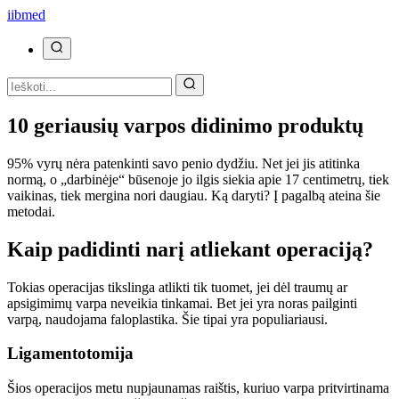
ii
bmed
10 geriausių varpos didinimo produktų
95% vyrų nėra patenkinti savo penio dydžiu. Net jei jis atitinka
normą, o „darbinėje“ būsenoje jo ilgis siekia apie 17 centimetrų, tiek
vaikinas, tiek mergina nori daugiau. Ką daryti? Į pagalbą ateina šie
metodai.
Kaip padidinti narį atliekant operaciją?
Tokias operacijas tikslinga atlikti tik tuomet, jei dėl traumų ar
apsigimimų varpa neveikia tinkamai. Bet jei yra noras pailginti
varpą, naudojama faloplastika. Šie tipai yra populiariausi.
Ligamentotomija
Šios operacijos metu nupjaunamas raištis, kuriuo varpa pritvirtinama