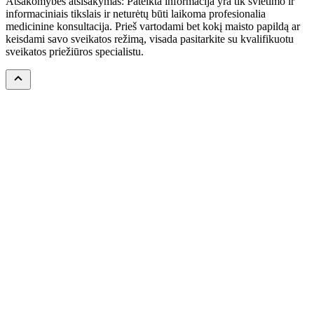
Atsakomybės atsisakymas: Pateikta informacija yra tik švietimo ir
informaciniais tikslais ir neturėtų būti laikoma profesionalia
medicinine konsultacija. Prieš vartodami bet kokį maisto papildą ar
keisdami savo sveikatos režimą, visada pasitarkite su kvalifikuotu
sveikatos priežiūros specialistu.