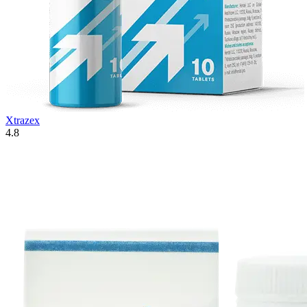
Xtrazex
4.8