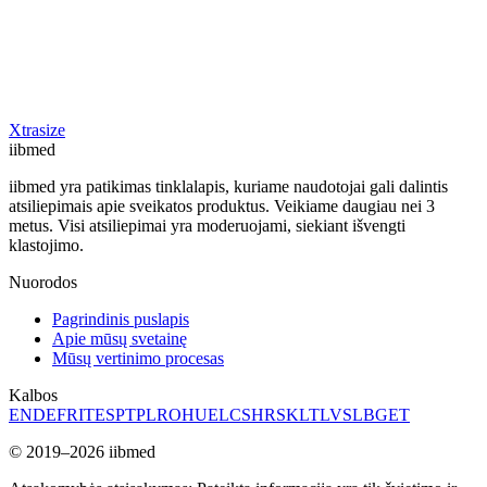
Xtrasize
ii
bmed
iibmed yra patikimas tinklalapis, kuriame naudotojai gali dalintis
atsiliepimais apie sveikatos produktus. Veikiame daugiau nei 3
metus. Visi atsiliepimai yra moderuojami, siekiant išvengti
klastojimo.
Nuorodos
Pagrindinis puslapis
Apie mūsų svetainę
Mūsų vertinimo procesas
Kalbos
EN
DE
FR
IT
ES
PT
PL
RO
HU
EL
CS
HR
SK
LT
LV
SL
BG
ET
© 2019–2026 iibmed