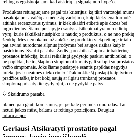
reitingas egzistuoja tam, kad atskirtų tą signalą nuo hype’o.
Produktus reitinguojame pagal tris kriterijus: ką tikri vartotojai mums
pasakoja po savaičių ar mėnesių vartojimo, kaip kiekviena formulė
atitinka recenzuotus tyrimus, ir kiek skaidri etiketė apie dozes bei
ingredientus. Šiame puslapyje esantys atsiliepimai yra nuo eilinių
vyrų, kurie faktiškai nusipirko ir naudojo produktus, o ne nuo prekių
ženklų. Mes nemokame už aukštesnę produkto vietą reitinge ir taip
pat atvirai nurodome silpnus įrodymus bei saugos rizikas kaip ir
pasiekimus. Svarbi pastaba. Žodis „prostatitas” apima ir bakterinę
prostatos infekciją, kuriai reikalingi gydytojo paskirti antibiotikai, o
ne papildai, be to, šlapimo simptomai kartais gali sutapti su prostatos
vėžio simptomais. Joks šiame puslapyje esantis papildas negydys
infekcijos ir neatmes nieko rimto. Traktuokite šį puslapį kaip tyrimo
pradžios tašką ir bet kokį naują ar ilgiau trunkantį prostatos
simptomą pristatykite gydytojui, o ne gydykite patys.
Skaidrumo pastaba
iibmed gali gauti komisinius, jei perkate per mūsų nuorodas. Tai
neturi įtakos mūsų balams ar reitingo pozicijoms.
Daugiau
informacijos
.
Geriausi Atsikratyti prostatito pagal
žmones, kurie juos išbandė