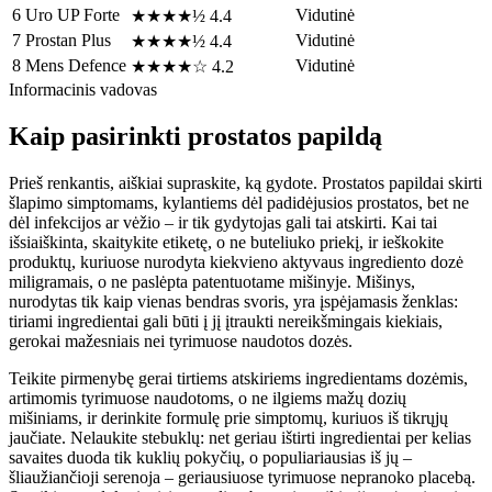
6
Uro UP Forte
Vidutinė
★★★★½
4.4
7
Prostan Plus
Vidutinė
★★★★½
4.4
8
Mens Defence
Vidutinė
★★★★☆
4.2
Informacinis vadovas
Kaip pasirinkti prostatos papildą
Prieš renkantis, aiškiai supraskite, ką gydote. Prostatos papildai skirti
šlapimo simptomams, kylantiems dėl padidėjusios prostatos, bet ne
dėl infekcijos ar vėžio – ir tik gydytojas gali tai atskirti. Kai tai
išsiaiškinta, skaitykite etiketę, o ne buteliuko priekį, ir ieškokite
produktų, kuriuose nurodyta kiekvieno aktyvaus ingrediento dozė
miligramais, o ne paslėpta patentuotame mišinyje. Mišinys,
nurodytas tik kaip vienas bendras svoris, yra įspėjamasis ženklas:
tiriami ingredientai gali būti į jį įtraukti nereikšmingais kiekiais,
gerokai mažesniais nei tyrimuose naudotos dozės.
Teikite pirmenybę gerai tirtiems atskiriems ingredientams dozėmis,
artimomis tyrimuose naudotoms, o ne ilgiems mažų dozių
mišiniams, ir derinkite formulę prie simptomų, kuriuos iš tikrųjų
jaučiate. Nelaukite stebuklų: net geriau ištirti ingredientai per kelias
savaites duoda tik kuklių pokyčių, o populiariausias iš jų –
šliaužiančioji serenoja – geriausiuose tyrimuose nepranoko placebą.