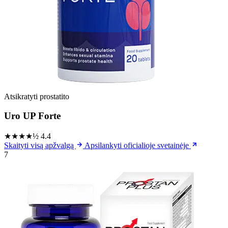
Atsikratyti prostatito
Uro UP Forte
★★★★½
4.4
Skaityti visą apžvalgą
Apsilankyti oficialioje svetainėje
7