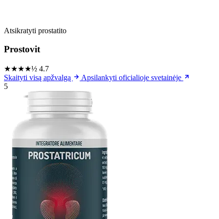
Atsikratyti prostatito
Prostovit
★★★★½
4.7
Skaityti visą apžvalgą
Apsilankyti oficialioje svetainėje
5