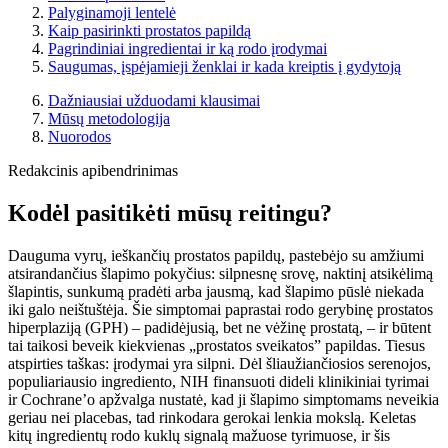
Palyginamoji lentelė
Kaip pasirinkti prostatos papildą
Pagrindiniai ingredientai ir ką rodo įrodymai
Saugumas, įspėjamieji ženklai ir kada kreiptis į gydytoją
Dažniausiai užduodami klausimai
Mūsų metodologija
Nuorodos
Redakcinis apibendrinimas
Kodėl pasitikėti mūsų reitingu?
Dauguma vyrų, ieškančių prostatos papildų, pastebėjo su amžiumi
atsirandančius šlapimo pokyčius: silpnesnę srovę, naktinį atsikėlimą
šlapintis, sunkumą pradėti arba jausmą, kad šlapimo pūslė niekada
iki galo neištuštėja. Šie simptomai paprastai rodo gerybinę prostatos
hiperplaziją (GPH) – padidėjusią, bet ne vėžinę prostatą, – ir būtent
tai taikosi beveik kiekvienas „prostatos sveikatos” papildas. Tiesus
atspirties taškas: įrodymai yra silpni. Dėl šliaužiančiosios serenojos,
populiariausio ingrediento, NIH finansuoti dideli klinikiniai tyrimai
ir Cochrane’o apžvalga nustatė, kad ji šlapimo simptomams neveikia
geriau nei placebas, tad rinkodara gerokai lenkia mokslą. Keletas
kitų ingredientų rodo kuklų signalą mažuose tyrimuose, ir šis