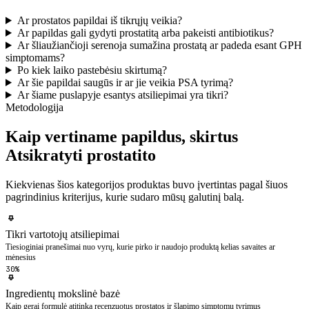
Ar prostatos papildai iš tikrųjų veikia?
Ar papildas gali gydyti prostatitą arba pakeisti antibiotikus?
Ar šliaužiančioji serenoja sumažina prostatą ar padeda esant GPH
simptomams?
Po kiek laiko pastebėsiu skirtumą?
Ar šie papildai saugūs ir ar jie veikia PSA tyrimą?
Ar šiame puslapyje esantys atsiliepimai yra tikri?
Metodologija
Kaip vertiname papildus, skirtus
Atsikratyti prostatito
Kiekvienas šios kategorijos produktas buvo įvertintas pagal šiuos
pagrindinius kriterijus, kurie sudaro mūsų galutinį balą.
Tikri vartotojų atsiliepimai
Tiesioginiai pranešimai nuo vyrų, kurie pirko ir naudojo produktą kelias savaites ar
mėnesius
30%
Ingredientų mokslinė bazė
Kaip gerai formulė atitinka recenzuotus prostatos ir šlapimo simptomų tyrimus