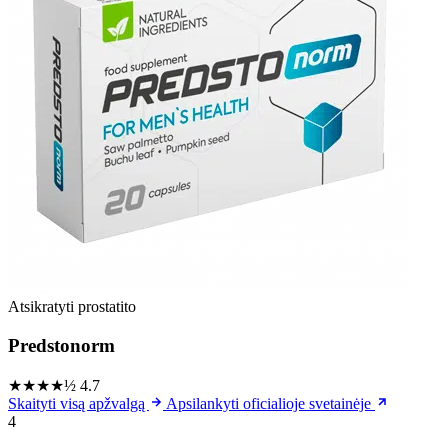
Atsikratyti prostatito
Predstonorm
★★★★½
4.7
Skaityti visą apžvalgą
Apsilankyti oficialioje svetainėje
4