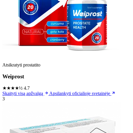
Atsikratyti prostatito
Weiprost
★★★★½
4.7
Skaityti visą apžvalgą
Apsilankyti oficialioje svetainėje
3