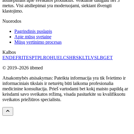
atsiliepimais apie sveikatos produktus. Veikiame daugiau nei 3
metus. Visi atsiliepimai yra moderuojami, siekiant išvengti
klastojimo.
Nuorodos
Pagrindinis puslapis
Apie mūsų svetainę
Mūsų vertinimo procesas
Kalbos
EN
DE
FR
IT
ES
PT
PL
RO
HU
EL
CS
HR
SK
LT
LV
SL
BG
ET
© 2019–2026 iibmed
Atsakomybės atsisakymas: Pateikta informacija yra tik švietimo ir
informaciniais tikslais ir neturėtų būti laikoma profesionalia
medicinine konsultacija. Prieš vartodami bet kokį maisto papildą ar
keisdami savo sveikatos režimą, visada pasitarkite su kvalifikuotu
sveikatos priežiūros specialistu.