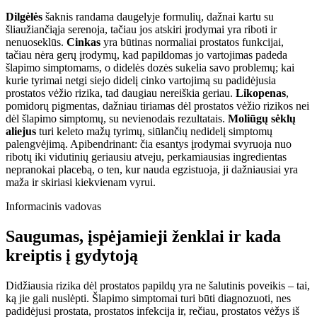
Dilgėlės
šaknis randama daugelyje formulių, dažnai kartu su
šliaužiančiąja serenoja, tačiau jos atskiri įrodymai yra riboti ir
nenuoseklūs.
Cinkas
yra būtinas normaliai prostatos funkcijai,
tačiau nėra gerų įrodymų, kad papildomas jo vartojimas padeda
šlapimo simptomams, o didelės dozės sukelia savo problemų; kai
kurie tyrimai netgi siejo didelį cinko vartojimą su padidėjusia
prostatos vėžio rizika, tad daugiau nereiškia geriau.
Likopenas
,
pomidorų pigmentas, dažniau tiriamas dėl prostatos vėžio rizikos nei
dėl šlapimo simptomų, su nevienodais rezultatais.
Moliūgų sėklų
aliejus
turi keleto mažų tyrimų, siūlančių nedidelį simptomų
palengvėjimą. Apibendrinant: čia esantys įrodymai svyruoja nuo
ribotų iki vidutinių geriausiu atveju, perkamiausias ingredientas
nepranokai placebą, o ten, kur nauda egzistuoja, ji dažniausiai yra
maža ir skiriasi kiekvienam vyrui.
Informacinis vadovas
Saugumas, įspėjamieji ženklai ir kada
kreiptis į gydytoją
Didžiausia rizika dėl prostatos papildų yra ne šalutinis poveikis – tai,
ką jie gali nuslėpti. Šlapimo simptomai turi būti diagnozuoti, nes
padidėjusi prostata, prostatos infekcija ir, rečiau, prostatos vėžys iš