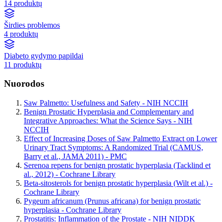
14 produktų
Širdies problemos
4 produktų
Diabeto gydymo papildai
11 produktų
Nuorodos
Saw Palmetto: Usefulness and Safety - NIH NCCIH
Benign Prostatic Hyperplasia and Complementary and
Integrative Approaches: What the Science Says - NIH
NCCIH
Effect of Increasing Doses of Saw Palmetto Extract on Lower
Urinary Tract Symptoms: A Randomized Trial (CAMUS,
Barry et al., JAMA 2011) - PMC
Serenoa repens for benign prostatic hyperplasia (Tacklind et
al., 2012) - Cochrane Library
Beta-sitosterols for benign prostatic hyperplasia (Wilt et al.) -
Cochrane Library
Pygeum africanum (Prunus africana) for benign prostatic
hyperplasia - Cochrane Library
Prostatitis: Inflammation of the Prostate - NIH NIDDK