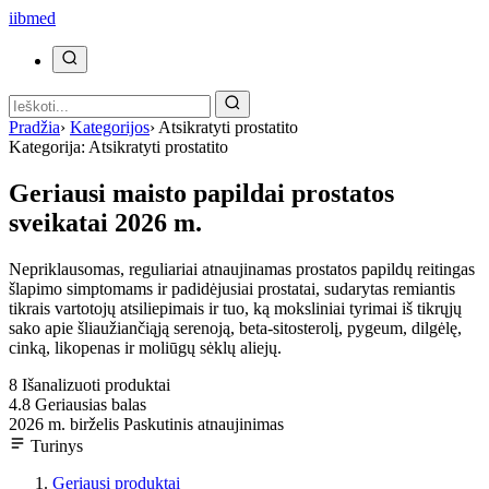
ii
bmed
Pradžia
›
Kategorijos
›
Atsikratyti prostatito
Kategorija: Atsikratyti prostatito
Geriausi maisto papildai prostatos
sveikatai 2026 m.
Nepriklausomas, reguliariai atnaujinamas prostatos papildų reitingas
šlapimo simptomams ir padidėjusiai prostatai, sudarytas remiantis
tikrais vartotojų atsiliepimais ir tuo, ką moksliniai tyrimai iš tikrųjų
sako apie šliaužiančiąją serenoją, beta-sitosterolį, pygeum, dilgėlę,
cinką, likopenas ir moliūgų sėklų aliejų.
8
Išanalizuoti produktai
4.8
Geriausias balas
2026 m. birželis
Paskutinis atnaujinimas
Turinys
Geriausi produktai