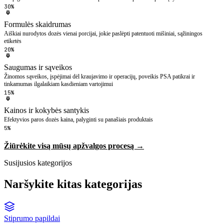
30%
Formulės skaidrumas
Aiškiai nurodytos dozės vienai porcijai, jokie paslėpti patentuoti mišiniai, sąžiningos
etiketės
20%
Saugumas ir sąveikos
Žinomos sąveikos, įspėjimai dėl kraujavimo ir operacijų, poveikis PSA patikrai ir
tinkamumas ilgalaikiam kasdieniam vartojimui
15%
Kainos ir kokybės santykis
Efektyvios paros dozės kaina, palyginti su panašiais produktais
5%
Žiūrėkite visą mūsų apžvalgos procesą →
Susijusios kategorijos
Naršykite kitas kategorijas
Stiprumo papildai