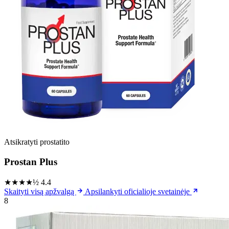
Atsikratyti prostatito
Prostan Plus
★★★★½
4.4
Skaityti visą apžvalgą
Apsilankyti oficialioje svetainėje
8