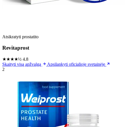
Atsikratyti prostatito
Revitaprost
★★★★½
4.8
Skaityti visą apžvalgą
Apsilankyti oficialioje svetainėje
2