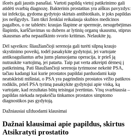
išorės gali jaustis panašiai. Vartoti papildą vietoj patikrinimo gali
atidėti svarbią diagnozę. Bakterinis prostatitas yra aiškus pavyzdys:
tai infekcija, gydoma gydytojo skirtais antibiotikais, ir joks papildas
jos neišgydys. Tam tikri ženklai reikalauja skubios medicinos
pagalbos, o ne tabletės: kraujas šlapime ar spermoje, nesugebėjimas
šlapintis, karščiavimas su dubens ar lytinių organų skausmu, stiprus
skausmas arba nepaaiškinto svorio kritimas. Nelaukite jų.
Dėl sąveikos: šliaužiančioji serenoja gali turėti silpną kraujo
skystinimo poveikį, todėl pasakykite gydytojui, jei vartojate
antikoaguliantus arba jums planuojama operacija, ir prieš ją
nutraukite vartojimą, jei patarta. Taip pat verta atkreipti dėmesį į
patikrinimą. Pati šliaužiančioji serenoja tyrimuose nekeitė PSA,
tačiau kadangi kai kurie prostatos papildai parduodami kaip
neatskleisti mišiniai, o PSA yra pagrindinis prostatos vėžio patikros
rodiklis, prieš PSA tyrimą pasakykite gydytojui apie viską, ką
vartojate, kad rezultatas būtų teisingai įvertintas. Visų svarbiausia –
papildas niekada nepakeičia tinkamos prostatos simptomo
diagnostikos pas gydytoją.
Dažniausiai užduodami klausimai
Dažnai klausimai apie papildus, skirtus
Atsikratyti prostatito