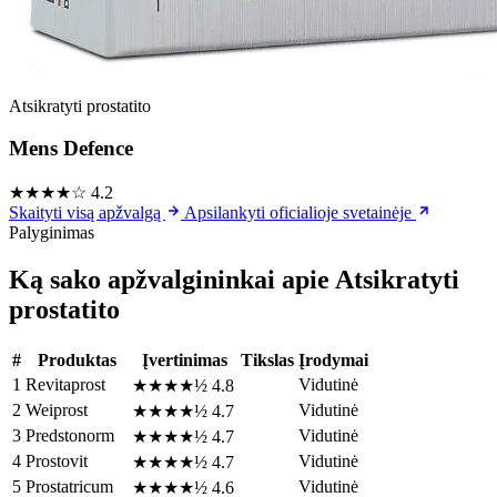
Atsikratyti prostatito
Mens Defence
★★★★☆
4.2
Skaityti visą apžvalgą
Apsilankyti oficialioje svetainėje
Palyginimas
Ką sako apžvalgininkai apie Atsikratyti
prostatito
#
Produktas
Įvertinimas
Tikslas
Įrodymai
1
Revitaprost
Vidutinė
★★★★½
4.8
2
Weiprost
Vidutinė
★★★★½
4.7
3
Predstonorm
Vidutinė
★★★★½
4.7
4
Prostovit
Vidutinė
★★★★½
4.7
5
Prostatricum
Vidutinė
★★★★½
4.6