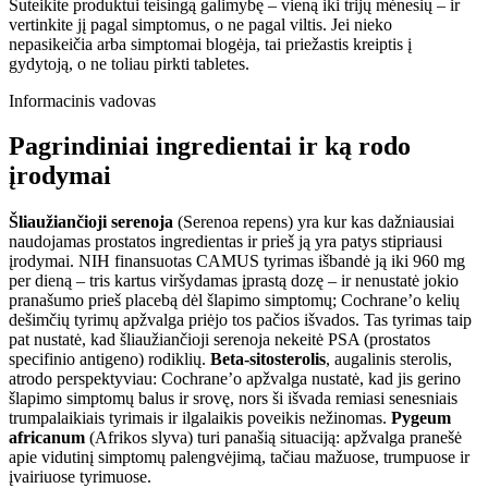
Suteikite produktui teisingą galimybę – vieną iki trijų mėnesių – ir
vertinkite jį pagal simptomus, o ne pagal viltis. Jei nieko
nepasikeičia arba simptomai blogėja, tai priežastis kreiptis į
gydytoją, o ne toliau pirkti tabletes.
Informacinis vadovas
Pagrindiniai ingredientai ir ką rodo
įrodymai
Šliaužiančioji serenoja
(Serenoa repens) yra kur kas dažniausiai
naudojamas prostatos ingredientas ir prieš ją yra patys stipriausi
įrodymai. NIH finansuotas CAMUS tyrimas išbandė ją iki 960 mg
per dieną – tris kartus viršydamas įprastą dozę – ir nenustatė jokio
pranašumo prieš placebą dėl šlapimo simptomų; Cochrane’o kelių
dešimčių tyrimų apžvalga priėjo tos pačios išvados. Tas tyrimas taip
pat nustatė, kad šliaužiančioji serenoja nekeitė PSA (prostatos
specifinio antigeno) rodiklių.
Beta-sitosterolis
, augalinis sterolis,
atrodo perspektyviau: Cochrane’o apžvalga nustatė, kad jis gerino
šlapimo simptomų balus ir srovę, nors ši išvada remiasi senesniais
trumpalaikiais tyrimais ir ilgalaikis poveikis nežinomas.
Pygeum
africanum
(Afrikos slyva) turi panašią situaciją: apžvalga pranešė
apie vidutinį simptomų palengvėjimą, tačiau mažuose, trumpuose ir
įvairiuose tyrimuose.