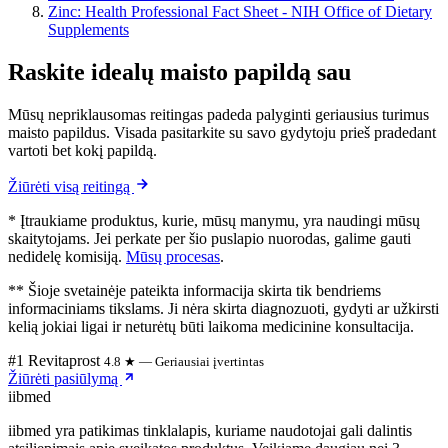
Zinc: Health Professional Fact Sheet - NIH Office of Dietary
Supplements
Raskite idealų maisto papildą sau
Mūsų nepriklausomas reitingas padeda palyginti geriausius turimus
maisto papildus. Visada pasitarkite su savo gydytoju prieš pradedant
vartoti bet kokį papildą.
Žiūrėti visą reitingą
* Įtraukiame produktus, kurie, mūsų manymu, yra naudingi mūsų
skaitytojams. Jei perkate per šio puslapio nuorodas, galime gauti
nedidelę komisiją.
Mūsų procesas
.
** Šioje svetainėje pateikta informacija skirta tik bendriems
informaciniams tikslams. Ji nėra skirta diagnozuoti, gydyti ar užkirsti
kelią jokiai ligai ir neturėtų būti laikoma medicinine konsultacija.
#1 Revitaprost
4.8 ★ — Geriausiai įvertintas
Žiūrėti pasiūlymą
ii
bmed
iibmed yra patikimas tinklalapis, kuriame naudotojai gali dalintis