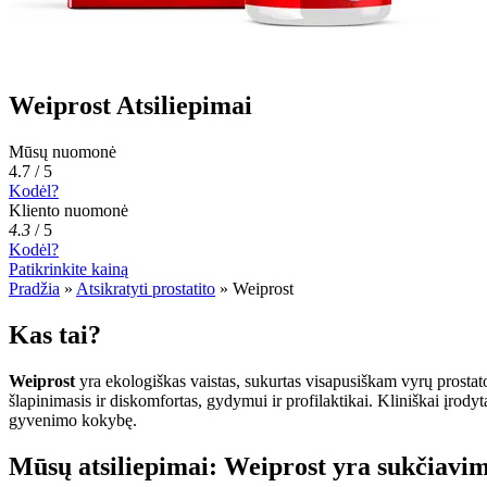
Weiprost Atsiliepimai
Mūsų nuomonė
4.7 / 5
Kodėl?
Kliento nuomonė
4.3
/
5
Kodėl?
Patikrinkite kainą
Pradžia
»
Atsikratyti prostatito
»
Weiprost
Kas tai?
Weiprost
yra ekologiškas vaistas, sukurtas visapusiškam vyrų prostato
šlapinimasis ir diskomfortas, gydymui ir profilaktikai. Kliniškai įrody
gyvenimo kokybę.
Mūsų atsiliepimai: Weiprost yra sukčiavi