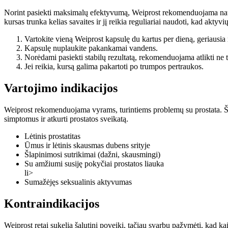
Norint pasiekti maksimalų efektyvumą, Weiprost rekomenduojama naudot
kursas trunka kelias savaites ir jį reikia reguliariai naudoti, kad akt
Vartokite vieną Weiprost kapsulę du kartus per dieną, geriausia r
Kapsulę nuplaukite pakankamai vandens.
Norėdami pasiekti stabilų rezultatą, rekomenduojama atlikti ne 
Jei reikia, kursą galima pakartoti po trumpos pertraukos.
Vartojimo indikacijos
Weiprost rekomenduojama vyrams, turintiems problemų su prostata. Ši
simptomus ir atkurti prostatos sveikatą.
Lėtinis prostatitas
Ūmus ir lėtinis skausmas dubens srityje
Šlapinimosi sutrikimai (dažni, skausmingi)
Su amžiumi susiję pokyčiai prostatos liauka
li>
Sumažėjęs seksualinis aktyvumas
Kontraindikacijos
Weiprost retai sukelia šalutinį poveikį, tačiau svarbu pažymėti, kad ka