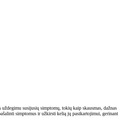
atos uždegimu susijusių simptomų, tokių kaip skausmas, dažnas
šalinti simptomus ir užkirsti kelią jų pasikartojimui, gerinant