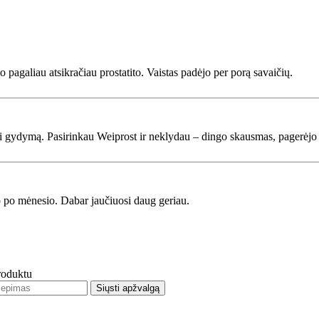
 pagaliau atsikračiau prostatito. Vaistas padėjo per porą savaičių.
ėti gydymą. Pasirinkau Weiprost ir neklydau – dingo skausmas, pagerėj
ko po mėnesio. Dabar jaučiuosi daug geriau.
produktu
Siųsti apžvalgą