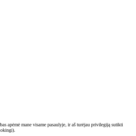
as apėmė mane visame pasaulyje, ir aš turėjau privilegiją sutikti
uokingi).