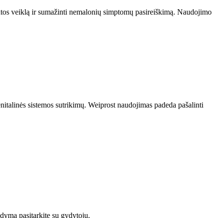
tatos veiklą ir sumažinti nemalonių simptomų pasireiškimą. Naudojimo
italinės sistemos sutrikimų. Weiprost naudojimas padeda pašalinti
gydymą pasitarkite su gydytoju.