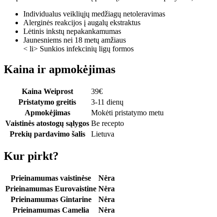
Individualus veikliųjų medžiagų netoleravimas
Alerginės reakcijos į augalų ekstraktus
Lėtinis inkstų nepakankamumas
Jaunesniems nei 18 metų amžiaus
< li> Sunkios infekcinių ligų formos
Kaina ir apmokėjimas
Kaina Weiprost
39
€
Pristatymo greitis
3-11 dienų
Apmokėjimas
Mokėti pristatymo metu
Vaistinės atostogų sąlygos
Be recepto
Prekių pardavimo šalis
Lietuva
Kur pirkt?
Prieinamumas vaistinėse
Nėra
Prieinamumas Eurovaistine
Nėra
Prieinamumas Gintarine
Nėra
Prieinamumas Camelia
Nėra