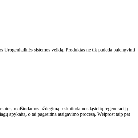
isos Urogenitalinės sistemos veiklą. Produktas ne tik padeda palengvinti
oksnius, malšindamos uždegimą ir skatindamos ląstelių regeneraciją.
agų apykaitą, o tai pagreitina atsigavimo procesą. Weiprost taip pat