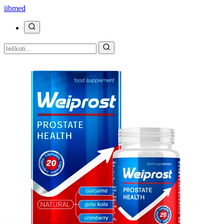
ii
bmed