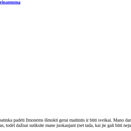
rieinamumą
tinka padėti žmonėms išmokti gerai maitintis ir būti sveikai. Mano darb
 todėl dažnai sutiksite mane juokaujant (net tada, kai jie gali būti nej