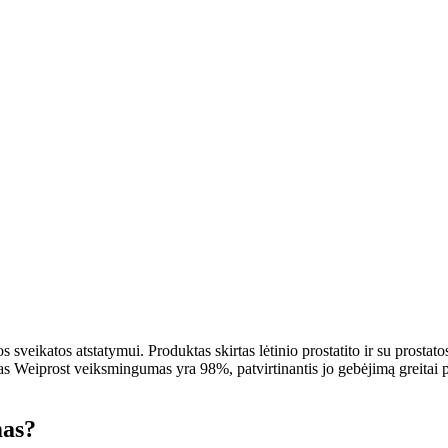
s sveikatos atstatymui. Produktas skirtas lėtinio prostatito ir su prost
tas Weiprost veiksmingumas yra 98%, patvirtinantis jo gebėjimą greitai pa
mas?