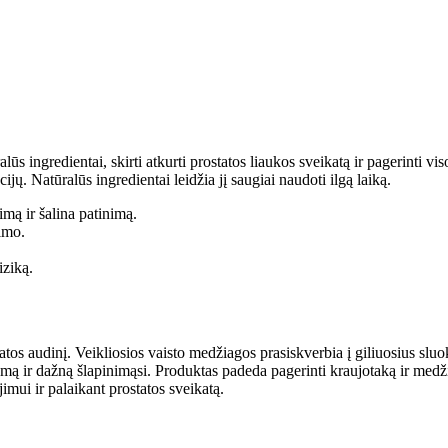
ūs ingredientai, skirti atkurti prostatos liaukos sveikatą ir pagerinti v
ų. Natūralūs ingredientai leidžia jį saugiai naudoti ilgą laiką.
mą ir šalina patinimą.
imo.
iziką.
tos audinį. Veikliosios vaisto medžiagos prasiskverbia į giliuosius slu
smą ir dažną šlapinimąsi. Produktas padeda pagerinti kraujotaką ir medži
imui ir palaikant prostatos sveikatą.