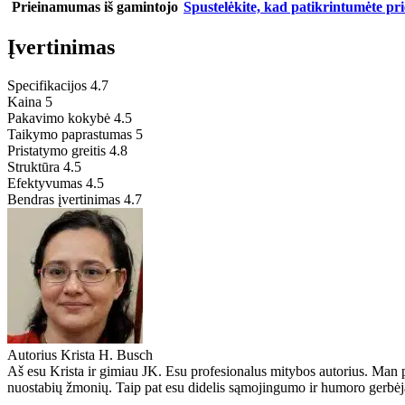
Prieinamumas iš gamintojo
Spustelėkite, kad patikrintumėte p
Įvertinimas
Specifikacijos
4.7
Kaina
5
Pakavimo kokybė
4.5
Taikymo paprastumas
5
Pristatymo greitis
4.8
Struktūra
4.5
Efektyvumas
4.5
Bendras įvertinimas
4.7
Autorius
Krista H. Busch
Aš esu Krista ir gimiau JK. Esu profesionalus mitybos autorius. Man pa
nuostabių žmonių. Taip pat esu didelis sąmojingumo ir humoro gerbėjas,