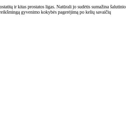
atitą ir kitas prostatos ligas. Natūrali jo sudėtis sumažina šalutinio
jo reikšmingą gyvenimo kokybės pagerėjimą po kelių savaičių