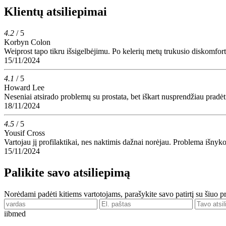
Klientų atsiliepimai
4.2
/ 5
Korbyn Colon
Weiprost tapo tikru išsigelbėjimu. Po kelerių metų trukusio diskomforto
15/11/2024
4.1
/ 5
Howard Lee
Neseniai atsirado problemų su prostata, bet iškart nusprendžiau prad
18/11/2024
4.5
/ 5
Yousif Cross
Vartojau jį profilaktikai, nes naktimis dažnai norėjau. Problema išny
15/11/2024
Palikite savo atsiliepimą
Norėdami padėti kitiems vartotojams, parašykite savo patirtį su šiuo 
ii
bmed