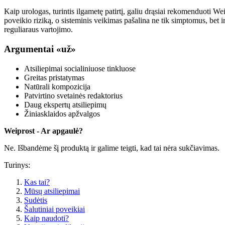
Kaip urologas, turintis ilgametę patirtį, galiu drąsiai rekomenduoti Wei
poveikio riziką, o sisteminis veikimas pašalina ne tik simptomus, be
reguliaraus vartojimo.
Argumentai «už»
Atsiliepimai socialiniuose tinkluose
Greitas pristatymas
Natūrali kompozicija
Patvirtino svetainės redaktorius
Daug ekspertų atsiliepimų
Žiniasklaidos apžvalgos
Weiprost - Ar apgaulė?
Ne. Išbandėme šį produktą ir galime teigti, kad tai nėra sukčiavimas.
Turinys:
Kas tai?
Mūsų atsiliepimai
Sudėtis
Šalutiniai poveikiai
Kaip naudoti?