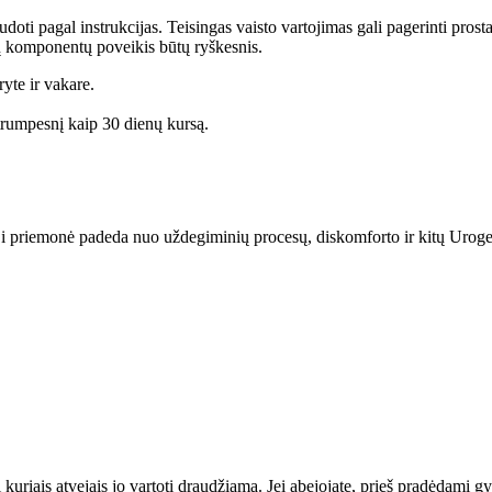
i pagal instrukcijas. Teisingas vaisto vartojimas gali pagerinti pros
yvių komponentų poveikis būtų ryškesnis.
yte ir vakare.
trumpesnį kaip 30 dienų kursą.
 priemonė padeda nuo uždegiminių procesų, diskomforto ir kitų Urogen
i kuriais atvejais jo vartoti draudžiama. Jei abejojate, prieš pradėdami 