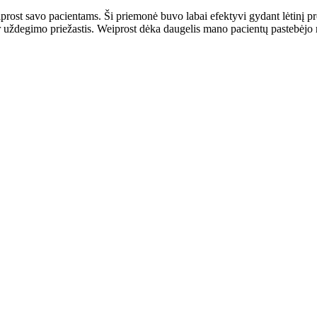
prost savo pacientams. Ši priemonė buvo labai efektyvi gydant lėtinį prost
t ir uždegimo priežastis. Weiprost dėka daugelis mano pacientų pastebė