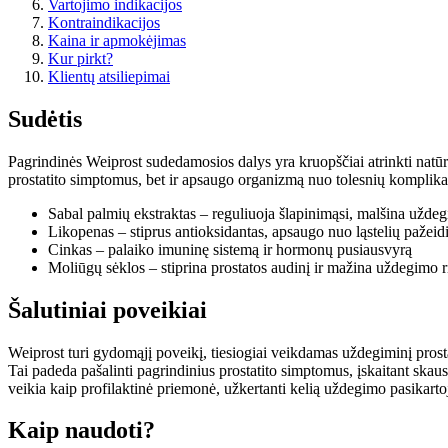
Vartojimo indikacijos
Kontraindikacijos
Kaina ir apmokėjimas
Kur pirkt?
Klientų atsiliepimai
Sudėtis
Pagrindinės Weiprost sudedamosios dalys yra kruopščiai atrinkti natūral
prostatito simptomus, bet ir apsaugo organizmą nuo tolesnių komplikacij
Sabal palmių ekstraktas – reguliuoja šlapinimąsi, malšina uždegi
Likopenas – stiprus antioksidantas, apsaugo nuo ląstelių pažeid
Cinkas – palaiko imuninę sistemą ir hormonų pusiausvyrą
Moliūgų sėklos – stiprina prostatos audinį ir mažina uždegimo r
Šalutiniai poveikiai
Weiprost turi gydomąjį poveikį, tiesiogiai veikdamas uždegiminį prosta
Tai padeda pašalinti pagrindinius prostatito simptomus, įskaitant skau
veikia kaip profilaktinė priemonė, užkertanti kelią uždegimo pasikartoj
Kaip naudoti?