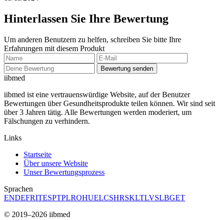
Hinterlassen Sie Ihre Bewertung
Um anderen Benutzern zu helfen, schreiben Sie bitte Ihre
Erfahrungen mit diesem Produkt
Bewertung senden
ii
bmed
iibmed ist eine vertrauenswürdige Website, auf der Benutzer
Bewertungen über Gesundheitsprodukte teilen können. Wir sind seit
über 3 Jahren tätig. Alle Bewertungen werden moderiert, um
Fälschungen zu verhindern.
Links
Startseite
Über unsere Website
Unser Bewertungsprozess
Sprachen
EN
DE
FR
IT
ES
PT
PL
RO
HU
EL
CS
HR
SK
LT
LV
SL
BG
ET
© 2019–2026 iibmed