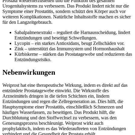
Prostata wiederherzustellen und die Funktion des gesamten
Urogenitalsystems zu verbessern. Das Produkt lindert nicht nur die
Symptome einer Prostatitis, sondern schützt den Körper auch vor
weiteren Komplikationen. Natürliche Inhaltsstoffe machen es sicher
für den Langzeitgebrauch.
Sabalpalmenextrakt – reguliert die Harnausscheidung, lindert
Entzündungen und beseitigt Schwellungen.
Lycopin – ein starkes Antioxidans, beugt Zellschäden vor.
Zink – unterstützt das Immunsystem und Hormonhaushalt
Kürbiskerne – stärken das Prostatagewebe und reduzieren das
Entzündungsrisiko.
Nebenwirkungen
Weiprost hat eine therapeutische Wirkung, indem es direkt auf das
entzündete Prostatagewebe einwirkt. Die Wirkstoffe des
Arzneimittels dringen in die tiefen Schichten ein, lindern
Entzündungen und regen die Zellregeneration an. Dies hilft, die
Hauptsymptome einer Prostatitis, einschließlich Schmerzen und
häufiges Wasserlassen, zu beseitigen. Das Produkt hilft, die
Durchblutung und den Stoffwechsel zu verbessern, was den
Genesungsprozess beschleunigt. Weiprost wirkt auch
prophylaktisch, indem es das Wiederauftreten von Entzündungen
verhindert und die Gesundheit der Prostata erhält.