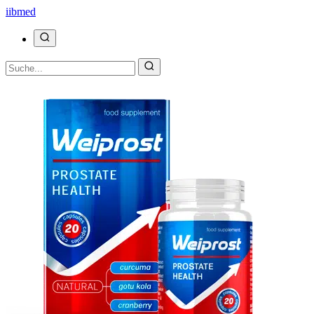
ii
bmed