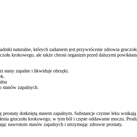
adniki naturalne, których zadaniem jest przywrócenie zdrowia grucz
czołu krokowego, ale także chroni organizm przed dalszymi powikłaniam
 stany zapalne i likwiduje obrzęki.
ek.
alna
ko stanów zapalnych.
kę prostaty dotkniętą stanem zapalnym. Substancje czynne leku wnikają
nia gruczołu krokowego, w tym ból i częste oddawanie moczu. Produk
gając nawrotom stanów zapalnych i utrzymując zdrowie prostaty.