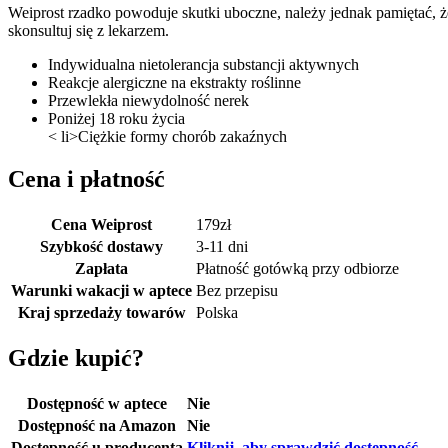
Weiprost rzadko powoduje skutki uboczne, należy jednak pamiętać, ż
skonsultuj się z lekarzem.
Indywidualna nietolerancja substancji aktywnych
Reakcje alergiczne na ekstrakty roślinne
Przewlekła niewydolność nerek
Poniżej 18 roku życia
< li>Ciężkie formy chorób zakaźnych
Cena i płatność
Cena Weiprost
179
zł
Szybkość dostawy
3-11 dni
Zapłata
Płatność gotówką przy odbiorze
Warunki wakacji w aptece
Bez przepisu
Kraj sprzedaży towarów
Polska
Gdzie kupić?
Dostępność w aptece
Nie
Dostępność na Amazon
Nie
Dostępność u producenta
Kliknij, aby sprawdzić dostępność