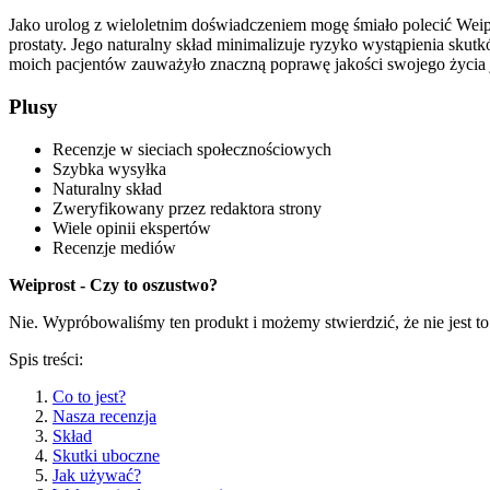
Jako urolog z wieloletnim doświadczeniem mogę śmiało polecić Wei
prostaty. Jego naturalny skład minimalizuje ryzyko wystąpienia skut
moich pacjentów zauważyło znaczną poprawę jakości swojego życia j
Plusy
Recenzje w sieciach społecznościowych
Szybka wysyłka
Naturalny skład
Zweryfikowany przez redaktora strony
Wiele opinii ekspertów
Recenzje mediów
Weiprost - Czy to oszustwo?
Nie. Wypróbowaliśmy ten produkt i możemy stwierdzić, że nie jest t
Spis treści:
Co to jest?
Nasza recenzja
Skład
Skutki uboczne
Jak używać?