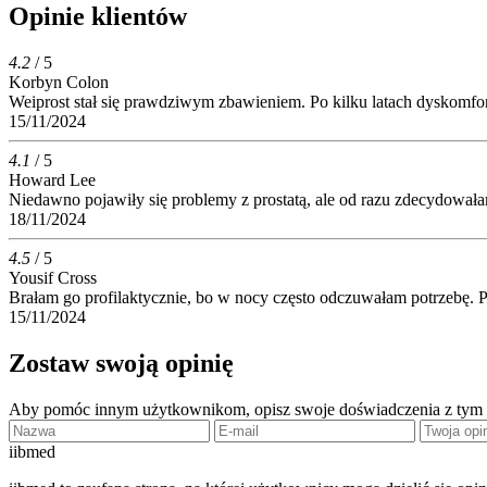
Opinie klientów
4.2
/ 5
Korbyn Colon
Weiprost stał się prawdziwym zbawieniem. Po kilku latach dyskomfor
15/11/2024
4.1
/ 5
Howard Lee
Niedawno pojawiły się problemy z prostatą, ale od razu zdecydowałam 
18/11/2024
4.5
/ 5
Yousif Cross
Brałam go profilaktycznie, bo w nocy często odczuwałam potrzebę. Pr
15/11/2024
Zostaw swoją opinię
Aby pomóc innym użytkownikom, opisz swoje doświadczenia z tym
ii
bmed