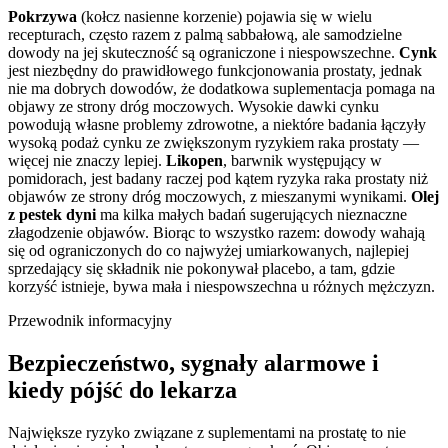
Pokrzywa
(kołcz nasienne korzenie) pojawia się w wielu
recepturach, często razem z palmą sabbałową, ale samodzielne
dowody na jej skuteczność są ograniczone i niespowszechne.
Cynk
jest niezbędny do prawidłowego funkcjonowania prostaty, jednak
nie ma dobrych dowodów, że dodatkowa suplementacja pomaga na
objawy ze strony dróg moczowych. Wysokie dawki cynku
powodują własne problemy zdrowotne, a niektóre badania łączyły
wysoką podaż cynku ze zwiększonym ryzykiem raka prostaty —
więcej nie znaczy lepiej.
Likopen
, barwnik występujący w
pomidorach, jest badany raczej pod kątem ryzyka raka prostaty niż
objawów ze strony dróg moczowych, z mieszanymi wynikami.
Olej
z pestek dyni
ma kilka małych badań sugerujących nieznaczne
złagodzenie objawów. Biorąc to wszystko razem: dowody wahają
się od ograniczonych do co najwyżej umiarkowanych, najlepiej
sprzedający się składnik nie pokonywał placebo, a tam, gdzie
korzyść istnieje, bywa mała i niespowszechna u różnych mężczyzn.
Przewodnik informacyjny
Bezpieczeństwo, sygnały alarmowe i
kiedy pójść do lekarza
Największe ryzyko związane z suplementami na prostatę to nie