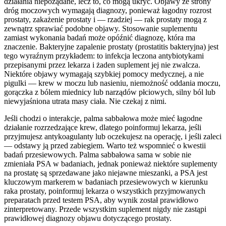
działania niepożądane, lecz to, co mogą ukryć. Objawy ze strony
dróg moczowych wymagają diagnozy, ponieważ łagodny rozrost
prostaty, zakażenie prostaty i — rzadziej — rak prostaty mogą z
zewnątrz sprawiać podobne objawy. Stosowanie suplementu
zamiast wykonania badań może opóźnić diagnozę, która ma
znaczenie. Bakteryjne zapalenie prostaty (prostatitis bakteryjna) jest
tego wyraźnym przykładem: to infekcja leczona antybiotykami
przepisanymi przez lekarza i żaden suplement jej nie zwalcza.
Niektóre objawy wymagają szybkiej pomocy medycznej, a nie
pigulki — krew w moczu lub nasieniu, niemożność oddania moczu,
gorączka z bólem miednicy lub narządów płciowych, silny ból lub
niewyjaśniona utrata masy ciała. Nie czekaj z nimi.
Jeśli chodzi o interakcje, palma sabbałowa może mieć łagodne
działanie rozrzedzające krew, dlatego poinformuj lekarza, jeśli
przyjmujesz antykoagulanty lub oczekujesz na operację, i jeśli zaleci
— odstawy ją przed zabiegiem. Warto też wspomnieć o kwestii
badań przesiewowych. Palma sabbałowa sama w sobie nie
zmieniała PSA w badaniach, jednak ponieważ niektóre suplementy
na prostatę są sprzedawane jako niejawne mieszanki, a PSA jest
kluczowym markerem w badaniach przesiewowych w kierunku
raka prostaty, poinformuj lekarza o wszystkich przyjmowanych
preparatach przed testem PSA, aby wynik został prawidłowo
zinterpretowany. Przede wszystkim suplement nigdy nie zastąpi
prawidłowej diagnozy objawu dotyczącego prostaty.