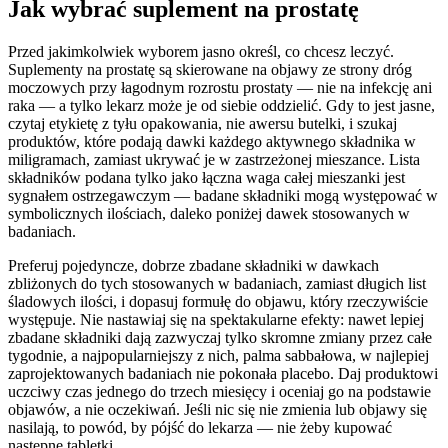
Jak wybrać suplement na prostatę
Przed jakimkolwiek wyborem jasno określ, co chcesz leczyć.
Suplementy na prostatę są skierowane na objawy ze strony dróg
moczowych przy łagodnym rozrostu prostaty — nie na infekcję ani
raka — a tylko lekarz może je od siebie oddzielić. Gdy to jest jasne,
czytaj etykietę z tyłu opakowania, nie awersu butelki, i szukaj
produktów, które podają dawki każdego aktywnego składnika w
miligramach, zamiast ukrywać je w zastrzeżonej mieszance. Lista
składników podana tylko jako łączna waga całej mieszanki jest
sygnałem ostrzegawczym — badane składniki mogą występować w
symbolicznych ilościach, daleko poniżej dawek stosowanych w
badaniach.
Preferuj pojedyncze, dobrze zbadane składniki w dawkach
zbliżonych do tych stosowanych w badaniach, zamiast długich list
śladowych ilości, i dopasuj formułę do objawu, który rzeczywiście
występuje. Nie nastawiaj się na spektakularne efekty: nawet lepiej
zbadane składniki dają zazwyczaj tylko skromne zmiany przez całe
tygodnie, a najpopularniejszy z nich, palma sabbałowa, w najlepiej
zaprojektowanych badaniach nie pokonała placebo. Daj produktowi
uczciwy czas jednego do trzech miesięcy i oceniaj go na podstawie
objawów, a nie oczekiwań. Jeśli nic się nie zmienia lub objawy się
nasilają, to powód, by pójść do lekarza — nie żeby kupować
następne tabletki.