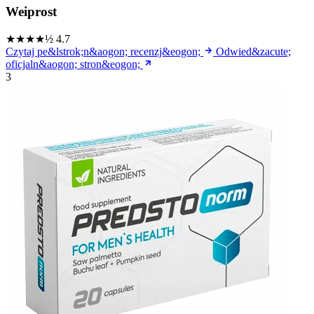
Weiprost
★★★★½
4.7
Czytaj pe&lstrok;n&aogon; recenzj&eogon;
Odwied&zacute;
oficjaln&aogon; stron&eogon;
3