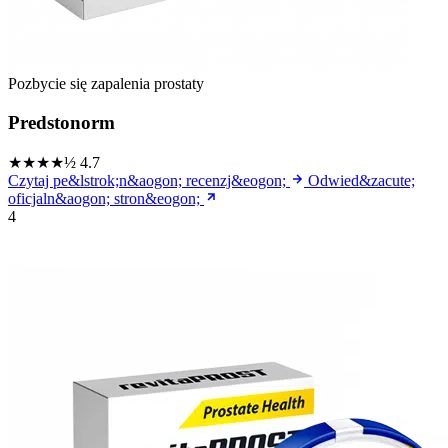
Pozbycie się zapalenia prostaty
Predstonorm
★★★★½
4.7
Czytaj pe&lstrok;n&aogon; recenzj&eogon;
Odwied&zacute;
oficjaln&aogon; stron&eogon;
4