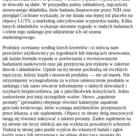
że dowody są słabe. W przypadku palmy sabbałowej, najczęściej
stosowanego składnika, duże badania finansowane przez NIH oraz
przegląd Cochrane wykazały, że nie działa ona lepiej niż placebo na
objawy LUTS, a marketing zdecydowanie wyprzedza naukę. Kilka
innych składników wykazuje skromne sygnały w małych badaniach
i celem tego rankingu jest oddzielenie ich od szumu
marketingowego.
Produkty oceniamy według trzech kryteriów: co mówią nam
prawdziwi użytkownicy po tygodniach lub miesiącach stosowania,
jak każda formuła wypada w porównaniu z recenzowanymi
badaniami naukowymi oraz jak przejrzysta jest etykieta w zakresie
dawek i składników. Opinie na tej stronie pochodzą od zwykłych
mężczyzn, którzy kupili i stosowali produkty — nie od marek. Nie
otrzymujemy wynagrodzenia za wyższe umieszczenie produktu w
rankingu i tak samo otwarcie informujemy o słabych dowodach i
ryzykach bezpieczeństwa, jak o jakichkolwiek korzyściach. Jedno
zastrzeżenie jest tutaj szczególnie ważne. Słowo „zapalenie
prostaty” (prostatitis) obejmuje również bakteryjne zapalenie
gruczołu krokowego, które wymaga antybiotyków przepisanych
przez lekarza, a nie suplementu. Objawy ze strony dróg moczowych
mogą się również nakrywać z rakiem prostaty. Żaden suplement na
tej stronie nie leczy infekcji ani nie wyklucza poważnych schorzeń.
Traktuj tę stronę jako punkt wyjścia do własnych badań i zgłoś
każdy nowy lub utrzymujący się objaw dotyczący prostaty do