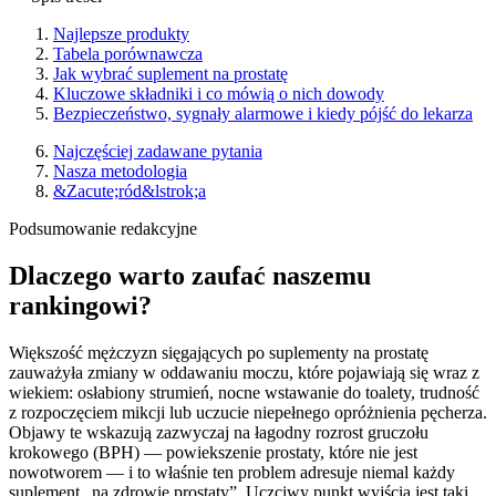
Najlepsze produkty
Tabela porównawcza
Jak wybrać suplement na prostatę
Kluczowe składniki i co mówią o nich dowody
Bezpieczeństwo, sygnały alarmowe i kiedy pójść do lekarza
Najczęściej zadawane pytania
Nasza metodologia
&Zacute;ród&lstrok;a
Podsumowanie redakcyjne
Dlaczego warto zaufać naszemu
rankingowi?
Większość mężczyzn sięgających po suplementy na prostatę
zauważyła zmiany w oddawaniu moczu, które pojawiają się wraz z
wiekiem: osłabiony strumień, nocne wstawanie do toalety, trudność
z rozpoczęciem mikcji lub uczucie niepełnego opróżnienia pęcherza.
Objawy te wskazują zazwyczaj na łagodny rozrost gruczołu
krokowego (BPH) — powiekszenie prostaty, które nie jest
nowotworem — i to właśnie ten problem adresuje niemal każdy
suplement „na zdrowie prostaty”. Uczciwy punkt wyjścia jest taki,