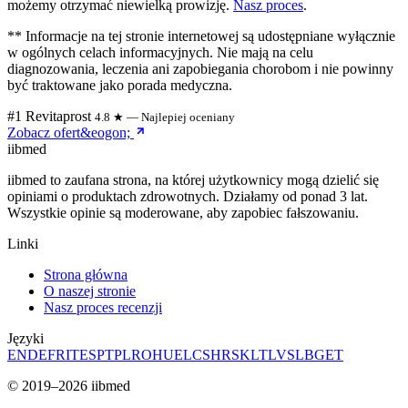
możemy otrzymać niewielką prowizję.
Nasz proces
.
** Informacje na tej stronie internetowej są udostępniane wyłącznie
w ogólnych celach informacyjnych. Nie mają na celu
diagnozowania, leczenia ani zapobiegania chorobom i nie powinny
być traktowane jako porada medyczna.
#1 Revitaprost
4.8 ★ — Najlepiej oceniany
Zobacz ofert&eogon;
ii
bmed
iibmed to zaufana strona, na której użytkownicy mogą dzielić się
opiniami o produktach zdrowotnych. Działamy od ponad 3 lat.
Wszystkie opinie są moderowane, aby zapobiec fałszowaniu.
Linki
Strona główna
O naszej stronie
Nasz proces recenzji
Języki
EN
DE
FR
IT
ES
PT
PL
RO
HU
EL
CS
HR
SK
LT
LV
SL
BG
ET
© 2019–2026 iibmed