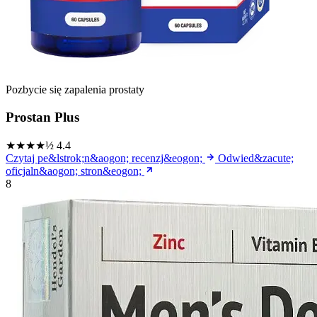
Pozbycie się zapalenia prostaty
Prostan Plus
★★★★½
4.4
Czytaj pe&lstrok;n&aogon; recenzj&eogon;
Odwied&zacute;
oficjaln&aogon; stron&eogon;
8