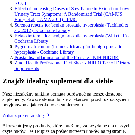
NCCIH
Effect of Increasing Doses of Saw Palmetto Extract on Lower
Urinary Tract Symptoms: A Randomized Trial (CAMUS,
Barry et al., JAMA 2011) - PMC
Serenoa repens for benign prostatic hyperplasia (Tacklind et
al., 2012) - Cochrane Library
Beta-sitosterols for benign prostatic hyperplasia (Wilt et al.) -
Cochrane Library
Pygeum africanum (Prunus africana) for benign prostatic
hyperplasia - Cochrane Library
Prostatitis: Inflammation of the Prostate - NIH NIDDK
Zinc: Health Professional Fact Sheet - NIH Office of Dietary
Supplements
Znajdź idealny suplement dla siebie
Nasz niezależny ranking pomaga porównać najlepsze dostępne
suplementy. Zawsze skonsultuj się z lekarzem przed rozpoczęciem
przyjmowania jakiegokolwiek suplementu.
Zobacz pełny ranking
* Prezentujemy produkty, które uważamy za przydatne dla naszych
czytelników. Jeśli kupisz za pośrednictwem linków na tej stronie,