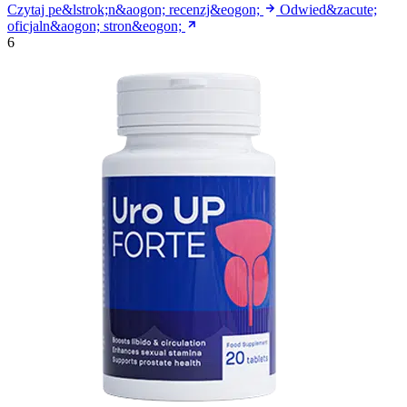
Czytaj pe&lstrok;n&aogon; recenzj&eogon;
Odwied&zacute;
oficjaln&aogon; stron&eogon;
6