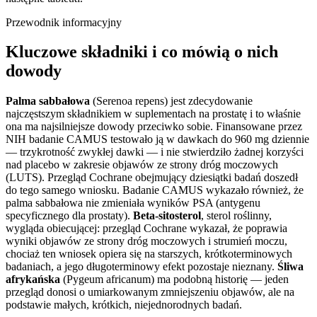
Przewodnik informacyjny
Kluczowe składniki i co mówią o nich
dowody
Palma sabbałowa
(Serenoa repens) jest zdecydowanie
najczęstszym składnikiem w suplementach na prostatę i to właśnie
ona ma najsilniejsze dowody przeciwko sobie. Finansowane przez
NIH badanie CAMUS testowało ją w dawkach do 960 mg dziennie
— trzykrotność zwykłej dawki — i nie stwierdziło żadnej korzyści
nad placebo w zakresie objawów ze strony dróg moczowych
(LUTS). Przegląd Cochrane obejmujący dziesiątki badań doszedł
do tego samego wniosku. Badanie CAMUS wykazało również, że
palma sabbałowa nie zmieniała wyników PSA (antygenu
specyficznego dla prostaty).
Beta-sitosterol
, sterol roślinny,
wygląda obiecującej: przegląd Cochrane wykazał, że poprawia
wyniki objawów ze strony dróg moczowych i strumień moczu,
chociaż ten wniosek opiera się na starszych, krótkoterminowych
badaniach, a jego długoterminowy efekt pozostaje nieznany.
Śliwa
afrykańska
(Pygeum africanum) ma podobną historię — jeden
przegląd donosi o umiarkowanym zmniejszeniu objawów, ale na
podstawie małych, krótkich, niejednorodnych badań.