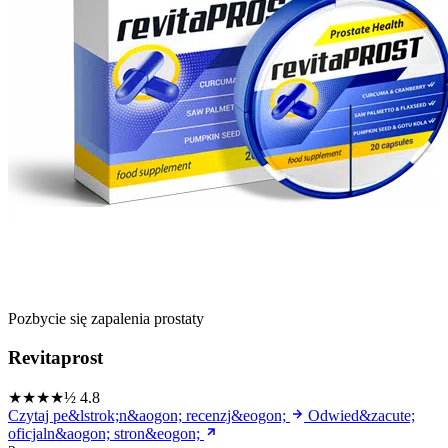
Pozbycie się zapalenia prostaty
Revitaprost
★★★★½
4.8
Czytaj pe&lstrok;n&aogon; recenzj&eogon;
Odwied&zacute;
oficjaln&aogon; stron&eogon;