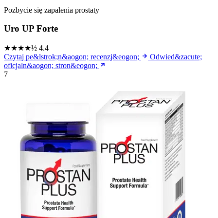
Pozbycie się zapalenia prostaty
Uro UP Forte
★★★★½
4.4
Czytaj pe&lstrok;n&aogon; recenzj&eogon;
Odwied&zacute;
oficjaln&aogon; stron&eogon;
7