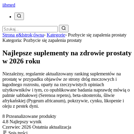
ii
bmed
Strona g&lstrok;ówna
›
Kategorie
›
Pozbycie się zapalenia prostaty
Kategoria: Pozbycie się zapalenia prostaty
Najlepsze suplementy na zdrowie prostaty
w 2026 roku
Niezależny, regularnie aktualizowany ranking suplementów na
prostatę w przypadku objawów ze strony dróg moczowych i
łagodnego rozrostu, oparty na rzeczywistych opiniach
użytkowników i tym, co opublikowane badania naprawdę mówią o
palmie sabbałowej (Serenoa repens), beta-sitosterolu, śliwie
afrykańskiej (Pygeum africanum), pokrzywie, cynku, likopenie i
oleju z pestek dyni.
8
Przeanalizowane produkty
4.8
Najlepszy wynik
Czerwiec 2026
Ostatnia aktualizacja
Spis treści