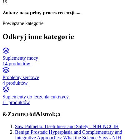
5%
Zobacz nasz pełny proces recenzji →
Powiązane kategorie
Odkryj inne kategorie
Suplementy mocy
14 produktów
Problemy sercowe
4 produktów
Suplementy do leczenia cukrzycy
11 produktów
&Zacute;ród&lstrok;a
Saw Palmetto: Usefulness and Safety - NIH NCCIH
Benign Prostatic Hyperplasia and Complementary and
Integrative Approaches: What the Science Says - NIH