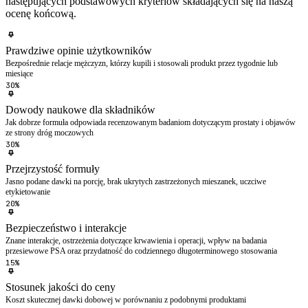
następujących podstawowych kryteriów składających się na naszą
ocenę końcową.
Prawdziwe opinie użytkowników
Bezpośrednie relacje mężczyzn, którzy kupili i stosowali produkt przez tygodnie lub
miesiące
30%
Dowody naukowe dla składników
Jak dobrze formuła odpowiada recenzowanym badaniom dotyczącym prostaty i objawów
ze strony dróg moczowych
30%
Przejrzystość formuły
Jasno podane dawki na porcję, brak ukrytych zastrzeżonych mieszanek, uczciwe
etykietowanie
20%
Bezpieczeństwo i interakcje
Znane interakcje, ostrzeżenia dotyczące krwawienia i operacji, wpływ na badania
przesiewowe PSA oraz przydatność do codziennego długoterminowego stosowania
15%
Stosunek jakości do ceny
Koszt skutecznej dawki dobowej w porównaniu z podobnymi produktami