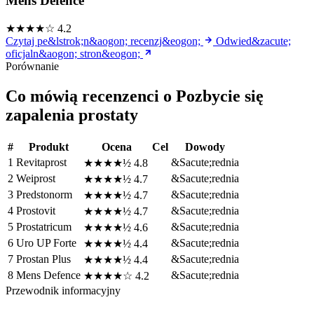
Mens Defence
★★★★☆
4.2
Czytaj pe&lstrok;n&aogon; recenzj&eogon;
Odwied&zacute;
oficjaln&aogon; stron&eogon;
Porównanie
Co mówią recenzenci o Pozbycie się
zapalenia prostaty
#
Produkt
Ocena
Cel
Dowody
1
Revitaprost
&Sacute;rednia
★★★★½
4.8
2
Weiprost
&Sacute;rednia
★★★★½
4.7
3
Predstonorm
&Sacute;rednia
★★★★½
4.7
4
Prostovit
&Sacute;rednia
★★★★½
4.7
5
Prostatricum
&Sacute;rednia
★★★★½
4.6
6
Uro UP Forte
&Sacute;rednia
★★★★½
4.4
7
Prostan Plus
&Sacute;rednia
★★★★½
4.4
8
Mens Defence
&Sacute;rednia
★★★★☆
4.2
Przewodnik informacyjny