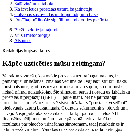
Salīdzinājuma tabula
Kā izvēlēties prostatas uztura bagatinātāju
Galvenās sastāvdaļas un to pierādījumu bāze
Drošība, brīdinošie signāli un kad dodties pie ārsta
Bieži uzdotie jautājumi
Mūsu metodoloģija
Atsauces
Redakcijas kopsavilkums
Kāpēc uzticēties mūsu reitingam?
Vairākums vīriešu, kas meklē prostatas uztura bagatinātājus, ir
pamanījuši urinēšanas izmaiņas vecuma dēļ: vājuāku strūklu, nakts
mostinatšanos, grūtības uzsākt urinēšanu vai sajūtu, ka urīnpūslis
nekad pilnīgi neiztukšojas. Šie simptomi parasti norāda uz labdabīgu
prostatas hiperplāziju (BPH) — palielinātu, bet ne ļaundabīgu
prostatu — un tieši uz to ir vērstsgandrīz katrs “prostatas veselībai”
piedāvātais uztura bagatinātājs. Godīgais sākumpunkts: pierādījumi
ir vāji. Vispopu­lārākā sastāvdaļa — ķirbju palma — lielos NIH-
finansētos pētījumos un Cochrane pārskatā nedeva labākus
rezultātus par placebo urinēšanas simptomām, tādēļ mārketings ir
tālu priekšā zinātnei. Vairākas citas sastāvdaļas uzrāda pieticīgus