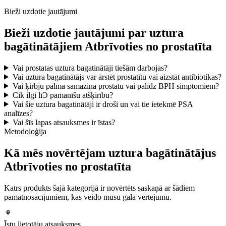
Bieži uzdotie jautājumi
Bieži uzdotie jautājumi par uztura
bagātinātājiem Atbrīvoties no prostatīta
Vai prostatas uztura bagatinātāji tiešām darbojas?
Vai uztura bagatinātājs var ārstēt prostatītu vai aizstāt antibiotikas?
Vai ķirbju palma samazina prostatu vai palīdz BPH simptomiem?
Cik ilgi līƆ pamanīšu atšķirību?
Vai šie uztura bagatinātāji ir droši un vai tie ietekmē PSA
analīzes?
Vai šīs lapas atsauksmes ir īstas?
Metodoloģija
Kā mēs novērtējam uztura bagātinātājus
Atbrīvoties no prostatīta
Katrs produkts šajā kategorijā ir novērtēts saskaņā ar šādiem
pamatnosacījumiem, kas veido mūsu gala vērtējumu.
Īstu lietotāju atsauksmes