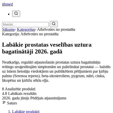
ii
bmed
Sākums
›
Kategorijas
›
Atbrīvoties no prostatīta
Kategorija: Atbrīvoties no prostatīta
Labākie prostatas veselības uztura
bagatinātāji 2026. gadā
Neatkarīgs, regulāri atjaunošanās prostatas uztura bagatinātāju
reitings uroġenītrajām simptomām un palielinātai prostatai — balstīts
uz īstiem lietotāju viedokļiem un publikētiem pētījumiem par ķirbju
palmu (Serenoa repens), beta-sitosteroliem, pygeum, nātri, cinku,
likopēnu un ķirbžu sēklu eļļu.
8
Analizētie produkti
4.8
Labākais rezultāts
2026. gada jūnijs
Pēdējais atjauninājums
Saturs
Labākie produkti