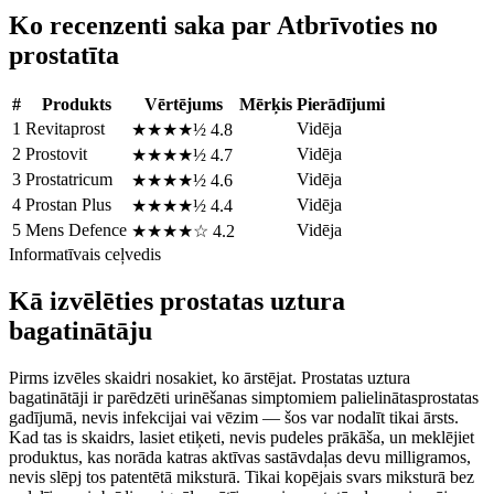
Ko recenzenti saka par Atbrīvoties no
prostatīta
#
Produkts
Vērtējums
Mērķis
Pierādījumi
1
Revitaprost
Vidēja
★★★★½
4.8
2
Prostovit
Vidēja
★★★★½
4.7
3
Prostatricum
Vidēja
★★★★½
4.6
4
Prostan Plus
Vidēja
★★★★½
4.4
5
Mens Defence
Vidēja
★★★★☆
4.2
Informatīvais ceļvedis
Kā izvēlēties prostatas uztura
bagatinātāju
Pirms izvēles skaidri nosakiet, ko ārstējat. Prostatas uztura
bagatinātāji ir parēdzēti urinēšanas simptomiem palielinātasprostatas
gadījumā, nevis infek­cijai vai vēzim — šos var nodalīt tikai ārsts.
Kad tas is skaidrs, lasiet etiķeti, nevis pudeles prākāša, un meklējiet
produktus, kas norāda katras aktīvas sastāvdaļas devu milligramos,
nevis slēpj tos patentētā miksturā. Tikai kopējais svars miksturā bez