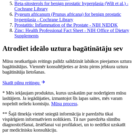
Beta-sitosterols for benign prostatic hyperplasia (Wilt et al.) -
Cochrane Library
Pygeum africanum (Prunus africana) for benign prostatic
hyperplasia - Cochrane Library
Prostatitis: Inflammation of the Prostate - NIH NIDDK
Zinc: Health Professional Fact Sheet - NIH Office of Dietary
Supplements
Atrodiet ideālo uztura bagātinātāju sev
Mūsu neatkarīgais reitings palīdz salīdzināt labākos pieejamos uztura
bagātinātājus. Vienmēr konsultējieties ar ārstu pirms jebkura uztura
bagātinātāja lietošanas.
Skatīt pilnu reitingu
* Mēs iekļaujam produktus, kurus uzskatām par noderīgiem mūsu
lasītājiem. Ja iegādājaties, izmantojot šīs lapas saites, mēs varam
nopelnīt nelielu komisiju.
Mūsu process
.
** Šajā tīmekļa vietnē sniegtā informācija ir paredzēta tikai
vispārīgiem informatīviem nolūkiem. Tā nav paredzēta slimību
diagnosticēšanai, ārstēšanai vai profilaksei, un to nedrīkst uzskatīt
par medicīnisku konsultāciju.