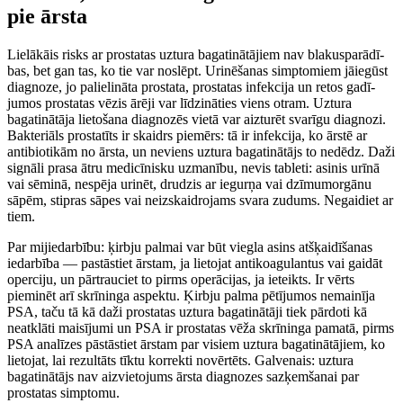
pie ārsta
Lielākāis risks ar prostatas uztura bagatinātājiem nav blakusparādī­
bas, bet gan tas, ko tie var noslēpt. Urinēšanas simptomiem jāiegūst
diagnoze, jo palielināta prostata, prostatas infek­cija un retos gadī­
jumos prostatas vēzis ārēji var lī­dzināties viens otram. Uztura
bagatinātāja lietošana diagnozēs vietā var aizturēt svarīgu diagnozi.
Bakteriāls prostatīts ir skaidrs piemērs: tā ir infek­cija, ko ārstē ar
antibiotikām no ārsta, un neviens uztura bagatinātājs to nedēdz. Daži
signāli prasa ātru medicīnisku uzmanību, nevis tableti: asinis urīnā
vai sēminā, nespēja urinēt, drudzis ar iegurņa vai dzīmumorgānu
sāpēm, stipras sāpes vai neizskaidrojams svara zudums. Negaidiet ar
tiem.
Par mijiedarbību: ķirbju palmai var būt viegla asins atšķaidī­ša­nas
iedarbī­ba — pastāstiet ārstam, ja lietojat antikoagulantus vai gaidāt
operciju, un pārtrauciet to pirms operācijas, ja ieteikts. Ir vērts
pieminēt arī skrīninga aspektu. Ķirbju palma pētījumos nemainīja
PSA, taču tā kā daži prostatas uztura bagatinātāji tiek pārdoti kā
neatklāti maisī­jumi un PSA ir prostatas vēža skrīninga pam­atā, pirms
PSA analīzes pāstāstiet ārstam par visiem uztura bagatinātājiem, ko
lie­tojat, lai rezultāts tīktu kor­rekti novērtēts. Galvenais: uztura
bagatinātājs nav aizvietojums ārsta diagnozes sazķemšanai par
prostatas simptomu.