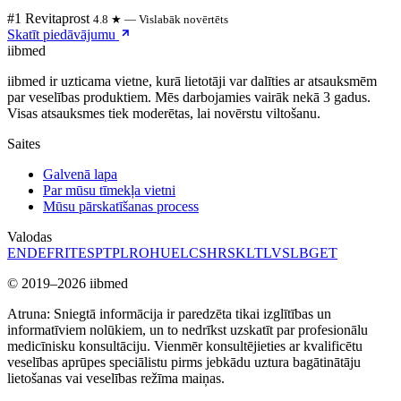
#1 Revitaprost
4.8 ★ — Vislabāk novērtēts
Skatīt piedāvājumu
ii
bmed
iibmed ir uzticama vietne, kurā lietotāji var dalīties ar atsauksmēm
par veselības produktiem. Mēs darbojamies vairāk nekā 3 gadus.
Visas atsauksmes tiek moderētas, lai novērstu viltošanu.
Saites
Galvenā lapa
Par mūsu tīmekļa vietni
Mūsu pārskatīšanas process
Valodas
EN
DE
FR
IT
ES
PT
PL
RO
HU
EL
CS
HR
SK
LT
LV
SL
BG
ET
© 2019–2026 iibmed
Atruna: Sniegtā informācija ir paredzēta tikai izglītības un
informatīviem nolūkiem, un to nedrīkst uzskatīt par profesionālu
medicīnisku konsultāciju. Vienmēr konsultējieties ar kvalificētu
veselības aprūpes speciālistu pirms jebkādu uztura bagātinātāju
lietošanas vai veselības režīma maiņas.