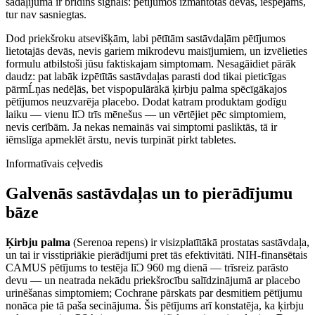
sadaļījuma ir brīdins sig­nāls: pētījumos izmantotās devas, iespējams,
tur nav sasniegtas.
Dod priekšroku atsevišķām, labi pētītām sastāvdaļām pētījumos
lietotajās devās, nevis gariem mikrodevu maisījumiem, un izvēlieties
formulu atbilstoši jūsu faktiskajam simptomam. Nesagāidiet pārāk
daudz: pat labāk izpētītās sastāvdaļas parasti dod tikai pieticīgas
pārmĹņas nedēļās, bet vispopu­lārākā ķirbju palma spēcīgākajos
pētījumos neuzvarēja placebo. Dodat katram produktam godīgu
laiku — vienu līƆ trīs mēnešus — un vērtējiet pēc simptomiem,
nevis cerībām. Ja nekas nemainās vai simptomi pasliktās, tā ir
iēmslīga apmeklēt ārstu, nevis turpināt pirkt tabletes.
Informatīvais ceļvedis
Galvenās sastāvdaļas un to pierādījumu
bāze
Ķirbju palma
(Serenoa repens) ir visizplatītākā prostatas sastāvdaļa,
un tai ir visstipriākie pierādījumi pret tās efektivitāti. NIH-finansētais
CAMUS pētījums to testēja līƆ 960 mg dienā — trīsreiz parāsto
devu — un neatrada nekādu priekšrocību salīdzinājumā ar placebo
urinēšanas simptomiem; Cochrane pārskats par desmitiem pētījumu
nonāca pie tā paša secinājuma. Šis pētījums arī konstatēja, ka ķirbju