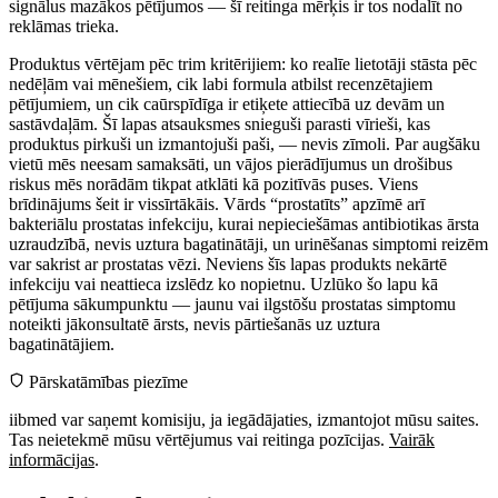
signālus mazākos pētījumos — šī reitinga mērķis ir tos nodalīt no
reklāmas trieka.
Produktus vērtējam pēc trim kritērijiem: ko realīe lietotāji stāsta pēc
nedēļām vai mēnešiem, cik labi formula atbilst recenzētajiem
pētījumiem, un cik caūrspīdīga ir etiķete attiecībā uz devām un
sastāvdaļām. Šī lapas atsauksmes snieguši parasti vīrieši, kas
produktus pirkuši un izmantojuši paši, — nevis zīmoli. Par augšāku
vietū mēs neesam samaksāti, un vājos pierādījumus un drošibus
riskus mēs norādām tikpat atklāti kā pozitīvās puses. Viens
brīdinājums šeit ir vissīrtākāis. Vārds “prostatīts” apzīmē arī
bakteriālu prostatas infek­ciju, kurai nepieciešāmas antibiotikas ārsta
uzraudzībā, nevis uztura bagatinātāji, un urinēšanas simptomi reizēm
var sakrist ar prostatas vēzi. Neviens šīs lapas produkts nekārtē
infek­ciju vai neattieca izslēdz ko nopietnu. Uzlūko šo lapu kā
pētījuma sākumpunktu — jaunu vai ilgstōšu prostatas simptomu
noteikti jākonsultatē ārsts, nevis pārtiešanās uz uztura
bagatinātājiem.
Pārskatāmības piezīme
iibmed var saņemt komisiju, ja iegādājaties, izmantojot mūsu saites.
Tas neietekmē mūsu vērtējumus vai reitinga pozīcijas.
Vairāk
informācijas
.