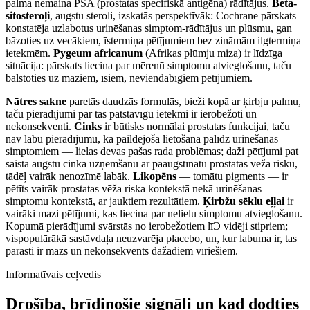
palma nemaina PSA (prostatas speci­fiskā antigēna) rādī­tājus.
Beta-
sitosteroļi
, augs­tu steroli, izskatās perspek­tīvāk: Cochrane pārskats
konstatēja uzlabotus urinēšanas simptom-rādī­tājus un plūsmu, gan
bāzoties uz vecākiem, īstermiņa pētījumiem bez zināmām ilgtermiņa
ietek­mēm.
Pygeum africanum
(Āfrikas plūmju miza) ir līdzīga
situācija: pārskats liecina par mērenū simptomu atvieg­lošanu, taču
balstoties uz maziem, īsiem, neviendābīgiem pētījumiem.
Nātres sakne
paretās daudzās formu­lās, bieži kopā ar ķirbju palmu,
taču pierādī­jumi par tās patstāvīgu ietek­mi ir ierobežoti un
nekonsekventi.
Cinks
ir būtisks normālai prostatas funkcijai, taču
nav labū pierādījumu, ka paildējošā lietošana palīdz urinēšanas
simptomiem — lielas devas pašas rada problēmas; daži pētījumi pat
saista augstu cinka uzņemšanu ar paaugstīnātu prostatas vēža risku,
tādēļ vairāk nenozīmē labāk.
Likopēns
— tomātu pigments — ir
pētīts vairāk prostatas vēža riska kontekstā nekā urinēšanas
simptomu kontekstā, ar jauktiem rezultātiem.
Ķirbžu sēklu eļļai
ir
vairāki mazi pētījumi, kas liecina par nelielu simptomu atvieglošanu.
Kopumā pierādījumi svārstās no ierobežotiem līƆ vidēji stipriem;
vispopulārākā sastāvdaļa neuzvarēja placebo, un, kur labuma ir, tas
parāsti ir mazs un nekonsekvents dažādiem vīriešiem.
Informatīvais ceļvedis
Drošība, brīdinošie signāli un kad dodties