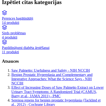
Izpētiet citas kategorijas
Perences bagātinātāji
14 produkti
Sirds problēmas
4 produkti
Papildinājumi diabēta ārstēšanai
11 produkti
Atsauces
Saw Palmetto: Usefulness and Safety - NIH NCCIH
Benign Prostatic Hyperplasia and Complementary and
Integrative Approaches: What the Science Says - NIH
NCCIH
Effect of Increasing Doses of Saw Palmetto Extract on Lower
Urinary Tract Symptoms: A Randomized Trial (CAMUS,
Barry et al., JAMA 2011) - PMC
Serenoa repens for benign prostatic hyperplasia (Tacklind et
al., 2012) - Cochrane Library