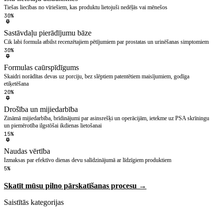
Tiešas liecī­bas no vīriešiem, kas produktu lietojuši nedēļās vai mēnešos
30%
Sastāvdaļu pierādījumu bāze
Cik labi formula atbilst recenzētajiem pētījumiem par prostatas un urinēšanas simptomiem
30%
Formulas caūrspīdīgums
Skaidri norādītas devas uz porciju, bez slēptiem patentētiem maisī­jumiem, godīga
etiķetēšana
20%
Drošība un mijiedarbība
Zināmā mijiedarbība, brīdinājumi par asinsrešķi un operācijām, ietekme uz PSA skrīningu
un piemērotība ilgstōšai ikdie­nas lietošanai
15%
Naudas vērtība
Izmaksas par efektīvo dienas devu salīdzinājumā ar līdzīgiem produktiem
5%
Skatīt mūsu pilno pārskatīšanas procesu →
Saistītās kategorijas