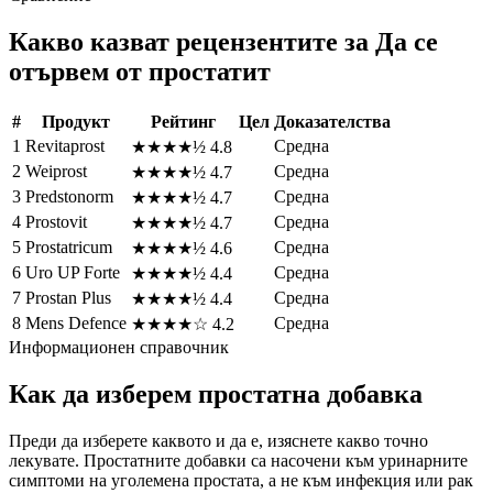
Какво казват рецензентите за Да се ​​
отървем от простатит
#
Продукт
Рейтинг
Цел
Доказателства
1
Revitaprost
Средна
★★★★½
4.8
2
Weiprost
Средна
★★★★½
4.7
3
Predstonorm
Средна
★★★★½
4.7
4
Prostovit
Средна
★★★★½
4.7
5
Prostatricum
Средна
★★★★½
4.6
6
Uro UP Forte
Средна
★★★★½
4.4
7
Prostan Plus
Средна
★★★★½
4.4
8
Mens Defence
Средна
★★★★☆
4.2
Информационен справочник
Как да изберем простатна добавка
Преди да изберете каквото и да е, изяснете какво точно
лекувате. Простатните добавки са насочени към уринарните
симптоми на уголемена простата, а не към инфекция или рак