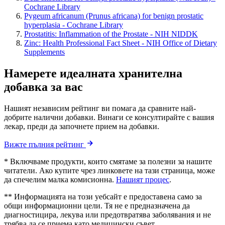
Cochrane Library
Pygeum africanum (Prunus africana) for benign prostatic
hyperplasia - Cochrane Library
Prostatitis: Inflammation of the Prostate - NIH NIDDK
Zinc: Health Professional Fact Sheet - NIH Office of Dietary
Supplements
Намерете идеалната хранителна
добавка за вас
Нашият независим рейтинг ви помага да сравните най-
добрите налични добавки. Винаги се консултирайте с вашия
лекар, преди да започнете прием на добавки.
Вижте пълния рейтинг
* Включваме продукти, които смятаме за полезни за нашите
читатели. Ако купите чрез линковете на тази страница, може
да спечелим малка комисионна.
Нашият процес
.
** Информацията на този уебсайт е предоставена само за
общи информационни цели. Тя не е предназначена да
диагностицира, лекува или предотвратява заболявания и не
трябва да се приема като медицински съвет.