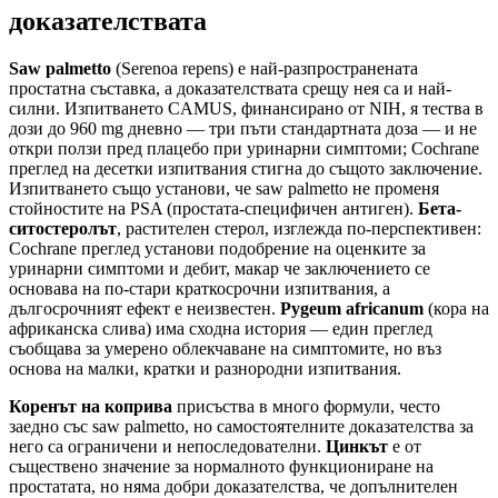
доказателствата
Saw palmetto
(Serenoa repens) е най-разпространената
простатна съставка, а доказателствата срещу нея са и най-
силни. Изпитването CAMUS, финансирано от NIH, я тества в
дози до 960 mg дневно — три пъти стандартната доза — и не
откри ползи пред плацебо при уринарни симптоми; Cochrane
преглед на десетки изпитвания стигна до същото заключение.
Изпитването също установи, че saw palmetto не променя
стойностите на PSA (простата-специфичен антиген).
Бета-
ситостеролът
, растителен стерол, изглежда по-перспективен:
Cochrane преглед установи подобрение на оценките за
уринарни симптоми и дебит, макар че заключението се
основава на по-стари краткосрочни изпитвания, а
дългосрочният ефект е неизвестен.
Pygeum africanum
(кора на
африканска слива) има сходна история — един преглед
съобщава за умерено облекчаване на симптомите, но въз
основа на малки, кратки и разнородни изпитвания.
Коренът на коприва
присъства в много формули, често
заедно със saw palmetto, но самостоятелните доказателства за
него са ограничени и непоследователни.
Цинкът
е от
съществено значение за нормалното функциониране на
простатата, но няма добри доказателства, че допълнителен