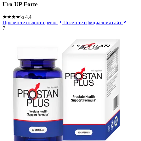
Uro UP Forte
★★★★½
4.4
Прочетете пълното ревю
Посетете официалния сайт
7