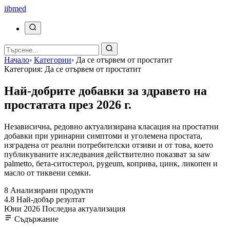
ii
bmed
Начало
›
Категории
›
Да се ​​отървем от простатит
Категория: Да се ​​отървем от простатит
Най-добрите добавки за здравето на
простатата през 2026 г.
Независична, редовно актуализирана класация на простатни
добавки при уринарни симптоми и уголемена простата,
изградена от реални потребителски отзиви и от това, което
публикуваните изследвания действително показват за saw
palmetto, бета-ситостерол, pygeum, коприва, цинк, ликопен и
масло от тиквени семки.
8
Анализирани продукти
4.8
Най-добър резултат
Юни 2026
Последна актуализация
Съдържание