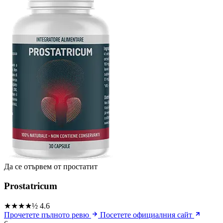
Да се ​​отървем от простатит
Prostatricum
★★★★½
4.6
Прочетете пълното ревю
Посетете официалния сайт