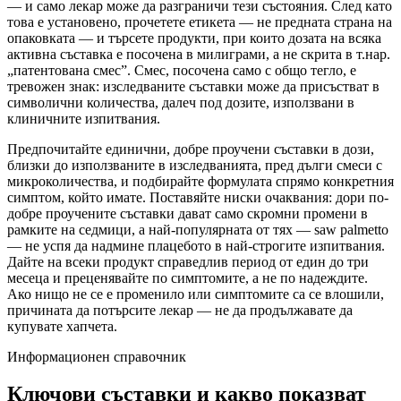
— и само лекар може да разграничи тези състояния. След като
това е установено, прочетете етикета — не предната страна на
опаковката — и търсете продукти, при които дозата на всяка
активна съставка е посочена в милиграми, а не скрита в т.нар.
„патентована смес”. Смес, посочена само с общо тегло, е
тревожен знак: изследваните съставки може да присъстват в
символични количества, далеч под дозите, използвани в
клиничните изпитвания.
Предпочитайте единични, добре проучени съставки в дози,
близки до използваните в изследванията, пред дълги смеси с
микроколичества, и подбирайте формулата спрямо конкретния
симптом, който имате. Поставяйте ниски очаквания: дори по-
добре проучените съставки дават само скромни промени в
рамките на седмици, а най-популярната от тях — saw palmetto
— не успя да надмине плацебото в най-строгите изпитвания.
Дайте на всеки продукт справедлив период от един до три
месеца и преценявайте по симптомите, а не по надеждите.
Ако нищо не се е променило или симптомите са се влошили,
причината да потърсите лекар — не да продължавате да
купувате хапчета.
Информационен справочник
Ключови съставки и какво показват