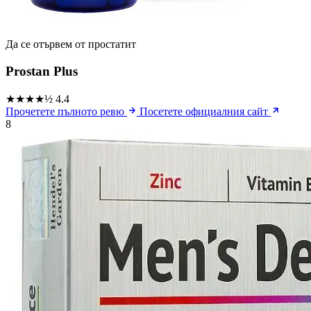
Да се ​​отървем от простатит
Prostan Plus
★★★★½
4.4
Прочетете пълното ревю
Посетете официалния сайт
8