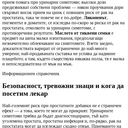
прием помага при уринарни симптоми; высоки дози
предизвикват собствени проблеми — някои проучвания дори
свързват висок прием на цинк с повишен риск от рак на
простатата, така че повече не е по-добре.
Ликопенът
,
пигментът в доматите, се изследва по-скоро за риска от рак на
простатата, отколкото за уринарни симптоми, с
противоречиви резултати.
Маслото от тиквени семки
е
предмет на шепа малки изпитвания, предполагащи
незначително облекчаване на симптомите. Взети заедно,
доказателствата варират от ограничени до най-много
умерени; най-продаваната съставка не успява да надмине
плацебото; а там, където съществува някаква полза, тя е малка
и непоследователна от мъж на мъж.
Информационен справочник
Безопасност, тревожни знаци и кога да
посетим лекар
Най-големият риск при простатните добавки не е страничен
ефект — а това, което те могат да прикрият. Уринарните
симптоми трябва да бъдат диагностицирани, тъй като
уголемена простата, простатна инфекция и, по-рядко, рак на
простатата могат да изглеждат сходно отвън. Приемането на