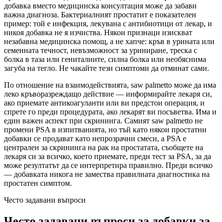
добавка вместо медицинска консултация може да забави
важна диагноза. Бактериалният простатит е показателен
пример: той е инфекция, лекувана с антибиотици от лекар, и
никоя добавка не я изчиства. Някои признаци изискват
незабавна медицинска помощ, а не хапче: кръв в урината или
семенната течност, невъзможност за уриниране, треска с
болка в таза или гениталиите, силна болка или необяснима
загуба на тегло. Не чакайте тези симптоми да отминат сами.
По отношение на взаимодействията, saw palmetto може да има
леко кръворазреждащо действие — информирайте лекаря си,
ако приемате антикоагуланти или ви предстои операция, и
спрете го преди процедурата, ако лекарят ви посъветва. Има и
един важен аспект при скрининга. Самият saw palmetto не
промени PSA в изпитванията, но тъй като някои простатни
добавки се продават като непрозрачни смеси, а PSA е
централен за скрининга на рак на простатата, съобщете на
лекаря си за всичко, което приемате, преди тест за PSA, за да
може резултатът да се интерпретира правилно. Преди всичко
— добавката никога не замества правилната диагностика на
простатен симптом.
Често задавани въпроси
Често задавани въпроси за добавки за