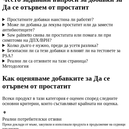
Да се ​​отървем от простатит
Простатните добавки наистина ли работят?
Може ли добавка да лекува простатит или да замести
антибиотиците?
Saw palmetto свива ли простатата или помага ли при
симптоми на ДПХ/BPH?
Колко дълго е нужно, преди да усетя разлика?
Безопасни ли са тези добавки и влияят ли на тестовете за
PSA?
Реални ли са отзивите на тази страница?
Методология
Как оценяваме добавките за Да се ​​
отървем от простатит
Всеки продукт в тази категория е оценен според следните
основни критерии, които съставляват крайната ни оценка.
Реални потребителски отзиви
Преки доклади от мъже, закупили и използвали продукта в продължение на седмици
или месеци