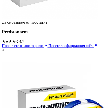
Да се ​​отървем от простатит
Predstonorm
★★★★½
4.7
Прочетете пълното ревю
Посетете официалния сайт
4