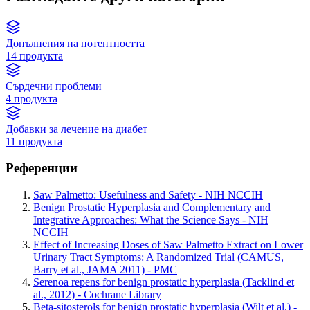
Допълнения на потентността
14 продукта
Сърдечни проблеми
4 продукта
Добавки за лечение на диабет
11 продукта
Референции
Saw Palmetto: Usefulness and Safety - NIH NCCIH
Benign Prostatic Hyperplasia and Complementary and
Integrative Approaches: What the Science Says - NIH
NCCIH
Effect of Increasing Doses of Saw Palmetto Extract on Lower
Urinary Tract Symptoms: A Randomized Trial (CAMUS,
Barry et al., JAMA 2011) - PMC
Serenoa repens for benign prostatic hyperplasia (Tacklind et
al., 2012) - Cochrane Library
Beta-sitosterols for benign prostatic hyperplasia (Wilt et al.) -