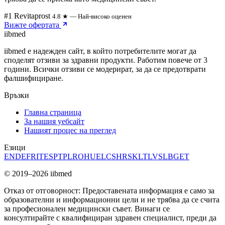
#1 Revitaprost
4.8 ★ — Най-високо оценен
Вижте офертата
ii
bmed
iibmed е надежден сайт, в който потребителите могат да
споделят отзиви за здравни продукти. Работим повече от 3
години. Всички отзиви се модерират, за да се предотврати
фалшифициране.
Връзки
Главна страница
За нашия уебсайт
Нашият процес на преглед
Езици
EN
DE
FR
IT
ES
PT
PL
RO
HU
EL
CS
HR
SK
LT
LV
SL
BG
ET
© 2019–2026 iibmed
Отказ от отговорност: Предоставената информация е само за
образователни и информационни цели и не трябва да се счита
за професионален медицински съвет. Винаги се
консултирайте с квалифициран здравен специалист, преди да