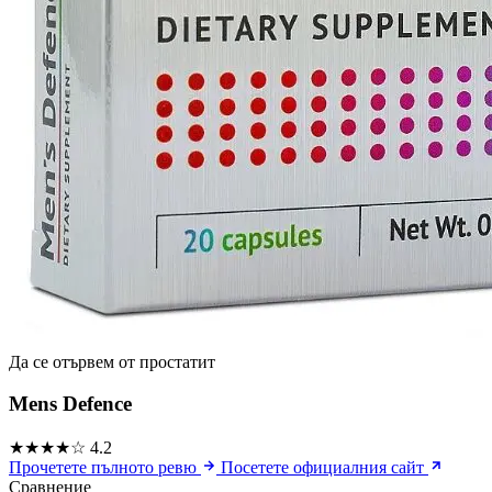
Да се ​​отървем от простатит
Mens Defence
★★★★☆
4.2
Прочетете пълното ревю
Посетете официалния сайт
Сравнение