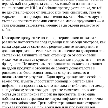
repens), най-популярната съставка, мащабни изпитвания,
финансирани от NIH, и Cochrane преглед установиха, че той
не действа по-добре от плацебо при тези симптоми, така че
маркетингът изпреварва значително науката. Няколко други
съставки показват скромни сигнали в малки проучвания — и
тази класация съществува именно за да отдели реалното от
хайпа.
Класираме продуктите по три критерия: какво ни казват
реалните потребители след седмици или месеци употреба, как
всяка формула се съотнася с рецензираните изследвания и
доколко прозрачен е етикетът по отношение на дозировките и
съставките. Отзивите на тази страница са от обикновени
мъже, които сами са купили и използвали продуктите — не от
брандовете. Не получаваме заплащане за по-висока позиция
на даден продукт и отбелязваме слабите доказателства и
рисковете за безопасност толкова открито, колкото и
положителните резултати. Едно предупреждение е особено
важно тук. Думата „простатит” обхваща и бактериална
инфекция на простатата, която изисква антибиотици от лекар,
а не добавки; освен това уринарните симптоми понякога
могат да се припокриват с рак на простатата. Нито една
добавка на тази страница не лекува инфекция и не изключва
сериозно заболяване. Третирайте страницата като отправна
точка за проучване и при всеки нов или продължителен