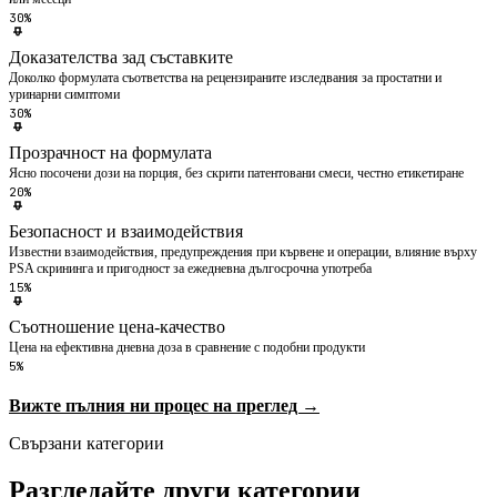
30%
Доказателства зад съставките
Доколко формулата съответства на рецензираните изследвания за простатни и
уринарни симптоми
30%
Прозрачност на формулата
Ясно посочени дози на порция, без скрити патентовани смеси, честно етикетиране
20%
Безопасност и взаимодействия
Известни взаимодействия, предупреждения при кървене и операции, влияние върху
PSA скрининга и пригодност за ежедневна дългосрочна употреба
15%
Съотношение цена-качество
Цена на ефективна дневна доза в сравнение с подобни продукти
5%
Вижте пълния ни процес на преглед →
Свързани категории
Разгледайте други категории