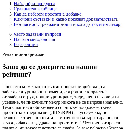
Най-добри продукти
Сравнителна таблица
Как да изберем простатна добавка
Ключови съставки и какво показват доказателствата
Безопасност, тревожни знаци и кога да посетим лекар
Често задавани въпроси
Нашата методология
Референции
Редакционно резюме
Защо да се доверите на нашия
рейтинг?
Повечето мъже, които търсят простатни добавки, са
забелязали уринарни промени, свързани с възрастта:
отслабена струя, нощно уриниране, затруднено начало или
усещане, че пикочният мехур никога не се изпразва напълно.
Тези симптоми обикновено сочат към доброкачествена
простатна хиперплазия (ДПХ/BPH) — уголемена, но
незлокачествена простата — и точно това таргетира почти
всяка добавка за „здраве на простатата”. Честният отправен
пункт е, че доказателствата са слаби. За saw palmetto (Serenoa