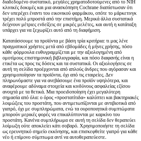
διαδεδομένο συστατικό, μεγάλες χρηματοδοτούμενες από το NIH
κλινικές δοκιμές και μια ανασκόπηση Cochrane διαπίστωσαν ότι
δεν υπερέχει έναντι του εικονικού φαρμάκου, οπότε το μάρκετινγκ
τρέχει πολύ μπροστά από την επιστήμη. Μερικά άλλα συστατικά
δείχνουν μέτριες ενδείξεις σε μικρές μελέτες, και αυτή η κατάταξη
υπάρχει για να ξεχωρίζει αυτό από τη διαφήμιση.
Κατατάσσουμε τα προϊόντα με βάση τρία κριτήρια: τι μας λένε
πραγματικοί χρήστες μετά από εβδομάδες ή μήνες χρήσης, πόσο
κάθε φόρμουλα ευθυγραμμίζεται με την αξιολογημένη από
ομοτίμους επιστημονική βιβλιογραφία, και πόσο διαφανής είναι η
ετικέτα ως προς τις δόσεις και τα συστατικά. Οι αξιολογήσεις σε
αυτή τη σελίδα προέρχονται από απλούς άνδρες που αγόρασαν και
χρησιμοποίησαν τα προϊόντα, όχι από τις εταιρείες. Δεν
πληρωνόμαστε για να ανεβάσουμε ένα προϊόν υψηλότερα, και
αναφέρουμε αδύναμα στοιχεία και κινδύνους ασφαλείας εξίσου
ανοιχτά με τα θετικά. Μια προειδοποίηση έχει μεγαλύτερη
σημασία από όλα: ο όρος «προστατίτιδα» καλύπτει και βακτηριακές
λοιμώξεις του προστάτη, που αντιμετωπίζονται με αντιβιοτικά από
γιατρό, όχι με συμπληρώματα, ενώ τα ουροποιητικά συμπτώματα
μπορούν μερικές φορές να επικαλύπτονται με καρκίνο του
προστάτη. Κανένα συμπλήρωμα σε αυτή τη σελίδα δεν θεραπεύει
λοίμωξη ούτε αποκλείει κάτι σοβαρό. Χρησιμοποιήστε τη σελίδα
ως ερευνητικό σημείο εκκίνησης, και επισκεφθείτε γιατρό για κάθε
νέο ή επίμονο σύμπτωμα αντί να αυτοθεραπεύεστε.