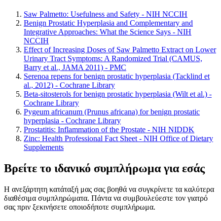
Saw Palmetto: Usefulness and Safety - NIH NCCIH
Benign Prostatic Hyperplasia and Complementary and
Integrative Approaches: What the Science Says - NIH
NCCIH
Effect of Increasing Doses of Saw Palmetto Extract on Lower
Urinary Tract Symptoms: A Randomized Trial (CAMUS,
Barry et al., JAMA 2011) - PMC
Serenoa repens for benign prostatic hyperplasia (Tacklind et
al., 2012) - Cochrane Library
Beta-sitosterols for benign prostatic hyperplasia (Wilt et al.) -
Cochrane Library
Pygeum africanum (Prunus africana) for benign prostatic
hyperplasia - Cochrane Library
Prostatitis: Inflammation of the Prostate - NIH NIDDK
Zinc: Health Professional Fact Sheet - NIH Office of Dietary
Supplements
Βρείτε το ιδανικό συμπλήρωμα για εσάς
Η ανεξάρτητη κατάταξή μας σας βοηθά να συγκρίνετε τα καλύτερα
διαθέσιμα συμπληρώματα. Πάντα να συμβουλεύεστε τον γιατρό
σας πριν ξεκινήσετε οποιοδήποτε συμπλήρωμα.