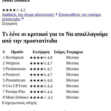
Mens Defence
★★★★☆
4.2
Διαβαστε την πληρη αξιολογηση
Επισκεφθειτε την επισημη
ιστοσελιδα
Συγκριση
Τι λένε οι κριτικοί για το Να απαλλαγούμε
από την προστατίτιδα
#
Προϊόν
Εκτίμηση
Στόχος
Τεκμηρια
1
Revitaprost
Μεσαια
★★★★½
4.8
2
Weiprost
Μεσαια
★★★★½
4.7
3
Predstonorm
Μεσαια
★★★★½
4.7
4
Prostovit
Μεσαια
★★★★½
4.7
5
Prostatricum
Μεσαια
★★★★½
4.6
6
Uro UP Forte
Μεσαια
★★★★½
4.4
7
Prostan Plus
Μεσαια
★★★★½
4.4
8
Mens Defence
Μεσαια
★★★★☆
4.2
Ενημερωτικός οδηγός