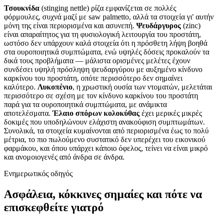
Τσουκνίδα
(stinging nettle) ρίζα εμφανίζεται σε πολλές
φόρμουλες, συχνά μαζί με saw palmetto, αλλά τα στοιχεία γι' αυτήν
μόνη της είναι περιορισμένα και ασυνεπή.
Ψευδάργυρος
(zinc)
είναι απαραίτητος για τη φυσιολογική λειτουργία του προστάτη,
ωστόσο δεν υπάρχουν καλά στοιχεία ότι η πρόσθετη λήψη βοηθά
στα ουροποιητικά συμπτώματα, ενώ υψηλές δόσεις προκαλούν τα
δικά τους προβλήματα — μάλιστα ορισμένες μελέτες έχουν
συνδέσει υψηλή πρόσληψη ψευδαργύρου με αυξημένο κίνδυνο
καρκίνου του προστάτη, οπότε περισσότερο δεν σημαίνει
καλύτερο.
Λυκοπένιο
, η χρωστική ουσία των ντοματών, μελετάται
περισσότερο σε σχέση με τον κίνδυνο καρκίνου του προστάτη
παρά για τα ουροποιητικά συμπτώματα, με ανάμικτα
αποτελέσματα.
Έλαιο σπόρων κολοκύθας
έχει μερικές μικρές
δοκιμές που υποδηλώνουν ελάχιστη ανακούφιση συμπτωμάτων.
Συνολικά, τα στοιχεία κυμαίνονται από περιορισμένα έως το πολύ
μέτρια, το πιο πωλούμενο συστατικό δεν υπερέχει του εικονικού
φαρμάκου, και όπου υπάρχει κάποιο όφελος, τείνει να είναι μικρό
και ανομοιογενές από άνδρα σε άνδρα.
Ενημερωτικός οδηγός
Ασφάλεια, κόκκινες σημαίες και πότε να
επισκεφθείτε γιατρό