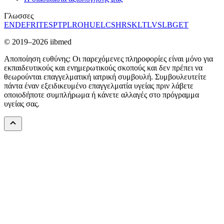
Γλωσσες
EN
DE
FR
IT
ES
PT
PL
RO
HU
EL
CS
HR
SK
LT
LV
SL
BG
ET
© 2019–2026 iibmed
Αποποίηση ευθύνης: Οι παρεχόμενες πληροφορίες είναι μόνο για
εκπαιδευτικούς και ενημερωτικούς σκοπούς και δεν πρέπει να
θεωρούνται επαγγελματική ιατρική συμβουλή. Συμβουλευτείτε
πάντα έναν εξειδικευμένο επαγγελματία υγείας πριν λάβετε
οποιοδήποτε συμπλήρωμα ή κάνετε αλλαγές στο πρόγραμμα
υγείας σας.