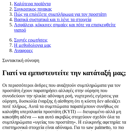
Καλύτερα προϊόντα
Συγκριτικος πινακας
Πώς να επιλέξετε συμπλήρωμα για τον προστάτη
Βασικά συστατικά και τι λένε τα στοιχεία
Ασφάλεια, κόκκινες σημαίες και πότε να επισκεφθείτε
γιατρό
Συχνές ερωτήσεις
Η μεθοδολογια μας
Αναφορες
Συντακτική σύνοψη
Γιατί να εμπιστευτείτε την κατάταξή μας;
Οι περισσότεροι άνδρες που αναζητούν συμπληρώματα για τον
προστάτη έχουν παρατηρήσει αλλαγές στην ούρηση που
συνοδεύουν την ηλικία: αδύναμη ροή, νυχτερινές εγέρσεις για
ούρηση, δυσκολία έναρξης ή αίσθηση ότι η κύστη δεν αδειάζει
ποτέ πλήρως. Αυτά τα συμπτώματα παραπέμπουν συνήθως σε
καλοήθη υπερπλασία προστάτη (ΚΥΠ) — διευρυμένο αλλά μη
κακοήθη αδένα — και αυτό ακριβώς στοχεύουν σχεδόν όλα τα
συμπληρώματα «υγείας του προστάτη». Η ειλικρινής αφετηρία: τα
επιστημονικά στοιχεία είναι αδύναμα. Για το saw palmetto, το πιο