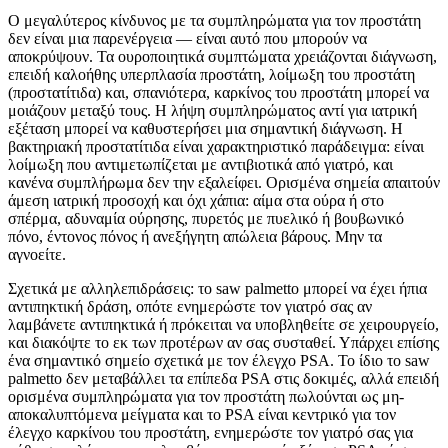
Ο μεγαλύτερος κίνδυνος με τα συμπληρώματα για τον προστάτη
δεν είναι μια παρενέργεια — είναι αυτό που μπορούν να
αποκρύψουν. Τα ουροποιητικά συμπτώματα χρειάζονται διάγνωση,
επειδή καλοήθης υπερπλασία προστάτη, λοίμωξη του προστάτη
(προστατίτιδα) και, σπανιότερα, καρκίνος του προστάτη μπορεί να
μοιάζουν μεταξύ τους. Η λήψη συμπληρώματος αντί για ιατρική
εξέταση μπορεί να καθυστερήσει μια σημαντική διάγνωση. Η
βακτηριακή προστατίτιδα είναι χαρακτηριστικό παράδειγμα: είναι
λοίμωξη που αντιμετωπίζεται με αντιβιοτικά από γιατρό, και
κανένα συμπλήρωμα δεν την εξαλείφει. Ορισμένα σημεία απαιτούν
άμεση ιατρική προσοχή και όχι χάπια: αίμα στα ούρα ή στο
σπέρμα, αδυναμία ούρησης, πυρετός με πυελικό ή βουβωνικό
πόνο, έντονος πόνος ή ανεξήγητη απώλεια βάρους. Μην τα
αγνοείτε.
Σχετικά με αλληλεπιδράσεις: το saw palmetto μπορεί να έχει ήπια
αντιπηκτική δράση, οπότε ενημερώστε τον γιατρό σας αν
λαμβάνετε αντιπηκτικά ή πρόκειται να υποβληθείτε σε χειρουργείο,
και διακόψτε το εκ των προτέρων αν σας συσταθεί. Υπάρχει επίσης
ένα σημαντικό σημείο σχετικά με τον έλεγχο PSA. Το ίδιο το saw
palmetto δεν μεταβάλλει τα επίπεδα PSA στις δοκιμές, αλλά επειδή
ορισμένα συμπληρώματα για τον προστάτη πωλούνται ως μη-
αποκαλυπτόμενα μείγματα και το PSA είναι κεντρικό για τον
έλεγχο καρκίνου του προστάτη, ενημερώστε τον γιατρό σας για