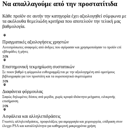
Να απαλλαγούμε από την προστατίτιδα
Κάθε προϊόν σε αυτήν την κατηγορία έχει αξιολογηθεί σύμφωνα με
τα ακόλουθα θεμελιώδη κριτήρια που αποτελούν την τελική μας
βαθμολογία.
Πραγματικές αξιολογήσεις χρηστών
Αυτοπρόσωπες αναφορές από άνδρες που αγόρασαν και χρησιμοποίησαν το προϊόν επί
εβδομάδες ή μήνες
30%
Επιστημονική τεκμηρίωση συστατικών
Σε ποιον βαθμό η φόρμουλα ευθυγραμμίζεται με την αξιολογημένη από ομοτίμους
βιβλιογραφία για τον προστάτη και τα ουροποιητικά συμπτώματα
30%
Διαφάνεια φόρμουλας
Σαφώς δηλωμένες δόσεις ανά μερίδα, χωρίς κρυφά ιδιόκτητα μείγματα, ειλικρινής
επισήμανση
20%
Ασφάλεια και αλληλεπιδράσεις
Γνωστές αλληλεπιδράσεις, προφυλάξεις για αιμορραγία και χειρουργεία, επίδραση στον
έλεγχο PSA και καταλληλότητα για καθημερινή μακροχρόνια χρήση