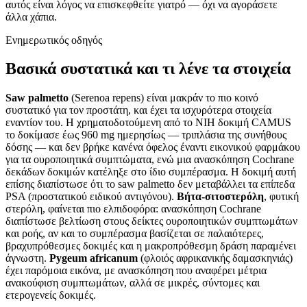
αυτός είναι λόγος να επισκεφθείτε γιατρό — όχι να αγοράσετε
άλλα χάπια.
Ενημερωτικός οδηγός
Βασικά συστατικά και τι λένε τα στοιχεία
Saw palmetto
(Serenoa repens) είναι μακράν το πιο κοινό
συστατικό για τον προστάτη, και έχει τα ισχυρότερα στοιχεία
εναντίον του. Η χρηματοδοτούμενη από το NIH δοκιμή CAMUS
το δοκίμασε έως 960 mg ημερησίως — τριπλάσια της συνήθους
δόσης — και δεν βρήκε κανένα όφελος έναντι εικονικού φαρμάκου
για τα ουροποιητικά συμπτώματα, ενώ μια ανασκόπηση Cochrane
δεκάδων δοκιμών κατέληξε στο ίδιο συμπέρασμα. Η δοκιμή αυτή
επίσης διαπίστωσε ότι το saw palmetto δεν μεταβάλλει τα επίπεδα
PSA (προστατικού ειδικού αντιγόνου).
Βήτα-σιτοστερόλη
, φυτική
στερόλη, φαίνεται πιο ελπιδοφόρα: ανασκόπηση Cochrane
διαπίστωσε βελτίωση στους δείκτες ουροποιητικών συμπτωμάτων
και ροής, αν και το συμπέρασμα βασίζεται σε παλαιότερες,
βραχυπρόθεσμες δοκιμές και η μακροπρόθεσμη δράση παραμένει
άγνωστη.
Pygeum africanum
(φλοιός αφρικανικής δαμασκηνιάς)
έχει παρόμοια εικόνα, με ανασκόπηση που αναφέρει μέτρια
ανακούφιση συμπτωμάτων, αλλά σε μικρές, σύντομες και
ετερογενείς δοκιμές.