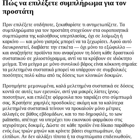
Πώς να επιλέξετε συμπλήρωμα για τον
προστάτη
Πριν επιλέξετε οτιδήποτε, ξεκαθαρίστε τι αντιμετωπίζετε. Τα
συμπληρώματα για τον προστάτη στοχεύουν στα ουροποιητικά
συμπτώματα της καλοήθους υπερπλασίας, όχι σε λοίμωξη ή
καρκίνο — και μόνο γιατρός μπορεί να τα ξεχωρίσει. Αφού αυτό
διευκρινιστεί, διαβάστε την ετικέτα — όχι μόνο το εξώφυλλο —
και αναζητήστε προϊόντα που αναφέρουν τη δόση κάθε δραστικού
συστατικού σε χιλιοστόγραμμα, αντί να τα κρύβουν σε ιδιόκτητο
μείγμα. Ένα μείγμα με μόνο συνολικό βάρος είναι κόκκινη σημαία:
τα μελετημένα συστατικά μπορεί να υπάρχουν σε συμβολικές
ποσότητες πολύ κάτω από τις δόσεις των κλινικών δοκιμών.
Προτιμήστε μεμονωμένα, καλά μελετημένα συστατικά σε δόσεις
κοντά σε αυτές των ερευνών, αντί για μακρές λίστες ίχνος-
ποσοτήτων, και επιλέξτε φόρμουλα που ταιριάζει στο σύμπτωμά
σας. Κρατήστε χαμηλές προσδοκίες: ακόμη και τα καλύτερα
μελετημένα συστατικά τείνουν να προκαλούν μόνο μέτριες
αλλαγές σε βάθος εβδομάδων, και το πιο δημοφιλές, το saw
palmetto, απέτυχε να υπερέχει του εικονικού φαρμάκου στις
ισχυρότερες δοκιμές. Δώστε σε κάθε προϊόν ένα δίκαιο παράθυρο
ενός έως τριών μηνών και κρίνετε βάσει συμπτωμάτων, όχι
ελπίδων. Αν δεν αλλάξει τίποτα ή τα συμπτώματα επιδεινωθούν,