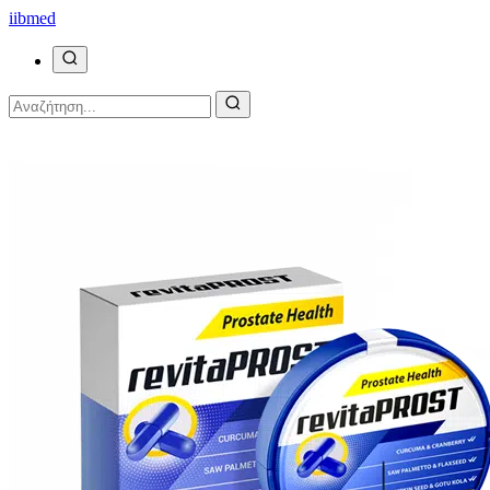
ii
bmed