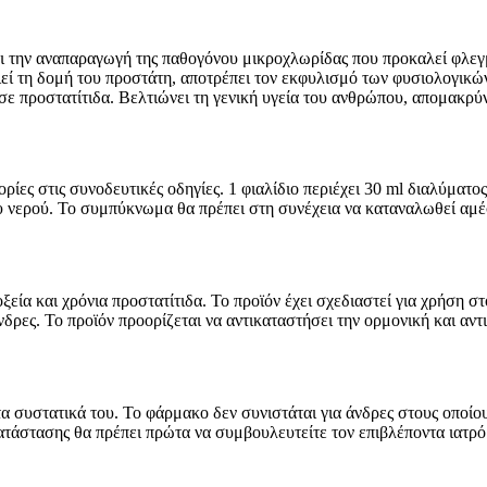
ι την αναπαραγωγή της παθογόνου μικροχλωρίδας που προκαλεί φλεγμ
οιεί τη δομή του προστάτη, αποτρέπει τον εκφυλισμό των φυσιολογικ
σε προστατίτιδα. Βελτιώνει τη γενική υγεία του ανθρώπου, απομακρύν
ορίες στις συνοδευτικές οδηγίες. 1 φιαλίδιο περιέχει 30 ml διαλύματ
υ νερού. Το συμπύκνωμα θα πρέπει στη συνέχεια να καταναλωθεί αμέσ
 οξεία και χρόνια προστατίτιδα. Το προϊόν έχει σχεδιαστεί για χρήση
δρες. Το προϊόν προορίζεται να αντικαταστήσει την ορμονική και αντ
α συστατικά του. Το φάρμακο δεν συνιστάται για άνδρες στους οποίου
ατάστασης θα πρέπει πρώτα να συμβουλευτείτε τον επιβλέποντα ιατρό