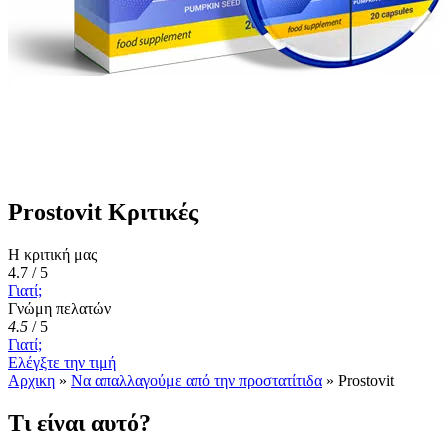
Prostovit Κριτικές
Η κριτική μας
4.7 / 5
Γιατί;
Γνώμη πελατών
4.5
/
5
Γιατί;
Ελέγξτε την τιμή
Αρχικη
»
Να απαλλαγούμε από την προστατίτιδα
»
Prostovit
Τι είναι αυτό?