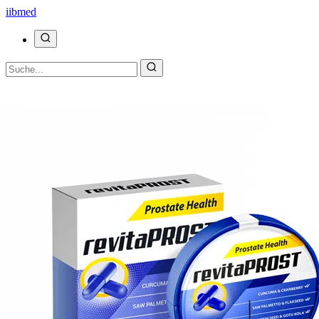
ii
bmed