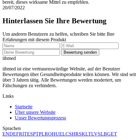
bereit, dieses wirksame Mittel zu empfehlen.
20/07/2022
Hinterlassen Sie Ihre Bewertung
Um anderen Benutzern zu helfen, schreiben Sie bitte Ihre
Erfahrungen mit diesem Produkt
Bewertung senden
ii
bmed
iibmed ist eine vertrauenswürdige Website, auf der Benutzer
Bewertungen über Gesundheitsprodukte teilen können. Wir sind seit
über 3 Jahren tätig. Alle Bewertungen werden moderiert, um
Fälschungen zu verhindern.
Links
Startseite
Über unsere Website
Unser Bewertungsprozess
Sprachen
EN
DE
FR
IT
ES
PT
PL
RO
HU
EL
CS
HR
SK
LT
LV
SL
BG
ET