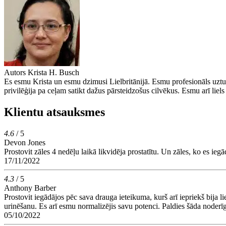
Autors
Krista H. Busch
Es esmu Krista un esmu dzimusi Lielbritānijā. Esmu profesionāls uztura
privilēģija pa ceļam satikt dažus pārsteidzošus cilvēkus. Esmu arī liels 
Klientu atsauksmes
4.6
/ 5
Devon Jones
Prostovit zāles 4 nedēļu laikā likvidēja prostatītu. Un zāles, ko es iegā
17/11/2022
4.3
/ 5
Anthony Barber
Prostovit iegādājos pēc sava drauga ieteikuma, kurš arī iepriekš bija l
urinēšanu. Es arī esmu normalizējis savu potenci. Paldies šāda noderīg
05/10/2022