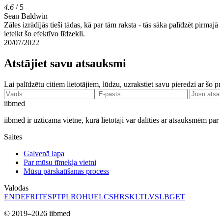
4.6
/ 5
Sean Baldwin
Zāles izrādījās tieši tādas, kā par tām raksta - tās sāka palīdzēt pirm
ieteikt šo efektīvo līdzekli.
20/07/2022
Atstājiet savu atsauksmi
Lai palīdzētu citiem lietotājiem, lūdzu, uzrakstiet savu pieredzi ar šo 
ii
bmed
iibmed ir uzticama vietne, kurā lietotāji var dalīties ar atsauksmēm p
Saites
Galvenā lapa
Par mūsu tīmekļa vietni
Mūsu pārskatīšanas process
Valodas
EN
DE
FR
IT
ES
PT
PL
RO
HU
EL
CS
HR
SK
LT
LV
SL
BG
ET
© 2019–2026 iibmed