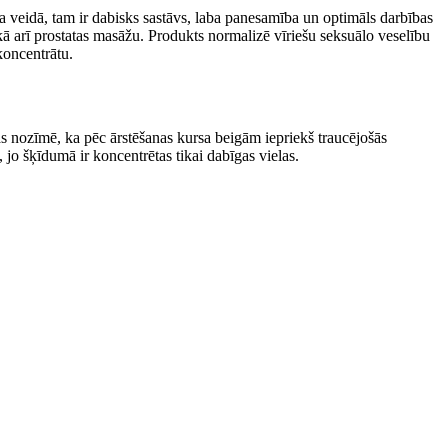
uma veidā, tam ir dabisks sastāvs, laba panesamība un optimāls darbības
kā arī prostatas masāžu. Produkts normalizē vīriešu seksuālo veselību
koncentrātu.
tas nozīmē, ka pēc ārstēšanas kursa beigām iepriekš traucējošās
, jo šķīdumā ir koncentrētas tikai dabīgas vielas.