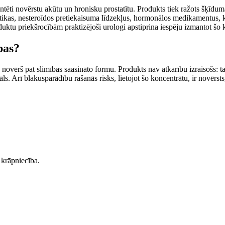
rantēti novērstu akūtu un hronisku prostatītu. Produkts tiek ražots šķīd
iotikas, nesteroīdos pretiekaisuma līdzekļus, hormonālos medikamentus, 
uktu priekšrocībām praktizējoši urologi apstiprina iespēju izmantot šo 
bas?
s novērš pat slimības saasināto formu. Produkts nav atkarību izraisošs: 
ls. Arī blakusparādību rašanās risks, lietojot šo koncentrātu, ir novērsts
 krāpniecība.