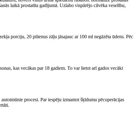
nās laikā prostatīta gadījumā. Uzlabo vispārējo cilvēka veselību,
dzekļa porciju, 20 pilienus zāļu jāsajauc ar 100 ml negāzēta ūdens. Pēc
personas, kas vecākas par 18 gadiem. To var lietot arī gados vecāki
ji, autoimūnie procesi. Par iespēju izmantot šķīdumu pēcoperācijas
tāti.