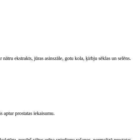
ātru ekstrakts, jūras asinszāle, gotu kola, ķirbju sēklas un selēns.
tās aptur prostatas iekaisumu.
ulatūru, novērš viltus urīna spiedienu rašanos. normalizē prostatas