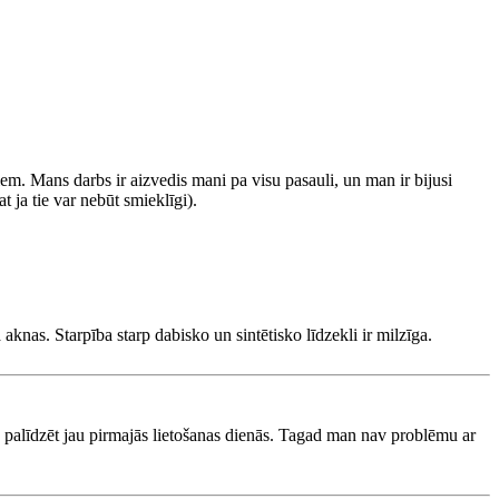
em. Mans darbs ir aizvedis mani pa visu pasauli, un man ir bijusi
t ja tie var nebūt smieklīgi).
 aknas. Starpība starp dabisko un sintētisko līdzekli ir milzīga.
āka palīdzēt jau pirmajās lietošanas dienās. Tagad man nav problēmu ar