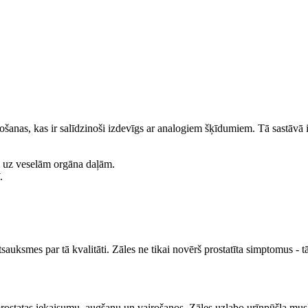
anas, kas ir salīdzinoši izdevīgs ar analogiem šķīdumiem. Tā sastāvā ir n
s uz veselām orgāna daļām.
.
 atsauksmes par tā kvalitāti. Zāles ne tikai novērš prostatīta simptomus - 
prostatas iekaisumu, augšanu un vairošanos. Zāles uzlabo urīnpūšļa musk