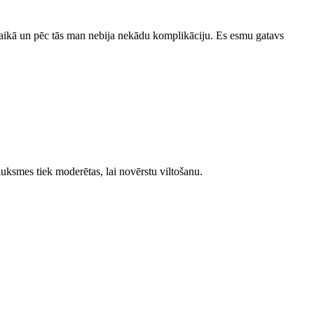
jas laikā un pēc tās man nebija nekādu komplikāciju. Es esmu gatavs
auksmes tiek moderētas, lai novērstu viltošanu.