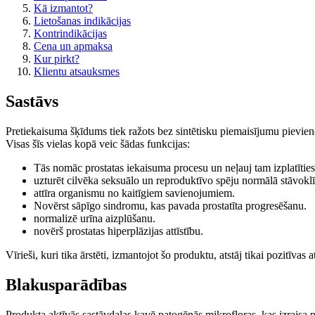
Kā izmantot?
Lietošanas indikācijas
Kontrindikācijas
Cena un apmaksa
Kur pirkt?
Klientu atsauksmes
Sastāvs
Pretiekaisuma šķīdums tiek ražots bez sintētisku piemaisījumu pievienoš
Visas šīs vielas kopā veic šādas funkcijas:
Tās nomāc prostatas iekaisuma procesu un neļauj tam izplatītie
uzturēt cilvēka seksuālo un reproduktīvo spēju normālā stāvoklī
attīra organismu no kaitīgiem savienojumiem.
Novērst sāpīgo sindromu, kas pavada prostatīta progresēšanu.
normalizē urīna aizplūšanu.
novērš prostatas hiperplāzijas attīstību.
Vīrieši, kuri tika ārstēti, izmantojot šo produktu, atstāj tikai pozitīvas
Blakusparādības
Produkta aktīvās sastāvdaļas kavē patogēnās mikrofloras, kas izraisa 