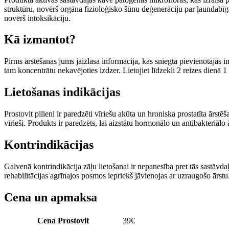
struktūru, novērš orgāna fizioloģisko šūnu deģenerāciju par ļaundabīg
novērš intoksikāciju.
Kā izmantot?
Pirms ārstēšanas jums jāizlasa informācija, kas sniegta pievienotajās i
tam koncentrātu nekavējoties izdzer. Lietojiet līdzekli 2 reizes dienā 1
Lietošanas indikācijas
Prostovit pilieni ir paredzēti vīriešu akūta un hroniska prostatīta ārst
vīrieši. Produkts ir paredzēts, lai aizstātu hormonālo un antibakteriālo
Kontrindikācijas
Galvenā kontrindikācija zāļu lietošanai ir nepanesība pret tās sastāvda
rehabilitācijas agrīnajos posmos iepriekš jāvienojas ar uzraugošo ārst
Cena un apmaksa
Cena Prostovit
39
€