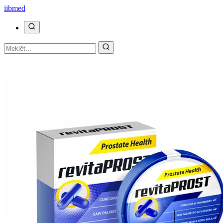
ii
bmed