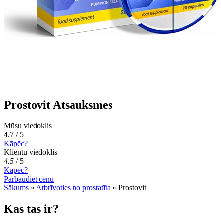
Prostovit Atsauksmes
Mūsu viedoklis
4.7 / 5
Kāpēc?
Klientu viedoklis
4.5
/
5
Kāpēc?
Pārbaudiet cenu
Sākums
»
Atbrīvoties no prostatīta
»
Prostovit
Kas tas ir?