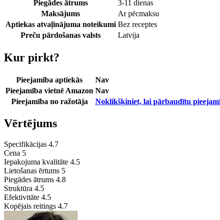
Piegādes ātrums
3-11 dienas
Maksājums
Ar pēcmaksu
Aptiekas atvaļinājuma noteikumi
Bez receptes
Preču pārdošanas valsts
Latvija
Kur pirkt?
Pieejamība aptiekās
Nav
Pieejamība vietnē Amazon
Nav
Pieejamība no ražotāja
Noklikšķiniet, lai pārbaudītu pieejam
Vērtējums
Specifikācijas
4.7
Cena
5
Iepakojuma kvalitāte
4.5
Lietošanas ērtums
5
Piegādes ātrums
4.8
Struktūra
4.5
Efektivitāte
4.5
Kopējais reitings
4.7