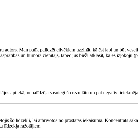
 autors. Man patīk palīdzēt cilvēkiem uzzināt, kā ēst labi un būt veseli
asprātības un humora cienītājs, tāpēc jūs bieži atklāsit, ka es izjokoju (pa
dājos aptiekā, nepalīdzēja sasniegt šo rezultātu un pat negatīvi ietekmēja
ietojis šo līdzekli, lai atbrīvotos no prostatas iekaisuma. Koncentrāts s
a līdzekļa ražotājiem.