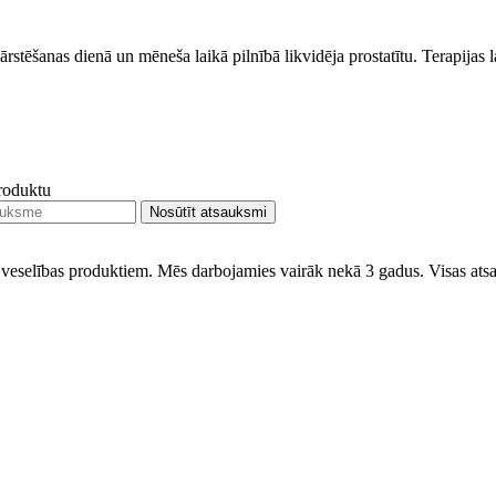
ajā ārstēšanas dienā un mēneša laikā pilnībā likvidēja prostatītu. Terapi
produktu
Nosūtīt atsauksmi
ar veselības produktiem. Mēs darbojamies vairāk nekā 3 gadus. Visas ats