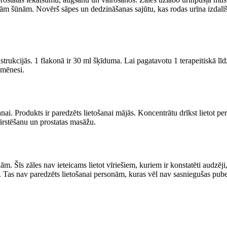
ām šūnām. Novērš sāpes un dedzināšanas sajūtu, kas rodas urīna izdalīša
nstrukcijās. 1 flakonā ir 30 ml šķīduma. Lai pagatavotu 1 terapeitiskā lī
 mēnesi.
ēšanai. Produkts ir paredzēts lietošanai mājās. Koncentrātu drīkst lietot 
 ārstēšanu un prostatas masāžu.
ļām. Šīs zāles nav ieteicams lietot vīriešiem, kuriem ir konstatēti audzē
u. Tas nav paredzēts lietošanai personām, kuras vēl nav sasniegušas puber