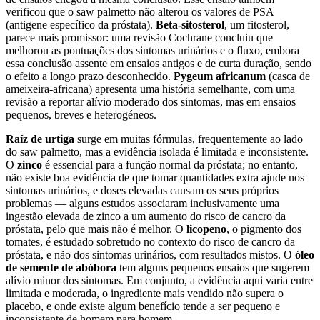
verificou que o saw palmetto não alterou os valores de PSA
(antigene específico da próstata).
Beta-sitosterol
, um fitosterol,
parece mais promissor: uma revisão Cochrane concluiu que
melhorou as pontuações dos sintomas urinários e o fluxo, embora
essa conclusão assente em ensaios antigos e de curta duração, sendo
o efeito a longo prazo desconhecido.
Pygeum africanum
(casca de
ameixeira-africana) apresenta uma história semelhante, com uma
revisão a reportar alívio moderado dos sintomas, mas em ensaios
pequenos, breves e heterogéneos.
Raíz de urtiga
surge em muitas fórmulas, frequentemente ao lado
do saw palmetto, mas a evidência isolada é limitada e inconsistente.
O
zinco
é essencial para a função normal da próstata; no entanto,
não existe boa evidência de que tomar quantidades extra ajude nos
sintomas urinários, e doses elevadas causam os seus próprios
problemas — alguns estudos associaram inclusivamente uma
ingestão elevada de zinco a um aumento do risco de cancro da
próstata, pelo que mais não é melhor. O
licopeno
, o pigmento dos
tomates, é estudado sobretudo no contexto do risco de cancro da
próstata, e não dos sintomas urinários, com resultados mistos. O
óleo
de semente de abóbora
tem alguns pequenos ensaios que sugerem
alívio minor dos sintomas. Em conjunto, a evidência aqui varia entre
limitada e moderada, o ingrediente mais vendido não supera o
placebo, e onde existe algum benefício tende a ser pequeno e
inconsistente de homem para homem.