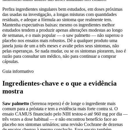
Prefira ingredientes singulares bem estudados, em doses próximas
das usadas na investigação, a longas misturas com quantidades
residuais, e adeque a fórmula ao sintoma que realmente tem.
Mantenha expectativas baixas: mesmo os ingredientes melhor
estudados tendem a produzir apenas alterações modestas ao longo
de semanas, e o mais popular — o saw palmetto — não superou o
placebo nos ensaios mais robustos. Dê a qualquer produto uma
janela justa de um a três meses e avalie pelos seus sintomas, não
pelas esperanças. Se nada mudar, ou se os sintomas piorarem, isso é
razão para consultar um médico, não para continuar a comprar
cápsulas.
Guia informativo
Ingredientes-chave e o que a evidência
mostra
Saw palmetto
(Serenoa repens) é de longe o ingrediente mais
comum para a próstata e tem a evidência mais forte contra si. O
ensaio CAMUS financiado pelo NIH testou-o até 960 mg por dia —
três vezes a dose habitual — e não encontrou benefício face ao
placebo nos sintomas urinários; uma revisão Cochrane de dezenas
de ensaios chegou à mesma conclusão. Esse ensaio também