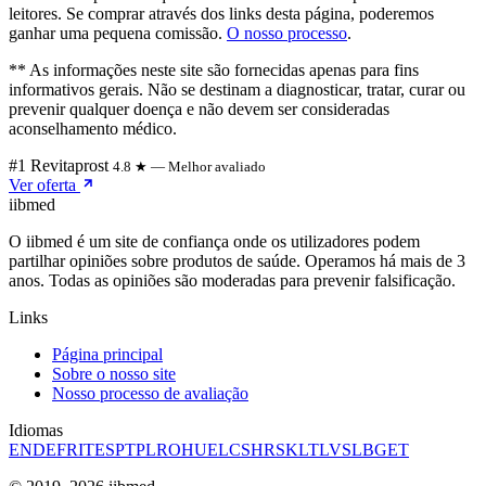
leitores. Se comprar através dos links desta página, poderemos
ganhar uma pequena comissão.
O nosso processo
.
** As informações neste site são fornecidas apenas para fins
informativos gerais. Não se destinam a diagnosticar, tratar, curar ou
prevenir qualquer doença e não devem ser consideradas
aconselhamento médico.
#1 Revitaprost
4.8 ★ — Melhor avaliado
Ver oferta
ii
bmed
O iibmed é um site de confiança onde os utilizadores podem
partilhar opiniões sobre produtos de saúde. Operamos há mais de 3
anos. Todas as opiniões são moderadas para prevenir falsificação.
Links
Página principal
Sobre o nosso site
Nosso processo de avaliação
Idiomas
EN
DE
FR
IT
ES
PT
PL
RO
HU
EL
CS
HR
SK
LT
LV
SL
BG
ET