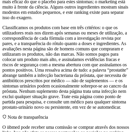
mais eficaz do que o placebo para estes sintomas; o marketing está
muito à frente da ciência. Alguns outros ingredientes mostram sinais
modestos em estudos pequenos, e este ranking existe para separar
isso do exagero.
Classificamos os produtos com base em três critérios: o que os
utilizadores reais nos dizem após semanas ou meses de utilização, a
correspondência de cada fórmula com a investigação revista por
pares, e a transparência do rótulo quanto a doses e ingredientes. As
avaliações nesta página são de homens comuns que compraram e
utilizaram os produtos, não das marcas. Não somos pagos para
colocar um produto mais alto, e assinalamos evidências fracas e
riscos de segurança com a mesma abertura com que assinalamos os
pontos positivos. Uma ressalva acima de tudo: a palavra “prostatite”
abrange também a infecção bacteriana da próstata, que necessita de
antibióticos prescritos por médico — não de suplementos — e os
sintomas urinários podem ocasionalmente sobrepor-se ao cancro da
próstata. Nenhum suplemento desta página trata uma infecção nem
exclui qualquer situação grave. Trate esta página como ponto de
partida para pesquisa, e consulte um médico para qualquer sintoma
prostato-urinário novo ou persistente, em vez de se automedicar.
Nota de transparência
O iibmed pode receber uma comissão se comprar através dos nossos