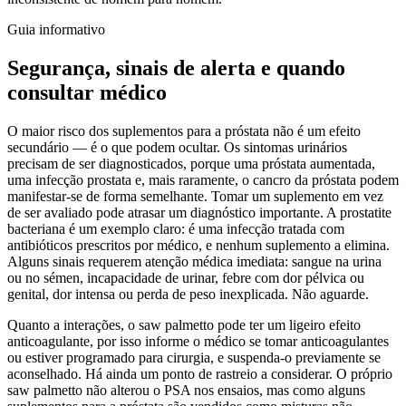
Guia informativo
Segurança, sinais de alerta e quando
consultar médico
O maior risco dos suplementos para a próstata não é um efeito
secundário — é o que podem ocultar. Os sintomas urinários
precisam de ser diagnosticados, porque uma próstata aumentada,
uma infecção prostata e, mais raramente, o cancro da próstata podem
manifestar-se de forma semelhante. Tomar um suplemento em vez
de ser avaliado pode atrasar um diagnóstico importante. A prostatite
bacteriana é um exemplo claro: é uma infecção tratada com
antibióticos prescritos por médico, e nenhum suplemento a elimina.
Alguns sinais requerem atenção médica imediata: sangue na urina
ou no sémen, incapacidade de urinar, febre com dor pélvica ou
genital, dor intensa ou perda de peso inexplicada. Não aguarde.
Quanto a interações, o saw palmetto pode ter um ligeiro efeito
anticoagulante, por isso informe o médico se tomar anticoagulantes
ou estiver programado para cirurgia, e suspenda-o previamente se
aconselhado. Há ainda um ponto de rastreio a considerar. O próprio
saw palmetto não alterou o PSA nos ensaios, mas como alguns