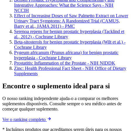
Integrative Approaches: What the Science Says - NIH
NCCIH
Effect of Increasing Doses of Saw Palmetto Extract on Lower
Urinary Tract Symptoms: A Randomized Trial (CAMUS,
Barry et al., JAMA 2011) - PMC
Serenoa repens for benign prostatic hyperplasia (Tacklind et
al., 2012) - Cochrane Library
Beta-sitosterols for benign prostatic hyperplasia (Wilt et al.) -
Cochrane Library
Pygeum africanum (Prunus africana) for benign prostatic
hyperplasia - Cochrane Library
Prostatitis: Inflammation of the Prostate - NIH NIDDK
Zinc: Health Professional Fact Sheet - NIH Office of Dietary
Supplements
Encontre o suplemento ideal para si
O nosso ranking independente ajuda-o a comparar os melhores
suplementos disponíveis. Consulte sempre o seu médico antes de
começar qualquer suplemento.
Ver o ranking completo
* Incluímos produtos que acreditamos serem úteis para os nossos