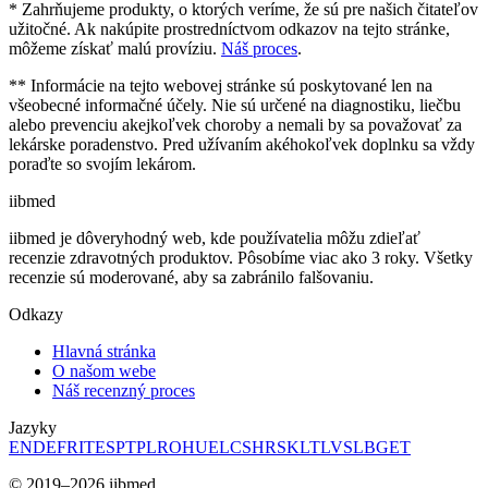
* Zahrňujeme produkty, o ktorých veríme, že sú pre našich čitateľov
užitočné. Ak nakúpite prostredníctvom odkazov na tejto stránke,
môžeme získať malú províziu.
Náš proces
.
** Informácie na tejto webovej stránke sú poskytované len na
všeobecné informačné účely. Nie sú určené na diagnostiku, liečbu
alebo prevenciu akejkoľvek choroby a nemali by sa považovať za
lekárske poradenstvo. Pred užívaním akéhokoľvek doplnku sa vždy
poraďte so svojím lekárom.
ii
bmed
iibmed je dôveryhodný web, kde používatelia môžu zdieľať
recenzie zdravotných produktov. Pôsobíme viac ako 3 roky. Všetky
recenzie sú moderované, aby sa zabránilo falšovaniu.
Odkazy
Hlavná stránka
O našom webe
Náš recenzný proces
Jazyky
EN
DE
FR
IT
ES
PT
PL
RO
HU
EL
CS
HR
SK
LT
LV
SL
BG
ET
© 2019–2026 iibmed