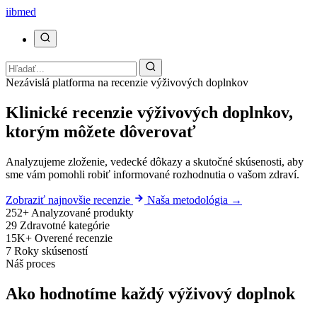
ii
bmed
Nezávislá platforma na recenzie výživových doplnkov
Klinické recenzie výživových doplnkov,
ktorým môžete dôverovať
Analyzujeme zloženie, vedecké dôkazy a skutočné skúsenosti, aby
sme vám pomohli robiť informované rozhodnutia o vašom zdraví.
Zobraziť najnovšie recenzie
Naša metodológia →
252+
Analyzované produkty
29
Zdravotné kategórie
15K+
Overené recenzie
7
Roky skúseností
Náš proces
Ako hodnotíme každý výživový doplnok