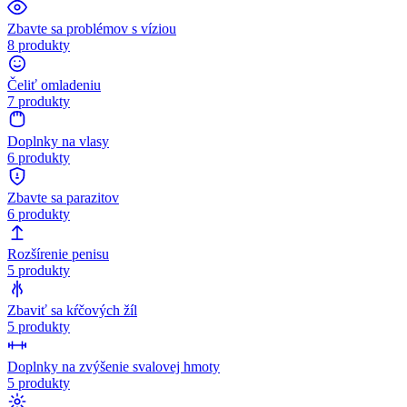
Zbavte sa problémov s víziou
8 produkty
Čeliť omladeniu
7 produkty
Doplnky na vlasy
6 produkty
Zbavte sa parazitov
6 produkty
Rozšírenie penisu
5 produkty
Zbaviť sa kŕčových žíl
5 produkty
Doplnky na zvýšenie svalovej hmoty
5 produkty