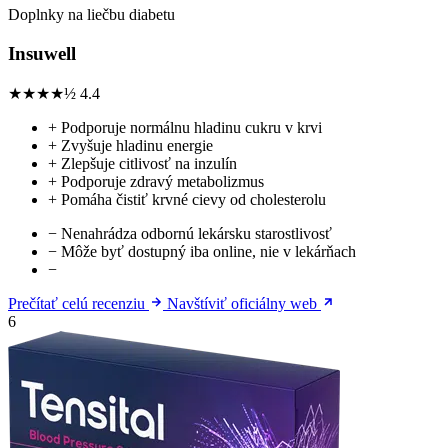
Doplnky na liečbu diabetu
Insuwell
★★★★½
4.4
+
Podporuje normálnu hladinu cukru v krvi
+
Zvyšuje hladinu energie
+
Zlepšuje citlivosť na inzulín
+
Podporuje zdravý metabolizmus
+
Pomáha čistiť krvné cievy od cholesterolu
−
Nenahrádza odbornú lekársku starostlivosť
−
Môže byť dostupný iba online, nie v lekárňach
−
Prečítať celú recenziu
Navštíviť oficiálny web
6