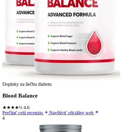
Doplnky na liečbu diabetu
Blood Balance
★★★★½
4.6
Prečítať celú recenziu
Navštíviť oficiálny web
4