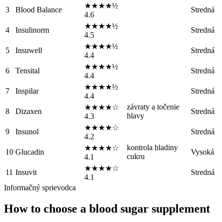
★★★★½
3
Blood Balance
Stredná
4.6
★★★★½
4
Insulinorm
Stredná
4.5
★★★★½
5
Insuwell
Stredná
4.4
★★★★½
6
Tensital
Stredná
4.4
★★★★½
7
Inspilar
Stredná
4.4
závraty a točenie
★★★★☆
8
Dizaxen
Stredná
hlavy
4.3
★★★★☆
9
Insunol
Stredná
4.2
kontrola hladiny
★★★★☆
10
Glucadin
Vysoká
cukru
4.1
★★★★☆
11
Insuvit
Stredná
4.1
Informačný sprievodca
How to choose a blood sugar supplement