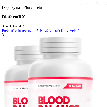
Doplnky na liečbu diabetu
DiaformRX
★★★★½
4.7
Prečítať celú recenziu
Navštíviť oficiálny web
3