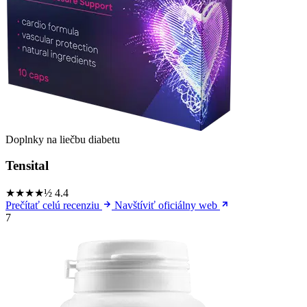
Doplnky na liečbu diabetu
Tensital
★★★★½
4.4
Prečítať celú recenziu
Navštíviť oficiálny web
7