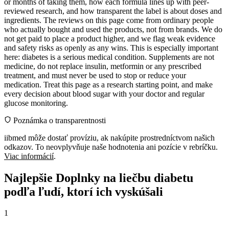
or months of taking them, how each formula lines up with peer-
reviewed research, and how transparent the label is about doses and
ingredients. The reviews on this page come from ordinary people
who actually bought and used the products, not from brands. We do
not get paid to place a product higher, and we flag weak evidence
and safety risks as openly as any wins. This is especially important
here: diabetes is a serious medical condition. Supplements are not
medicine, do not replace insulin, metformin or any prescribed
treatment, and must never be used to stop or reduce your
medication. Treat this page as a research starting point, and make
every decision about blood sugar with your doctor and regular
glucose monitoring.
Poznámka o transparentnosti
iibmed môže dostať províziu, ak nakúpite prostredníctvom našich
odkazov. To neovplyvňuje naše hodnotenia ani pozície v rebríčku.
Viac informácií
.
Najlepšie Doplnky na liečbu diabetu
podľa ľudí, ktorí ich vyskúšali
1