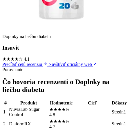
Doplnky na liečbu diabetu
Insuvit
★★★★☆
4.1
Prečítať celú recenziu
Navštíviť oficiálny web
Porovnanie
Čo hovoria recenzenti o Doplnky na
liečbu diabetu
#
Produkt
Hodnotenie
Cieľ
Dôkazy
NuviaLab Sugar
★★★★½
1
Stredná
Control
4.8
★★★★½
2
DiaformRX
Stredná
4.7