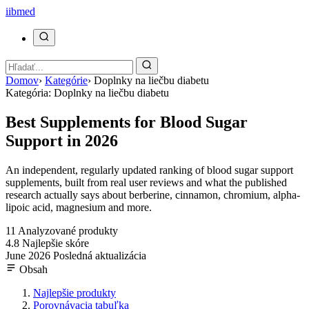
ii
bmed
Domov
›
Kategórie
›
Doplnky na liečbu diabetu
Kategória: Doplnky na liečbu diabetu
Best Supplements for Blood Sugar
Support in 2026
An independent, regularly updated ranking of blood sugar support
supplements, built from real user reviews and what the published
research actually says about berberine, cinnamon, chromium, alpha-
lipoic acid, magnesium and more.
11
Analyzované produkty
4.8
Najlepšie skóre
June 2026
Posledná aktualizácia
Obsah
Najlepšie produkty
Porovnávacia tabuľka