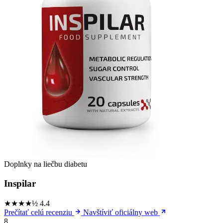
Doplnky na liečbu diabetu
Inspilar
★★★★½
4.4
Prečítať celú recenziu
Navštíviť oficiálny web
8