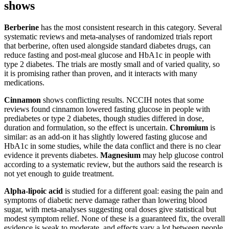
shows
Berberine
has the most consistent research in this category. Several
systematic reviews and meta-analyses of randomized trials report
that berberine, often used alongside standard diabetes drugs, can
reduce fasting and post-meal glucose and HbA1c in people with
type 2 diabetes. The trials are mostly small and of varied quality, so
it is promising rather than proven, and it interacts with many
medications.
Cinnamon
shows conflicting results. NCCIH notes that some
reviews found cinnamon lowered fasting glucose in people with
prediabetes or type 2 diabetes, though studies differed in dose,
duration and formulation, so the effect is uncertain.
Chromium
is
similar: as an add-on it has slightly lowered fasting glucose and
HbA1c in some studies, while the data conflict and there is no clear
evidence it prevents diabetes.
Magnesium
may help glucose control
according to a systematic review, but the authors said the research is
not yet enough to guide treatment.
Alpha-lipoic acid
is studied for a different goal: easing the pain and
symptoms of diabetic nerve damage rather than lowering blood
sugar, with meta-analyses suggesting oral doses give statistical but
modest symptom relief. None of these is a guaranteed fix, the overall
evidence is weak to moderate, and effects vary a lot between people.