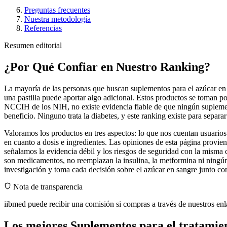
Preguntas frecuentes
Nuestra metodología
Referencias
Resumen editorial
¿Por Qué Confiar en Nuestro Ranking?
La mayoría de las personas que buscan suplementos para el azúcar en s
una pastilla puede aportar algo adicional. Estos productos se toman por
NCCIH de los NIH, no existe evidencia fiable de que ningún suplement
beneficio. Ninguno trata la diabetes, y este ranking existe para separa
Valoramos los productos en tres aspectos: lo que nos cuentan usuarios 
en cuanto a dosis e ingredientes. Las opiniones de esta página provi
señalamos la evidencia débil y los riesgos de seguridad con la misma 
son medicamentos, no reemplazan la insulina, la metformina ni ningún 
investigación y toma cada decisión sobre el azúcar en sangre junto co
Nota de transparencia
iibmed puede recibir una comisión si compras a través de nuestros enl
Los mejores Suplementos para el tratamien