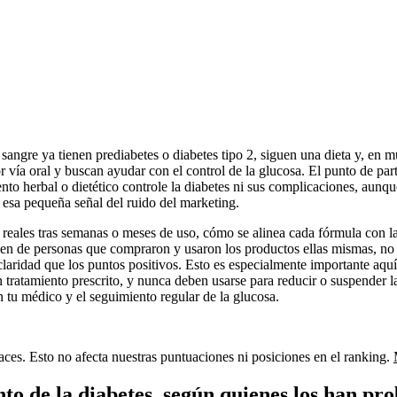
angre ya tienen prediabetes o diabetes tipo 2, siguen una dieta y, en m
 vía oral y buscan ayudar con el control de la glucosa. El punto de part
o herbal o dietético controle la diabetes ni sus complicaciones, aunqu
r esa pequeña señal del ruido del marketing.
reales tras semanas o meses de uso, cómo se alinea cada fórmula con la 
enen de personas que compraron y usaron los productos ellas mismas, n
claridad que los puntos positivos. Esto es especialmente importante aq
tratamiento prescrito, y nunca deben usarse para reducir o suspender l
n tu médico y el seguimiento regular de la glucosa.
aces. Esto no afecta nuestras puntuaciones ni posiciones en el ranking.
to de la diabetes. según quienes los han pr