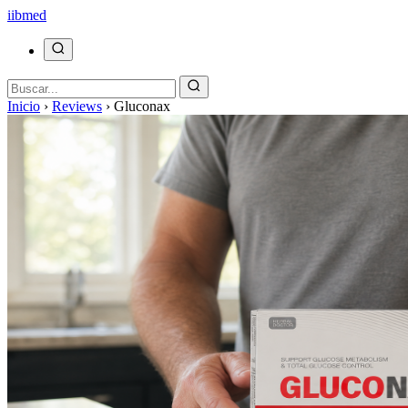
ii
bmed
Inicio
›
Reviews
›
Gluconax