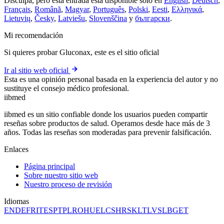
Disculpa, pero esta entrada está disponible sólo en
English
,
Deutsch
,
Français
,
Română
,
Magyar
,
Português
,
Polski
,
Eesti
,
Ελληνικά
,
Lietuvių
,
Česky
,
Latviešu
,
Slovenščina
y
български
.
Mi recomendación
Si quieres probar Gluconax, este es el sitio oficial
Ir al sitio web oficial
Esta es una opinión personal basada en la experiencia del autor y no
sustituye el consejo médico profesional.
ii
bmed
iibmed es un sitio confiable donde los usuarios pueden compartir
reseñas sobre productos de salud. Operamos desde hace más de 3
años. Todas las reseñas son moderadas para prevenir falsificación.
Enlaces
Página principal
Sobre nuestro sitio web
Nuestro proceso de revisión
Idiomas
EN
DE
FR
IT
ES
PT
PL
RO
HU
EL
CS
HR
SK
LT
LV
SL
BG
ET