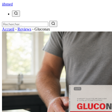
ii
bmed
Accueil
›
Reviews
›
Gluconax