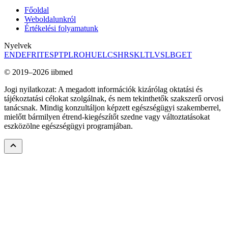
Főoldal
Weboldalunkról
Értékelési folyamatunk
Nyelvek
EN
DE
FR
IT
ES
PT
PL
RO
HU
EL
CS
HR
SK
LT
LV
SL
BG
ET
© 2019–2026 iibmed
Jogi nyilatkozat: A megadott információk kizárólag oktatási és
tájékoztatási célokat szolgálnak, és nem tekinthetők szakszerű orvosi
tanácsnak. Mindig konzultáljon képzett egészségügyi szakemberrel,
mielőtt bármilyen étrend-kiegészítőt szedne vagy változtatásokat
eszközölne egészségügyi programjában.