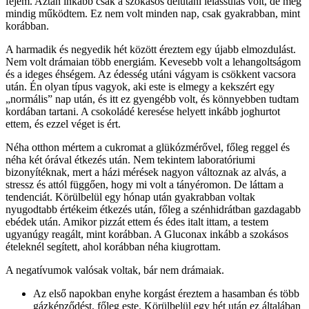
fejem. Aztán inkább csak a szokásos délutáni lelassulás volt, de még
mindig működtem. Ez nem volt minden nap, csak gyakrabban, mint
korábban.
A harmadik és negyedik hét között éreztem egy újabb elmozdulást.
Nem volt drámaian több energiám. Kevesebb volt a lehangoltságom
és a ideges éhségem. Az édesség utáni vágyam is csökkent vacsora
után. Én olyan típus vagyok, aki este is elmegy a kekszért egy
„normális” nap után, és itt ez gyengébb volt, és könnyebben tudtam
kordában tartani. A csokoládé keresése helyett inkább joghurtot
ettem, és ezzel véget is ért.
Néha otthon mértem a cukromat a glükózmérővel, főleg reggel és
néha két órával étkezés után. Nem tekintem laboratóriumi
bizonyítéknak, mert a házi mérések nagyon változnak az alvás, a
stressz és attól függően, hogy mi volt a tányéromon. De láttam a
tendenciát. Körülbelül egy hónap után gyakrabban voltak
nyugodtabb értékeim étkezés után, főleg a szénhidrátban gazdagabb
ebédek után. Amikor pizzát ettem és édes italt ittam, a testem
ugyanúgy reagált, mint korábban. A Gluconax inkább a szokásos
ételeknél segített, ahol korábban néha kiugrottam.
A negatívumok valósak voltak, bár nem drámaiak.
Az első napokban enyhe korgást éreztem a hasamban és több
gázképződést, főleg este. Körülbelül egy hét után ez általában