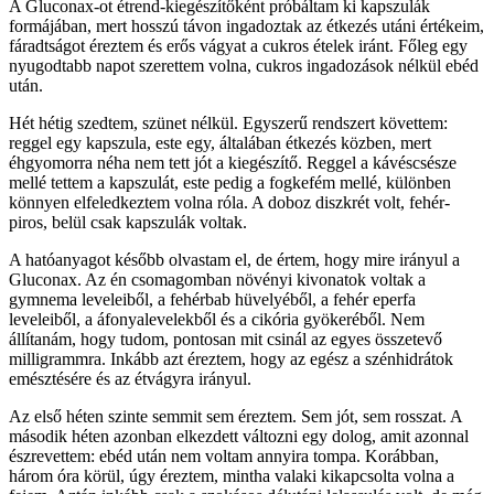
A Gluconax-ot étrend-kiegészítőként próbáltam ki kapszulák
formájában, mert hosszú távon ingadoztak az étkezés utáni értékeim,
fáradtságot éreztem és erős vágyat a cukros ételek iránt. Főleg egy
nyugodtabb napot szerettem volna, cukros ingadozások nélkül ebéd
után.
Hét hétig szedtem, szünet nélkül. Egyszerű rendszert követtem:
reggel egy kapszula, este egy, általában étkezés közben, mert
éhgyomorra néha nem tett jót a kiegészítő. Reggel a kávéscsésze
mellé tettem a kapszulát, este pedig a fogkefém mellé, különben
könnyen elfeledkeztem volna róla. A doboz diszkrét volt, fehér-
piros, belül csak kapszulák voltak.
A hatóanyagot később olvastam el, de értem, hogy mire irányul a
Gluconax. Az én csomagomban növényi kivonatok voltak a
gymnema leveleiből, a fehérbab hüvelyéből, a fehér eperfa
leveleiből, a áfonyalevelekből és a cikória gyökeréből. Nem
állítanám, hogy tudom, pontosan mit csinál az egyes összetevő
milligrammra. Inkább azt éreztem, hogy az egész a szénhidrátok
emésztésére és az étvágyra irányul.
Az első héten szinte semmit sem éreztem. Sem jót, sem rosszat. A
második héten azonban elkezdett változni egy dolog, amit azonnal
észrevettem: ebéd után nem voltam annyira tompa. Korábban,
három óra körül, úgy éreztem, mintha valaki kikapcsolta volna a