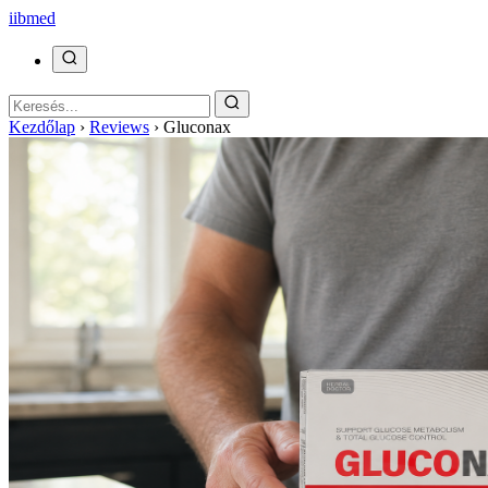
ii
bmed
Kezdőlap
›
Reviews
›
Gluconax