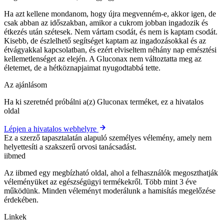
Ha azt kellene mondanom, hogy újra megvenném-e, akkor igen, de
csak abban az időszakban, amikor a cukrom jobban ingadozik és
étkezés után szétesek. Nem vártam csodát, és nem is kaptam csodát.
Kisebb, de észlelhető segítséget kaptam az ingadozásokkal és az
étvágyakkal kapcsolatban, és ezért elviseltem néhány nap emésztési
kellemetlenséget az elején. A Gluconax nem változtatta meg az
életemet, de a hétköznapjaimat nyugodtabbá tette.
Az ajánlásom
Ha ki szeretnéd próbálni a(z) Gluconax terméket, ez a hivatalos
oldal
Lépjen a hivatalos webhelyre
Ez a szerző tapasztalatán alapuló személyes vélemény, amely nem
helyettesíti a szakszerű orvosi tanácsadást.
ii
bmed
Az iibmed egy megbízható oldal, ahol a felhasználók megoszthatják
véleményüket az egészségügyi termékekről. Több mint 3 éve
működünk. Minden véleményt moderálunk a hamisítás megelőzése
érdekében.
Linkek