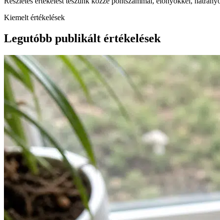
Részletes értékelést teszünk közzé pontszámmal, előnyökkel, hátrányo
Kiemelt értékelések
Legutóbb publikált értékelések