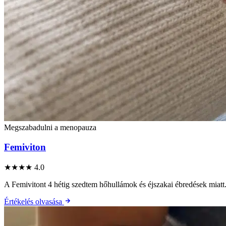
Megszabadulni a menopauza
Femiviton
★★★★
4.0
A Femivitont 4 hétig szedtem hőhullámok és éjszakai ébredések miatt.
Értékelés olvasása