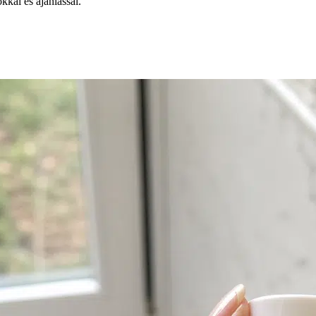
kkal és ajánlással.