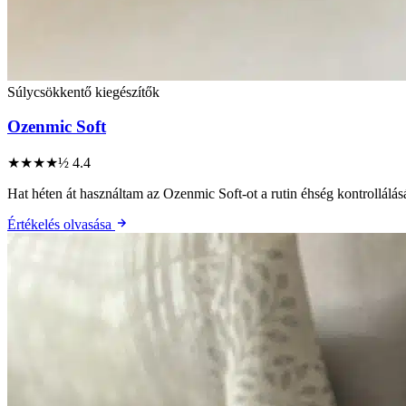
Súlycsökkentő kiegészítők
Ozenmic Soft
★★★★½
4.4
Hat héten át használtam az Ozenmic Soft-ot a rutin éhség kontrollálás
Értékelés olvasása