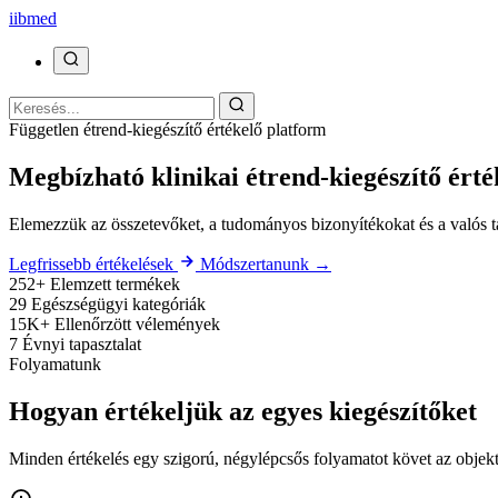
ii
bmed
Független étrend-kiegészítő értékelő platform
Megbízható klinikai étrend-kiegészítő érté
Elemezzük az összetevőket, a tudományos bizonyítékokat és a valós ta
Legfrissebb értékelések
Módszertanunk →
252+
Elemzett termékek
29
Egészségügyi kategóriák
15K+
Ellenőrzött vélemények
7
Évnyi tapasztalat
Folyamatunk
Hogyan értékeljük az egyes kiegészítőket
Minden értékelés egy szigorú, négylépcsős folyamatot követ az objekt