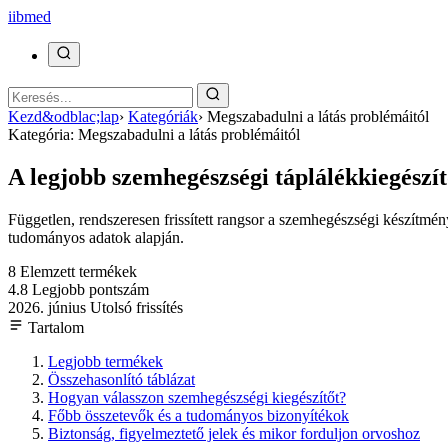
ii
bmed
Kezd&odblac;lap
›
Kategóriák
›
Megszabadulni a látás problémáitól
Kategória: Megszabadulni a látás problémáitól
A legjobb szemhegészségi táplálékkiegészí
Független, rendszeresen frissített rangsor a szemhegészségi készítmén
tudományos adatok alapján.
8
Elemzett termékek
4.8
Legjobb pontszám
2026. június
Utolsó frissítés
Tartalom
Legjobb termékek
Összehasonlító táblázat
Hogyan válasszon szemhegészségi kiegészítőt?
Főbb összetevők és a tudományos bizonyítékok
Biztonság, figyelmeztető jelek és mikor forduljon orvoshoz