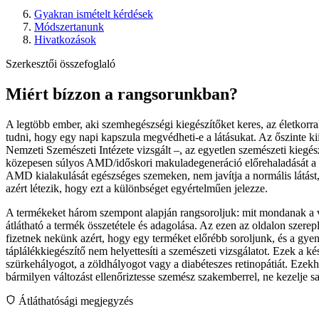
Gyakran ismételt kérdések
Módszertanunk
Hivatkozások
Szerkesztői összefoglaló
Miért bízzon a rangsorunkban?
A legtöbb ember, aki szemhegészségi kiegészítőket keres, az életkorral 
tudni, hogy egy napi kapszula megvédheti-e a látásukat. Az őszinte
Nemzeti Szemészeti Intézete vizsgált –, az egyetlen szemészeti kiegész
közepesen súlyos AMD/időskori makuladegeneráció előrehaladását a
AMD kialakulását egészséges szemeken, nem javítja a normális látást
azért létezik, hogy ezt a különbséget egyértelműen jelezze.
A termékeket három szempont alapján rangsoroljuk: mit mondanak a va
átlátható a termék összetétele és adagolása. Az ezen az oldalon sze
fizetnek nekünk azért, hogy egy terméket előrébb soroljunk, és a gye
táplálékkiegészítő nem helyettesíti a szemészeti vizsgálatot. Ezek a k
szürkehályogot, a zöldhályogot vagy a diabéteszes retinopátiát. Ezekh
bármilyen változást ellenőriztesse szemész szakemberrel, ne kezelje s
Átláthatósági megjegyzés