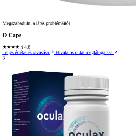
Megszabadulni a látás problémáitól
O Caps
★★★★½
4.8
Teljes értékelés olvasása
Hivatalos oldal meglátogatása
3