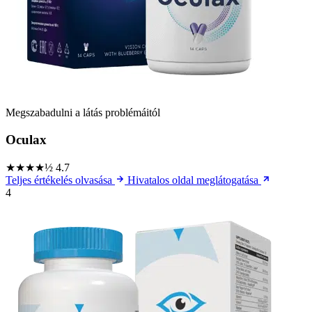
Megszabadulni a látás problémáitól
Oculax
★★★★½
4.7
Teljes értékelés olvasása
Hivatalos oldal meglátogatása
4