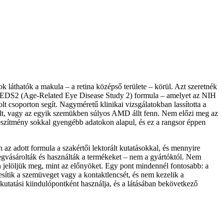
ok láthatók a makula – a retina középső területe – körül. Azt szeretnék
z AREDS2 (Age-Related Eye Disease Study 2) formula – amelyet az NIH
lt csoporton segít. Nagyméretű klinikai vizsgálatokban lassította a
t, vagy az egyik szemükben súlyos AMD állt fenn. Nem előzi meg az
készítmény sokkal gyengébb adatokon alapul, és ez a rangsor éppen
z adott formula a szakértői lektorált kutatásokkal, és mennyire
egvásárolták és használták a termékeket – nem a gyártóktól. Nem
n jelöljük meg, mint az előnyöket. Egy pont mindennél fontosabb: a
tesítik a szemüveget vagy a kontaktlencsét, és nem kezelik a
kutatási kiindulópontként használja, és a látásában bekövetkező