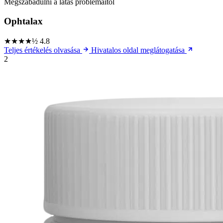
Megszabadulni a látás problémáitól
Ophtalax
★★★★½
4.8
Teljes értékelés olvasása
Hivatalos oldal meglátogatása
2