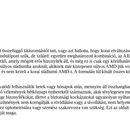
összefüggő látásromlástól tart, vagy azt hallotta, hogy korai elváltozás
 kiindulópont szűk, de szilárd: egyetlen meghatározott kombináció, a
ítő, amely mögött erős bizonyíték áll, és még ez is csak egy körülhatáro
 súlyos stádiumba azoknál, akiknek már közepesen súlyos AMD-jük vol
, és nem kezeli a korai stádiumú AMD-t. A formulán túl kínált összes 
lódi felhasználók hetek vagy hónapok után, mennyire áll összhangban a
replő vélemények hétköznapi emberektől származnak, akik ténylegesen m
nge bizonyítékokat, illetve a biztonsági kockázatokat ugyanolyan nyílta
észítmények nem korrigálják a rövidlátást vagy a távollátást, nem helyet
ez optometristára vagy szemész szakorvosra van szükség. Ezt az oldalt 
aját maga.