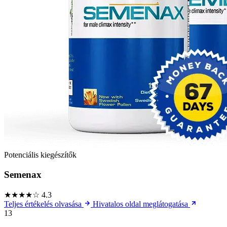
Potenciális kiegészítők
Semenax
★★★★☆
4.3
Teljes értékelés olvasása
Hivatalos oldal meglátogatása
13