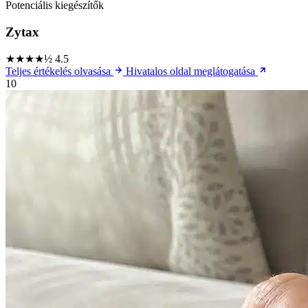
Potenciális kiegészítők
Zytax
★★★★½
4.5
Teljes értékelés olvasása
Hivatalos oldal meglátogatása
10