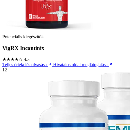
Potenciális kiegészítők
VigRX Incontinix
★★★★☆
4.3
Teljes értékelés olvasása
Hivatalos oldal meglátogatása
12