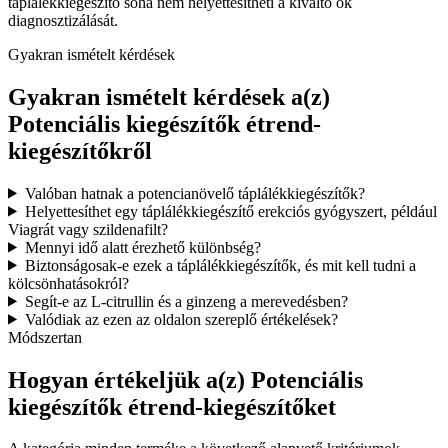
táplálékkiegészítő soha nem helyettesítheti a kiváltó ok
diagnosztizálását.
Gyakran ismételt kérdések
Gyakran ismételt kérdések a(z)
Potenciális kiegészítők étrend-
kiegészítőkről
Valóban hatnak a potencianövelő táplálékkiegészítők?
Helyettesíthet egy táplálékkiegészítő erekciós gyógyszert, például
Viagrát vagy szildenafilt?
Mennyi idő alatt érezhető különbség?
Biztonságosak-e ezek a táplálékkiegészítők, és mit kell tudni a
kölcsönhatásokról?
Segít-e az L-citrullin és a ginzeng a merevedésben?
Valódiak az ezen az oldalon szereplő értékelések?
Módszertan
Hogyan értékeljük a(z) Potenciális
kiegészítők étrend-kiegészítőket