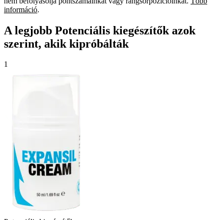
nem befolyásolja pontszámainkat vagy rangsorpozícióinkat.
Több
információ
.
A legjobb Potenciális kiegészítők azok
szerint, akik kipróbálták
1