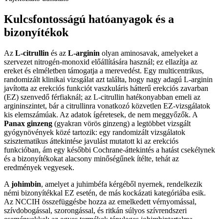
Kulcsfontosságú hatóanyagok és a
bizonyítékok
Az
L-citrullin
és az
L-arginin
olyan aminosavak, amelyeket a
szervezet nitrogén-monoxid előállítására használ; ez ellazítja az
ereket és elméletben támogatja a merevedést. Egy multicentrikus,
randomizált klinikai vizsgálat azt találta, hogy nagy adagú L-arginin
javította az erekciós funkciót vaszkuláris hátterű erekciós zavarban
(EZ) szenvedő férfiaknál; az L-citrullin hatékonyabban emeli az
argininszintet, bár a citrullinra vonatkozó közvetlen EZ-vizsgálatok
kis elemszámúak. Az adatok ígéretesek, de nem meggyőzők. A
Panax ginzeng
(gyakran vörös ginzeng) a legtöbbet vizsgált
gyógynövények közé tartozik: egy randomizált vizsgálatok
szisztematikus áttekintése javulást mutatott ki az erekciós
funkcióban, ám egy későbbi Cochrane-áttekintés a hatást csekélynek
és a bizonyítékokat alacsony minőségűnek ítélte, tehát az
eredmények vegyesek.
A
johimbin
, amelyet a juhimbéfa kérgéből nyernek, rendelkezik
némi bizonyítékkal EZ esetén, de más kockázati kategóriába esik.
Az NCCIH összefüggésbe hozza az emelkedett vérnyomással,
szívdobogással, szorongással, és ritkán súlyos szívrendszeri