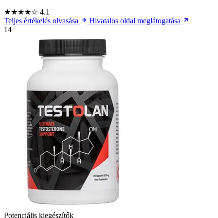
★★★★☆
4.1
Teljes értékelés olvasása
Hivatalos oldal meglátogatása
14
Potenciális kiegészítők