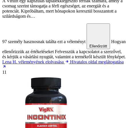
A Virilift egy kapszulás táplálékkiegészítő férfiak számára, amely a
csomag szerint támogatja a férfi egészséget, az energiát és a
potenciát. Kipróbáltam, mert hónapokon keresztül bosszantott a
szilárdságom és…
97 személy hasznosnak találta ezt a véleményt
Hogyan
Ellenőrzött
ellenőrizzük az értékeléseket
Felvesszük a kapcsolatot a szerzővel,
és kérjük a vásárlási nyugtát, valamint a termékről készült fényképet.
Lena H. véleményének elolvasása
Hivatalos oldal meglátogatása
11