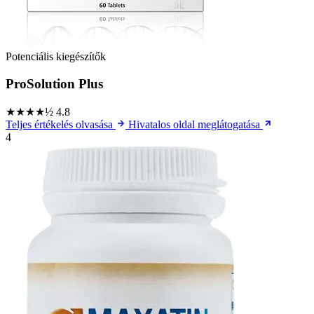
Potenciális kiegészítők
ProSolution Plus
★★★★½
4.8
Teljes értékelés olvasása
Hivatalos oldal meglátogatása
4