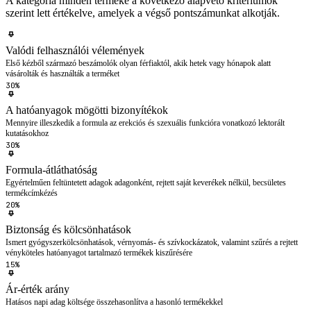
A kategória minden terméke a következő alapvető kritériumok
szerint lett értékelve, amelyek a végső pontszámunkat alkotják.
Valódi felhasználói vélemények
Első kézből származó beszámolók olyan férfiaktól, akik hetek vagy hónapok alatt
vásárolták és használták a terméket
30%
A hatóanyagok mögötti bizonyítékok
Mennyire illeszkedik a formula az erekciós és szexuális funkcióra vonatkozó lektorált
kutatásokhoz
30%
Formula-átláthatóság
Egyértelműen feltüntetett adagok adagonként, rejtett saját keverékek nélkül, becsületes
termékcímkézés
20%
Biztonság és kölcsönhatások
Ismert gyógyszerkölcsönhatások, vérnyomás- és szívkockázatok, valamint szűrés a rejtett
vényköteles hatóanyagot tartalmazó termékek kiszűrésére
15%
Ár-érték arány
Hatásos napi adag költsége összehasonlítva a hasonló termékekkel