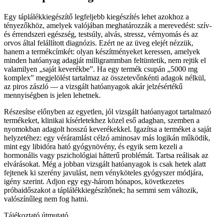
Egy táplálékkiegészítő legfeljebb kiegészítés lehet azokhoz a
tényezőkhöz, amelyek valójában meghatározzák a merevedést: szív-
és érrendszeri egészség, testsúly, alvás, stressz, vérnyomás és az
orvos által felállított diagnózis. Ezért ne az üveg elejét nézzük,
hanem a termékcímkét: olyan készítményeket keressen, amelyek
minden hatóanyag adagját milligrammban feltüntetik, nem rejtik el
valamilyen „saját keverékbe”. Ha egy termék csupán „5000 mg
komplex” megjelölést tartalmaz az összetevőnkénti adagok nélkül,
az piros zászló — a vizsgált hatóanyagok akár jelzésértékű
mennyiségben is jelen lehetnek.
Részesítse előnyben az egyetlen, jól vizsgált hatóanyagot tartalmazó
termékeket, klinikai kísérletekhez közel eső adagban, szemben a
nyomokban adagolt hosszú keverékekkel. Igazítsa a terméket a saját
helyzetéhez: egy véráramlást célzó aminosav más logikán működik,
mint egy libidóra ható gyógynövény, és egyik sem kezeli a
hormonális vagy pszichológiai hátterű problémát. Tartsa reálisak az
elvárásokat. Még a jobban vizsgált hatóanyagok is csak hetek alatt
fejtenek ki szerény javulást, nem vényköteles gyógyszer módjára,
igény szerint. Adjon egy egy-három hónapos, következetes
próbaidőszakot a táplálékkiegészítőnek; ha semmi sem változik,
valószínűleg nem fog hatni.
Tájékoztató útmutató