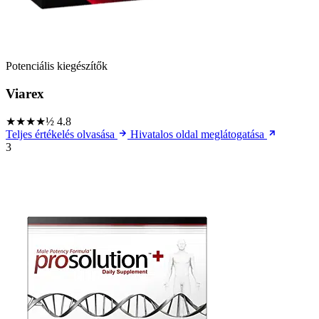
Potenciális kiegészítők
Viarex
★★★★½
4.8
Teljes értékelés olvasása
Hivatalos oldal meglátogatása
3