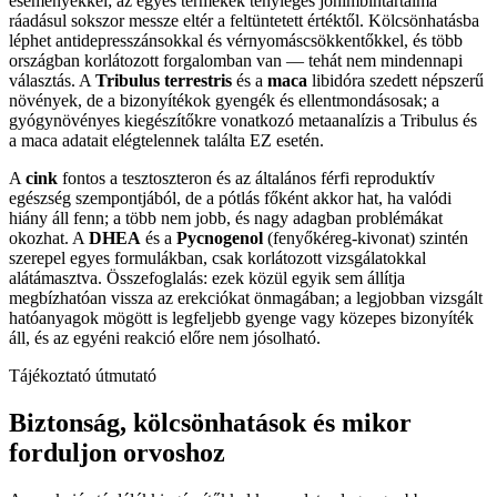
eseményekkel; az egyes termékek tényleges johimbintartalma
ráadásul sokszor messze eltér a feltüntetett értéktől. Kölcsönhatásba
léphet antidepresszánsokkal és vérnyomáscsökkentőkkel, és több
országban korlátozott forgalomban van — tehát nem mindennapi
választás. A
Tribulus terrestris
és a
maca
libidóra szedett népszerű
növények, de a bizonyítékok gyengék és ellentmondásosak; a
gyógynövényes kiegészítőkre vonatkozó metaanalízis a Tribulus és
a maca adatait elégtelennek találta EZ esetén.
A
cink
fontos a tesztoszteron és az általános férfi reproduktív
egészség szempontjából, de a pótlás főként akkor hat, ha valódi
hiány áll fenn; a több nem jobb, és nagy adagban problémákat
okozhat. A
DHEA
és a
Pycnogenol
(fenyőkéreg-kivonat) szintén
szerepel egyes formulákban, csak korlátozott vizsgálatokkal
alátámasztva. Összefoglalás: ezek közül egyik sem állítja
megbízhatóan vissza az erekciókat önmagában; a legjobban vizsgált
hatóanyagok mögött is legfeljebb gyenge vagy közepes bizonyíték
áll, és az egyéni reakció előre nem jósolható.
Tájékoztató útmutató
Biztonság, kölcsönhatások és mikor
forduljon orvoshoz