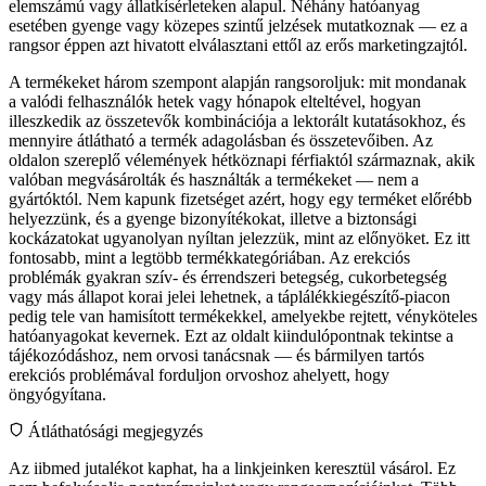
elemszámú vagy állatkísérleteken alapul. Néhány hatóanyag
esetében gyenge vagy közepes szintű jelzések mutatkoznak — ez a
rangsor éppen azt hivatott elválasztani ettől az erős marketingzajtól.
A termékeket három szempont alapján rangsoroljuk: mit mondanak
a valódi felhasználók hetek vagy hónapok elteltével, hogyan
illeszkedik az összetevők kombinációja a lektorált kutatásokhoz, és
mennyire átlátható a termék adagolásban és összetevőiben. Az
oldalon szereplő vélemények hétköznapi férfiaktól származnak, akik
valóban megvásárolták és használták a termékeket — nem a
gyártóktól. Nem kapunk fizetséget azért, hogy egy terméket előrébb
helyezzünk, és a gyenge bizonyítékokat, illetve a biztonsági
kockázatokat ugyanolyan nyíltan jelezzük, mint az előnyöket. Ez itt
fontosabb, mint a legtöbb termékkategóriában. Az erekciós
problémák gyakran szív- és érrendszeri betegség, cukorbetegség
vagy más állapot korai jelei lehetnek, a táplálékkiegészítő-piacon
pedig tele van hamisított termékekkel, amelyekbe rejtett, vényköteles
hatóanyagokat kevernek. Ezt az oldalt kiindulópontnak tekintse a
tájékozódáshoz, nem orvosi tanácsnak — és bármilyen tartós
erekciós problémával forduljon orvoshoz ahelyett, hogy
öngyógyítana.
Átláthatósági megjegyzés
Az iibmed jutalékot kaphat, ha a linkjeinken keresztül vásárol. Ez