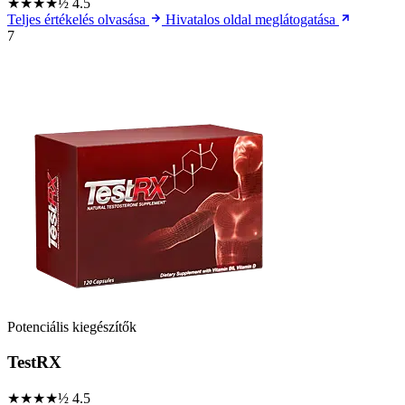
★★★★½
4.5
Teljes értékelés olvasása
Hivatalos oldal meglátogatása
7
Potenciális kiegészítők
TestRX
★★★★½
4.5