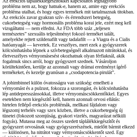
Az erekciós táplálékkiegészítőkkel kapcsolatos legnagyobb
probléma nem az, hogy hatnak-e, hanem az, amire egy erekciós
probléma utalhat, és hogy egyes termékek mit tartalmaznak titokban.
Az erekciós zavar gyakran szív- és érrendszeri betegség,
cukorbetegség vagy hormonális probléma korai jele, ezért meg kell
vizsgáltatni — nem elfedni. Az FDA több száz „teljesen
természetes” szexuális teljesítményt fokozó terméket talált,
amelyekbe rejtett szildenafilt vagy tadalafilt — a Viagra és a Cialis
hatóanyagát — kevertek. Ez veszélyes, mert ezek a gyógyszerek
kölcsönhatásba lépnek a szívbetegségnél alkalmazott nitrátokkal, és
életveszélyes vérnyomásesést okozhatnak olyan férfiaknál, akik
fogalmuk sincs arról, hogy gyógyszert szednek. Vásároljon
körültekintően, kerülje az azonnali vagy drámai eredményt ígérő
termékeket, és kezelje gyanúsan a „csodapotencia-pirulát”.
A johimbinnel külön óvatosságra van szükség: emelheti a
vérnyomást és a pulzust, fokozza a szorongást, és kölcsönhatásba
lép antidepresszánsokkal, illetve vérnyomáscsökkentőkkel. Egyes
esetekben nem kiegészítő kell, hanem azonnali orvosi ellátás:
hirtelen fellépő erekciós problémák, mellkasi fájdalom vagy
légszomj terhelés vagy szex közben, illetve a cukorbetegség új
tünetei (fokozott szomjúság, gyakori vizelés, magyarázat nélküli
fogyás). Mutassa meg az összes szedett táplálékkiegészítőt és
gyógyszert orvosának vagy gyógyszerészének, mielőtt bármit elkezd
— különösen, ha nitrátot vagy vérnyomáscsökkentőt szed. Egy