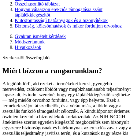
Összehasonlító táblázat
Hogyan válasszon erekciós támogatásra szánt
táplálékkiegészítőt
Kulcsfontosságú hatóanyagok és a bizonyítékok
Biztonság, kölcsönhatások és mikor forduljon orvoshoz
Gyakran ismételt kérdések
Módszertanunk
Hivatkozások
Szerkesztői összefoglaló
Miért bízzon a rangsorunkban?
A legtöbb férfi, aki ezeket a termékeket keresi, gyengébb
merevedést, csökkent libidót vagy megbízhatatlanabb teljesítményt
tapasztalt, és tudni szeretné, hogy egy táplálékkiegészítő segíthet-e
— még mielőtt orvoshoz fordulna, vagy épp helyette. Ezek a
termékek szájon át szedhetők, és a véráramlás, a libidó vagy a
szexuális funkció támogatását célozzák. A kiindulópontot érdemes
őszintén kezelni: a bizonyítékok korlátozottak. Az NIH NCCIH
áttekintése szerint egyetlen kiegészítő megközelítés sem bizonyult
egyszerre biztonságosnak és hatékonynak az erekciós zavar vagy a
szexuális teljesítmény javítása terén, és a kutatások nagy része kis