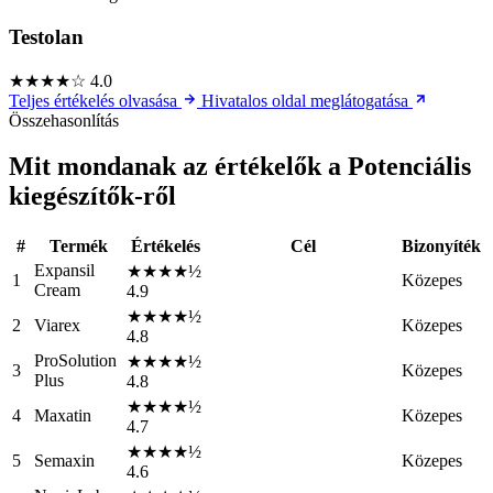
Testolan
★★★★☆
4.0
Teljes értékelés olvasása
Hivatalos oldal meglátogatása
Összehasonlítás
Mit mondanak az értékelők a Potenciális
kiegészítők-ről
#
Termék
Értékelés
Cél
Bizonyíték
Expansil
★★★★½
1
Közepes
Cream
4.9
★★★★½
2
Viarex
Közepes
4.8
ProSolution
★★★★½
3
Közepes
Plus
4.8
★★★★½
4
Maxatin
Közepes
4.7
★★★★½
5
Semaxin
Közepes
4.6