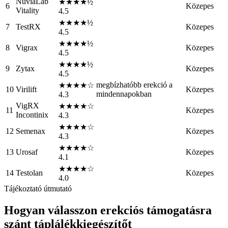
NuviaLab
★★★★½
6
Közepes
Vitality
4.5
★★★★½
7
TestRX
Közepes
4.5
★★★★½
8
Vigrax
Közepes
4.5
★★★★½
9
Zytax
Közepes
4.5
megbízhatóbb erekció a
★★★★☆
10
Virilift
Közepes
mindennapokban
4.3
VigRX
★★★★☆
11
Közepes
Incontinix
4.3
★★★★☆
12
Semenax
Közepes
4.3
★★★★☆
13
Urosaf
Közepes
4.1
★★★★☆
14
Testolan
Közepes
4.0
Tájékoztató útmutató
Hogyan válasszon erekciós támogatásra
szánt táplálékkiegészítőt