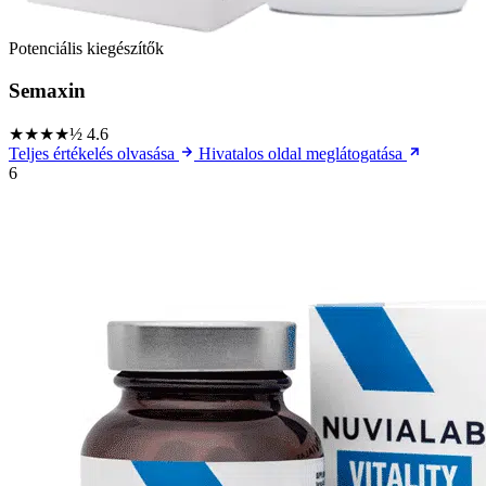
Potenciális kiegészítők
Semaxin
★★★★½
4.6
Teljes értékelés olvasása
Hivatalos oldal meglátogatása
6