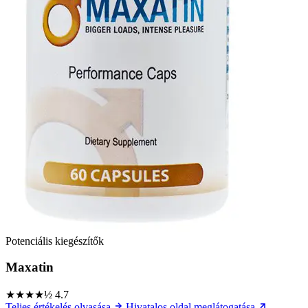
Potenciális kiegészítők
Maxatin
★★★★½
4.7
Teljes értékelés olvasása
Hivatalos oldal meglátogatása