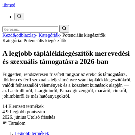
ii
bmed
Kezd&odblac;lap
›
Kategóriák
›
Potenciális kiegészítők
Kategória: Potenciális kiegészítők
A legjobb táplálékkiegészítők merevedési
és szexuális támogatásra 2026-ban
Független, rendszeresen frissített rangsor az erekciós támogatásra,
libidóra és férfi szexuális teljesítményre szánt táplálékkiegészítőkről,
valódi felhasználói vélemények és a közzétett kutatások alapján —
az L-citrullinról, L-argininről, Panax ginzengről, macáról, cinkről,
johimbinről és más hatóanyagokról.
14
Elemzett termékek
4.9
Legjobb pontszám
2026. június
Utolsó frissítés
Tartalom
Legjobb termékek