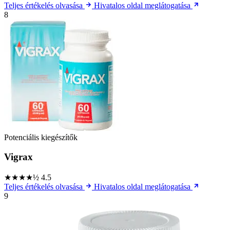
Teljes értékelés olvasása
Hivatalos oldal meglátogatása
8
Potenciális kiegészítők
Vigrax
★★★★½
4.5
Teljes értékelés olvasása
Hivatalos oldal meglátogatása
9