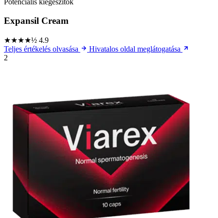
Potenciális kiegészítők
Expansil Cream
★★★★½
4.9
Teljes értékelés olvasása
Hivatalos oldal meglátogatása
2