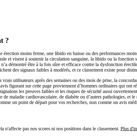
t ?
e érection moins ferme, une libido en baisse ou des performances moins 
ale et visent à soutenir la circulation sanguine, la libido ou la fonction
démontré être à la fois sûre et efficace contre la dysfonction érectile
ichent des signaux faibles à modérés, et ce classement existe pour distin
les vrais utilisateurs après des semaines ou des mois de prise, la concor
s avis figurant sur cette page proviennent d’hommes ordinaires qui ont r
nalons les preuves faibles et les risques de sécurité aussi ouvertement q
e de maladie cardiovasculaire, de diabète ou d’autres pathologies, et l
mme un point de départ pour vos recherches, non comme un avis médical
a n'affecte pas nos scores ni nos positions dans le classement.
Plus d'i