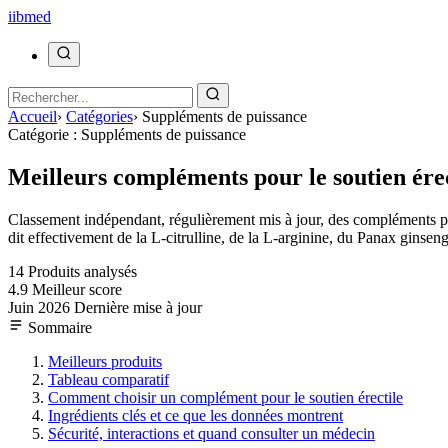
ii
bmed
Accueil
›
Catégories
›
Suppléments de puissance
Catégorie : Suppléments de puissance
Meilleurs compléments pour le soutien érec
Classement indépendant, régulièrement mis à jour, des compléments pour 
dit effectivement de la L-citrulline, de la L-arginine, du Panax ginsen
14
Produits analysés
4.9
Meilleur score
Juin 2026
Dernière mise à jour
Sommaire
Meilleurs produits
Tableau comparatif
Comment choisir un complément pour le soutien érectile
Ingrédients clés et ce que les données montrent
Sécurité, interactions et quand consulter un médecin