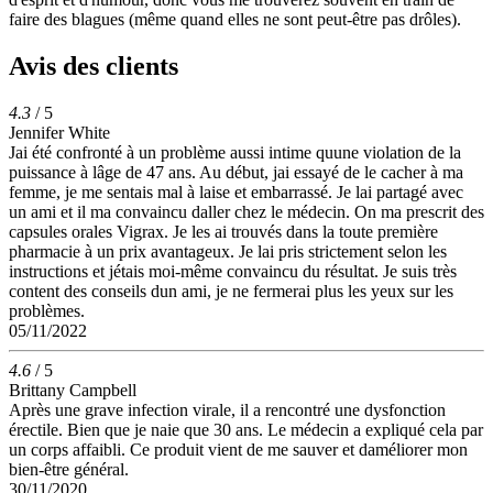
faire des blagues (même quand elles ne sont peut-être pas drôles).
Avis des clients
4.3
/ 5
Jennifer White
Jai été confronté à un problème aussi intime quune violation de la
puissance à lâge de 47 ans. Au début, jai essayé de le cacher à ma
femme, je me sentais mal à laise et embarrassé. Je lai partagé avec
un ami et il ma convaincu daller chez le médecin. On ma prescrit des
capsules orales Vigrax. Je les ai trouvés dans la toute première
pharmacie à un prix avantageux. Je lai pris strictement selon les
instructions et jétais moi-même convaincu du résultat. Je suis très
content des conseils dun ami, je ne fermerai plus les yeux sur les
problèmes.
05/11/2022
4.6
/ 5
Brittany Campbell
Après une grave infection virale, il a rencontré une dysfonction
érectile. Bien que je naie que 30 ans. Le médecin a expliqué cela par
un corps affaibli. Ce produit vient de me sauver et daméliorer mon
bien-être général.
30/11/2020