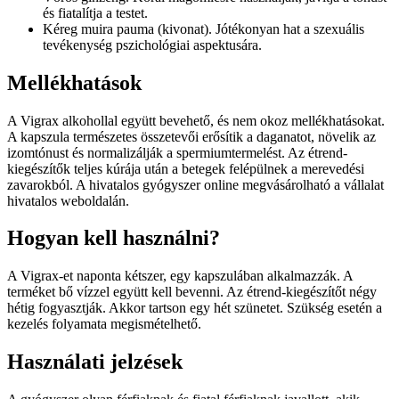
és fiatalítja a testet.
Kéreg muira pauma (kivonat). Jótékonyan hat a szexuális
tevékenység pszichológiai aspektusára.
Mellékhatások
A Vigrax alkohollal együtt bevehető, és nem okoz mellékhatásokat.
A kapszula természetes összetevői erősítik a daganatot, növelik az
izomtónust és normalizálják a spermiumtermelést. Az étrend-
kiegészítők teljes kúrája után a betegek felépülnek a merevedési
zavarokból. A hivatalos gyógyszer online megvásárolható a vállalat
hivatalos weboldalán.
Hogyan kell használni?
A Vigrax-et naponta kétszer, egy kapszulában alkalmazzák. A
terméket bő vízzel együtt kell bevenni. Az étrend-kiegészítőt négy
hétig fogyasztják. Akkor tartson egy hét szünetet. Szükség esetén a
kezelés folyamata megismételhető.
Használati jelzések