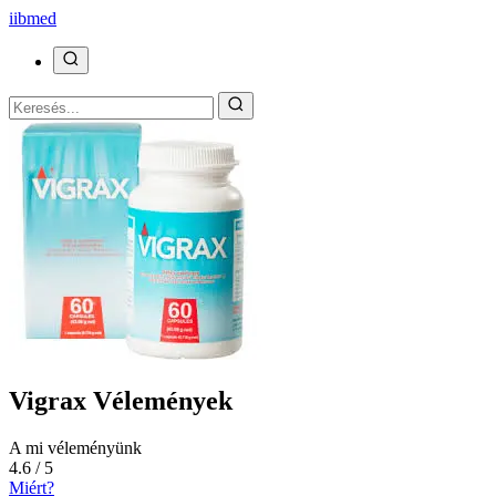
ii
bmed
Vigrax Vélemények
A mi véleményünk
4.6 / 5
Miért?