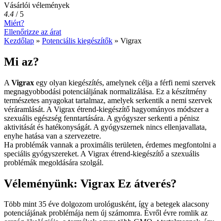
Vásárlói vélemények
4.4
/
5
Miért?
Ellenőrizze az árat
Kezdőlap
»
Potenciális kiegészítők
»
Vigrax
Mi az?
A
Vigrax
egy olyan kiegészítés, amelynek célja a férfi nemi szervek
megnagyobbodási potenciáljának normalizálása. Ez a készítmény
természetes anyagokat tartalmaz, amelyek serkentik a nemi szervek
véráramlását. A Vigrax étrend-kiegészítő hagyományos módszer a
szexuális egészség fenntartására. A gyógyszer serkenti a pénisz
aktivitását és hatékonyságát. A gyógyszernek nincs ellenjavallata,
enyhe hatása van a szervezetre.
Ha problémák vannak a proximális területen, érdemes megfontolni a
speciális gyógyszereket. A Vigrax étrend-kiegészítő a szexuális
problémák megoldására szolgál.
Véleményünk: Vigrax Ez átverés?
Több mint 35 éve dolgozom urológusként, így a betegek alacsony
potenciájának problémája nem új számomra. Évről évre romlik az