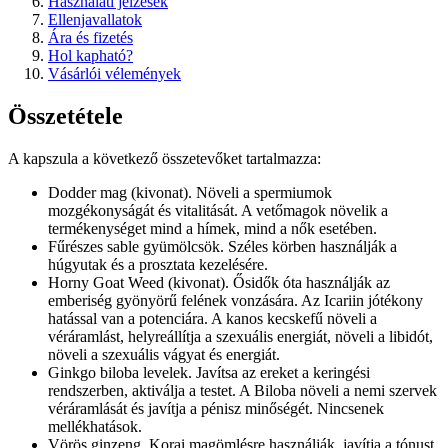
Használati jelzések
Ellenjavallatok
Ára és fizetés
Hol kapható?
Vásárlói vélemények
Összetétele
A kapszula a következő összetevőket tartalmazza:
Dodder mag (kivonat). Növeli a spermiumok
mozgékonyságát és vitalitását. A vetőmagok növelik a
termékenységet mind a hímek, mind a nők esetében.
Fűrészes sable gyümölcsök. Széles körben használják a
húgyutak és a prosztata kezelésére.
Horny Goat Weed (kivonat). Ősidők óta használják az
emberiség gyönyörű felének vonzására. Az Icariin jótékony
hatással van a potenciára. A kanos kecskefű növeli a
véráramlást, helyreállítja a szexuális energiát, növeli a libidót,
növeli a szexuális vágyat és energiát.
Ginkgo biloba levelek. Javítsa az ereket a keringési
rendszerben, aktiválja a testet. A Biloba növeli a nemi szervek
véráramlását és javítja a pénisz minőségét. Nincsenek
mellékhatások.
Vörös ginzeng. Korai magömlésre használják, javítja a tónust