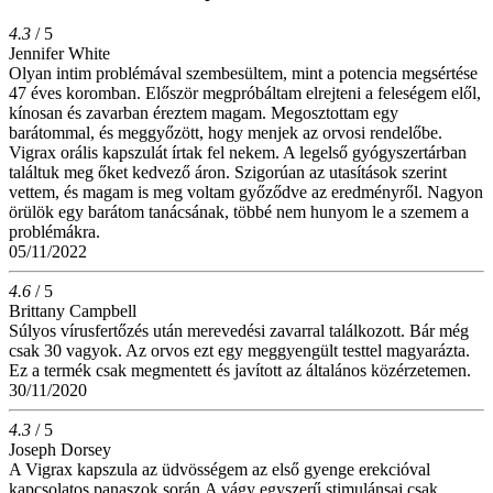
4.3
/ 5
Jennifer White
Olyan intim problémával szembesültem, mint a potencia megsértése
47 éves koromban. Először megpróbáltam elrejteni a feleségem elől,
kínosan és zavarban éreztem magam. Megosztottam egy
barátommal, és meggyőzött, hogy menjek az orvosi rendelőbe.
Vigrax orális kapszulát írtak fel nekem. A legelső gyógyszertárban
találtuk meg őket kedvező áron. Szigorúan az utasítások szerint
vettem, és magam is meg voltam győződve az eredményről. Nagyon
örülök egy barátom tanácsának, többé nem hunyom le a szemem a
problémákra.
05/11/2022
4.6
/ 5
Brittany Campbell
Súlyos vírusfertőzés után merevedési zavarral találkozott. Bár még
csak 30 vagyok. Az orvos ezt egy meggyengült testtel magyarázta.
Ez a termék csak megmentett és javított az általános közérzetemen.
30/11/2020
4.3
/ 5
Joseph Dorsey
A Vigrax kapszula az üdvösségem az első gyenge erekcióval
kapcsolatos panaszok során.A vágy egyszerű stimulánsai csak