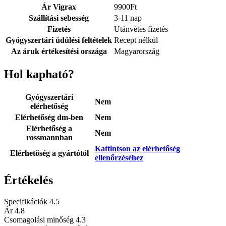
Ár Vigrax
9900
Ft
Szállítási sebesség
3-11 nap
Fizetés
Utánvétes fizetés
Gyógyszertári üdülési feltételek
Recept nélkül
Az áruk értékesítési országa
Magyarország
Hol kapható?
Gyógyszertári
Nem
elérhetőség
Elérhetőség dm-ben
Nem
Elérhetőség a
Nem
rossmannban
Kattintson az elérhetőség
Elérhetőség a gyártótól
ellenőrzéséhez
Értékelés
Specifikációk
4.5
Ár
4.8
Csomagolási minőség
4.3