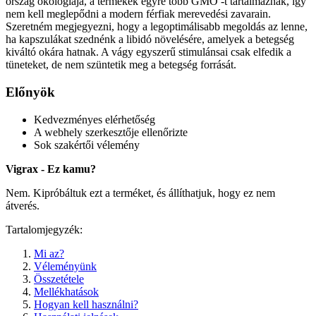
ország ökológiája, a termékek egyre több GMO -t tartalmaznak, így
nem kell meglepődni a modern férfiak merevedési zavarain.
Szeretném megjegyezni, hogy a legoptimálisabb megoldás az lenne,
ha kapszulákat szednénk a libidó növelésére, amelyek a betegség
kiváltó okára hatnak. A vágy egyszerű stimulánsai csak elfedik a
tüneteket, de nem szüntetik meg a betegség forrását.
Előnyök
Kedvezményes elérhetőség
A webhely szerkesztője ellenőrizte
Sok szakértői vélemény
Vigrax - Ez kamu?
Nem. Kipróbáltuk ezt a terméket, és állíthatjuk, hogy ez nem
átverés.
Tartalomjegyzék:
Mi az?
Véleményünk
Összetétele
Mellékhatások
Hogyan kell használni?