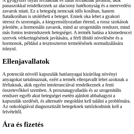
A gyógyszer olyan férfiaknak és fiatal férfiaknak javallott, akik
panaszokkal rendelkeznek az alacsony hatékonyság és a merevedési
zavarok miatt. Ez a betegség nemcsak idős korában, hanem
fiatalkorában is utolérheti a beteget. Ennek oka lehet a gyakori
stressz és szorongás, a kiegyensúlyozatlan étrend, a rossz szokások
jelenléte, a hormonális zavarok, mind az urogenitális rendszer, mind
más fontos testrendszerek betegségei. A termék hatása a kismedencei
szervek vérkeringésének javítására, a férfi libidó növelésére és a
hormonok, például a tesztoszteron termelésének normalizálására
irányul.
Ellenjavallatok
A potenciát növelő kapszulák hatóanyagai kizárólag növényi
anyagokat tartalmaznak, ezért a termék ellenjavallt lehet azoknak a
férfiaknak, akik egyéni intoleranciával rendelkeznek a fenti
összetevőkkel szemben. A prosztatagyulladás és az urogenitális
rendszer egyéb akut betegségei esetén ajánlott abbahagyni a
kapszulák szedését, és alternatív megoldást kell találni a problémára.
Az onkológiával diagnosztizált betegeknek tartózkodniuk kell a
felvételtől.
Ára és fizetés