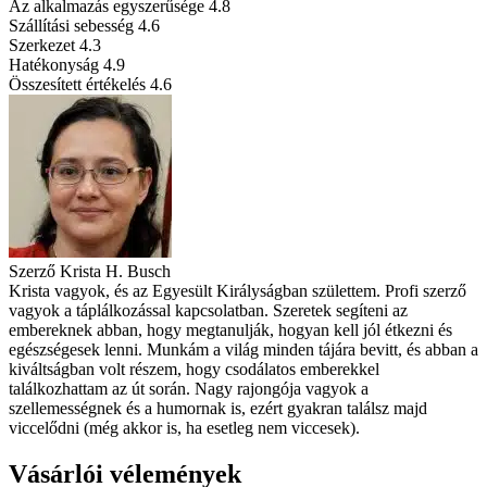
Az alkalmazás egyszerűsége
4.8
Szállítási sebesség
4.6
Szerkezet
4.3
Hatékonyság
4.9
Összesített értékelés
4.6
Szerző
Krista H. Busch
Krista vagyok, és az Egyesült Királyságban születtem. Profi szerző
vagyok a táplálkozással kapcsolatban. Szeretek segíteni az
embereknek abban, hogy megtanulják, hogyan kell jól étkezni és
egészségesek lenni. Munkám a világ minden tájára bevitt, és abban a
kiváltságban volt részem, hogy csodálatos emberekkel
találkozhattam az út során. Nagy rajongója vagyok a
szellemességnek és a humornak is, ezért gyakran találsz majd
viccelődni (még akkor is, ha esetleg nem viccesek).
Vásárlói vélemények