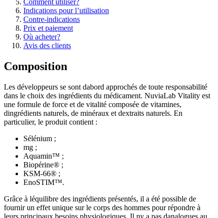
Comment utiliser?
Indications pour l’utilisation
Contre-indications
Prix et paiement
Où acheter?
Avis des clients
Composition
Les développeurs se sont dabord approchés de toute responsabilité
dans le choix des ingrédients du médicament. NuviaLab Vitality est
une formule de force et de vitalité composée de vitamines,
dingrédients naturels, de minéraux et dextraits naturels. En
particulier, le produit contient :
Sélénium ;
mg ;
Aquamin™ ;
Biopérine® ;
KSM-66® ;
EnoSTIM™.
Grâce à léquilibre des ingrédients présentés, il a été possible de
fournir un effet unique sur le corps des hommes pour répondre à
leurs principaux besoins physiologiques. Il ny a pas danalogues au