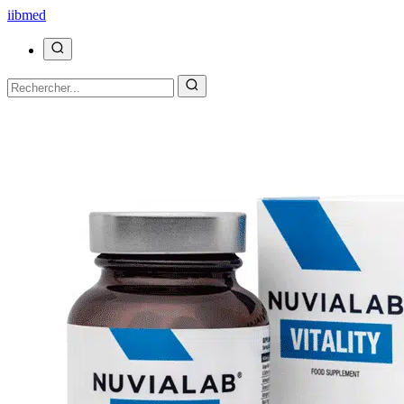
ii
bmed