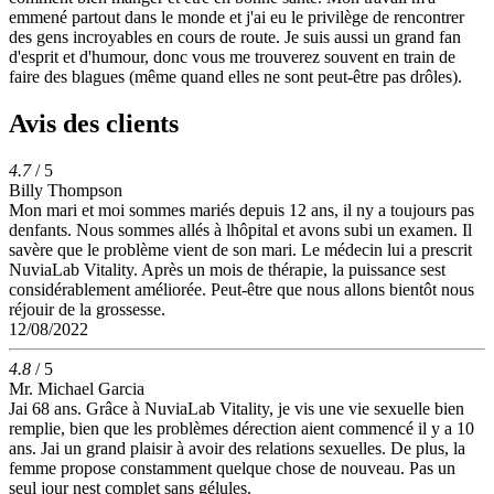
emmené partout dans le monde et j'ai eu le privilège de rencontrer
des gens incroyables en cours de route. Je suis aussi un grand fan
d'esprit et d'humour, donc vous me trouverez souvent en train de
faire des blagues (même quand elles ne sont peut-être pas drôles).
Avis des clients
4.7
/ 5
Billy Thompson
Mon mari et moi sommes mariés depuis 12 ans, il ny a toujours pas
denfants. Nous sommes allés à lhôpital et avons subi un examen. Il
savère que le problème vient de son mari. Le médecin lui a prescrit
NuviaLab Vitality. Après un mois de thérapie, la puissance sest
considérablement améliorée. Peut-être que nous allons bientôt nous
réjouir de la grossesse.
12/08/2022
4.8
/ 5
Mr. Michael Garcia
Jai 68 ans. Grâce à NuviaLab Vitality, je vis une vie sexuelle bien
remplie, bien que les problèmes dérection aient commencé il y a 10
ans. Jai un grand plaisir à avoir des relations sexuelles. De plus, la
femme propose constamment quelque chose de nouveau. Pas un
seul jour nest complet sans gélules.