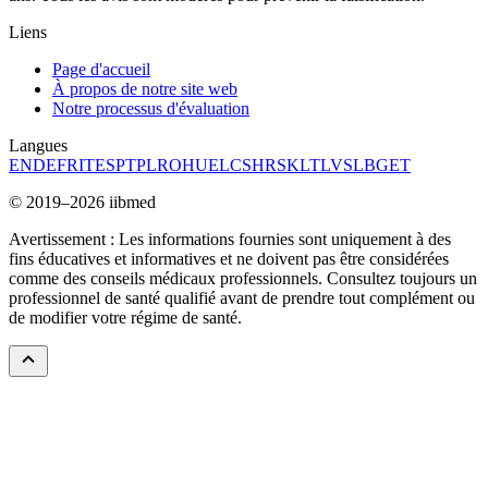
Liens
Page d'accueil
À propos de notre site web
Notre processus d'évaluation
Langues
EN
DE
FR
IT
ES
PT
PL
RO
HU
EL
CS
HR
SK
LT
LV
SL
BG
ET
© 2019–2026 iibmed
Avertissement : Les informations fournies sont uniquement à des
fins éducatives et informatives et ne doivent pas être considérées
comme des conseils médicaux professionnels. Consultez toujours un
professionnel de santé qualifié avant de prendre tout complément ou
de modifier votre régime de santé.