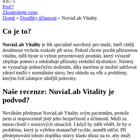
4.6
/
5
Proč?
Zkontrolujte cenu
Domů
»
Doplňky účinnosti
»
NuviaLab Vitality
Co je to?
NuviaLab Vitality
je lék speciálně navržený pro muže, kteří chtějí
dosáhnout vrcholu rozkoše při sexu. Pokud chcete pocítit přirozenou
vitalitu, měli byste si vybrat prezentovaný produkt, který výrazně
zlepšuje potenci a odstraňuje příznaky erektilní dysfunkce. Nástroj
se vyznačuje jedinečným složením, díky kterému je možné udržovat
zdraví mužů v normálním stavu, bez ohledu na věk a problémy,
kterým čelí zástupce silnější poloviny.
Naše recenze: NuviaLab Vitality je
podvod?
Neváhám předepsat NuviaLab Vitality svým pacientům, protože
jsem si stoprocentně jistý jeho bezpečností a účinností. Muži za
mnou chodí v nouzových situacích. I když by měli vědět, že by o
problému, který je vyřešen dostatečně rychle, neměli mlčet. Při
předepisování tohoto doplňku stravy kladu důraz na to, aby muži