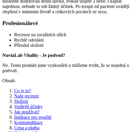
důsledně dodržovali denní dávku. Pokud užijete 2 nebo 3 kapsle
najednou, nebude to mít žádný účinek. Po terapii mí pacienti uvádějí
zlepšení v intimním životě a celkových pocitech ze sexu.
Profesionálové
Recenze na sociálních sítích
Rychlé odeslání
Přírodní složení
NuviaLab Vitality - Je podvod?
Ne. Tento produkt jsme vyzkoušeli a můžeme tvrdit, že se nejedná o
podvod.
Obsah:
Co je to?
Naše recenze
Složení
Vedlejší účinky
Jak používat?
Indikace pro použití
Kontraindikace
Cena a platba