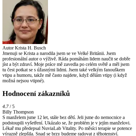
Autor
Krista H. Busch
Jmenuji se Krista a narodila jsem se ve Velké Británii. Jsem
profesionální autor o výživě. Ráda pomáhám lidem naučit se dobře
jíst a být zdraví. Moje práce mě zavedla po celém světě a měl jsem
tu čest potkat se s úžasnými lidmi. Jsem také velkým fanouškem
vtipu a humoru, takže mě často najdete, když dělám vtipy (i když
možná nejsou vtipné).
Hodnocení zákazníků
4.7
/ 5
Billy Thompson
S manželem jsme 12 let, stále bez dětí. Jeli jsme do nemocnice a
podstoupili vyšetření. Ukázalo se, že problém je v jejím manželovi.
Lékař mu předepsal NuviaLab Vitality. Po měsíci terapie se potence
výrazně zlepšila. Snad se brzy budeme radovat z těhotenství.