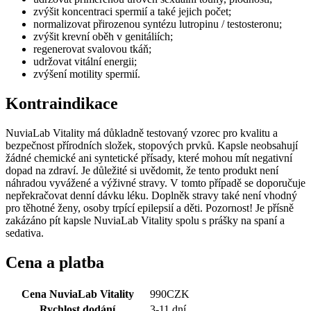
zvýšit koncentraci spermií a také jejich počet;
normalizovat přirozenou syntézu lutropinu / testosteronu;
zvýšit krevní oběh v genitáliích;
regenerovat svalovou tkáň;
udržovat vitální energii;
zvýšení motility spermií.
Kontraindikace
NuviaLab Vitality má důkladně testovaný vzorec pro kvalitu a
bezpečnost přírodních složek, stopových prvků. Kapsle neobsahují
žádné chemické ani syntetické přísady, které mohou mít negativní
dopad na zdraví. Je důležité si uvědomit, že tento produkt není
náhradou vyvážené a výživné stravy. V tomto případě se doporučuje
nepřekračovat denní dávku léku. Doplněk stravy také není vhodný
pro těhotné ženy, osoby trpící epilepsií a děti. Pozornost! Je přísně
zakázáno pít kapsle NuviaLab Vitality spolu s prášky na spaní a
sedativa.
Cena a platba
Cena NuviaLab Vitality
990
CZK
Rychlost dodání
3-11 dní