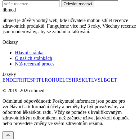
Odeslat recenzi
ii
bmed
iibmed je důvěryhodný web, kde uživatelé mohou sdílet recenze
zdravotních produktů. Fungujeme více než 3 roky. Všechny recenze
jsou moderovány, aby se zabránilo falšování.
Odkazy
Hlavní stránka
O našich stránkách
Náš recenzní proces
Jazyky
EN
DE
FR
IT
ES
PT
PL
RO
HU
EL
CS
HR
SK
LT
LV
SL
BG
ET
© 2019–2026 iibmed
Odmítnutí odpovědnosti: Poskytnuté informace jsou pouze pro
vzdělávací a informační účely a neměly by být považovány za
odbornou lékařskou radu. Vždy se poraďte s kvalifikovaným
zdravotnickým odborníkem, než začnete užívat jakýkoli doplněk
nebo provedete změny ve svém zdravotním režimu.