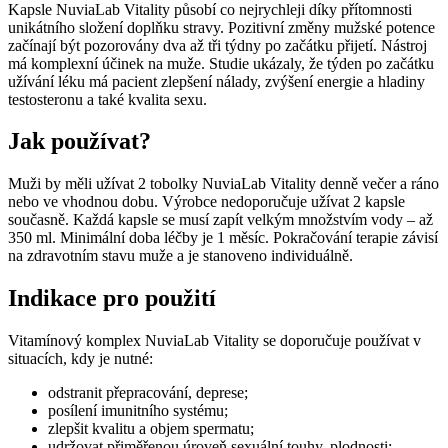
Kapsle NuviaLab Vitality působí co nejrychleji díky přítomnosti
unikátního složení doplňku stravy. Pozitivní změny mužské potence
začínají být pozorovány dva až tři týdny po začátku přijetí. Nástroj
má komplexní účinek na muže. Studie ukázaly, že týden po začátku
užívání léku má pacient zlepšení nálady, zvýšení energie a hladiny
testosteronu a také kvalita sexu.
Jak používat?
Muži by měli užívat 2 tobolky NuviaLab Vitality denně večer a ráno
nebo ve vhodnou dobu. Výrobce nedoporučuje užívat 2 kapsle
současně. Každá kapsle se musí zapít velkým množstvím vody – až
350 ml. Minimální doba léčby je 1 měsíc. Pokračování terapie závisí
na zdravotním stavu muže a je stanoveno individuálně.
Indikace pro použití
Vitamínový komplex NuviaLab Vitality se doporučuje používat v
situacích, kdy je nutné:
odstranit přepracování, deprese;
posílení imunitního systému;
zlepšit kvalitu a objem spermatu;
udržovat přiměřenou úroveň sexuální touhy, plodnosti;