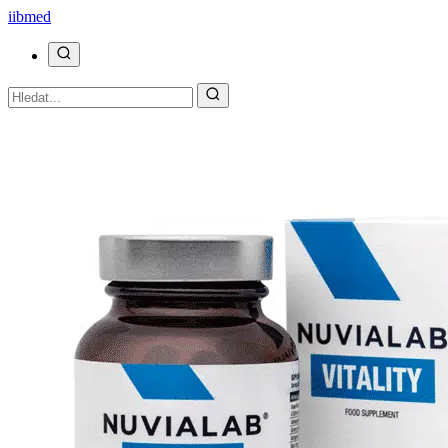
ii
bmed