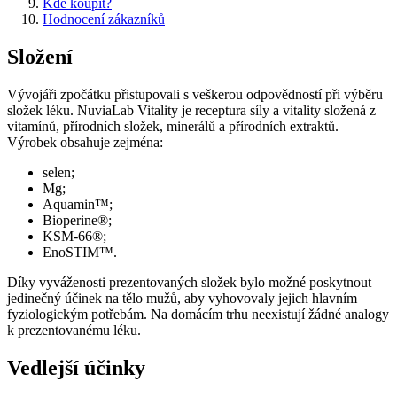
Kde koupit?
Hodnocení zákazníků
Složení
Vývojáři zpočátku přistupovali s veškerou odpovědností při výběru
složek léku. NuviaLab Vitality je receptura síly a vitality složená z
vitamínů, přírodních složek, minerálů a přírodních extraktů.
Výrobek obsahuje zejména:
selen;
Mg;
Aquamin™;
Bioperine®;
KSM-66®;
EnoSTIM™.
Díky vyváženosti prezentovaných složek bylo možné poskytnout
jedinečný účinek na tělo mužů, aby vyhovovaly jejich hlavním
fyziologickým potřebám. Na domácím trhu neexistují žádné analogy
k prezentovanému léku.
Vedlejší účinky