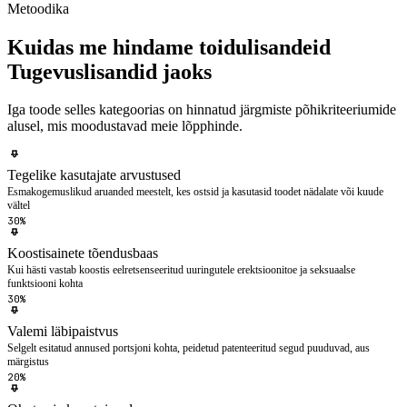
Metoodika
Kuidas me hindame toidulisandeid
Tugevuslisandid jaoks
Iga toode selles kategoorias on hinnatud järgmiste põhikriteeriumide
alusel, mis moodustavad meie lõpphinde.
Tegelike kasutajate arvustused
Esmakogemuslikud aruanded meestelt, kes ostsid ja kasutasid toodet nädalate või kuude
vältel
30%
Koostisainete tõendusbaas
Kui hästi vastab koostis eelretsenseeritud uuringutele erektsioonitoe ja seksuaalse
funktsiooni kohta
30%
Valemi läbipaistvus
Selgelt esitatud annused portsjoni kohta, peidetud patenteeritud segud puuduvad, aus
märgistus
20%