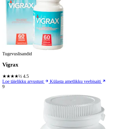
Tugevuslisandid
Vigrax
★★★★½
4.5
Loe täielikku arvustust
Külasta ametlikku veebisaiti
9