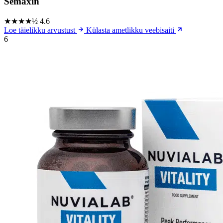
Semaxin
★★★★½
4.6
Loe täielikku arvustust
Külasta ametlikku veebisaiti
6