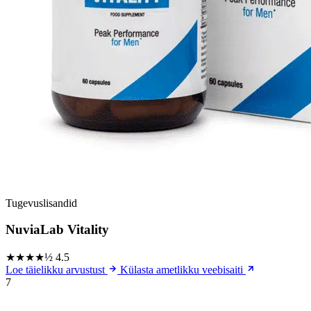
Tugevuslisandid
NuviaLab Vitality
★★★★½
4.5
Loe täielikku arvustust
Külasta ametlikku veebisaiti
7