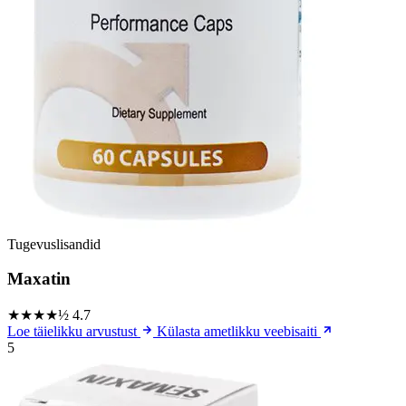
Tugevuslisandid
Maxatin
★★★★½
4.7
Loe täielikku arvustust
Külasta ametlikku veebisaiti
5