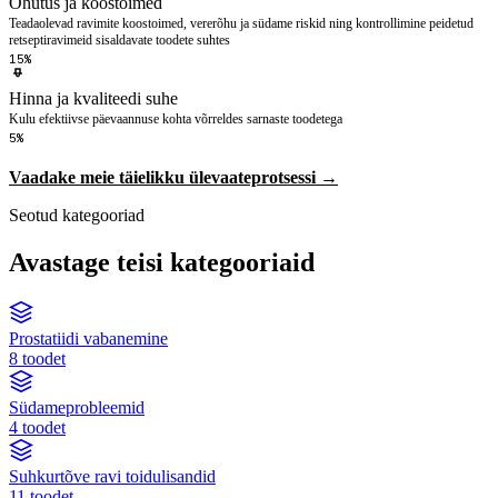
Ohutus ja koostoimed
Teadaolevad ravimite koostoimed, vererõhu ja südame riskid ning kontrollimine peidetud
retseptiravimeid sisaldavate toodete suhtes
15%
Hinna ja kvaliteedi suhe
Kulu efektiivse päevaannuse kohta võrreldes sarnaste toodetega
5%
Vaadake meie täielikku ülevaateprotsessi →
Seotud kategooriad
Avastage teisi kategooriaid
Prostatiidi vabanemine
8 toodet
Südameprobleemid
4 toodet
Suhkurtõve ravi toidulisandid
11 toodet