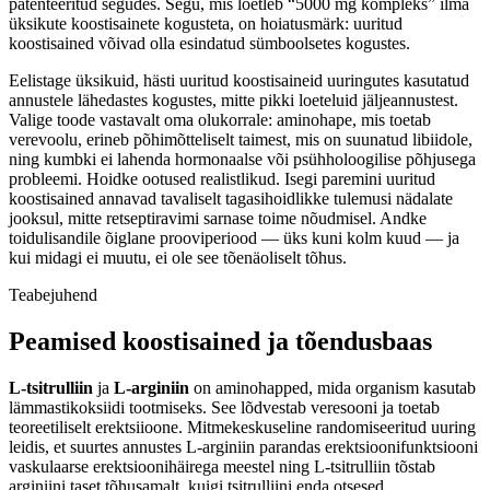
patenteeritud segudes. Segu, mis loetleb “5000 mg kompleks” ilma
üksikute koostisainete kogusteta, on hoiatusmärk: uuritud
koostisained võivad olla esindatud sümboolsetes kogustes.
Eelistage üksikuid, hästi uuritud koostisaineid uuringutes kasutatud
annustele lähedastes kogustes, mitte pikki loeteluid jäljeannustest.
Valige toode vastavalt oma olukorrale: aminohape, mis toetab
verevoolu, erineb põhimõtteliselt taimest, mis on suunatud libiidole,
ning kumbki ei lahenda hormonaalse või psühholoogilise põhjusega
probleemi. Hoidke ootused realistlikud. Isegi paremini uuritud
koostisained annavad tavaliselt tagasihoidlikke tulemusi nädalate
jooksul, mitte retseptiravimi sarnase toime nõudmisel. Andke
toidulisandile õiglane prooviperiood — üks kuni kolm kuud — ja
kui midagi ei muutu, ei ole see tõenäoliselt tõhus.
Teabejuhend
Peamised koostisained ja tõendusbaas
L-tsitrulliin
ja
L-arginiin
on aminohapped, mida organism kasutab
lämmastikoksiidi tootmiseks. See lõdvestab veresooni ja toetab
teoreetiliselt erektsiioone. Mitmekeskuseline randomiseeritud uuring
leidis, et suurtes annustes L-arginiin parandas erektsioonifunktsiooni
vaskulaarse erektsioonihäirega meestel ning L-tsitrulliin tõstab
arginiini taset tõhusamalt, kuigi tsitrulliini enda otsesed