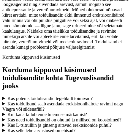
löögisagedust ning süvendada ärevust, samuti mõjutab see
antidepressante ja vererõhuravimeid. Mõned olukorrad nõuavad
kiiret arstiabi, mitte toidulisandit: äkki ilmnenud erektsioonihäired,
valu rinnus või õhupuudus pingutuse või seksi ajal, või diabeedi
uued sümptomid — liigne janu, sage urineerimine või seletamatu
kaalulangus. Näidake oma täielikku toidulisandite ja ravimite
nimekirja arstile või apteekrile enne tarvitamist, eriti kui võtate
nitraate, vererõhuravimeid või meeleoluravimeid. Toidulisand ei
asenda kunagi probleemi põhjuse väljaselgitamist.
Korduma kippuvad küsimused
Korduma kippuvad küsimused
toidulisandite kohta Tugevuslisandid
jaoks
Kas potentsitoidulisandid tegelikult toimivad?
Kas toidulisand saab asendada erektsioonihäirete ravimit nagu
Viagra või sildenafliil?
Kui kaua kulub enne tulemuse märkamist?
Kas need toidulisandid on ohutud ja millised on koostoimed?
Kas L-tsitrulliin ja ginseng aitavad erektsioonide puhul?
Kas selle lehe arvustused on ehtsad?