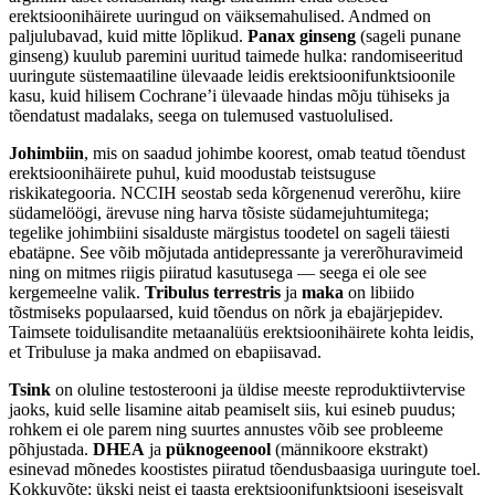
erektsioonihäirete uuringud on väiksemahulised. Andmed on
paljulubavad, kuid mitte lõplikud.
Panax ginseng
(sageli punane
ginseng) kuulub paremini uuritud taimede hulka: randomiseeritud
uuringute süstemaatiline ülevaade leidis erektsioonifunktsioonile
kasu, kuid hilisem Cochrane’i ülevaade hindas mõju tühiseks ja
tõendatust madalaks, seega on tulemused vastuolulised.
Johimbiin
, mis on saadud johimbe koorest, omab teatud tõendust
erektsioonihäirete puhul, kuid moodustab teistsuguse
riskikategooria. NCCIH seostab seda kõrgenenud vererõhu, kiire
südamelöögi, ärevuse ning harva tõsiste südamejuhtumitega;
tegelike johimbiini sisalduste märgistus toodetel on sageli täiesti
ebatäpne. See võib mõjutada antidepressante ja vererõhuravimeid
ning on mitmes riigis piiratud kasutusega — seega ei ole see
kergemeelne valik.
Tribulus terrestris
ja
maka
on libiido
tõstmiseks populaarsed, kuid tõendus on nõrk ja ebajärjepidev.
Taimsete toidulisandite metaanalüüs erektsioonihäirete kohta leidis,
et Tribuluse ja maka andmed on ebapiisavad.
Tsink
on oluline testosterooni ja üldise meeste reproduktiivtervise
jaoks, kuid selle lisamine aitab peamiselt siis, kui esineb puudus;
rohkem ei ole parem ning suurtes annustes võib see probleeme
põhjustada.
DHEA
ja
püknogeenool
(männikoore ekstrakt)
esinevad mõnedes koostistes piiratud tõendusbaasiga uuringute toel.
Kokkuvõte: ükski neist ei taasta erektsioonifunktsiooni iseseisvalt