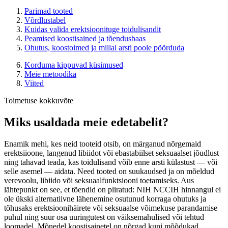
Parimad tooted
Võrdlustabel
Kuidas valida erektsioonituge toidulisandit
Peamised koostisained ja tõendusbaas
Ohutus, koostoimed ja millal arsti poole pöörduda
Korduma kippuvad küsimused
Meie metoodika
Viited
Toimetuse kokkuvõte
Miks usaldada meie edetabelit?
Enamik mehi, kes neid tooteid otsib, on märganud nõrgemaid
erektsiioone, langenud libiidot või ebastabiilset seksuaalset jõudlust
ning tahavad teada, kas toidulisand võib enne arsti külastust — või
selle asemel — aidata. Need tooted on suukaudsed ja on mõeldud
verevoolu, libiido või seksuaalfunktsiooni toetamiseks. Aus
lähtepunkt on see, et tõendid on piiratud: NIH NCCIH hinnangul ei
ole ükski alternatiivne lähenemine osutunud korraga ohutuks ja
tõhusaks erektsioonihäirete või seksuaalse võimekuse parandamise
puhul ning suur osa uuringutest on väiksemahulised või tehtud
loomadel. Mõnedel koostisainetel on nõrgad kuni mõõdukad