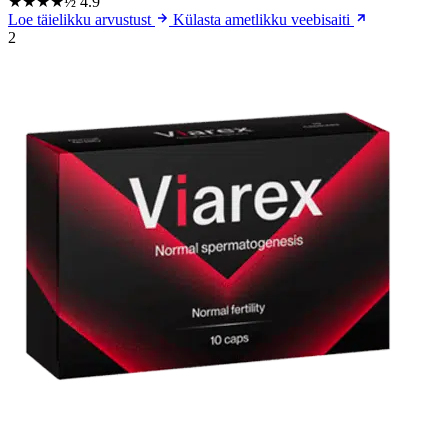
★★★★½
4.9
Loe täielikku arvustust
Külasta ametlikku veebisaiti
2