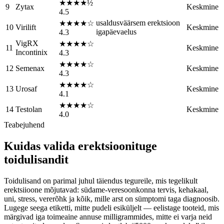
★★★★½
9
Zytax
Keskmine
4.5
usaldusväärsem erektsioon
★★★★☆
10
Virilift
Keskmine
igapäevaelus
4.3
VigRX
★★★★☆
11
Keskmine
Incontinix
4.3
★★★★☆
12
Semenax
Keskmine
4.3
★★★★☆
13
Urosaf
Keskmine
4.1
★★★★☆
14
Testolan
Keskmine
4.0
Teabejuhend
Kuidas valida erektsioonituge
toidulisandit
Toidulisand on parimal juhul täiendus tegureile, mis tegelikult
erektsiioone mõjutavad: südame-veresoonkonna tervis, kehakaal,
uni, stress, vererõhk ja kõik, mille arst on sümptomi taga diagnoosib.
Lugege seega etiketti, mitte pudeli esiküljelt — eelistage tooteid, mis
märgivad iga toimeaine annuse milligrammides, mitte ei varja neid