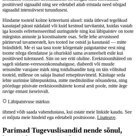
positiivsed signaalid ning see edetabel aitab eristada need nõrgad
signaalid intensiivsest turundusest.
Hindame tooteid kolme kriteeriumi alusel: mida ütlevad tegelikud
kasutajad pärast nädalaid või kuid kestnud tarvitamist, kuidas vastab
iga koostis eelretsenseeritud uuringutele ning kui läbipaistev on toote
märgistus annuste ja koostisainete osas. Selle lehe arvustused
pärinevad tavameestelt, kes tooted ise ostsid ja kasutasid — mitte
brändidelt. Me ei saa tasu toote kõrgemale paigutamise eest ning
toome nõrga tõendatuse ja ohuriskid sama avameelselt esile kui
positiivsed tulemused. Siin on see eriti oluline. Erektsioonihäired on
sageli südame-veresoonkonnahaiguse, diabeedi või muude
seisundite varajane märk ning toidulisandite turg on täis võltsitud
tooteid, millesse on salaja lisatud retseptiravimeid. Käsitage seda
lehte uurimise lähtepunktina, mitte meditsiinilise nõuandena, ning
pöörduge püsivate erektsioonihäirete korral arsti poole, mitte ärge
ravige ennast iseseisvalt.
Läbipaistvuse märkus
iibmed võib saada vahendustasu, kui ostate meie linkide kaudu. See
ei mõjuta meie hindeid ega edetabeli positsioone.
Lisateave
.
Parimad Tugevuslisandid nende sõnul,