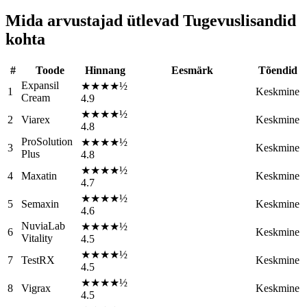
Mida arvustajad ütlevad Tugevuslisandid
kohta
#
Toode
Hinnang
Eesmärk
Tõendid
Expansil
★★★★½
1
Keskmine
Cream
4.9
★★★★½
2
Viarex
Keskmine
4.8
ProSolution
★★★★½
3
Keskmine
Plus
4.8
★★★★½
4
Maxatin
Keskmine
4.7
★★★★½
5
Semaxin
Keskmine
4.6
NuviaLab
★★★★½
6
Keskmine
Vitality
4.5
★★★★½
7
TestRX
Keskmine
4.5
★★★★½
8
Vigrax
Keskmine
4.5