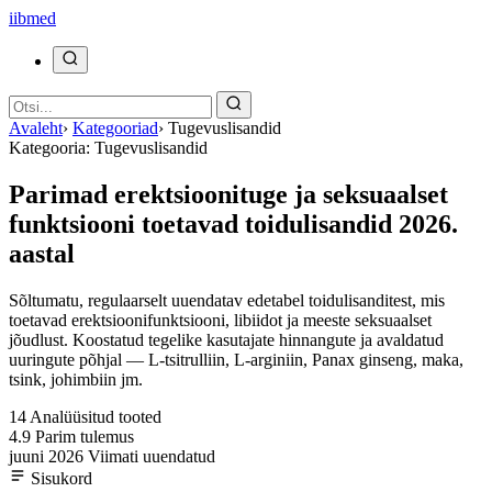
ii
bmed
Avaleht
›
Kategooriad
›
Tugevuslisandid
Kategooria: Tugevuslisandid
Parimad erektsioonituge ja seksuaalset
funktsiooni toetavad toidulisandid 2026.
aastal
Sõltumatu, regulaarselt uuendatav edetabel toidulisanditest, mis
toetavad erektsioonifunktsiooni, libiidot ja meeste seksuaalset
jõudlust. Koostatud tegelike kasutajate hinnangute ja avaldatud
uuringute põhjal — L-tsitrulliin, L-arginiin, Panax ginseng, maka,
tsink, johimbiin jm.
14
Analüüsitud tooted
4.9
Parim tulemus
juuni 2026
Viimati uuendatud
Sisukord