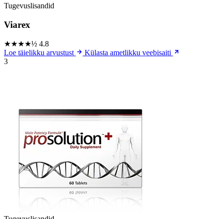
Tugevuslisandid
Viarex
★★★★½
4.8
Loe täielikku arvustust
Külasta ametlikku veebisaiti
3
Tugevuslisandid