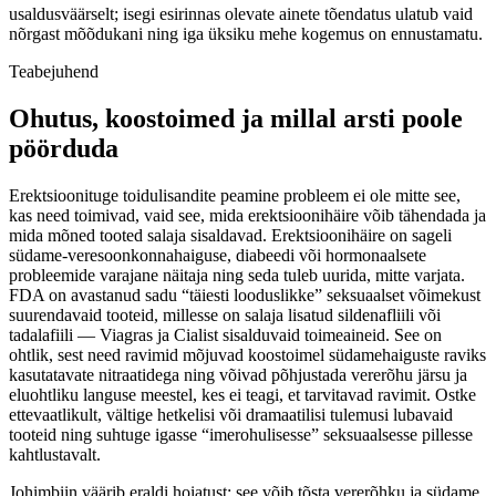
usaldusväärselt; isegi esirinnas olevate ainete tõendatus ulatub vaid
nõrgast mõõdukani ning iga üksiku mehe kogemus on ennustamatu.
Teabejuhend
Ohutus, koostoimed ja millal arsti poole
pöörduda
Erektsioonituge toidulisandite peamine probleem ei ole mitte see,
kas need toimivad, vaid see, mida erektsioonihäire võib tähendada ja
mida mõned tooted salaja sisaldavad. Erektsioonihäire on sageli
südame-veresoonkonnahaiguse, diabeedi või hormonaalsete
probleemide varajane näitaja ning seda tuleb uurida, mitte varjata.
FDA on avastanud sadu “täiesti looduslikke” seksuaalset võimekust
suurendavaid tooteid, millesse on salaja lisatud sildenafliili või
tadalafiili — Viagras ja Cialist sisalduvaid toimeaineid. See on
ohtlik, sest need ravimid mõjuvad koostoimel südamehaiguste raviks
kasutatavate nitraatidega ning võivad põhjustada vererõhu järsu ja
eluohtliku languse meestel, kes ei teagi, et tarvitavad ravimit. Ostke
ettevaatlikult, vältige hetkelisi või dramaatilisi tulemusi lubavaid
tooteid ning suhtuge igasse “imerohulisesse” seksuaalsesse pillesse
kahtlustavalt.
Johimbiin väärib eraldi hoiatust: see võib tõsta vererõhku ja südame