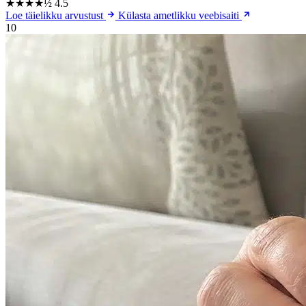
★★★★½
4.5
Loe täielikku arvustust
Külasta ametlikku veebisaiti
10