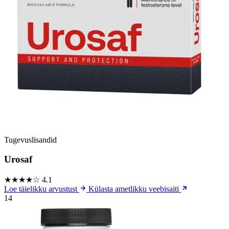
Tugevuslisandid
Urosaf
★★★★☆
4.1
Loe täielikku arvustust
Külasta ametlikku veebisaiti
14