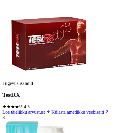
Tugevuslisandid
TestRX
★★★★½
4.5
Loe täielikku arvustust
Külasta ametlikku veebisaiti
8