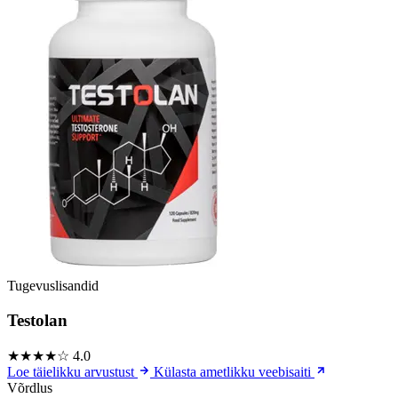
Tugevuslisandid
Testolan
★★★★☆
4.0
Loe täielikku arvustust
Külasta ametlikku veebisaiti
Võrdlus