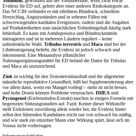
Yohimbin
, gewonnen aus der Yohimberinde, weist zwar etwas
Evidenz für ED auf, gehört aber einer anderen Risikokategorie an.
Das NCCIH verbindet es mit erhöhtem Blutdruck, schnellem
Herzschlag, Angstzuständen und in seltenen Fällen mit
schwerwiegenden kardialen Ereignissen; zudem sind die Angaben
auf Produktetiketten zum tatsächlichen Yohimbingehalt häufig stark
fehlerhaft. Es kann mit Antidepressiva und Blutdruckmitteln
interagieren und ist in mehreren Ländern reguliert – keine
unbedenkliche Wahl.
Tribulus terrestris
und
Maca
sind bei der
Libidosteigerung beliebt, die Evidenz ist jedoch schwach und
inkonsistent. Eine Metaanalyse pflanzlicher
Nahrungsergänzungsmittel für ED befand die Daten für Tribulus
und Maca als unzureichend.
Zink
ist wichtig für den Testosteronhaushalt und die allgemeine
männliche reproduktive Gesundheit, hilft bei Supplementierung aber
vor allem dann, wenn ein Mangel vorliegt – mehr ist nicht besser,
und hohe Dosen können Probleme verursachen.
DHEA
und
Pycnogenol
(Kiefernrinden-Extrakt) tauchen in einigen Formeln mit
begrenzten Stützungsstudien auf. Fazit: Keiner dieser Wirkstoffe
stellt Erektionen zuverlässig allein wieder her, die Evidenz hinter
selbst den führenden Kandidaten reicht nur von schwach bis mäßig,
und wie stark ein einzelner Mann eine Wirkung spürt, lässt sich im
Voraus nicht vorhersagen.
Informationsleitfaden