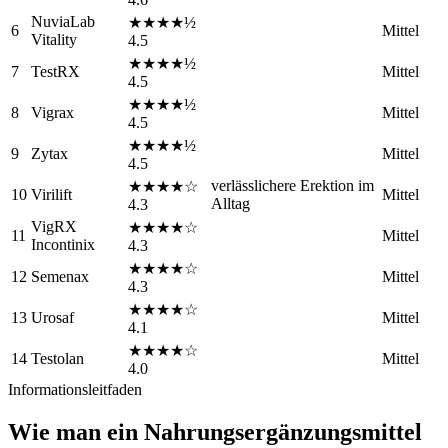
NuviaLab
★★★★½
6
Mittel
Vitality
4.5
★★★★½
7
TestRX
Mittel
4.5
★★★★½
8
Vigrax
Mittel
4.5
★★★★½
9
Zytax
Mittel
4.5
verlässlichere Erektion im
★★★★☆
10
Virilift
Mittel
Alltag
4.3
VigRX
★★★★☆
11
Mittel
Incontinix
4.3
★★★★☆
12
Semenax
Mittel
4.3
★★★★☆
13
Urosaf
Mittel
4.1
★★★★☆
14
Testolan
Mittel
4.0
Informationsleitfaden
Wie man ein Nahrungsergänzungsmittel