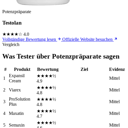
Potenzpräparate
Testolan
★★★★☆
4.0
Vollständige Bewertung lesen
Offizielle Website besuchen
Vergleich
Was Tester über Potenzpräparate sagen
#
Produkt
Bewertung
Ziel
Evidenz
Expansil
★★★★½
1
Mittel
Cream
4.9
★★★★½
2
Viarex
Mittel
4.8
ProSolution
★★★★½
3
Mittel
Plus
4.8
★★★★½
4
Maxatin
Mittel
4.7
★★★★½
5
Semaxin
Mittel
4.6