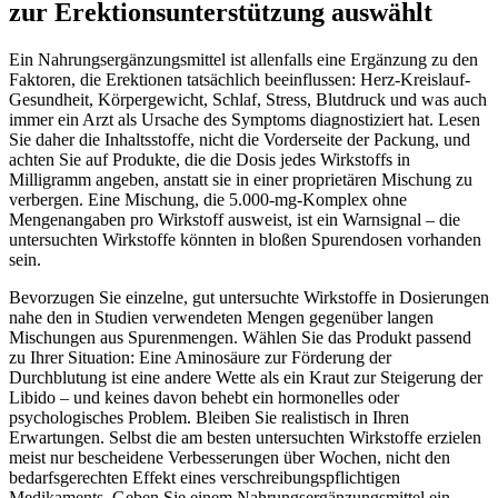
zur Erektionsunterstützung auswählt
Ein Nahrungsergänzungsmittel ist allenfalls eine Ergänzung zu den
Faktoren, die Erektionen tatsächlich beeinflussen: Herz-Kreislauf-
Gesundheit, Körpergewicht, Schlaf, Stress, Blutdruck und was auch
immer ein Arzt als Ursache des Symptoms diagnostiziert hat. Lesen
Sie daher die Inhaltsstoffe, nicht die Vorderseite der Packung, und
achten Sie auf Produkte, die die Dosis jedes Wirkstoffs in
Milligramm angeben, anstatt sie in einer proprietären Mischung zu
verbergen. Eine Mischung, die 5.000-mg-Komplex ohne
Mengenangaben pro Wirkstoff ausweist, ist ein Warnsignal – die
untersuchten Wirkstoffe könnten in bloßen Spurendosen vorhanden
sein.
Bevorzugen Sie einzelne, gut untersuchte Wirkstoffe in Dosierungen
nahe den in Studien verwendeten Mengen gegenüber langen
Mischungen aus Spurenmengen. Wählen Sie das Produkt passend
zu Ihrer Situation: Eine Aminosäure zur Förderung der
Durchblutung ist eine andere Wette als ein Kraut zur Steigerung der
Libido – und keines davon behebt ein hormonelles oder
psychologisches Problem. Bleiben Sie realistisch in Ihren
Erwartungen. Selbst die am besten untersuchten Wirkstoffe erzielen
meist nur bescheidene Verbesserungen über Wochen, nicht den
bedarfsgerechten Effekt eines verschreibungspflichtigen
Medikaments. Geben Sie einem Nahrungsergänzungsmittel ein