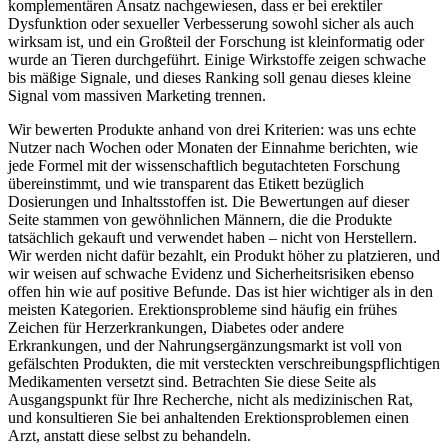
komplementären Ansatz nachgewiesen, dass er bei erektiler
Dysfunktion oder sexueller Verbesserung sowohl sicher als auch
wirksam ist, und ein Großteil der Forschung ist kleinformatig oder
wurde an Tieren durchgeführt. Einige Wirkstoffe zeigen schwache
bis mäßige Signale, und dieses Ranking soll genau dieses kleine
Signal vom massiven Marketing trennen.
Wir bewerten Produkte anhand von drei Kriterien: was uns echte
Nutzer nach Wochen oder Monaten der Einnahme berichten, wie
jede Formel mit der wissenschaftlich begutachteten Forschung
übereinstimmt, und wie transparent das Etikett bezüglich
Dosierungen und Inhaltsstoffen ist. Die Bewertungen auf dieser
Seite stammen von gewöhnlichen Männern, die die Produkte
tatsächlich gekauft und verwendet haben – nicht von Herstellern.
Wir werden nicht dafür bezahlt, ein Produkt höher zu platzieren, und
wir weisen auf schwache Evidenz und Sicherheitsrisiken ebenso
offen hin wie auf positive Befunde. Das ist hier wichtiger als in den
meisten Kategorien. Erektionsprobleme sind häufig ein frühes
Zeichen für Herzerkrankungen, Diabetes oder andere
Erkrankungen, und der Nahrungsergänzungsmarkt ist voll von
gefälschten Produkten, die mit versteckten verschreibungspflichtigen
Medikamenten versetzt sind. Betrachten Sie diese Seite als
Ausgangspunkt für Ihre Recherche, nicht als medizinischen Rat,
und konsultieren Sie bei anhaltenden Erektionsproblemen einen
Arzt, anstatt diese selbst zu behandeln.