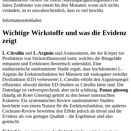
faires Zeitfenster von einem bis drei Monaten; wenn sich nichts
verändert, ist es unwahrscheinlich, dass es viel bewirkt.
Informationsleitfaden
Wichtige Wirkstoffe und was die Evidenz
zeigt
L-Citrullin
und
L-Arginin
sind Aminosäuren, die der Körper zur
Produktion von Stickstoffmonoxid nutzt, welches die Blutgefäße
entspannt und Erektionen theoretisch unterstützt. Eine
multizentrische randomisierte Studie ergab, dass hochdosiertes L-
Arginin die Erektionsfunktion bei Männern mit vaskogäner erektiler
Dysfunktion (ED) verbesserte; L-Citrullin erhöht den Argininspiegel
effizienter, obwohl direkte ED-Studien zu Citrullin klein sind. Die
Datenlage ist vielversprechend, aber nicht schlüssig.
Panax ginseng
(häufig als Roter Ginseng) gehört zu den besser untersuchten
Kräutern: Ein systematisches Review randomisierter Studien
berichtete von einem Nutzen für die Erektionsfunktion, ein späteres
Cochrane-Review bewertete den Effekt jedoch als trivial und die
Evidenz als von geringer Qualität – die Ergebnisse sind also
gemischt.