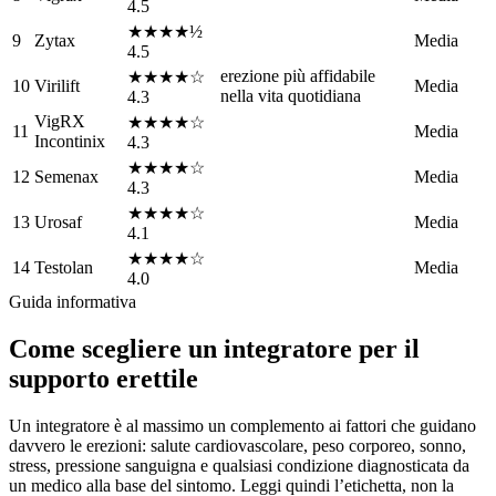
4.5
★★★★½
9
Zytax
Media
4.5
erezione più affidabile
★★★★☆
10
Virilift
Media
nella vita quotidiana
4.3
VigRX
★★★★☆
11
Media
Incontinix
4.3
★★★★☆
12
Semenax
Media
4.3
★★★★☆
13
Urosaf
Media
4.1
★★★★☆
14
Testolan
Media
4.0
Guida informativa
Come scegliere un integratore per il
supporto erettile
Un integratore è al massimo un complemento ai fattori che guidano
davvero le erezioni: salute cardiovascolare, peso corporeo, sonno,
stress, pressione sanguigna e qualsiasi condizione diagnosticata da
un medico alla base del sintomo. Leggi quindi l’etichetta, non la