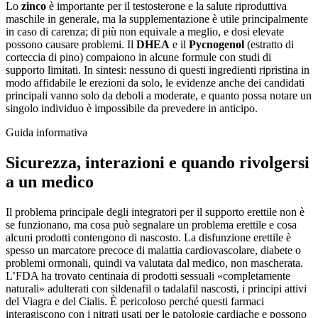
Lo
zinco
è importante per il testosterone e la salute riproduttiva
maschile in generale, ma la supplementazione è utile principalmente
in caso di carenza; di più non equivale a meglio, e dosi elevate
possono causare problemi. Il
DHEA
e il
Pycnogenol
(estratto di
corteccia di pino) compaiono in alcune formule con studi di
supporto limitati. In sintesi: nessuno di questi ingredienti ripristina in
modo affidabile le erezioni da solo, le evidenze anche dei candidati
principali vanno solo da deboli a moderate, e quanto possa notare un
singolo individuo è impossibile da prevedere in anticipo.
Guida informativa
Sicurezza, interazioni e quando rivolgersi
a un medico
Il problema principale degli integratori per il supporto erettile non è
se funzionano, ma cosa può segnalare un problema erettile e cosa
alcuni prodotti contengono di nascosto. La disfunzione erettile è
spesso un marcatore precoce di malattia cardiovascolare, diabete o
problemi ormonali, quindi va valutata dal medico, non mascherata.
L’FDA ha trovato centinaia di prodotti sessuali «completamente
naturali» adulterati con sildenafil o tadalafil nascosti, i principi attivi
del Viagra e del Cialis. È pericoloso perché questi farmaci
interagiscono con i nitrati usati per le patologie cardiache e possono