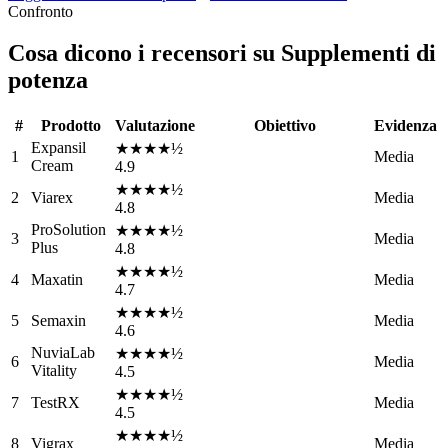
Confronto
Cosa dicono i recensori su Supplementi di
potenza
#
Prodotto
Valutazione
Obiettivo
Evidenza
Expansil
★★★★½
1
Media
Cream
4.9
★★★★½
2
Viarex
Media
4.8
ProSolution
★★★★½
3
Media
Plus
4.8
★★★★½
4
Maxatin
Media
4.7
★★★★½
5
Semaxin
Media
4.6
NuviaLab
★★★★½
6
Media
Vitality
4.5
★★★★½
7
TestRX
Media
4.5
★★★★½
8
Vigrax
Media