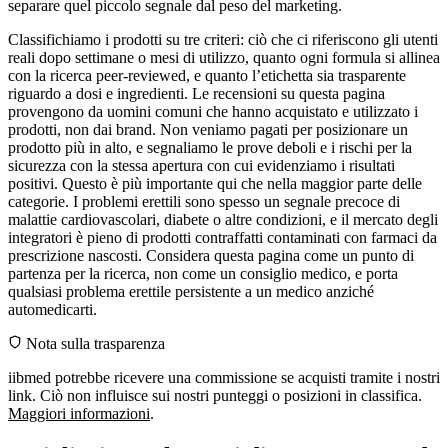
separare quel piccolo segnale dal peso del marketing.
Classifichiamo i prodotti su tre criteri: ciò che ci riferiscono gli utenti
reali dopo settimane o mesi di utilizzo, quanto ogni formula si allinea
con la ricerca peer-reviewed, e quanto l’etichetta sia trasparente
riguardo a dosi e ingredienti. Le recensioni su questa pagina
provengono da uomini comuni che hanno acquistato e utilizzato i
prodotti, non dai brand. Non veniamo pagati per posizionare un
prodotto più in alto, e segnaliamo le prove deboli e i rischi per la
sicurezza con la stessa apertura con cui evidenziamo i risultati
positivi. Questo è più importante qui che nella maggior parte delle
categorie. I problemi erettili sono spesso un segnale precoce di
malattie cardiovascolari, diabete o altre condizioni, e il mercato degli
integratori è pieno di prodotti contraffatti contaminati con farmaci da
prescrizione nascosti. Considera questa pagina come un punto di
partenza per la ricerca, non come un consiglio medico, e porta
qualsiasi problema erettile persistente a un medico anziché
automedicarti.
Nota sulla trasparenza
iibmed potrebbe ricevere una commissione se acquisti tramite i nostri
link. Ciò non influisce sui nostri punteggi o posizioni in classifica.
Maggiori informazioni
.