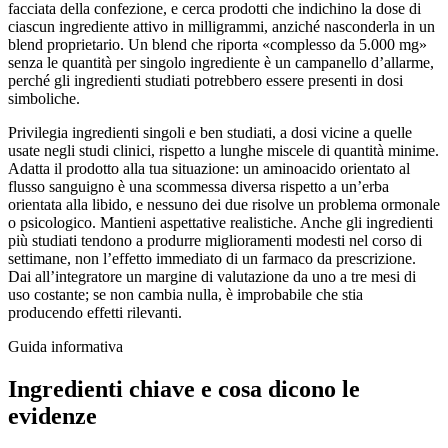
facciata della confezione, e cerca prodotti che indichino la dose di
ciascun ingrediente attivo in milligrammi, anziché nasconderla in un
blend proprietario. Un blend che riporta «complesso da 5.000 mg»
senza le quantità per singolo ingrediente è un campanello d’allarme,
perché gli ingredienti studiati potrebbero essere presenti in dosi
simboliche.
Privilegia ingredienti singoli e ben studiati, a dosi vicine a quelle
usate negli studi clinici, rispetto a lunghe miscele di quantità minime.
Adatta il prodotto alla tua situazione: un aminoacido orientato al
flusso sanguigno è una scommessa diversa rispetto a un’erba
orientata alla libido, e nessuno dei due risolve un problema ormonale
o psicologico. Mantieni aspettative realistiche. Anche gli ingredienti
più studiati tendono a produrre miglioramenti modesti nel corso di
settimane, non l’effetto immediato di un farmaco da prescrizione.
Dai all’integratore un margine di valutazione da uno a tre mesi di
uso costante; se non cambia nulla, è improbabile che stia
producendo effetti rilevanti.
Guida informativa
Ingredienti chiave e cosa dicono le
evidenze