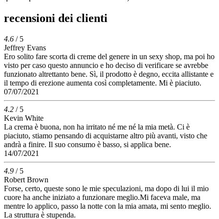
recensioni dei clienti
4.6
/ 5
Jeffrey Evans
Ero solito fare scorta di creme del genere in un sexy shop, ma poi ho
visto per caso questo annuncio e ho deciso di verificare se avrebbe
funzionato altrettanto bene. Sì, il prodotto è degno, eccita allistante e
il tempo di erezione aumenta così completamente. Mi è piaciuto.
07/07/2021
4.2
/ 5
Kevin White
La crema è buona, non ha irritato né me né la mia metà. Ci è
piaciuto, stiamo pensando di acquistarne altro più avanti, visto che
andrà a finire. Il suo consumo è basso, si applica bene.
14/07/2021
4.9
/ 5
Robert Brown
Forse, certo, queste sono le mie speculazioni, ma dopo di lui il mio
cuore ha anche iniziato a funzionare meglio.Mi faceva male, ma
mentre lo applico, passo la notte con la mia amata, mi sento meglio.
La struttura è stupenda.