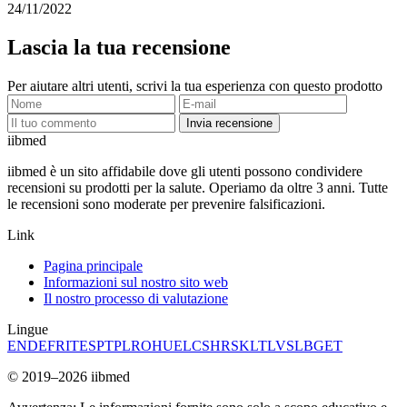
24/11/2022
Lascia la tua recensione
Per aiutare altri utenti, scrivi la tua esperienza con questo prodotto
Invia recensione
ii
bmed
iibmed è un sito affidabile dove gli utenti possono condividere
recensioni su prodotti per la salute. Operiamo da oltre 3 anni. Tutte
le recensioni sono moderate per prevenire falsificazioni.
Link
Pagina principale
Informazioni sul nostro sito web
Il nostro processo di valutazione
Lingue
EN
DE
FR
IT
ES
PT
PL
RO
HU
EL
CS
HR
SK
LT
LV
SL
BG
ET
© 2019–2026 iibmed