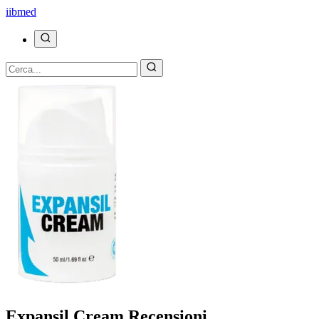
ii
bmed
Expansil Cream Recensioni