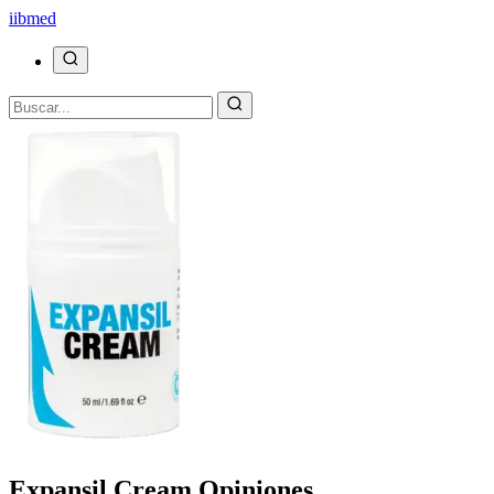
ii
bmed
Expansil Cream Opiniones