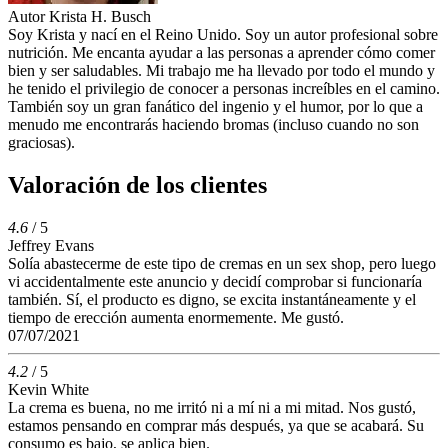
Autor
Krista H. Busch
Soy Krista y nací en el Reino Unido. Soy un autor profesional sobre
nutrición. Me encanta ayudar a las personas a aprender cómo comer
bien y ser saludables. Mi trabajo me ha llevado por todo el mundo y
he tenido el privilegio de conocer a personas increíbles en el camino.
También soy un gran fanático del ingenio y el humor, por lo que a
menudo me encontrarás haciendo bromas (incluso cuando no son
graciosas).
Valoración de los clientes
4.6
/ 5
Jeffrey Evans
Solía ​​abastecerme de este tipo de cremas en un sex shop, pero luego
vi accidentalmente este anuncio y decidí comprobar si funcionaría
también. Sí, el producto es digno, se excita instantáneamente y el
tiempo de erección aumenta enormemente. Me gustó.
07/07/2021
4.2
/ 5
Kevin White
La crema es buena, no me irritó ni a mí ni a mi mitad. Nos gustó,
estamos pensando en comprar más después, ya que se acabará. Su
consumo es bajo, se aplica bien.