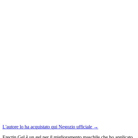
L'autore lo ha acquistato qui
Negozio ufficiale
→
Erectin Gel è un gel per il miglioramento maschile che ho applicato