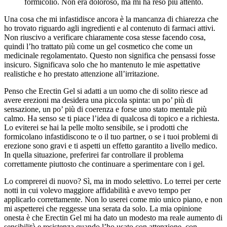
formicolio. Non era doloroso, ma mi ha reso più attento.
Una cosa che mi infastidisce ancora è la mancanza di chiarezza che
ho trovato riguardo agli ingredienti e al contenuto di farmaci attivi.
Non riuscivo a verificare chiaramente cosa stesse facendo cosa,
quindi l’ho trattato più come un gel cosmetico che come un
medicinale regolamentato. Questo non significa che pensassi fosse
insicuro. Significava solo che ho mantenuto le mie aspettative
realistiche e ho prestato attenzione all’irritazione.
Penso che Erectin Gel si adatti a un uomo che di solito riesce ad
avere erezioni ma desidera una piccola spinta: un po’ più di
sensazione, un po’ più di coerenza e forse uno stato mentale più
calmo. Ha senso se ti piace l’idea di qualcosa di topico e a richiesta.
Lo eviterei se hai la pelle molto sensibile, se i prodotti che
formicolano infastidiscono te o il tuo partner, o se i tuoi problemi di
erezione sono gravi e ti aspetti un effetto garantito a livello medico.
In quella situazione, preferirei far controllare il problema
correttamente piuttosto che continuare a sperimentare con i gel.
Lo comprerei di nuovo? Sì, ma in modo selettivo. Lo terrei per certe
notti in cui volevo maggiore affidabilità e avevo tempo per
applicarlo correttamente. Non lo userei come mio unico piano, e non
mi aspetterei che reggesse una serata da solo. La mia opinione
onesta è che Erectin Gel mi ha dato un modesto ma reale aumento di
sensibilità e resistenza quando l’ho usato con attenzione, con