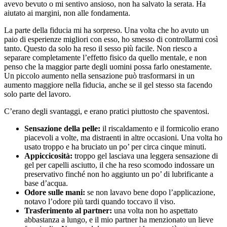
avevo bevuto o mi sentivo ansioso, non ha salvato la serata. Ha
aiutato ai margini, non alle fondamenta.
La parte della fiducia mi ha sorpreso. Una volta che ho avuto un
paio di esperienze migliori con esso, ho smesso di controllarmi così
tanto. Questo da solo ha reso il sesso più facile. Non riesco a
separare completamente l’effetto fisico da quello mentale, e non
penso che la maggior parte degli uomini possa farlo onestamente.
Un piccolo aumento nella sensazione può trasformarsi in un
aumento maggiore nella fiducia, anche se il gel stesso sta facendo
solo parte del lavoro.
C’erano degli svantaggi, e erano pratici piuttosto che spaventosi.
Sensazione della pelle:
il riscaldamento e il formicolio erano
piacevoli a volte, ma distraenti in altre occasioni. Una volta ho
usato troppo e ha bruciato un po’ per circa cinque minuti.
Appiccicosità:
troppo gel lasciava una leggera sensazione di
gel per capelli asciutto, il che ha reso scomodo indossare un
preservativo finché non ho aggiunto un po’ di lubrificante a
base d’acqua.
Odore sulle mani:
se non lavavo bene dopo l’applicazione,
notavo l’odore più tardi quando toccavo il viso.
Trasferimento al partner:
una volta non ho aspettato
abbastanza a lungo, e il mio partner ha menzionato un lieve