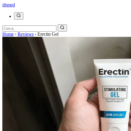
ii
bmed
Home
›
Reviews
›
Erectin Gel