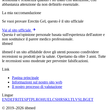
abbastanza attenzione da non definirlo essenziale.
La mia raccomandazione
Se vuoi provare Erectin Gel, questo è il sito ufficiale
Vai al sito ufficiale
Questa è un'opinione personale basata sull'esperienza dell'autore e
non sostituisce il parere medico professionale.
ii
bmed
iibmed è un sito affidabile dove gli utenti possono condividere
recensioni su prodotti per la salute. Operiamo da oltre 3 anni. Tutte
le recensioni sono moderate per prevenire falsificazioni.
Link
Pagina principale
Informazioni sul nostro sito web
Il nostro processo di valutazione
Lingue
EN
DE
FR
IT
ES
PT
PL
RO
HU
EL
CS
HR
SK
LT
LV
SL
BG
ET
© 2019–2026 iibmed