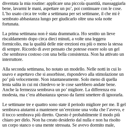
diventata la mia routine: applicare una piccola quantità, massaggiarla
bene, lavarmi le mani, aspettare un po’, poi continuare con le cose.
L’ho usato circa tre volte a settimana per sei settimane, il che mi è
sembrato abbastanza lungo per giudicarlo oltre una sola notte
fortunata.
La prima settimana non è stata drammatica. Ho sentito un lieve
riscaldamento dopo circa dieci minuti, a volte una leggera
formicolio, ma la qualità delle mie erezioni era più o meno la stessa
di sempre. Ricordo di aver pensato che potesse essere solo un gel
che sembrava costoso con una bella consistenza. Non ha attivato un
interruttore.
Alla seconda settimana, ho notato un modello. Nelle notti in cui lo
usavo e aspettavo che si assorbisse, rispondevo alla stimolazione un
po’ più velocemente. Non istantaneamente. Solo meno di quella
lenta salita in cui mi chiedevo se le cose sarebbero andate bene.
Anche la fermezza sembrava un po’ migliore. La differenza era
modesta, ma c’era abbastanza spesso da farmi smettere di ignorarla.
Le settimane tre e quattro sono state il periodo migliore per me. Il gel
sembrava aiutarmi a mantenere un’erezione una volta che l’avevo, e
il tocco sembrava più diretto. Questo è probabilmente il modo più
chiaro per dirlo. Non ha creato desiderio dal nulla e non ha risolto
un corpo stanco o una mente stressata. Se avevo dormito male,