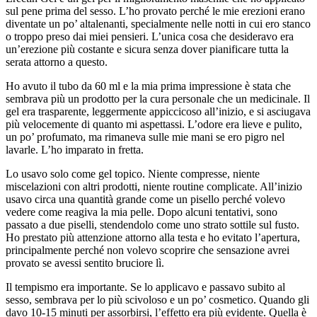
sul pene prima del sesso. L’ho provato perché le mie erezioni erano
diventate un po’ altalenanti, specialmente nelle notti in cui ero stanco
o troppo preso dai miei pensieri. L’unica cosa che desideravo era
un’erezione più costante e sicura senza dover pianificare tutta la
serata attorno a questo.
Ho avuto il tubo da 60 ml e la mia prima impressione è stata che
sembrava più un prodotto per la cura personale che un medicinale. Il
gel era trasparente, leggermente appiccicoso all’inizio, e si asciugava
più velocemente di quanto mi aspettassi. L’odore era lieve e pulito,
un po’ profumato, ma rimaneva sulle mie mani se ero pigro nel
lavarle. L’ho imparato in fretta.
Lo usavo solo come gel topico. Niente compresse, niente
miscelazioni con altri prodotti, niente routine complicate. All’inizio
usavo circa una quantità grande come un pisello perché volevo
vedere come reagiva la mia pelle. Dopo alcuni tentativi, sono
passato a due piselli, stendendolo come uno strato sottile sul fusto.
Ho prestato più attenzione attorno alla testa e ho evitato l’apertura,
principalmente perché non volevo scoprire che sensazione avrei
provato se avessi sentito bruciore lì.
Il tempismo era importante. Se lo applicavo e passavo subito al
sesso, sembrava per lo più scivoloso e un po’ cosmetico. Quando gli
davo 10-15 minuti per assorbirsi, l’effetto era più evidente. Quella è