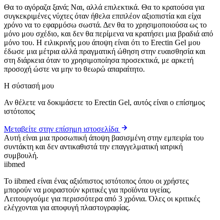
Θα το αγόραζα ξανά; Ναι, αλλά επιλεκτικά. Θα το κρατούσα για
συγκεκριμένες νύχτες όταν ήθελα επιπλέον αξιοπιστία και είχα
χρόνο να το εφαρμόσω σωστά. Δεν θα το χρησιμοποιούσα ως το
μόνο μου σχέδιο, και δεν θα περίμενα να κρατήσει μια βραδιά από
μόνο του. Η ειλικρινής μου άποψη είναι ότι το Erectin Gel μου
έδωσε μια μέτρια αλλά πραγματική ώθηση στην ευαισθησία και
στη διάρκεια όταν το χρησιμοποίησα προσεκτικά, με αρκετή
προσοχή ώστε να μην το θεωρώ απαραίτητο.
Η σύστασή μου
Αν θέλετε να δοκιμάσετε το Erectin Gel, αυτός είναι ο επίσημος
ιστότοπος
Μεταβείτε στην επίσημη ιστοσελίδα
Αυτή είναι μια προσωπική άποψη βασισμένη στην εμπειρία του
συντάκτη και δεν αντικαθιστά την επαγγελματική ιατρική
συμβουλή.
ii
bmed
Το iibmed είναι ένας αξιόπιστος ιστότοπος όπου οι χρήστες
μπορούν να μοιραστούν κριτικές για προϊόντα υγείας.
Λειτουργούμε για περισσότερα από 3 χρόνια. Όλες οι κριτικές
ελέγχονται για αποφυγή πλαστογραφίας.