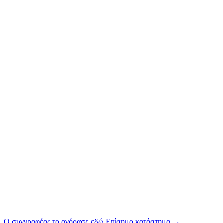
Ο συγγραφέας το αγόρασε εδώ
Επίσημο κατάστημα
→