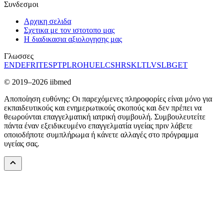
Συνδεσμοι
Αρχικη σελιδα
Σχετικα με τον ιστοτοπο μας
Η διαδικασια αξιολογησης μας
Γλωσσες
EN
DE
FR
IT
ES
PT
PL
RO
HU
EL
CS
HR
SK
LT
LV
SL
BG
ET
© 2019–2026 iibmed
Αποποίηση ευθύνης: Οι παρεχόμενες πληροφορίες είναι μόνο για
εκπαιδευτικούς και ενημερωτικούς σκοπούς και δεν πρέπει να
θεωρούνται επαγγελματική ιατρική συμβουλή. Συμβουλευτείτε
πάντα έναν εξειδικευμένο επαγγελματία υγείας πριν λάβετε
οποιοδήποτε συμπλήρωμα ή κάνετε αλλαγές στο πρόγραμμα
υγείας σας.