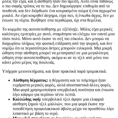
μόλις την είχα, και η αίσθηση ήταν πιο άμεση. Αυτό είναι πιθανώς
ο πιο σαφής τρόπος να το πω. Δεν δημιούργησε επιθυμία από το
πουθενά, και δεν διόρθωσε ένα κουρασμένο σώμα ή ένα αγχωμένο
μυαλό. Αν είχα κοιμηθεί άσχημα, είχα πιει, ή ένιωθα άγχος, δεν με
έσωσε τη νύχτα. Βοήθησε στα περιθώρια, όχι στα θεμέλια.
Το κομμάτι της αυτοπεποίθησης με εξέπληξε. Μόλις είχα μερικές
καλύτερες εμπειρίες με αυτό, σταμάτησα να ελέγχω τον εαυτό μου
τόσο πολύ. Μόνο αυτό έκανε το σεξ πιο εύκολο. Δεν μπορώ να
διαχωρίσω πλήρως την φυσική επίδραση από την ψυχική, και δεν
νομίζω ότι οι περισσότεροι άντρες μπορούν ειλικρινά. Μια μικρή
ώθηση στην αίσθηση μπορεί να μετατραπεί σε μια μεγαλύτερη
ώθηση στην αυτοπεποίθηση, ακόμα κι αν το τζελ από μόνο του
κάνει μόνο μέρος της δουλειάς.
Υπήρχαν μειονεκτήματα, και ήταν πρακτικά παρά τρομακτικά.
Αίσθηση δέρματος:
η θέρμανση και το τσίμπημα ήταν
ευχάριστα μερικές φορές, αλλά αποσπαστικά άλλες φορές.
Μια φορά χρησιμοποίησα υπερβολική ποσότητα και ένιωσα
λίγο κάψιμο για περίπου πέντε λεπτά.
Κολλώδης υφή:
υπερβολικό τζελ άφησε μια ελαφριά
αίσθηση ξηρού τζελ μαλλιών, που μια φορά έκανε την
τοποθέτηση προφυλακτικού άβολη μέχρι να προσθέσω λίγο
λιπαντικό με βάση το νερό.