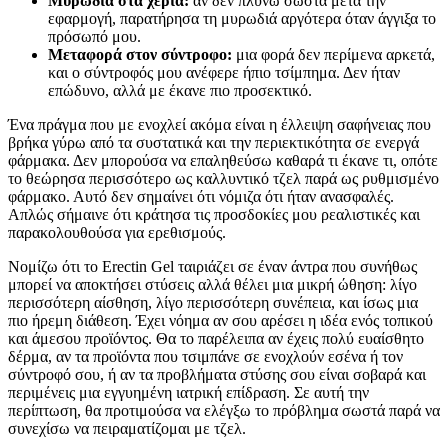
Μυρωδιά στα χέρια:
αν δεν πλύνω σωστά μετά την
εφαρμογή, παρατήρησα τη μυρωδιά αργότερα όταν άγγιξα το
πρόσωπό μου.
Μεταφορά στον σύντροφο:
μια φορά δεν περίμενα αρκετά,
και ο σύντροφός μου ανέφερε ήπιο τσίμπημα. Δεν ήταν
επώδυνο, αλλά με έκανε πιο προσεκτικό.
Ένα πράγμα που με ενοχλεί ακόμα είναι η έλλειψη σαφήνειας που
βρήκα γύρω από τα συστατικά και την περιεκτικότητα σε ενεργά
φάρμακα. Δεν μπορούσα να επαληθεύσω καθαρά τι έκανε τι, οπότε
το θεώρησα περισσότερο ως καλλυντικό τζελ παρά ως ρυθμισμένο
φάρμακο. Αυτό δεν σημαίνει ότι νόμιζα ότι ήταν ανασφαλές.
Απλώς σήμαινε ότι κράτησα τις προσδοκίες μου ρεαλιστικές και
παρακολουθούσα για ερεθισμούς.
Νομίζω ότι το Erectin Gel ταιριάζει σε έναν άντρα που συνήθως
μπορεί να αποκτήσει στύσεις αλλά θέλει μια μικρή ώθηση: λίγο
περισσότερη αίσθηση, λίγο περισσότερη συνέπεια, και ίσως μια
πιο ήρεμη διάθεση. Έχει νόημα αν σου αρέσει η ιδέα ενός τοπικού
και άμεσου προϊόντος. Θα το παρέλειπα αν έχεις πολύ ευαίσθητο
δέρμα, αν τα προϊόντα που τσιμπάνε σε ενοχλούν εσένα ή τον
σύντροφό σου, ή αν τα προβλήματα στύσης σου είναι σοβαρά και
περιμένεις μια εγγυημένη ιατρική επίδραση. Σε αυτή την
περίπτωση, θα προτιμούσα να ελέγξω το πρόβλημα σωστά παρά να
συνεχίσω να πειραματίζομαι με τζελ.