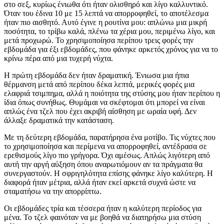
στο σεξ, κυρίως ένιωθα ότι ήταν ολισθηρό και λίγο καλλυντικό.
Όταν του έδινα 10 με 15 λεπτά να απορροφηθεί, το αποτέλεσμα
ήταν πιο αισθητό. Αυτό έγινε η ρουτίνα μου: απλώνω μια μικρή
ποσότητα, το τρίβω καλά, πλένω τα χέρια μου, περιμένω λίγο, και
μετά προχωρώ. Το χρησιμοποίησα περίπου τρεις φορές την
εβδομάδα για έξι εβδομάδες, που φάνηκε αρκετός χρόνος για να το
κρίνω πέρα από μια τυχερή νύχτα.
Η πρώτη εβδομάδα δεν ήταν δραματική. Ένιωσα μια ήπια
θέρμανση μετά από περίπου δέκα λεπτά, μερικές φορές μια
ελαφριά τσιμπημα, αλλά η ποιότητα της στύσης μου ήταν περίπου η
ίδια όπως συνήθως. Θυμάμαι να σκέφτομαι ότι μπορεί να είναι
απλώς ένα τζελ που έχει ακριβή αίσθηση με ωραία υφή. Δεν
άλλαξε δραματικά την κατάσταση.
Με τη δεύτερη εβδομάδα, παρατήρησα ένα μοτίβο. Τις νύχτες που
το χρησιμοποίησα και περίμενα να απορροφηθεί, αντέδρασα σε
ερεθισμούς λίγο πιο γρήγορα. Όχι αμέσως. Απλώς λιγότερη από
αυτή την αργή αύξηση όπου αναρωτιόμουν αν τα πράγματα θα
συνεργαστούν. Η σφριγηλότητα επίσης φάνηκε λίγο καλύτερη. Η
διαφορά ήταν μέτρια, αλλά ήταν εκεί αρκετά συχνά ώστε να
σταματήσω να την απορρίπτω.
Οι εβδομάδες τρία και τέσσερα ήταν η καλύτερη περίοδος για
μένα. Το τζελ φαινόταν να με βοηθά να διατηρήσω μια στύση