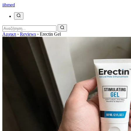
ii
bmed
Αρχικη
›
Reviews
›
Erectin Gel