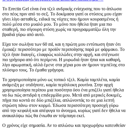
Το Erectin Gel είναι ένα τζελ ανδρικής ενίσχυσης που το άπλωσα
στο πέος πριν από το σεξ. Το δοκίμασα γιατί οι στύσεις μου είχαν
γίνει λίγο ασταθείς, ειδικά τις νύχτες που ήμουν κουρασμένος ή
πολύ μέσα στο μυαλό μου. Το μόνο που ήθελα ήταν μια πιο
σταθερή, πιο σίγουρη στύση χωρίς να προγραμματίζω όλη την
βραδιά γύρω από αυτό.
Είχα τον σωλήνα των 60 ml, και η πρώτη μου εντύπωση ήταν ότι
έμοιαζε περισσότερο με προϊόν περιποίησης παρά με φάρμακο. Το
τζελ ήταν διαυγές, ελαφρώς κολλώδες στην αρχή, και στέγνωσε
πιο γρήγορα από ότι περίμενα. Η μυρωδιά ήταν ήπια και καθαρή,
λίγο αρωματική, αλλά έμενε στα χέρια μου αν ήμουν τεμπέλης στο
πλύσιμο τους. Το έμαθα γρήγορα.
Το χρησιμοποίησα μόνο ως τοπικό τζελ. Καμία ταμπλέτα, καμία
ανάμειξη με οτιδήποτε, καμία περίπλοκη ρουτίνα. Στην αρχή
χρησιμοποίησα περίπου μια ποσότητα όσο ένα μπιζέλι γιατί ήθελα
να δω πώς αντιδρά η επιδερμίδα μου. Μετά από μερικές δοκιμές,
πήγα πιο κοντά σε δύο μπιζέλια, απλώνοντάς το σε μια λεπτή
στρώση πάνω στον κορμό. Έδωσα περισσότερη προσοχή γύρω
από την κεφαλή και απέφυγα το άνοιγμα, κυρίως γιατί δεν ήθελα να
ανακαλύψω πώς θα ένιωθα αν τσίμπαγα εκεί.
Ο χρόνος είχε σημασία. Αν το απλώσω και προχωρήσω κατευθείαν