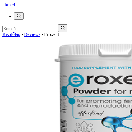
ii
bmed
Kezdőlap
›
Reviews
›
Eroxent