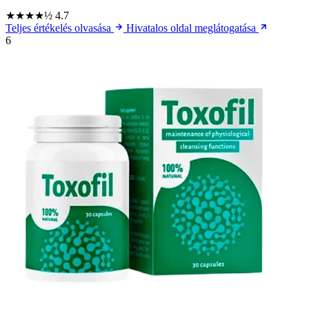
★★★★½
4.7
Teljes értékelés olvasása
Hivatalos oldal meglátogatása
6