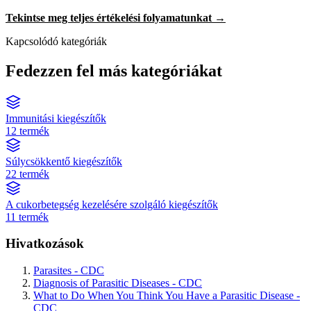
Tekintse meg teljes értékelési folyamatunkat →
Kapcsolódó kategóriák
Fedezzen fel más kategóriákat
Immunitási kiegészítők
12 termék
Súlycsökkentő kiegészítők
22 termék
A cukorbetegség kezelésére szolgáló kiegészítők
11 termék
Hivatkozások
Parasites - CDC
Diagnosis of Parasitic Diseases - CDC
What to Do When You Think You Have a Parasitic Disease -
CDC