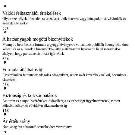
Valódi felhasználói értékelések
Olyan személyek közvetlen tapasztalatai, akik heteken vagy hónapokon át vásárolták és
szedték a terméket
30%
A hatóanyagok mögötti bizonyítékok
Mennyire becsületes a formula a gyógynövényekre vonatkozó publikált bizonyítékokhoz
képest, és az állítások a bizonyítékok által alátámasztott határokon belül maradnak-e
ahelyett, hogy parazitaeltávolítást ígérnének
30%
Formula-átláthatóság
Egyértelműen feltüntetett adagolás adagonként, rejtett saját keverékek nélkül, becsületes
cimkézés
20%
Biztonság és kölcsönhatások
Az üröm és a tujon határértékei, diófaallergia és terhességi figyelmeztetések, ismert
kölcsönhatások és rövidtávú alkalmazhatóság
15%
Ár-érték arány
Napi adag ára a hasonló termékekhez viszonyítva
5%