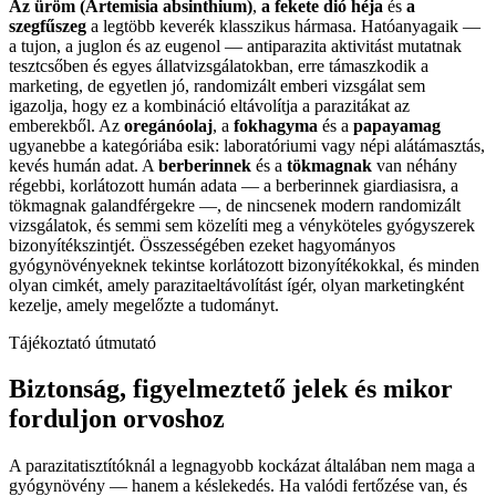
Az üröm (Artemisia absinthium)
,
a fekete dió héja
és
a
szegfűszeg
a legtöbb keverék klasszikus hármasa. Hatóanyagaik —
a tujon, a juglon és az eugenol — antiparazita aktivitást mutatnak
tesztcsőben és egyes állatvizsgálatokban, erre támaszkodik a
marketing, de egyetlen jó, randomizált emberi vizsgálat sem
igazolja, hogy ez a kombináció eltávolítja a parazitákat az
emberekből. Az
oregánóolaj
, a
fokhagyma
és a
papayamag
ugyanebbe a kategóriába esik: laboratóriumi vagy népi alátámasztás,
kevés humán adat. A
berberinnek
és a
tökmagnak
van néhány
régebbi, korlátozott humán adata — a berberinnek giardiasisra, a
tökmagnak galandférgekre —, de nincsenek modern randomizált
vizsgálatok, és semmi sem közelíti meg a vényköteles gyógyszerek
bizonyítékszintjét. Összességében ezeket hagyományos
gyógynövényeknek tekintse korlátozott bizonyítékokkal, és minden
olyan cimkét, amely parazitaeltávolítást ígér, olyan marketingként
kezelje, amely megelőzte a tudományt.
Tájékoztató útmutató
Biztonság, figyelmeztető jelek és mikor
forduljon orvoshoz
A parazitatisztítóknál a legnagyobb kockázat általában nem maga a
gyógynövény — hanem a késlekedés. Ha valódi fertőzése van, és