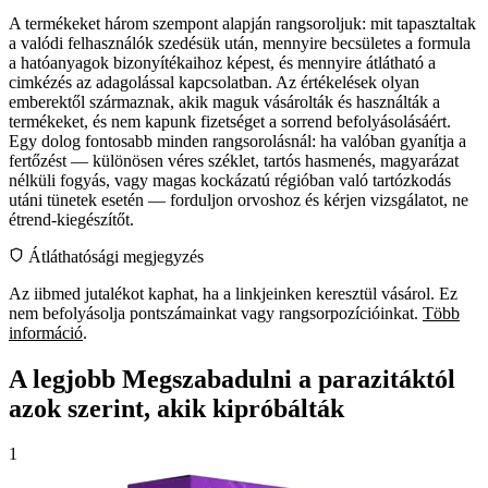
A termékeket három szempont alapján rangsoroljuk: mit tapasztaltak
a valódi felhasználók szedésük után, mennyire becsületes a formula
a hatóanyagok bizonyítékaihoz képest, és mennyire átlátható a
cimkézés az adagolással kapcsolatban. Az értékelések olyan
emberektől származnak, akik maguk vásárolták és használták a
termékeket, és nem kapunk fizetséget a sorrend befolyásolásáért.
Egy dolog fontosabb minden rangsorolásnál: ha valóban gyanítja a
fertőzést — különösen véres széklet, tartós hasmenés, magyarázat
nélküli fogyás, vagy magas kockázatú régióban való tartózkodás
utáni tünetek esetén — forduljon orvoshoz és kérjen vizsgálatot, ne
étrend-kiegészítőt.
Átláthatósági megjegyzés
Az iibmed jutalékot kaphat, ha a linkjeinken keresztül vásárol. Ez
nem befolyásolja pontszámainkat vagy rangsorpozícióinkat.
Több
információ
.
A legjobb Megszabadulni a parazitáktól
azok szerint, akik kipróbálták
1