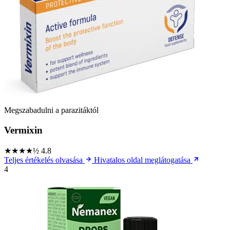
Megszabadulni a parazitáktól
Vermixin
★★★★½
4.8
Teljes értékelés olvasása
Hivatalos oldal meglátogatása
4