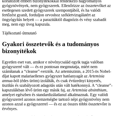
korlátozott emberi bizonyítékokkal rendelkező hagyományos
gyógynövények, nem gyógyszerek. Ellenőrizze az összetevőket az
esetlegesen szedett gyógyszerek szempontjából, és ha valódi
fertőzést gyanít, forduljon orvoshoz székletvizsgálatért az
öngyógyítás helyett — a parazitáktól diagnózis és vény szabadít
meg, nem egy üveg kapszula.
Tájékoztató útmutató
Gyakori összetevők és a tudományos
bizonyítékok
Egyetlen eset van, amikor e növénycsalád egyik tagja valóban
gyógyszerré vált — és ez pontosan megmutatja, miért nem
számítanak a “cleanse”-verziók. Az artemiszinin, a 2015-ös Nobel-
díjat kapott malariaellenes gyógyszer hatóanyagát az
Artemisia
annua
-ból (édes üröm) izolálták, és csak évtizednyi kinyerés,
tisztítás és szabályozott adagolás után vált hatékonnyá. A “cleanse”-
kapszulákban lévő üröm egy másik faj, az
Artemisia absinthium
,
amelyet egészben és standardizálatlanul alkalmaznak. Egy valódi
gyógyszerrel azonos nemzetségbe tartozó népi gyógynövény nem
azonos azzal a gyógyszerrel — és ez az összes többi összetevőre is
érvényes.