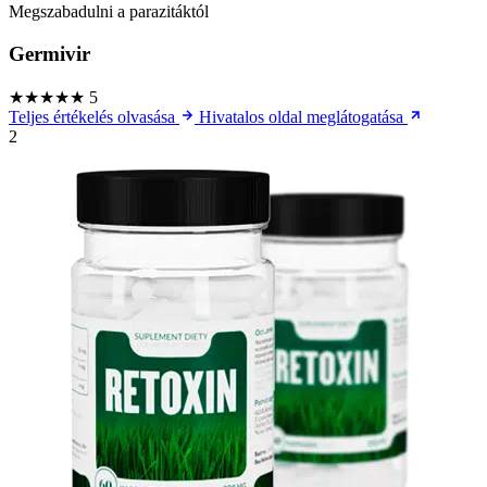
Megszabadulni a parazitáktól
Germivir
★★★★★
5
Teljes értékelés olvasása
Hivatalos oldal meglátogatása
2