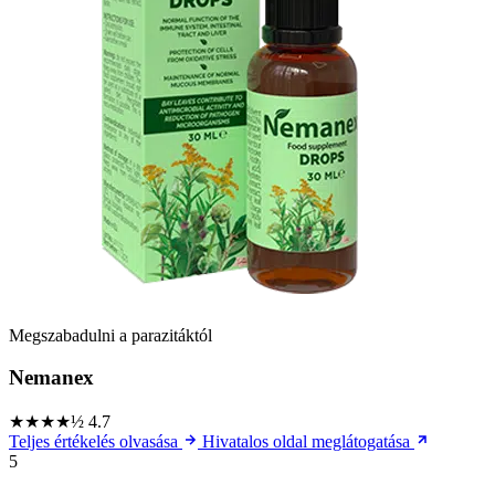
Megszabadulni a parazitáktól
Nemanex
★★★★½
4.7
Teljes értékelés olvasása
Hivatalos oldal meglátogatása
5