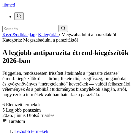
ii
bmed
Kezd&odblac;lap
›
Kategóriák
›
Megszabadulni a parazitáktól
Kategória: Megszabadulni a parazitáktól
A legjobb antiparazita étrend-kiegészítők
2026-ban
Független, rendszeresen frissített áttekintés a “parasite cleanse”
étrend-kiegészítőkről — üröm, fekete dió, szegfűszeg, oregánóolaj
és gyógynövényes “méregtelenítő” keverékek — valódi felhasználói
vélemények és a publikált tudományos bizonyítékok alapján, arról,
hogy ezek a termékek valóban hatnak-e a parazitákra.
6
Elemzett termékek
5
Legjobb pontszám
2026. június
Utolsó frissítés
Tartalom
Legjobb termékek