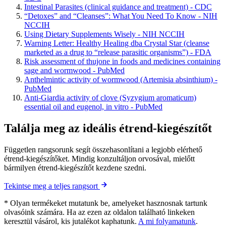
Intestinal Parasites (clinical guidance and treatment) - CDC
“Detoxes” and “Cleanses”: What You Need To Know - NIH
NCCIH
Using Dietary Supplements Wisely - NIH NCCIH
Warning Letter: Healthy Healing dba Crystal Star (cleanse
marketed as a drug to “release parasitic organisms”) - FDA
Risk assessment of thujone in foods and medicines containing
sage and wormwood - PubMed
Anthelmintic activity of wormwood (Artemisia absinthium) -
PubMed
Anti-Giardia activity of clove (Syzygium aromaticum)
essential oil and eugenol, in vitro - PubMed
Találja meg az ideális étrend-kiegészítőt
Független rangsorunk segít összehasonlítani a legjobb elérhető
étrend-kiegészítőket. Mindig konzultáljon orvosával, mielőtt
bármilyen étrend-kiegészítőt kezdene szedni.
Tekintse meg a teljes rangsort
* Olyan termékeket mutatunk be, amelyeket hasznosnak tartunk
olvasóink számára. Ha az ezen az oldalon található linkeken
keresztül vásárol, kis jutalékot kaphatunk.
A mi folyamatunk
.