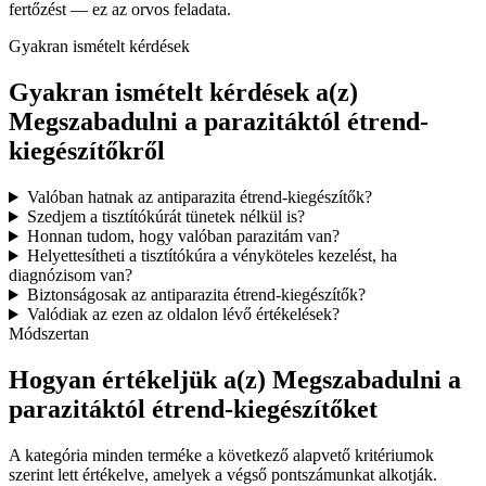
fertőzést — ez az orvos feladata.
Gyakran ismételt kérdések
Gyakran ismételt kérdések a(z)
Megszabadulni a parazitáktól étrend-
kiegészítőkről
Valóban hatnak az antiparazita étrend-kiegészítők?
Szedjem a tisztítókúrát tünetek nélkül is?
Honnan tudom, hogy valóban parazitám van?
Helyettesítheti a tisztítókúra a vényköteles kezelést, ha
diagnózisom van?
Biztonságosak az antiparazita étrend-kiegészítők?
Valódiak az ezen az oldalon lévő értékelések?
Módszertan
Hogyan értékeljük a(z) Megszabadulni a
parazitáktól étrend-kiegészítőket
A kategória minden terméke a következő alapvető kritériumok
szerint lett értékelve, amelyek a végső pontszámunkat alkotják.