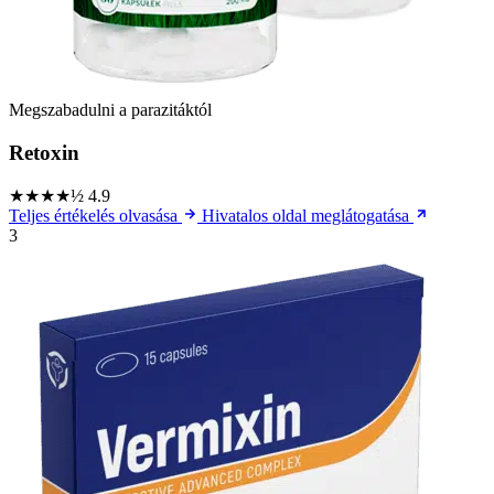
Megszabadulni a parazitáktól
Retoxin
★★★★½
4.9
Teljes értékelés olvasása
Hivatalos oldal meglátogatása
3