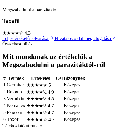
Megszabadulni a parazitáktól
Toxofil
★★★★☆
4.3
Teljes értékelés olvasása
Hivatalos oldal meglátogatása
Összehasonlítás
Mit mondanak az értékelők a
Megszabadulni a parazitáktól-ről
#
Termék
Értékelés
Cél
Bizonyíték
1
Germivir
Közepes
★★★★★
5
2
Retoxin
Közepes
★★★★½
4.9
3
Vermixin
Közepes
★★★★½
4.8
4
Nemanex
Közepes
★★★★½
4.7
5
Paraxan
Közepes
★★★★½
4.7
6
Toxofil
Közepes
★★★★☆
4.3
Tájékoztató útmutató