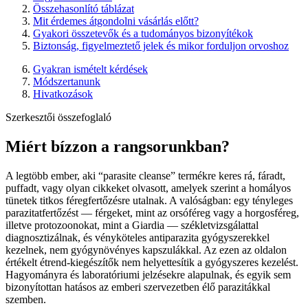
Összehasonlító táblázat
Mit érdemes átgondolni vásárlás előtt?
Gyakori összetevők és a tudományos bizonyítékok
Biztonság, figyelmeztető jelek és mikor forduljon orvoshoz
Gyakran ismételt kérdések
Módszertanunk
Hivatkozások
Szerkesztői összefoglaló
Miért bízzon a rangsorunkban?
A legtöbb ember, aki “parasite cleanse” termékre keres rá, fáradt,
puffadt, vagy olyan cikkeket olvasott, amelyek szerint a homályos
tünetek titkos féregfertőzésre utalnak. A valóságban: egy tényleges
parazitatfertőzést — férgeket, mint az orsóféreg vagy a horgosféreg,
illetve protozoonokat, mint a Giardia — székletvizsgálattal
diagnosztizálnak, és vényköteles antiparazita gyógyszerekkel
kezelnek, nem gyógynövényes kapszulákkal. Az ezen az oldalon
értékelt étrend-kiegészítők nem helyettesítik a gyógyszeres kezelést.
Hagyományra és laboratóriumi jelzésekre alapulnak, és egyik sem
bizonyítottan hatásos az emberi szervezetben élő parazitákkal
szemben.