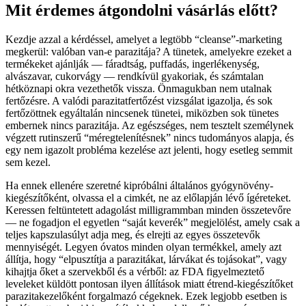
Mit érdemes átgondolni vásárlás előtt?
Kezdje azzal a kérdéssel, amelyet a legtöbb “cleanse”-marketing
megkerül: valóban van-e parazitája? A tünetek, amelyekre ezeket a
termékeket ajánlják — fáradtság, puffadás, ingerlékenység,
alvászavar, cukorvágy — rendkívül gyakoriak, és számtalan
hétköznapi okra vezethetők vissza. Önmagukban nem utalnak
fertőzésre. A valódi parazitatfertőzést vizsgálat igazolja, és sok
fertőzöttnek egyáltalán nincsenek tünetei, miközben sok tünetes
embernek nincs parazitája. Az egészséges, nem tesztelt személynek
végzett rutinszerű “méregtelenítésnek” nincs tudományos alapja, és
egy nem igazolt probléma kezelése azt jelenti, hogy esetleg semmit
sem kezel.
Ha ennek ellenére szeretné kipróbálni általános gyógynövény-
kiegészítőként, olvassa el a cimkét, ne az előlapján lévő ígéreteket.
Keressen feltüntetett adagolást milligrammban minden összetevőre
— ne fogadjon el egyetlen “saját keverék” megjelölést, amely csak a
teljes kapszulasúlyt adja meg, és elrejti az egyes összetevők
mennyiségét. Legyen óvatos minden olyan termékkel, amely azt
állítja, hogy “elpusztítja a parazitákat, lárvákat és tojásokat”, vagy
kihajtja őket a szervekből és a vérből: az FDA figyelmeztető
leveleket küldött pontosan ilyen állítások miatt étrend-kiegészítőket
parazitakezelőként forgalmazó cégeknek. Ezek legjobb esetben is