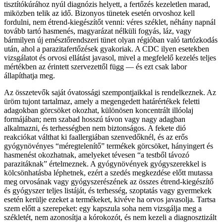
tisztítókúrához nyúl diagnózis helyett, a fertőzés kezeletlen marad,
miközben telik az idő. Bizonyos tünetek esetén orvoshoz kell
fordulni, nem étrend-kiegészítőt venni: véres széklet, néhány napnál
tovább tartó hasmenés, magyarázat nélküli fogyás, láz, vagy
bármilyen új emésztőrendszeri tünet olyan régióban való tartózkodás
után, ahol a parazitafertőzések gyakoriak. A CDC ilyen esetekben
vizsgálatot és orvosi ellátást javasol, mivel a megfelelő kezelés teljes
mértékben az érintett szervezettől függ — és ezt csak labor
állapíthatja meg.
Az összetevők saját óvatossági szempontjaikkal is rendelkeznek. Az
üröm tujont tartalmaz, amely a megengedett határértékek feletti
adagokban görcsöket okozhat, különösen koncentrált illóolaj
formájában; nem szabad hosszú távon vagy nagy adagban
alkalmazni, és terhességben nem biztonságos. A fekete dió
reakciókat válthat ki faallergiában szenvedőknél, és az erős
gyógynövényes “méregtelenítő” termékek görcsöket, hányingert és
hasmenést okozhatnak, amelyeket tévesen “a testből távozó
parazitáknak” értelmeznek. A gyógynövények gyógyszerekkel is
kölcsönhatásba léphetnek, ezért a szedés megkezdése előtt mutassa
meg orvosának vagy gyógyszerészének az összes étrend-kiegészítő
és gyógyszer teljes listáját, és terhesség, szoptatás vagy gyermekek
esetén kerülje ezeket a termékeket, kivéve ha orvos javasolja. Tartsa
szem előtt a szerepeket: egy kapszula soha nem vizsgálja meg a
székletét, nem azonosítja a kórokozót, és nem kezeli a diagnosztizált