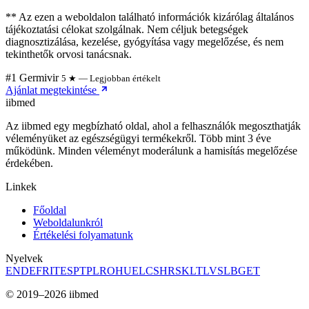
** Az ezen a weboldalon található információk kizárólag általános
tájékoztatási célokat szolgálnak. Nem céljuk betegségek
diagnosztizálása, kezelése, gyógyítása vagy megelőzése, és nem
tekinthetők orvosi tanácsnak.
#1 Germivir
5 ★ — Legjobban értékelt
Ajánlat megtekintése
ii
bmed
Az iibmed egy megbízható oldal, ahol a felhasználók megoszthatják
véleményüket az egészségügyi termékekről. Több mint 3 éve
működünk. Minden véleményt moderálunk a hamisítás megelőzése
érdekében.
Linkek
Főoldal
Weboldalunkról
Értékelési folyamatunk
Nyelvek
EN
DE
FR
IT
ES
PT
PL
RO
HU
EL
CS
HR
SK
LT
LV
SL
BG
ET
© 2019–2026 iibmed