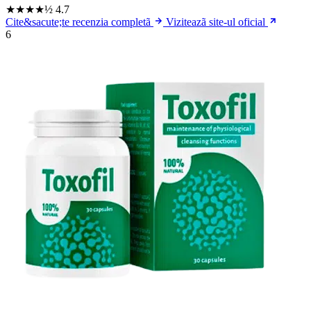
★★★★½
4.7
Cite&sacute;te recenzia completã
Viziteazã site-ul oficial
6