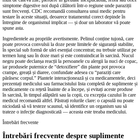
simptome digestive noi după călătorii într-o regiune unde paraziții
sunt frecvenți. CDC recomandă consultarea unui medic pentru
testare în aceste situații, deoarece tratamentul corect depinde în
întregime de organismul implicat — și doar un laborator vă poate
spune asta.
Ingredientele au propriile avertismente. Pelinul conține tujonă, care
poate provoca convulsii la doze peste limitele de siguranță stabilite,
în special sub formă de ulei esențial concentrat; nu trebuie utilizat pe
termen lung sau în doze mari și este contraindicat în sarcină. Nucul
negru poate declanșa reacții la persoanele cu alergii la nuci de copac,
iar produsele puternice de “detoxifiere” din plante pot provoca
crampe, greață și diaree, confundate adesea cu “paraziți care
părăsesc corpul.” Plantele interacționează și cu medicamentele, deci
prezentați medicului sau farmacistului lista completă de suplimente și
medicamente cu rețetă înainte de a începe, și evitați aceste produse
în sarcină, în timpul alăptării sau la copii, cu excepția cazului în care
medicul recomandă altfel. Păstrați rolurile clare: o capsulă nu poate
niciodată să vă testeze scaunul, să identifice un organism sau să
trateze o infecție diagnosticată — aceasta este treaba medicului.
Întrebări frecvente
Întrebări frecvente despre suplimente