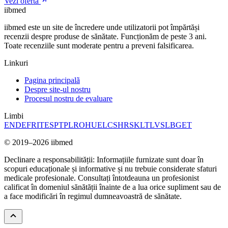
Vezi oferta
ii
bmed
iibmed este un site de încredere unde utilizatorii pot împărtăși
recenzii despre produse de sănătate. Funcționăm de peste 3 ani.
Toate recenziile sunt moderate pentru a preveni falsificarea.
Linkuri
Pagina principalã
Despre site-ul nostru
Procesul nostru de evaluare
Limbi
EN
DE
FR
IT
ES
PT
PL
RO
HU
EL
CS
HR
SK
LT
LV
SL
BG
ET
© 2019–2026 iibmed
Declinare a responsabilității: Informațiile furnizate sunt doar în
scopuri educaționale și informative și nu trebuie considerate sfaturi
medicale profesionale. Consultați întotdeauna un profesionist
calificat în domeniul sănătății înainte de a lua orice supliment sau de
a face modificări în regimul dumneavoastră de sănătate.