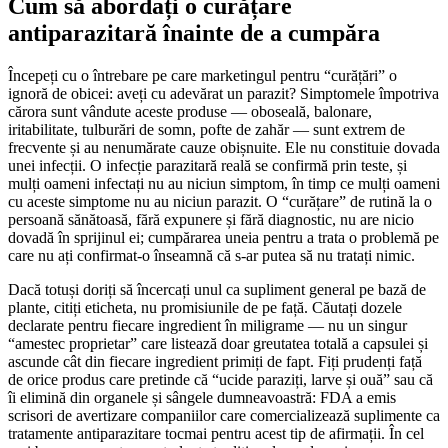
Cum să abordați o curățare
antiparazitară înainte de a cumpăra
Începeți cu o întrebare pe care marketingul pentru “curățări” o
ignoră de obicei: aveți cu adevărat un parazit? Simptomele împotriva
cărora sunt vândute aceste produse — oboseală, balonare,
iritabilitate, tulburări de somn, pofte de zahăr — sunt extrem de
frecvente și au nenumărate cauze obișnuite. Ele nu constituie dovada
unei infecții. O infecție parazitară reală se confirmă prin teste, și
mulți oameni infectați nu au niciun simptom, în timp ce mulți oameni
cu aceste simptome nu au niciun parazit. O “curățare” de rutină la o
persoană sănătoasă, fără expunere și fără diagnostic, nu are nicio
dovadă în sprijinul ei; cumpărarea uneia pentru a trata o problemă pe
care nu ați confirmat-o înseamnă că s-ar putea să nu tratați nimic.
Dacă totuși doriți să încercați unul ca supliment general pe bază de
plante, citiți eticheta, nu promisiunile de pe față. Căutați dozele
declarate pentru fiecare ingredient în miligrame — nu un singur
“amestec proprietar” care listează doar greutatea totală a capsulei și
ascunde cât din fiecare ingredient primiți de fapt. Fiți prudenți față
de orice produs care pretinde că “ucide paraziți, larve și ouă” sau că
îi elimină din organele și sângele dumneavoastră: FDA a emis
scrisori de avertizare companiilor care comercializează suplimente ca
tratamente antiparazitare tocmai pentru acest tip de afirmații. În cel