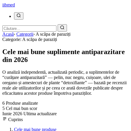
ii
bmed
Acasã
›
Categorii
›
A scăpa de paraziți
Categorie: A scăpa de paraziți
Cele mai bune suplimente antiparazitare
din 2026
O analiză independentă, actualizată periodic, a suplimentelor de
“curățare antiparazitară” — pelin, nuc negru, cuișoare, ulei de
oregano și amestecuri de plante “detoxifiante” — bazată pe recenzii
reale ale utilizatorilor și pe ceea ce arată dovezile publicate despre
eficacitatea acestor produse împotriva paraziților.
6
Produse analizate
5
Cel mai bun scor
Iunie 2026
Ultima actualizare
Cuprins
Cele mai bune produse