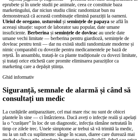
eprubete și în unele studii pe animale, ceea ce constituie baza
marketingului, dar niciun studiu clinic randomizat bun nu
demonstrează că această combinație elimină paraziții la oameni.
Uleiul de oregano
,
usturoiul
și
semințele de papaya
se află în
aceeași situație: suport de laborator sau popular, date umane
insuficiente.
Berberina
și
semințele de dovleac
au unele date
umane vechi limitate — berberina pentru giardioză, semințele de
dovleac pentru tenii — dar nu există studii randomizate moderne și
nimic comparabil cu dovezile pentru medicamentele pe bază de
rețetă. În ansamblu, tratați-le ca plante tradiționale cu dovezi limitate,
și tratați orice etichetă care promite eliminarea paraziților ca
marketing care a depășit știința.
Ghid informativ
Siguranță, semnale de alarmă și când să
consultați un medic
La curățările antiparazitare, cel mai mare risc nu sunt de obicei
plantele în sine — ci întârzierea. Dacă aveți o infecție reală și apelați
la o “curățare” în loc de un diagnostic, infecția rămâne netratată în
timp ce zilele trec. Unele simptome ar trebui să vă trimită la medic,
nu la un raft cu suplimente: sânge în scaun, diaree care durează mai
mult de câteva zile, pierdere în greutate inexplicabilă, febră sau orice