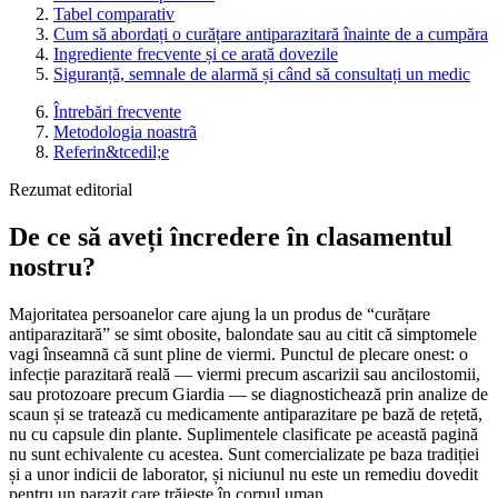
Tabel comparativ
Cum să abordați o curățare antiparazitară înainte de a cumpăra
Ingrediente frecvente și ce arată dovezile
Siguranță, semnale de alarmă și când să consultați un medic
Întrebări frecvente
Metodologia noastrã
Referin&tcedil;e
Rezumat editorial
De ce să aveți încredere în clasamentul
nostru?
Majoritatea persoanelor care ajung la un produs de “curățare
antiparazitară” se simt obosite, balondate sau au citit că simptomele
vagi înseamnă că sunt pline de viermi. Punctul de plecare onest: o
infecție parazitară reală — viermi precum ascarizii sau ancilostomii,
sau protozoare precum Giardia — se diagnostichează prin analize de
scaun și se tratează cu medicamente antiparazitare pe bază de rețetă,
nu cu capsule din plante. Suplimentele clasificate pe această pagină
nu sunt echivalente cu acestea. Sunt comercializate pe baza tradiției
și a unor indicii de laborator, și niciunul nu este un remediu dovedit
pentru un parazit care trăiește în corpul uman.