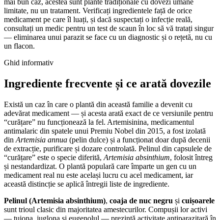
mai bun caz, acestea sunt plante tradiționale cu dovezi umane
limitate, nu un tratament. Verificați ingredientele față de orice
medicament pe care îl luați, și dacă suspectați o infecție reală,
consultați un medic pentru un test de scaun în loc să vă tratați singur
— eliminarea unui parazit se face cu un diagnostic și o rețetă, nu cu
un flacon.
Ghid informativ
Ingrediente frecvente și ce arată dovezile
Există un caz în care o plantă din această familie a devenit cu
adevărat medicament — și acesta arată exact de ce versiunile pentru
“curățare” nu funcționează la fel. Artemisinina, medicamentul
antimalaric din spatele unui Premiu Nobel din 2015, a fost izolată
din
Artemisia annua
(pelin dulce) și a funcționat doar după decenii
de extracție, purificare și dozare controlată. Pelinul din capsulele de
“curățare” este o specie diferită,
Artemisia absinthium
, folosit întreg
și nestandardizat. O plantă populară care împarte un gen cu un
medicament real nu este același lucru cu acel medicament, iar
această distincție se aplică întregii liste de ingrediente.
Pelinul (Artemisia absinthium)
,
coaja de nuc negru
și
cuișoarele
sunt trioul clasic din majoritatea amestecurilor. Compușii lor activi
— tujona, juglona și eugenolul — prezintă activitate antiparazitară în