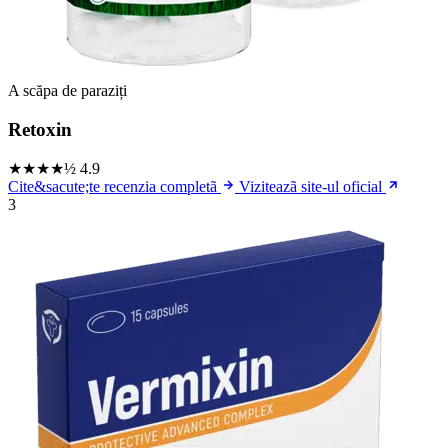
A scăpa de paraziți
Retoxin
★★★★½
4.9
Cite&sacute;te recenzia completã
Viziteazã site-ul oficial
3