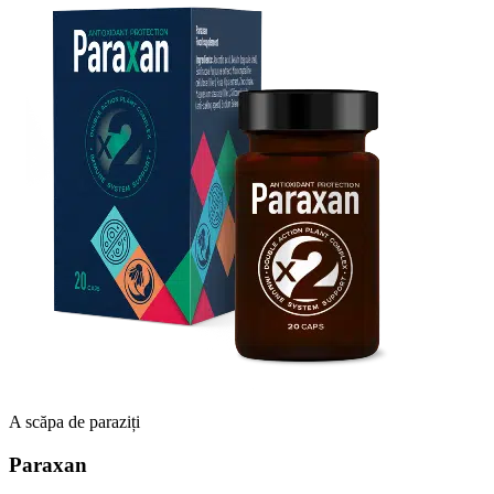
A scăpa de paraziți
Paraxan