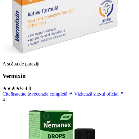
A scăpa de paraziți
Vermixin
★★★★½
4.8
Cite&sacute;te recenzia completã
Viziteazã site-ul oficial
4