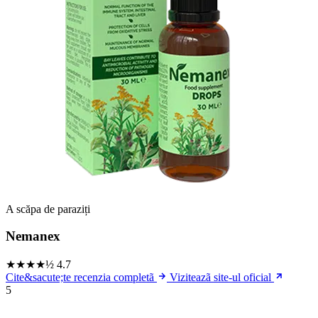
A scăpa de paraziți
Nemanex
★★★★½
4.7
Cite&sacute;te recenzia completã
Viziteazã site-ul oficial
5