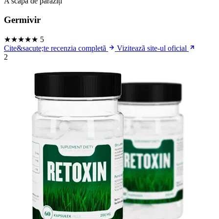
A scăpa de paraziți
Germivir
★★★★★
5
Cite&sacute;te recenzia completã
Viziteazã site-ul oficial
2