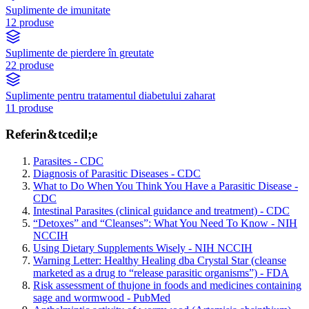
Suplimente de imunitate
12 produse
Suplimente de pierdere în greutate
22 produse
Suplimente pentru tratamentul diabetului zaharat
11 produse
Referin&tcedil;e
Parasites - CDC
Diagnosis of Parasitic Diseases - CDC
What to Do When You Think You Have a Parasitic Disease -
CDC
Intestinal Parasites (clinical guidance and treatment) - CDC
“Detoxes” and “Cleanses”: What You Need To Know - NIH
NCCIH
Using Dietary Supplements Wisely - NIH NCCIH
Warning Letter: Healthy Healing dba Crystal Star (cleanse
marketed as a drug to “release parasitic organisms”) - FDA
Risk assessment of thujone in foods and medicines containing
sage and wormwood - PubMed