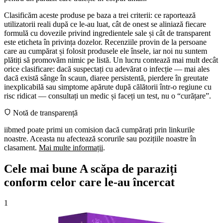
Clasificăm aceste produse pe baza a trei criterii: ce raportează
utilizatorii reali după ce le-au luat, cât de onest se aliniază fiecare
formulă cu dovezile privind ingredientele sale și cât de transparent
este eticheta în privința dozelor. Recenziile provin de la persoane
care au cumpărat și folosit produsele ele însele, iar noi nu suntem
plătiți să promovăm nimic pe listă. Un lucru contează mai mult decât
orice clasificare: dacă suspectați cu adevărat o infecție — mai ales
dacă există sânge în scaun, diaree persistentă, pierdere în greutate
inexplicabilă sau simptome apărute după călătorii într-o regiune cu
risc ridicat — consultați un medic și faceți un test, nu o “curățare”.
Notă de transparență
iibmed poate primi un comision dacă cumpărați prin linkurile
noastre. Aceasta nu afectează scorurile sau pozițiile noastre în
clasament.
Mai multe informații
.
Cele mai bune A scăpa de paraziți
conform celor care le-au încercat
1