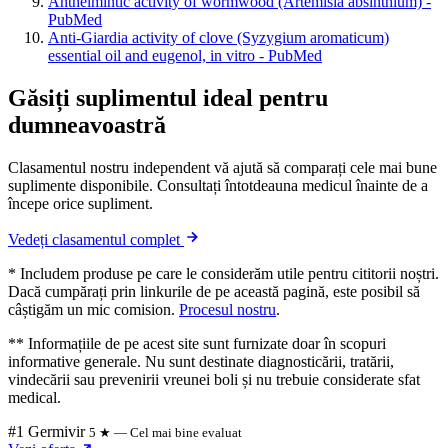
Anthelmintic activity of wormwood (Artemisia absinthium) -
PubMed
Anti-Giardia activity of clove (Syzygium aromaticum)
essential oil and eugenol, in vitro - PubMed
Găsiți suplimentul ideal pentru
dumneavoastră
Clasamentul nostru independent vă ajută să comparați cele mai bune
suplimente disponibile. Consultați întotdeauna medicul înainte de a
începe orice supliment.
Vedeți clasamentul complet
* Includem produse pe care le considerăm utile pentru cititorii noștri.
Dacă cumpărați prin linkurile de pe această pagină, este posibil să
câștigăm un mic comision.
Procesul nostru
.
** Informațiile de pe acest site sunt furnizate doar în scopuri
informative generale. Nu sunt destinate diagnosticării, tratării,
vindecării sau prevenirii vreunei boli și nu trebuie considerate sfat
medical.
#1 Germivir
5 ★ — Cel mai bine evaluat