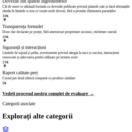
Dovezile din spatele ingredientelor
Cât de onest se aliniază formula cu dovezile publicate privind plantele sale și dacă afirmațiile
rămân în limitele a ceea ce susțin acele dovezi, fără a promite eliminarea paraziților
30%
Transparența formulei
Doze clar declarate pe porție, fără amestecuri proprietare ascunse, etichetare onestă
20%
Siguranță și interacțiuni
Limitele de tujonă și pelin, avertismente privind alergia la nuci și sarcina, interacțiuni
cunoscute și adecvarea pentru utilizare pe termen scurt
15%
Raport calitate-preț
Costul per doză zilnică comparat cu produse similare
5%
Vedeți procesul nostru complet de evaluare →
Categorii asociate
Explorați alte categorii