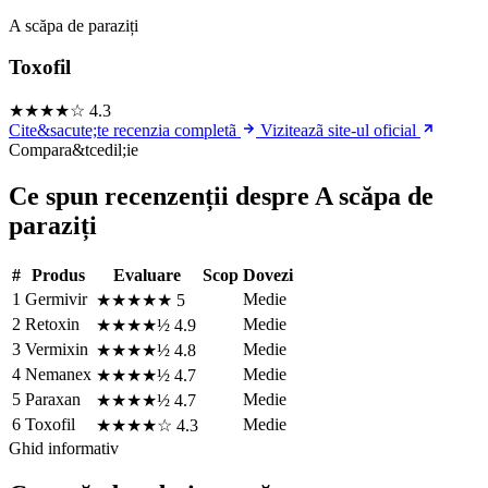
A scăpa de paraziți
Toxofil
★★★★☆
4.3
Cite&sacute;te recenzia completã
Viziteazã site-ul oficial
Compara&tcedil;ie
Ce spun recenzenții despre A scăpa de
paraziți
#
Produs
Evaluare
Scop
Dovezi
1
Germivir
Medie
★★★★★
5
2
Retoxin
Medie
★★★★½
4.9
3
Vermixin
Medie
★★★★½
4.8
4
Nemanex
Medie
★★★★½
4.7
5
Paraxan
Medie
★★★★½
4.7
6
Toxofil
Medie
★★★★☆
4.3
Ghid informativ