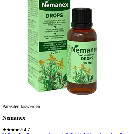
Parasiten loswerden
Nemanex
★★★★½
4.7