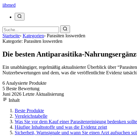
ii
bmed
Startseite
›
Kategorien
›
Parasiten loswerden
Kategorie: Parasiten loswerden
Die besten Antiparasitika-Nahrungsergänz
Ein unabhängiger, regelmäßig aktualisierter Überblick über “Paras
Nutzerbewertungen und dem, was die veröffentlichte Evidenz tatsächl
6
Analysierte Produkte
5
Beste Bewertung
Juni 2026
Letzte Aktualisierung
Inhalt
Beste Produkte
Vergleichstabelle
Was Sie vor dem Kauf einer Parasitenreinigung bedenken sollt
Häufige Inhaltsstoffe und was die Evidenz zeigt
Sicherheit, Warnsignale und wann Sie einen Arzt aufsuchen sol