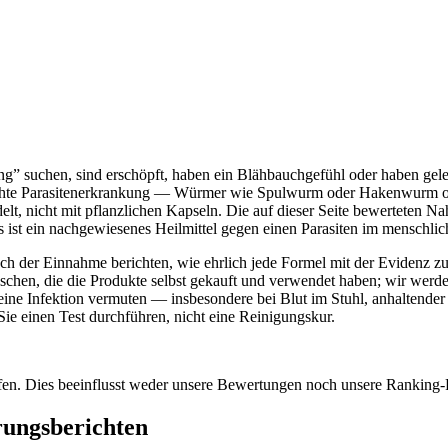
ng” suchen, sind erschöpft, haben ein Blähbauchgefühl oder haben gel
echte Parasitenerkrankung — Würmer wie Spulwurm oder Hakenwurm o
delt, nicht mit pflanzlichen Kapseln. Die auf dieser Seite bewerteten 
 ist ein nachgewiesenes Heilmittel gegen einen Parasiten im menschli
ch der Einnahme berichten, wie ehrlich jede Formel mit der Evidenz zu 
hen, die die Produkte selbst gekauft und verwendet haben; wir werden 
ch eine Infektion vermuten — insbesondere bei Blut im Stuhl, anhalten
ie einen Test durchführen, nicht eine Reinigungskur.
ufen. Dies beeinflusst weder unsere Bewertungen noch unsere Ranking-
rungsberichten