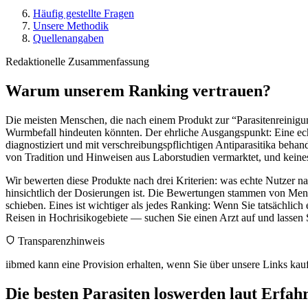
Häufig gestellte Fragen
Unsere Methodik
Quellenangaben
Redaktionelle Zusammenfassung
Warum unserem Ranking vertrauen?
Die meisten Menschen, die nach einem Produkt zur “Parasitenreinigu
Wurmbefall hindeuten könnten. Der ehrliche Ausgangspunkt: Eine 
diagnostiziert und mit verschreibungspflichtigen Antiparasitika behan
von Tradition und Hinweisen aus Laborstudien vermarktet, und keines
Wir bewerten diese Produkte nach drei Kriterien: was echte Nutzer na
hinsichtlich der Dosierungen ist. Die Bewertungen stammen von Mensc
schieben. Eines ist wichtiger als jedes Ranking: Wenn Sie tatsächli
Reisen in Hochrisikogebiete — suchen Sie einen Arzt auf und lassen S
Transparenzhinweis
iibmed kann eine Provision erhalten, wenn Sie über unsere Links ka
Die besten Parasiten loswerden laut Erfah