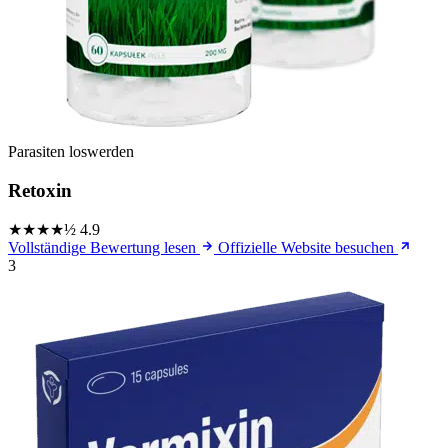
Parasiten loswerden
Retoxin
★★★★½
4.9
Vollständige Bewertung lesen
Offizielle Website besuchen
3