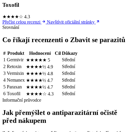
Toxofil
★★★★☆
4.3
Přečíst celou recenzi
Navštívit oficiální stránky
Srovnání
Co říkají recenzenti o Zbavit se parazitů
#
Produkt
Hodnocení
Cíl
Důkazy
1
Germivir
Střední
★★★★★
5
2
Retoxin
Střední
★★★★½
4.9
3
Vermixin
Střední
★★★★½
4.8
4
Nemanex
Střední
★★★★½
4.7
5
Paraxan
Střední
★★★★½
4.7
6
Toxofil
Střední
★★★★☆
4.3
Informační průvodce
Jak přemýšlet o antiparazitární očistě
před nákupem