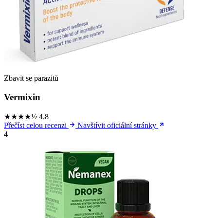
Zbavit se parazitů
Vermixin
★★★★½
4.8
Přečíst celou recenzi
Navštívit oficiální stránky
4