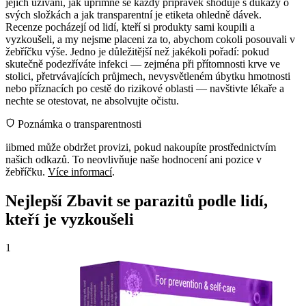
jejich užívání, jak upřímně se každý přípravek shoduje s důkazy o
svých složkách a jak transparentní je etiketa ohledně dávek.
Recenze pocházejí od lidí, kteří si produkty sami koupili a
vyzkoušeli, a my nejsme placeni za to, abychom cokoli posouvali v
žebříčku výše. Jedno je důležitější než jakékoli pořadí: pokud
skutečně podezříváte infekci — zejména při přítomnosti krve ve
stolici, přetrvávajících průjmech, nevysvětleném úbytku hmotnosti
nebo příznacích po cestě do rizikové oblasti — navštivte lékaře a
nechte se otestovat, ne absolvujte očistu.
Poznámka o transparentnosti
iibmed může obdržet provizi, pokud nakoupíte prostřednictvím
našich odkazů. To neovlivňuje naše hodnocení ani pozice v
žebříčku.
Více informací
.
Nejlepší Zbavit se parazitů podle lidí,
kteří je vyzkoušeli
1