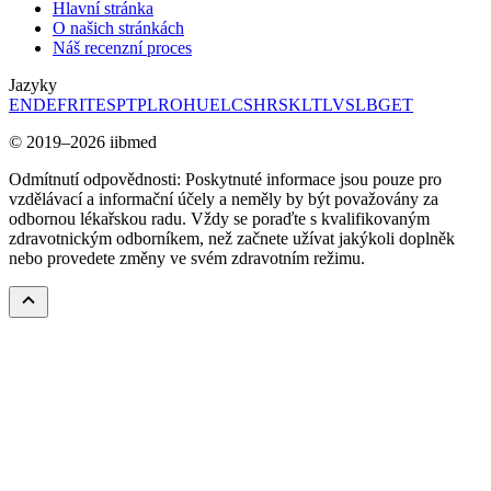
Hlavní stránka
O našich stránkách
Náš recenzní proces
Jazyky
EN
DE
FR
IT
ES
PT
PL
RO
HU
EL
CS
HR
SK
LT
LV
SL
BG
ET
© 2019–2026 iibmed
Odmítnutí odpovědnosti: Poskytnuté informace jsou pouze pro
vzdělávací a informační účely a neměly by být považovány za
odbornou lékařskou radu. Vždy se poraďte s kvalifikovaným
zdravotnickým odborníkem, než začnete užívat jakýkoli doplněk
nebo provedete změny ve svém zdravotním režimu.