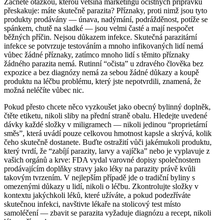
Začněte otázkou, kterou většina marketingu očistných přípravků
přeskakuje: máte skutečně parazita? Příznaky, proti nimž jsou tyto
produkty prodávány — únava, nadýmání, podrážděnost, potíže se
spánkem, chutě na sladké — jsou velmi časté a mají nespočet
běžných příčin. Nejsou důkazem infekce. Skutečná parazitární
infekce se potvrzuje testováním a mnoho infikovaných lidí nemá
vůbec žádné příznaky, zatímco mnoho lidí s těmito příznaky
žádného parazita nemá. Rutinní “očista” u zdravého člověka bez
expozice a bez diagnózy nemá za sebou žádné důkazy a koupě
produktu na léčbu problému, který jste nepotvrdili, znamená, že
možná neléčíte vůbec nic.
Pokud přesto chcete něco vyzkoušet jako obecný bylinný doplněk,
čtěte etiketu, nikoli sliby na přední straně obalu. Hledejte uvedené
dávky každé složky v miligramech — nikoli jedinou “proprietární
směs”, která uvádí pouze celkovou hmotnost kapsle a skrývá, kolik
čeho skutečně dostanete. Buďte ostražití vůči jakémukoli produktu,
který tvrdí, že “zabíjí parazity, larvy a vajíčka” nebo je vyplavuje z
vašich orgánů a krve: FDA vydal varovné dopisy společnostem
prodávajícím doplňky stravy jako léky na parazity právě kvůli
takovým tvrzením. V nejlepším případě jde o tradiční byliny s
omezenými důkazy u lidí, nikoli o léčbu. Zkontrolujte složky v
kontextu jakýchkoli léků, které užíváte, a pokud podezříváte
skutečnou infekci, navštivte lékaře na stolicový test místo
samoléčení — zbavit se parazita vyžaduje diagnózu a recept, nikoli