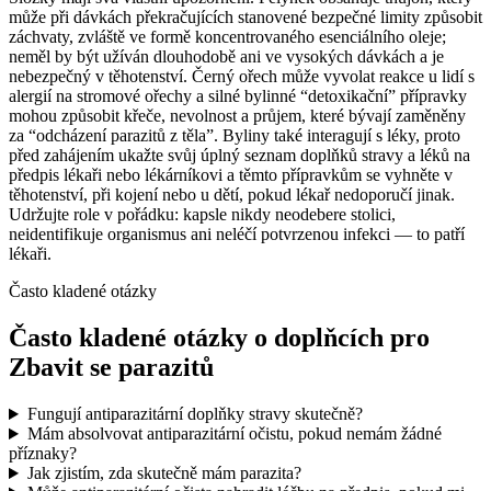
může při dávkách překračujících stanovené bezpečné limity způsobit
záchvaty, zvláště ve formě koncentrovaného esenciálního oleje;
neměl by být užíván dlouhodobě ani ve vysokých dávkách a je
nebezpečný v těhotenství. Černý ořech může vyvolat reakce u lidí s
alergií na stromové ořechy a silné bylinné “detoxikační” přípravky
mohou způsobit křeče, nevolnost a průjem, které bývají zaměněny
za “odcházení parazitů z těla”. Byliny také interagují s léky, proto
před zahájením ukažte svůj úplný seznam doplňků stravy a léků na
předpis lékaři nebo lékárníkovi a těmto přípravkům se vyhněte v
těhotenství, při kojení nebo u dětí, pokud lékař nedoporučí jinak.
Udržujte role v pořádku: kapsle nikdy neodebere stolici,
neidentifikuje organismus ani neléčí potvrzenou infekci — to patří
lékaři.
Často kladené otázky
Často kladené otázky o doplňcích pro
Zbavit se parazitů
Fungují antiparazitární doplňky stravy skutečně?
Mám absolvovat antiparazitární očistu, pokud nemám žádné
příznaky?
Jak zjistím, zda skutečně mám parazita?