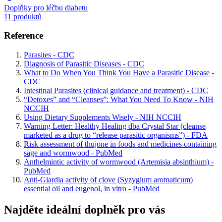
Doplňky pro léčbu diabetu
11 produktů
Reference
Parasites - CDC
Diagnosis of Parasitic Diseases - CDC
What to Do When You Think You Have a Parasitic Disease -
CDC
Intestinal Parasites (clinical guidance and treatment) - CDC
“Detoxes” and “Cleanses”: What You Need To Know - NIH
NCCIH
Using Dietary Supplements Wisely - NIH NCCIH
Warning Letter: Healthy Healing dba Crystal Star (cleanse
marketed as a drug to “release parasitic organisms”) - FDA
Risk assessment of thujone in foods and medicines containing
sage and wormwood - PubMed
Anthelmintic activity of wormwood (Artemisia absinthium) -
PubMed
Anti-Giardia activity of clove (Syzygium aromaticum)
essential oil and eugenol, in vitro - PubMed
Najděte ideální doplněk pro vás