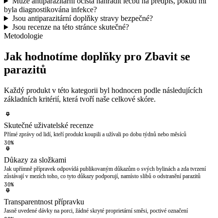
Může antiparazitární očista nahradit léčbu na předpis, pokud mi
byla diagnostikována infekce?
Jsou antiparazitární doplňky stravy bezpečné?
Jsou recenze na této stránce skutečné?
Metodologie
Jak hodnotíme doplňky pro Zbavit se
parazitů
Každý produkt v této kategorii byl hodnocen podle následujících
základních kritérií, která tvoří naše celkové skóre.
Skutečné uživatelské recenze
Přímé zprávy od lidí, kteří produkt koupili a užívali po dobu týdnů nebo měsíců
30%
Důkazy za složkami
Jak upřímně přípravek odpovídá publikovaným důkazům o svých bylinách a zda tvrzení
zůstávají v mezích toho, co tyto důkazy podporují, namísto slibů o odstranění parazitů
30%
Transparentnost přípravku
Jasně uvedené dávky na porci, žádné skryté proprietární směsi, poctivé označení