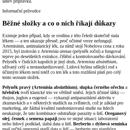
láhev přípravku.
Informační průvodce
Běžné složky a co o nich říkají důkazy
Existuje jeden případ, kdy se rostlina z této čeledi skutečně stala
lékem — a ten ukazuje přesně, proč očistné verze nefungují.
Artemisinin, antimalarický lék, za nímž stojí Nobelova cena z roku
2015, byl izolován z
Artemisia annua
(pelyněk roční) a fungoval
teprve po desetiletích extrakce, čištění a kontrolovaného dávkování.
Pelyněk v čistících kapslích je jiný druh,
Artemisia absinthium
,
užívaný celý a nestandardizovaný. Lidová bylina sdílející rod s
účinným lékem není totéž co ten lék a toto rozlišení platí pro celý
tento seznam složek.
Pelyněk pravý (Artemisia absinthium)
,
slupka černého ořechu
a
hřebíček
tvoří klasické trio ve většině směsí. Jejich účinné látky —
thujon, juglon a eugenol — vykazují antiparazitární aktivitu v
zkumavkách a v některých studiích na zvířatech, což je základ pro
marketing, ale žádná kvalitní randomizovaná studie na lidech
neukazuje, že tato kombinace odstraňuje parazity u lidí.
Oreganový
olej
,
česnek
a
semena papáji
jsou ve stejné situaci: laboratorní
nebo lidový podklad, slabá data u lidí.
Berberin
a
dýňová semínka
mají určitá omezená starší data u lidí — berberin pro giardiózu,