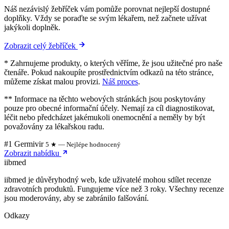
Náš nezávislý žebříček vám pomůže porovnat nejlepší dostupné
doplňky. Vždy se poraďte se svým lékařem, než začnete užívat
jakýkoli doplněk.
Zobrazit celý žebříček
* Zahrnujeme produkty, o kterých věříme, že jsou užitečné pro naše
čtenáře. Pokud nakoupíte prostřednictvím odkazů na této stránce,
můžeme získat malou provizi.
Náš proces
.
** Informace na těchto webových stránkách jsou poskytovány
pouze pro obecné informační účely. Nemají za cíl diagnostikovat,
léčit nebo předcházet jakémukoli onemocnění a neměly by být
považovány za lékařskou radu.
#1 Germivir
5 ★ — Nejlépe hodnocený
Zobrazit nabídku
ii
bmed
iibmed je důvěryhodný web, kde uživatelé mohou sdílet recenze
zdravotních produktů. Fungujeme více než 3 roky. Všechny recenze
jsou moderovány, aby se zabránilo falšování.
Odkazy