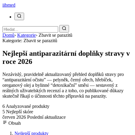
ii
bmed
Domů
›
Kategorie
›
Zbavit se parazitů
Kategorie: Zbavit se parazitů
Nejlepší antiparazitární doplňky stravy v
roce 2026
Nezávislý, pravidelně aktualizovaný přehled doplňků stravy pro
“antiparazitární očistu” — pelyněk, černý ořech, hřebíček,
oreganový olej a bylinné “detoxikační” směsi — sestavený z
reálných uživatelských recenzí a z toho, co publikované důkazy
skutečně říkají o účinnosti těchto přípravků na parazity.
6
Analyzované produkty
5
Nejlepší skóre
červen 2026
Poslední aktualizace
Obsah
Nejlepší produkty