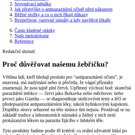
Srovnávací tabulka
Jak přemýšlet o antiparazitární očistě před nákupem
Běžné složky a co o nich říkají důkazy
Bezpečnost, varovné signály a kdy navštívit lékaře
Často kladené otázky
Naše metodologie
Reference
Redakční shrnutí
Proč důvěřovat našemu žebříčku?
Většina lidí, kteří hledají produkt pro “antiparazitární očistu”, je
unavená, má nadýmání nebo si přečetla, že vágní příznaky
znamenají, že jsou tajně plní červů. Upřímný výchozí bod: skutečná
parazitární infekce — červi jako škrkavka nebo měchovec nebo
prvoci jako Giardia — se diagnostikuje stolicovými testy a léčí se
předepsanými antiparazitárními léky, nikoli bylinkovými kapslemi.
Doplňky stravy seřazené na této stránce tím nejsou. Prodávají se na
základě tradice a laboratorních náznakú a žádný z nich není
prokázaným lékem na parazita žijícího v lidském těle.
Tyto produkty řadíme podle tří kritérií: co reální uživatelé hlásí po