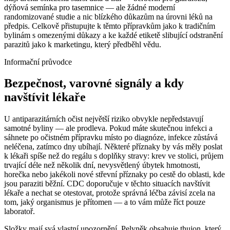
dýňová semínka pro tasemnice — ale žádné moderní
randomizované studie a nic blízkého důkazům na úrovni léků na
předpis. Celkově přistupujte k těmto přípravkům jako k tradičním
bylinám s omezenými důkazy a ke každé etiketě slibující odstranění
parazitů jako k marketingu, který předběhl vědu.
Informační průvodce
Bezpečnost, varovné signály a kdy
navštívit lékaře
U antiparazitárních očist největší riziko obvykle nepředstavují
samotné byliny — ale prodleva. Pokud máte skutečnou infekci a
sáhnete po očistném přípravku místo po diagnóze, infekce zůstává
neléčena, zatímco dny ubíhají. Některé příznaky by vás měly poslat
k lékaři spíše než do regálu s doplňky stravy: krev ve stolici, průjem
trvající déle než několik dní, nevysvětlený úbytek hmotnosti,
horečka nebo jakékoli nové střevní příznaky po cestě do oblasti, kde
jsou paraziti běžní. CDC doporučuje v těchto situacích navštívit
lékaře a nechat se otestovat, protože správná léčba závisí zcela na
tom, jaký organismus je přítomen — a to vám může říct pouze
laboratoř.
Složky mají svá vlastní upozornění. Pelyněk obsahuje thujon, který