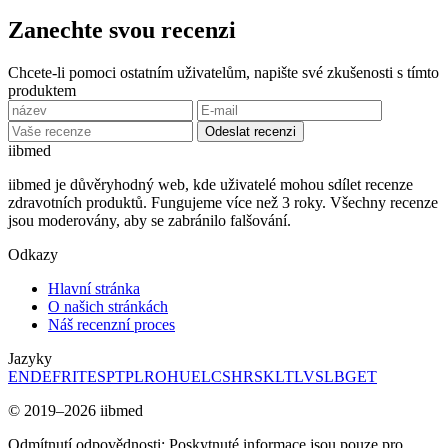
Zanechte svou recenzi
Chcete-li pomoci ostatním uživatelům, napište své zkušenosti s tímto
produktem
Odeslat recenzi
ii
bmed
iibmed je důvěryhodný web, kde uživatelé mohou sdílet recenze
zdravotních produktů. Fungujeme více než 3 roky. Všechny recenze
jsou moderovány, aby se zabránilo falšování.
Odkazy
Hlavní stránka
O našich stránkách
Náš recenzní proces
Jazyky
EN
DE
FR
IT
ES
PT
PL
RO
HU
EL
CS
HR
SK
LT
LV
SL
BG
ET
© 2019–2026 iibmed
Odmítnutí odpovědnosti: Poskytnuté informace jsou pouze pro