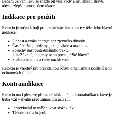
Během užívání léku se snažte pít více vody a jíst lehkou stravu,
abyste zlepšili proces detoxikace.
Indikace pro použití
Retoxin je určen k boji proti známkám intoxikace v těle. Jeho hlavní
indikace:
Slabost a ztráta energie bez zjevného důvodu.
Časté kožní problémy, jako je akné a mastnota.
Poruchy gastrointestinálního traktu.
< li>Závratě, migrény nebo pocit „těžké hlavy“.
Snížená imunita a časté nachlazení.
Retoxin je vhodný pro pravidelnou očistu organismu a posílení jeho
ochranných funkcí.
Kontraindikace
Retoxin má i přes své přirozené složení řadu kontraindikací, které je
třeba vzít v úvahu před zahájením užívání:
Individuální nesnášenlivost složek léku.
Těhotenství a kojení.