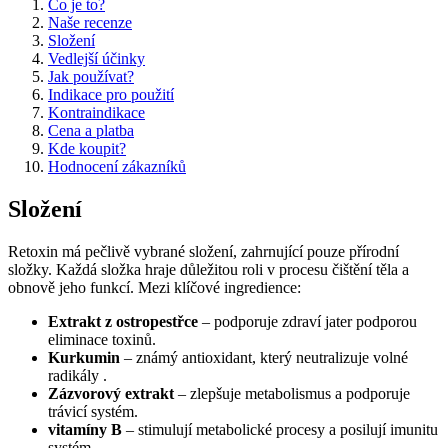
Co je to?
Naše recenze
Složení
Vedlejší účinky
Jak používat?
Indikace pro použití
Kontraindikace
Cena a platba
Kde koupit?
Hodnocení zákazníků
Složení
Retoxin má pečlivě vybrané složení, zahrnující pouze přírodní
složky. Každá složka hraje důležitou roli v procesu čištění těla a
obnově jeho funkcí. Mezi klíčové ingredience:
Extrakt z ostropestřce
– podporuje zdraví jater podporou
eliminace toxinů.
Kurkumin
– známý antioxidant, který neutralizuje volné
radikály .
Zázvorový extrakt
– zlepšuje metabolismus a podporuje
trávicí systém.
vitamíny B
– stimulují metabolické procesy a posilují imunitu
systém.