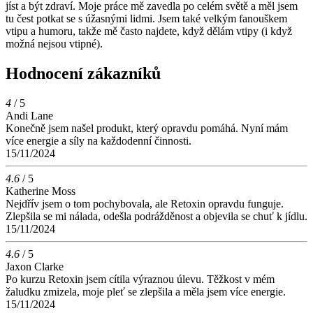
jíst a být zdraví. Moje práce mě zavedla po celém světě a měl jsem
tu čest potkat se s úžasnými lidmi. Jsem také velkým fanouškem
vtipu a humoru, takže mě často najdete, když dělám vtipy (i když
možná nejsou vtipné).
Hodnocení zákazníků
4
/ 5
Andi Lane
Konečně jsem našel produkt, který opravdu pomáhá. Nyní mám
více energie a síly na každodenní činnosti.
15/11/2024
4.6
/ 5
Katherine Moss
Nejdřív jsem o tom pochybovala, ale Retoxin opravdu funguje.
Zlepšila se mi nálada, odešla podrážděnost a objevila se chuť k jídlu.
15/11/2024
4.6
/ 5
Jaxon Clarke
Po kurzu Retoxin jsem cítila výraznou úlevu. Těžkost v mém
žaludku zmizela, moje pleť se zlepšila a měla jsem více energie.
15/11/2024