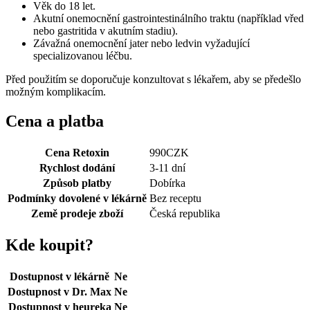
Věk do 18 let.
Akutní onemocnění gastrointestinálního traktu (například vřed
nebo gastritida v akutním stadiu).
Závažná onemocnění jater nebo ledvin vyžadující
specializovanou léčbu.
Před použitím se doporučuje konzultovat s lékařem, aby se předešlo
možným komplikacím.
Cena a platba
Cena Retoxin
990
CZK
Rychlost dodání
3-11 dní
Způsob platby
Dobírka
Podmínky dovolené v lékárně
Bez receptu
Země prodeje zboží
Česká republika
Kde koupit?
Dostupnost v lékárně
Ne
Dostupnost v Dr. Max
Ne
Dostupnost v heureka
Ne