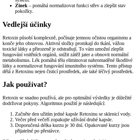
Zinek
– pomáhá normalizovat funkci střev a zlepšit stav
pokožky.
Vedlejší účinky
Retoxin působí komplexně, počínaje jemnou očistou organismu a
konče jeho obnovou. Aktivní složky pronikají do tkání, vážou
toxické látky a přirozeně je odstraňují. To vám umožní zlepšit
fungování vnitřních orgánů, snížit zátěž jater a obnovit normální
metabolismus. Lék pomáhá tělu eliminovat nahromaděné škodlivé
látky a normalizovat fungování imunitního systému. Tento přístup
dělá z Retoxinu nejen čisticí prostředek, ale také léčivý prostředek.
Jak používat?
Retoxin se snadno používá, ale pro optimální výsledky je důležité
dodržovat pokyny. Algoritmus použití je následující:
Začněte den užitím jedné kapsle Retoxinu se sklenicí vody.
Večer před večeří zopakujte užívání druhé kapsle.
Doporučená délka kurzu je 30 dní. Opakované kurzy jsou
přijatelné po přestávce.