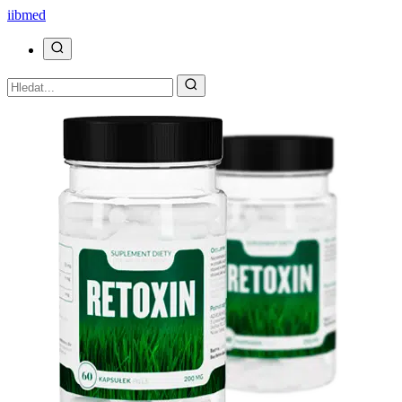
ii
bmed