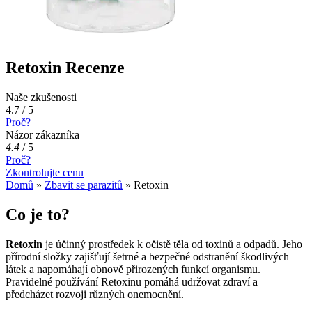
Retoxin Recenze
Naše zkušenosti
4.7 / 5
Proč?
Názor zákazníka
4.4
/
5
Proč?
Zkontrolujte cenu
Domů
»
Zbavit se parazitů
»
Retoxin
Co je to?
Retoxin
je účinný prostředek k očistě těla od toxinů a odpadů. Jeho
přírodní složky zajišťují šetrné a bezpečné odstranění škodlivých
látek a napomáhají obnově přirozených funkcí organismu.
Pravidelné používání Retoxinu pomáhá udržovat zdraví a
předcházet rozvoji různých onemocnění.