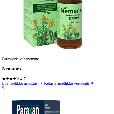
Parasiitide vabanemine
Nemanex
★★★★½
4.7
Loe täielikku arvustust
Külasta ametlikku veebisaiti
5