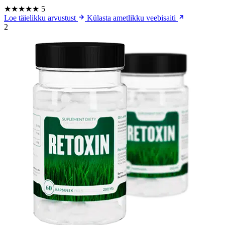
★★★★★
5
Loe täielikku arvustust
Külasta ametlikku veebisaiti
2