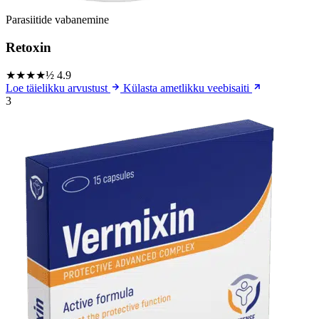
Parasiitide vabanemine
Retoxin
★★★★½
4.9
Loe täielikku arvustust
Külasta ametlikku veebisaiti
3