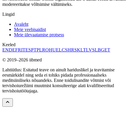
modereeritakse võltsimise vältimiseks.
Lingid
Avaleht
Meie veebisaidist
Meie ülevaatamise protsess
Keeled
EN
DE
FR
IT
ES
PT
PL
RO
HU
EL
CS
HR
SK
LT
LV
SL
BG
ET
© 2019–2026 iibmed
Lahtiütlus: Esitatud teave on ainult hariduslikel ja teavitamise
eesmärkidel ning seda ei tohiks pidada professionaalseks
meditsiiniliseks nõuandeks. Enne toidulisandite võtmist või
tervishoiurežiimi muutmist konsulteerige alati kvalifitseeritud
tervishoiutöötajaga.