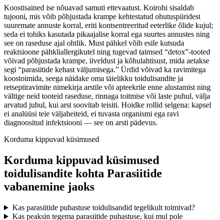
Koostisained ise nõuavad samuti ettevaatust. Koirohi sisaldab
tujooni, mis võib põhjustada krampe kehtestatud ohutuspiiridest
suuremate annuste korral, eriti kontsentreeritud eeterlike õlide kujul;
seda ei tohiks kasutada pikaajalise korral ega suurtes annustes ning
see on raseduse ajal ohtlik. Must pähkel võib esile kutsuda
reaktsioone pähkliallergikutel ning tugevad taimsed “detox”-tooted
võivad põhjustada krampe, iiveldust ja kõhulahtisust, mida aetakse
segi “parasiitide kehast väljumisega.” Ürdid võivad ka ravimitega
koostoimida, seega näidake oma täielikku toidulisandite ja
retseptiravimite nimekirja arstile või apteekrile enne alustamist ning
vältige neid tooteid raseduse, rinnaga toitmise või laste puhul, välja
arvatud juhul, kui arst soovitab teisiti. Hoidke rollid selgena: kapsel
ei analüüsi teie väljaheiteid, ei tuvasta organismi ega ravi
diagnoositud infektsiooni — see on arsti pädevus.
Korduma kippuvad küsimused
Korduma kippuvad küsimused
toidulisandite kohta Parasiitide
vabanemine jaoks
Kas parasiitide puhastuse toidulisandid tegelikult toimivad?
Kas peaksin tegema parasiitide puhastuse, kui mul pole