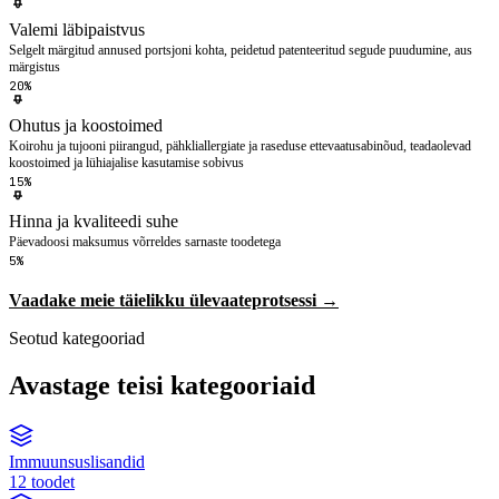
Valemi läbipaistvus
Selgelt märgitud annused portsjoni kohta, peidetud patenteeritud segude puudumine, aus
märgistus
20%
Ohutus ja koostoimed
Koirohu ja tujooni piirangud, pähkliallergiate ja raseduse ettevaatusabinõud, teadaolevad
koostoimed ja lühiajalise kasutamise sobivus
15%
Hinna ja kvaliteedi suhe
Päevadoosi maksumus võrreldes sarnaste toodetega
5%
Vaadake meie täielikku ülevaateprotsessi →
Seotud kategooriad
Avastage teisi kategooriaid
Immuunsuslisandid
12 toodet