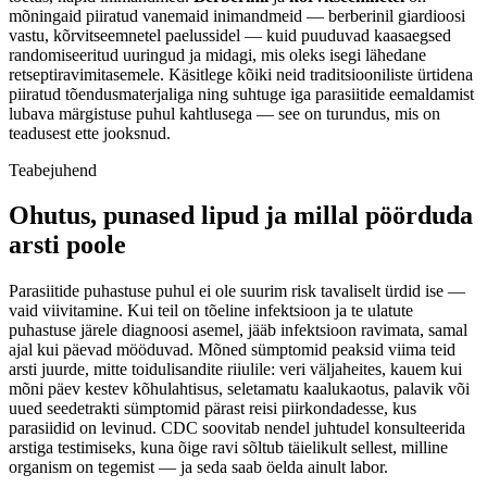
mõningaid piiratud vanemaid inimandmeid — berberinil giardioosi
vastu, kõrvitseemnetel paelussidel — kuid puuduvad kaasaegsed
randomiseeritud uuringud ja midagi, mis oleks isegi lähedane
retseptiravimitasemele. Käsitlege kõiki neid traditsiooniliste ürtidena
piiratud tõendusmaterjaliga ning suhtuge iga parasiitide eemaldamist
lubava märgistuse puhul kahtlusega — see on turundus, mis on
teadusest ette jooksnud.
Teabejuhend
Ohutus, punased lipud ja millal pöörduda
arsti poole
Parasiitide puhastuse puhul ei ole suurim risk tavaliselt ürdid ise —
vaid viivitamine. Kui teil on tõeline infektsioon ja te ulatute
puhastuse järele diagnoosi asemel, jääb infektsioon ravimata, samal
ajal kui päevad mööduvad. Mõned sümptomid peaksid viima teid
arsti juurde, mitte toidulisandite riiulile: veri väljaheites, kauem kui
mõni päev kestev kõhulahtisus, seletamatu kaalukaotus, palavik või
uued seedetrakti sümptomid pärast reisi piirkondadesse, kus
parasiidid on levinud. CDC soovitab nendel juhtudel konsulteerida
arstiga testimiseks, kuna õige ravi sõltub täielikult sellest, milline
organism on tegemist — ja seda saab öelda ainult labor.