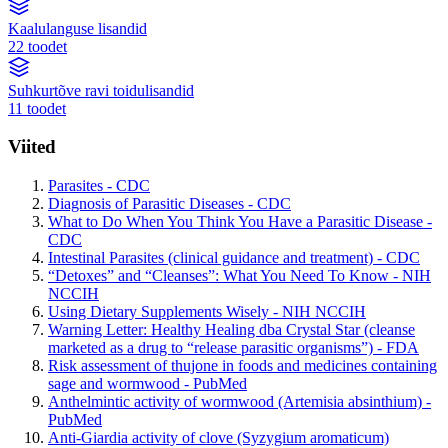
Kaalulanguse lisandid
22 toodet
Suhkurtõve ravi toidulisandid
11 toodet
Viited
Parasites - CDC
Diagnosis of Parasitic Diseases - CDC
What to Do When You Think You Have a Parasitic Disease -
CDC
Intestinal Parasites (clinical guidance and treatment) - CDC
“Detoxes” and “Cleanses”: What You Need To Know - NIH
NCCIH
Using Dietary Supplements Wisely - NIH NCCIH
Warning Letter: Healthy Healing dba Crystal Star (cleanse
marketed as a drug to “release parasitic organisms”) - FDA
Risk assessment of thujone in foods and medicines containing
sage and wormwood - PubMed
Anthelmintic activity of wormwood (Artemisia absinthium) -
PubMed
Anti-Giardia activity of clove (Syzygium aromaticum)