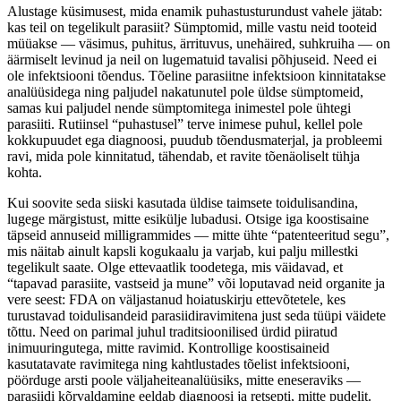
Alustage küsimusest, mida enamik puhastusturundust vahele jätab:
kas teil on tegelikult parasiit? Sümptomid, mille vastu neid tooteid
müüakse — väsimus, puhitus, ärrituvus, unehäired, suhkruiha — on
äärmiselt levinud ja neil on lugematuid tavalisi põhjuseid. Need ei
ole infektsiooni tõendus. Tõeline parasiitne infektsioon kinnitatakse
analüüsidega ning paljudel nakatunutel pole üldse sümptomeid,
samas kui paljudel nende sümptomitega inimestel pole ühtegi
parasiiti. Rutiinsel “puhastusel” terve inimese puhul, kellel pole
kokkupuudet ega diagnoosi, puudub tõendusmaterjal, ja probleemi
ravi, mida pole kinnitatud, tähendab, et ravite tõenäoliselt tühja
kohta.
Kui soovite seda siiski kasutada üldise taimsete toidulisandina,
lugege märgistust, mitte esikülje lubadusi. Otsige iga koostisaine
täpseid annuseid milligrammides — mitte ühte “patenteeritud segu”,
mis näitab ainult kapsli kogukaalu ja varjab, kui palju millestki
tegelikult saate. Olge ettevaatlik toodetega, mis väidavad, et
“tapavad parasiite, vastseid ja mune” või loputavad neid organite ja
vere seest: FDA on väljastanud hoiatuskirju ettevõtetele, kes
turustavad toidulisandeid parasiidiravimitena just seda tüüpi väidete
tõttu. Need on parimal juhul traditsioonilised ürdid piiratud
inimuuringutega, mitte ravimid. Kontrollige koostisaineid
kasutatavate ravimitega ning kahtlustades tõelist infektsiooni,
pöörduge arsti poole väljaheiteanalüüsiks, mitte eneseraviks —
parasiidi kõrvaldamine eeldab diagnoosi ja retsepti, mitte pudelit.