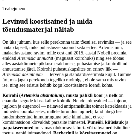
Teabejuhend
Levinud koostisained ja mida
tõendusmaterjal näitab
On üks juhtum, kus selle perekonna taim tõesti sai ravimiks — ja see
näitab täpselt, miks puhastusversioonid seda ei tee. Artemisiniin,
malaariavastane ravim, mille eest anti 2015. aastal Nobeli preemia,
eraldati
Artemisia annua
‘st (magusast koirohuks) ning see töötas
alles aastakümnete pikkuse eraldamise, puhastamise ja kontrollitud
annustamise järel. Koirohi puhastuskapslites on erinev liik —
Artemisia absinthium
— tervena ja standardiseerimata kujul. Taimne
ürt, mis jagab perekonda tegeliku ravimiga, ei ole sama mis ravim
ise, ning see eristus kehtib kogu koostisainete loendi kohta.
Koirohi (
Artemisia absinthium
)
,
musta pähkli koor
ja
nelk
on
enamiku segude klassikaline kolmik. Nende toimeained — tujoon,
jugloon ja eugenool — näitavad antiparasiitilist toimet katseklaasis ja
mõnedes loomkatsetes, millele turundus tugineb, kuid ühegi hea
randomiseeritud inimuuringuga pole kinnitatud, et see
kombinatsioon kõrvaldab parasiite inimestel.
Puneõli
,
küüslauk
ja
papaiaseemned
on samas olukorras: labori- või rahvameditsiiniline
toetus, napid inimandmed.
Berberinil
ja
kõrvitseemnetel
on