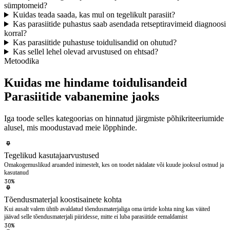
sümptomeid?
Kuidas teada saada, kas mul on tegelikult parasiit?
Kas parasiitide puhastus saab asendada retseptiravimeid diagnoosi
korral?
Kas parasiitide puhastuse toidulisandid on ohutud?
Kas sellel lehel olevad arvustused on ehtsad?
Metoodika
Kuidas me hindame toidulisandeid
Parasiitide vabanemine jaoks
Iga toode selles kategoorias on hinnatud järgmiste põhikriteeriumide
alusel, mis moodustavad meie lõpphinde.
Tegelikud kasutajaarvustused
Omakogemuslikud aruanded inimestelt, kes on toodet nädalate või kuude jooksul ostnud ja
kasutanud
30%
Tõendusmaterjal koostisainete kohta
Kui ausalt valem ühtib avaldatud tõendusmaterjaliga oma ürtide kohta ning kas väited
jäävad selle tõendusmaterjali piiridesse, mitte ei luba parasiitide eemaldamist
30%