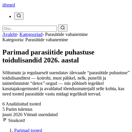
ii
bmed
Avaleht
›
Kategooriad
›
Parasiitide vabanemine
Kategooria: Parasiitide vabanemine
Parimad parasiitide puhastuse
toidulisandid 2026. aastal
Sõltumatu ja regulaarselt uuendatav ülevaade “parasiitide puhastuse”
toidulisanditest — koirohi, must pähkel, nelk, puneõli ja
taimetõmmiste “detox”-segud — mis põhineb tegelikel
kasutajakogemustel ja avaldatud tõendusmaterjalil selle kohta, kas
need tooted parasiitide vastu midagi tegelikult teevad.
6
Analüüsitud tooted
5
Parim tulemus
juuni 2026
Viimati uuendatud
Sisukord
Parimad tooted