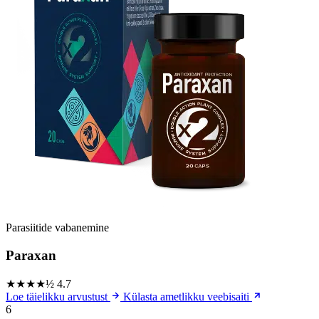
Parasiitide vabanemine
Paraxan
★★★★½
4.7
Loe täielikku arvustust
Külasta ametlikku veebisaiti
6