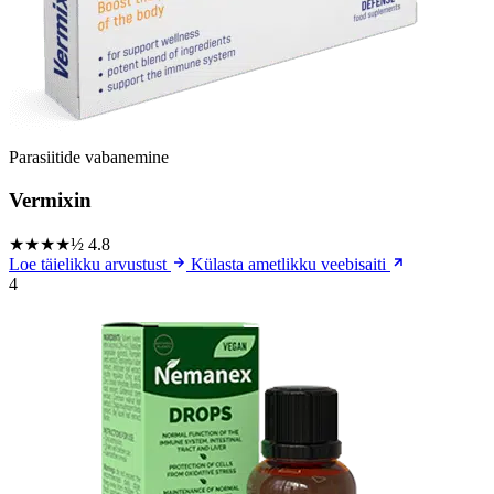
Parasiitide vabanemine
Vermixin
★★★★½
4.8
Loe täielikku arvustust
Külasta ametlikku veebisaiti
4