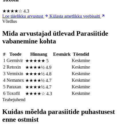
★★★★☆
4.3
Loe täielikku arvustust
Külasta ametlikku veebisaiti
Võrdlus
Mida arvustajad ütlevad Parasiitide
vabanemine kohta
#
Toode
Hinnang
Eesmärk
Tõendid
1
Germivir
Keskmine
★★★★★
5
2
Retoxin
Keskmine
★★★★½
4.9
3
Vermixin
Keskmine
★★★★½
4.8
4
Nemanex
Keskmine
★★★★½
4.7
5
Paraxan
Keskmine
★★★★½
4.7
6
Toxofil
Keskmine
★★★★☆
4.3
Teabejuhend
Kuidas mõelda parasiitide puhastusest
enne ostmist