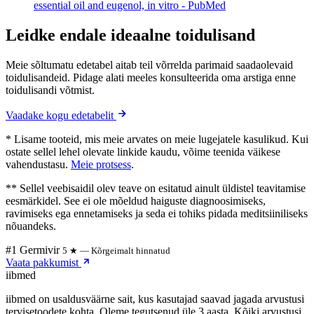
essential oil and eugenol, in vitro - PubMed
Leidke endale ideaalne toidulisand
Meie sõltumatu edetabel aitab teil võrrelda parimaid saadaolevaid
toidulisandeid. Pidage alati meeles konsulteerida oma arstiga enne
toidulisandi võtmist.
Vaadake kogu edetabelit
* Lisame tooteid, mis meie arvates on meie lugejatele kasulikud. Kui
ostate sellel lehel olevate linkide kaudu, võime teenida väikese
vahendustasu.
Meie protsess
.
** Sellel veebisaidil olev teave on esitatud ainult üldistel teavitamise
eesmärkidel. See ei ole mõeldud haiguste diagnoosimiseks,
ravimiseks ega ennetamiseks ja seda ei tohiks pidada meditsiiniliseks
nõuandeks.
#1 Germivir
5 ★ — Kõrgeimalt hinnatud
Vaata pakkumist
ii
bmed
iibmed on usaldusväärne sait, kus kasutajad saavad jagada arvustusi
tervisetoodete kohta. Oleme tegutsenud üle 3 aasta. Kõiki arvustusi