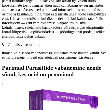
pärast tarbimist tegelikult teatavad, kui ausalt iga valem ühtib
koostisainete tõendusmaterjaliga ning kui läbipaistev on märgistus
annuste osas. Arvustused pärinevad inimestelt, kes on tooteid ise
ostnud ja kasutanud, ning meid ei tasustata ühegi toote esiletõstmise
eest. Üks asi on olulisem kui ükski edetabel: kui kahtlustate tõelist
infektsiooni — eriti vere esinemisel väljaheites, püsiva
kõhulahtisuse, seletamatu kaalukaotuse või reisijärgse sümptomite
korral kõrge riskiga piirkondadest — pöörduge arsti poole ja tehke
analüüs, mitte puhastuskuur.
Läbipaistvuse märkus
iibmed võib saada vahendustasu, kui ostate meie linkide kaudu. See
ei mõjuta meie hindeid ega edetabeli positsioone.
Lisateave
.
Parimad Parasiitide vabanemine nende
sõnul, kes neid on proovinud
1