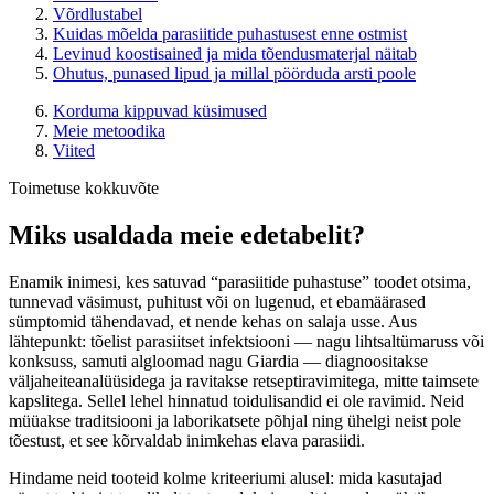
Võrdlustabel
Kuidas mõelda parasiitide puhastusest enne ostmist
Levinud koostisained ja mida tõendusmaterjal näitab
Ohutus, punased lipud ja millal pöörduda arsti poole
Korduma kippuvad küsimused
Meie metoodika
Viited
Toimetuse kokkuvõte
Miks usaldada meie edetabelit?
Enamik inimesi, kes satuvad “parasiitide puhastuse” toodet otsima,
tunnevad väsimust, puhitust või on lugenud, et ebamäärased
sümptomid tähendavad, et nende kehas on salaja usse. Aus
lähtepunkt: tõelist parasiitset infektsiooni — nagu lihtsaltümaruss või
konksuss, samuti algloomad nagu Giardia — diagnoositakse
väljaheiteanalüüsidega ja ravitakse retseptiravimitega, mitte taimsete
kapslitega. Sellel lehel hinnatud toidulisandid ei ole ravimid. Neid
müüakse traditsiooni ja laborikatsete põhjal ning ühelgi neist pole
tõestust, et see kõrvaldab inimkehas elava parasiidi.
Hindame neid tooteid kolme kriteeriumi alusel: mida kasutajad