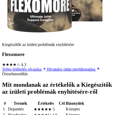
Kiegészítők az ízületi problémák enyhítésére
Flexomore
★★★★☆
4.3
Teljes értékelés olvasása
Hivatalos oldal meglátogatása
Összehasonlítás
Mit mondanak az értékelők a Kiegészítők
az ízületi problémák enyhítésére-ről
#
Termék
Értékelés
Cél
Bizonyíték
1
Depanten
Közepes
★★★★★
5
2
Hondrodox
Közepes