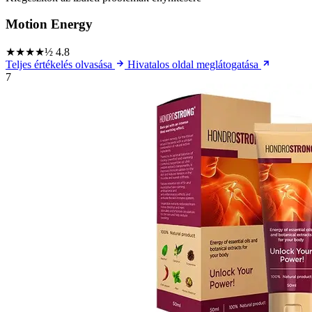
Motion Energy
★★★★½
4.8
Teljes értékelés olvasása
Hivatalos oldal meglátogatása
7