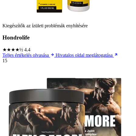
Kiegészítők az ízületi problémák enyhítésére
Hondrolife
★★★★½
4.4
Teljes értékelés olvasása
Hivatalos oldal meglátogatása
15