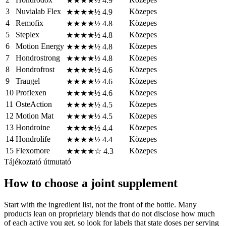
★★★★½
4.9
3
Nuvialab Flex
Közepes
★★★★½
4.9
4
Remofix
Közepes
★★★★½
4.8
5
Steplex
Közepes
★★★★½
4.8
6
Motion Energy
Közepes
★★★★½
4.8
7
Hondrostrong
Közepes
★★★★½
4.8
8
Hondrofrost
Közepes
★★★★½
4.6
9
Traugel
Közepes
★★★★½
4.6
10
Proflexen
Közepes
★★★★½
4.6
11
OsteAction
Közepes
★★★★½
4.5
12
Motion Mat
Közepes
★★★★½
4.5
13
Hondroine
Közepes
★★★★½
4.4
14
Hondrolife
Közepes
★★★★½
4.4
15
Flexomore
Közepes
★★★★☆
4.3
Tájékoztató útmutató
How to choose a joint supplement
Start with the ingredient list, not the front of the bottle. Many
products lean on proprietary blends that do not disclose how much
of each active you get, so look for labels that state doses per serving