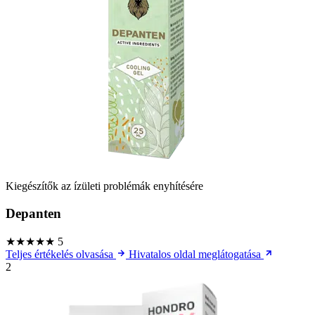
Kiegészítők az ízületi problémák enyhítésére
Depanten
★★★★★
5
Teljes értékelés olvasása
Hivatalos oldal meglátogatása
2