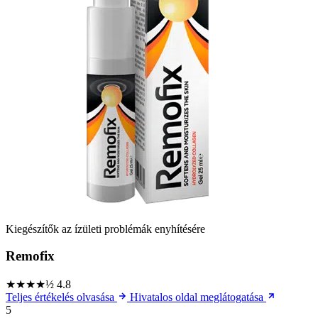
Kiegészítők az ízületi problémák enyhítésére
Remofix
★★★★½
4.8
Teljes értékelés olvasása
Hivatalos oldal meglátogatása
5