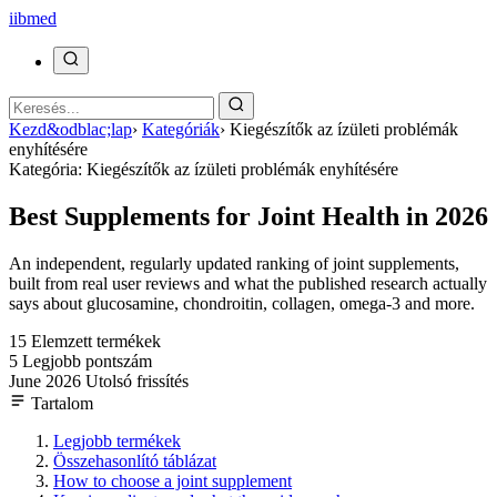
ii
bmed
Kezd&odblac;lap
›
Kategóriák
›
Kiegészítők az ízületi problémák
enyhítésére
Kategória: Kiegészítők az ízületi problémák enyhítésére
Best Supplements for Joint Health in 2026
An independent, regularly updated ranking of joint supplements,
built from real user reviews and what the published research actually
says about glucosamine, chondroitin, collagen, omega-3 and more.
15
Elemzett termékek
5
Legjobb pontszám
June 2026
Utolsó frissítés
Tartalom
Legjobb termékek
Összehasonlító táblázat
How to choose a joint supplement