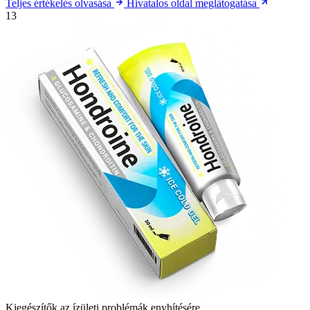
Teljes értékelés olvasása
Hivatalos oldal meglátogatása
13
Kiegészítők az ízületi problémák enyhítésére