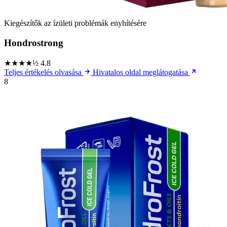
Kiegészítők az ízületi problémák enyhítésére
Hondrostrong
★★★★½
4.8
Teljes értékelés olvasása
Hivatalos oldal meglátogatása
8