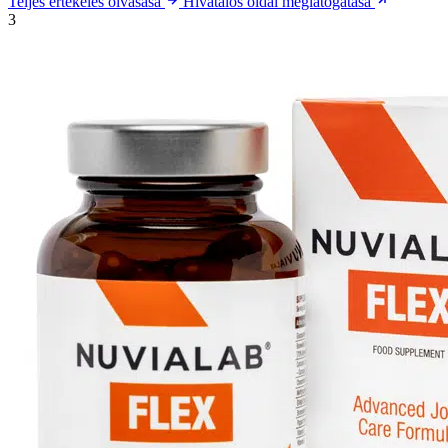
Teljes értékelés olvasása
Hivatalos oldal meglátogatása
3