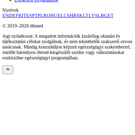
Nyelvek
EN
DE
FR
IT
ES
PT
PL
RO
HU
EL
CS
HR
SK
LT
LV
SL
BG
ET
© 2019–2026 iibmed
Jogi nyilatkozat: A megadott információk kizárólag oktatási és
tájékoztatási célokat szolgálnak, és nem tekinthetők szakszerű orvosi
tanácsnak. Mindig konzultáljon képzett egészségügyi szakemberrel,
mielőtt bármilyen étrend-kiegészítőt szedne vagy változtatásokat
eszközölne egészségügyi programjában.