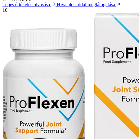
Teljes értékelés olvasása
Hivatalos oldal meglátogatása
10