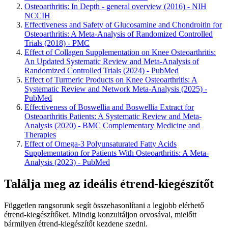
Osteoarthritis: In Depth - general overview (2016) - NIH
NCCIH
Effectiveness and Safety of Glucosamine and Chondroitin for
Osteoarthritis: A Meta-Analysis of Randomized Controlled
Trials (2018) - PMC
Effect of Collagen Supplementation on Knee Osteoarthritis:
An Updated Systematic Review and Meta-Analysis of
Randomized Controlled Trials (2024) - PubMed
Effect of Turmeric Products on Knee Osteoarthritis: A
Systematic Review and Network Meta-Analysis (2025) -
PubMed
Effectiveness of Boswellia and Boswellia Extract for
Osteoarthritis Patients: A Systematic Review and Meta-
Analysis (2020) - BMC Complementary Medicine and
Therapies
Effect of Omega-3 Polyunsaturated Fatty Acids
Supplementation for Patients With Osteoarthritis: A Meta-
Analysis (2023) - PubMed
Találja meg az ideális étrend-kiegészítőt
Független rangsorunk segít összehasonlítani a legjobb elérhető
étrend-kiegészítőket. Mindig konzultáljon orvosával, mielőtt
bármilyen étrend-kiegészítőt kezdene szedni.