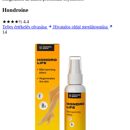
Hondroine
★★★★½
4.4
Teljes értékelés olvasása
Hivatalos oldal meglátogatása
14