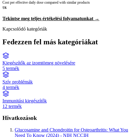
Cost per effective daily dose compared with similar products
5%
Tekintse meg teljes értékelési folyamatunkat →
Kapcsolódó kategóriák
Fedezzen fel más kategóriákat
Kiegészítők az izomtömeg növelésére
5 termék
Szív problémák
4 termék
Immunitási kiegészítők
12 termék
Hivatkozások
Glucosamine and Chondroitin for Osteoarthritis: What You
Need To Know (2024) - NIH NCCIH