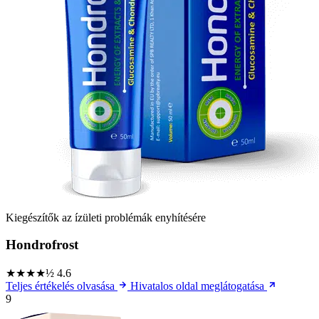
Kiegészítők az ízületi problémák enyhítésére
Hondrofrost
★★★★½
4.6
Teljes értékelés olvasása
Hivatalos oldal meglátogatása
9