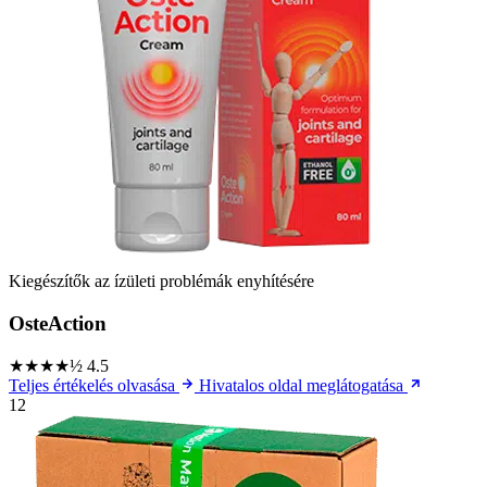
Kiegészítők az ízületi problémák enyhítésére
OsteAction
★★★★½
4.5
Teljes értékelés olvasása
Hivatalos oldal meglátogatása
12