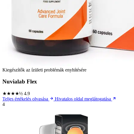
Kiegészítők az ízületi problémák enyhítésére
Nuvialab Flex
★★★★½
4.9
Teljes értékelés olvasása
Hivatalos oldal meglátogatása
4