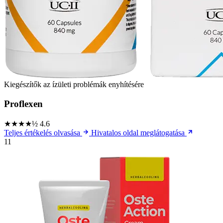
Kiegészítők az ízületi problémák enyhítésére
Proflexen
★★★★½
4.6
Teljes értékelés olvasása
Hivatalos oldal meglátogatása
11