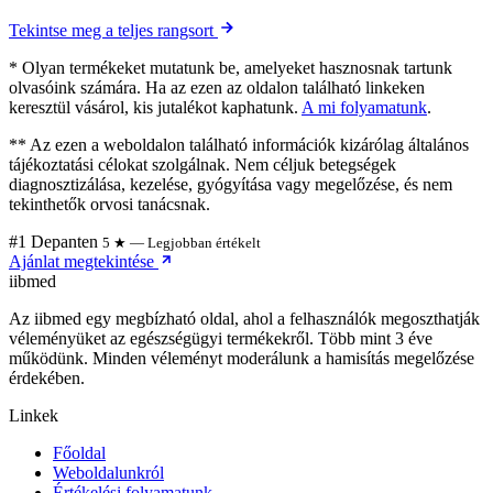
Tekintse meg a teljes rangsort
* Olyan termékeket mutatunk be, amelyeket hasznosnak tartunk
olvasóink számára. Ha az ezen az oldalon található linkeken
keresztül vásárol, kis jutalékot kaphatunk.
A mi folyamatunk
.
** Az ezen a weboldalon található információk kizárólag általános
tájékoztatási célokat szolgálnak. Nem céljuk betegségek
diagnosztizálása, kezelése, gyógyítása vagy megelőzése, és nem
tekinthetők orvosi tanácsnak.
#1 Depanten
5 ★ — Legjobban értékelt
Ajánlat megtekintése
ii
bmed
Az iibmed egy megbízható oldal, ahol a felhasználók megoszthatják
véleményüket az egészségügyi termékekről. Több mint 3 éve
működünk. Minden véleményt moderálunk a hamisítás megelőzése
érdekében.
Linkek
Főoldal
Weboldalunkról
Értékelési folyamatunk