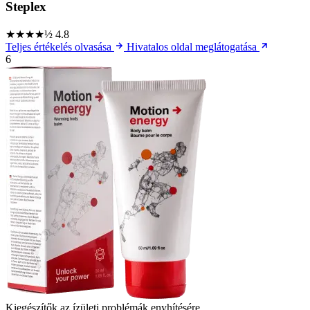
Steplex
★★★★½
4.8
Teljes értékelés olvasása
Hivatalos oldal meglátogatása
6
Kiegészítők az ízületi problémák enyhítésére