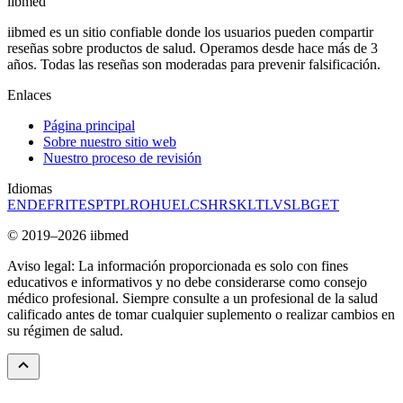
ii
bmed
iibmed es un sitio confiable donde los usuarios pueden compartir
reseñas sobre productos de salud. Operamos desde hace más de 3
años. Todas las reseñas son moderadas para prevenir falsificación.
Enlaces
Página principal
Sobre nuestro sitio web
Nuestro proceso de revisión
Idiomas
EN
DE
FR
IT
ES
PT
PL
RO
HU
EL
CS
HR
SK
LT
LV
SL
BG
ET
© 2019–2026 iibmed
Aviso legal: La información proporcionada es solo con fines
educativos e informativos y no debe considerarse como consejo
médico profesional. Siempre consulte a un profesional de la salud
calificado antes de tomar cualquier suplemento o realizar cambios en
su régimen de salud.