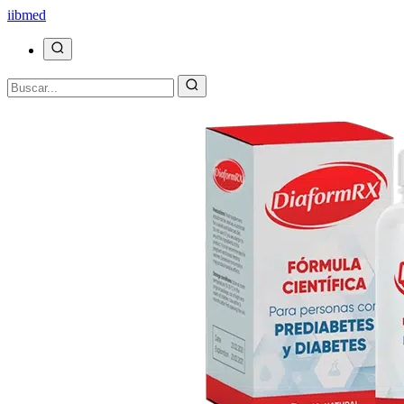
ii
bmed