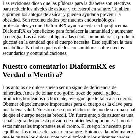
Las revisiones dicen que las píldoras para la diabetes son efectivas
para reducir los niveles de azúcar y colesterol en sangre. También
suprimen los antojos de azúcar y pueden ayudar a prevenir la
obesidad. Son recomendados por muchos endocrinólogos
profesionales ya que DiaformRX ayuda a evitar la hipoglucemia.
DiaformRX es beneficioso para fortalecer la inmunidad y aumentar
la energía. Las cápsulas obligan a las células inmunitarias a producir
glucosa en la cantidad que el cuerpo necesita. Esto equilibra la tasa
metabólica. No hubo quejas de los consumidores sobre efectos
secundarios y contraindicaciones.
Nuestro comentario: DiaformRX es
Verdad o Mentira?
Los antojos de dulces suelen ser un signo de deficiencia de
minerales. Antes de tomar otro gofre, trozo de pastel, galleta,
productos horneados o chocolate, averigüe qué le falta a su cuerpo.
Obtener oligoelementos importantes para el cuerpo es la clave para
una buena salud. Nuestro deseo por el chocolate puede ser una señal
de que el cuerpo necesita brócoli. Un fuerte antojo de azúcar es una
señal segura de que está privado de nutrientes importantes. Uno de
estos minerales importantes es el cromo. El cuerpo lo necesita para
equilibrar los niveles de azúcar en sangre. Entonces, la próxima vez
que le gusten los dulces, opte por el brócoli y los guisantes verdes.